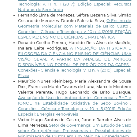
Tecnologia: v. 11 n. 1 (2017): Edição Especial: Recursos
Naturais do Semiárido
Fernando Lima de Menezes, Séfora Bezerra Silva, Simão
Cristino de Menezes, Dráulio Sales da Silva,
O Ensino de
Geometria Molecular com Materiais de Baixo Custo
,
Conexões - Ciência e Tecnologia: v. 10 n. 4 (2016): EDIÇÃO
ESPECIAL: ENSINO DE CIÊNCIAS E MATEMÁTICA
Ronaldo Coelho Pereira, Haroldo Reis Alves de Macêdo,
Inaiara Leite Rodrigues,
A INSERÇÃO DA HISTÓRIA E
FILOSOFIA DA CIÊNCIA NO ENSINO DE CIÊNCIAS: UMA
VISÃO GERAL A PARTIR DA ANALISE DE ARTIGOS
DISPONÍVEIS NO PORTAL DE PERIÓDICOS DA CAPES
,
Conexões - Ciência e Tecnologia: v. 13 n. 4 (2019): Especial:
Física
Maurício Nunes Kleinberg, Maria Alexsandra de Sousa
Rios, Francisco Murilo Tavares de Luna, Marcelo Monteiro
Valente Parente, Hugo Leonardo de Brito Buarque,
Avaliação do Uso dos Antioxidantes Comerciais BHT e
IONOL na Estabilidade Oxidativa de Sebo Bovino
,
Conexões - Ciência e Tecnologia: v. 10 n. 5 (2016): Edição
Especial: Energias Renováveis
Victor Hugo Santos de Castro, Janete Jamiler Alves de
Lima Menezes,
Setor de Governança: Um Estudo de Caso
sobre Competências Profissionais e Possibilidades de
Minimização de Custos em um Meio de Hospedagem
,