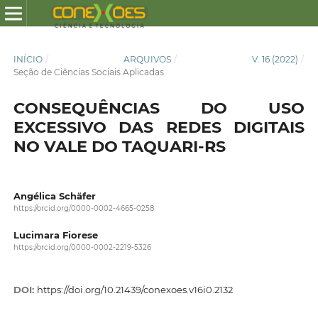
INÍCIO
/
ARQUIVOS
/
V. 16 (2022)
/
Seção de Ciências Sociais Aplicadas
CONSEQUÊNCIAS DO USO
EXCESSIVO DAS REDES DIGITAIS
NO VALE DO TAQUARI-RS
Angélica Schäfer
https://orcid.org/0000-0002-4665-0258
Lucimara Fiorese
https://orcid.org/0000-0002-2219-5326
DOI:
https://doi.org/10.21439/conexoes.v16i0.2132