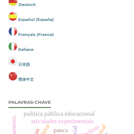
Deutsch
Español (España)
Français (France)
Italiano
日本語
简体中文
PALAVRAS-CHAVE
política pública educacional
atividades experimentais
robótica
quítons
pancs