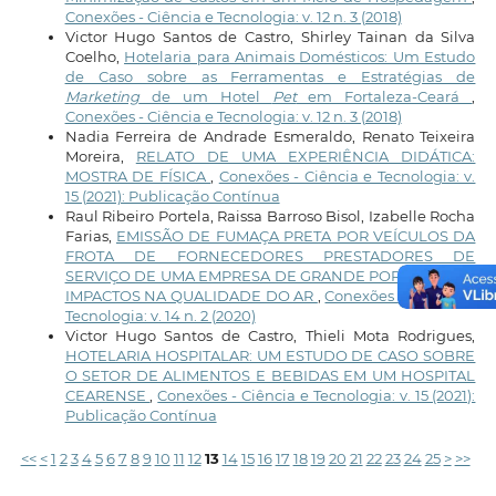
Conexões - Ciência e Tecnologia: v. 12 n. 3 (2018)
Victor Hugo Santos de Castro, Shirley Tainan da Silva
Coelho,
Hotelaria para Animais Domésticos: Um Estudo
de Caso sobre as Ferramentas e Estratégias de
Marketing
de um Hotel
Pet
em Fortaleza-Ceará
,
Conexões - Ciência e Tecnologia: v. 12 n. 3 (2018)
Nadia Ferreira de Andrade Esmeraldo, Renato Teixeira
Moreira,
RELATO DE UMA EXPERIÊNCIA DIDÁTICA:
MOSTRA DE FÍSICA
,
Conexões - Ciência e Tecnologia: v.
15 (2021): Publicação Contínua
Raul Ribeiro Portela, Raissa Barroso Bisol, Izabelle Rocha
Farias,
EMISSÃO DE FUMAÇA PRETA POR VEÍCULOS DA
FROTA DE FORNECEDORES PRESTADORES DE
SERVIÇO DE UMA EMPRESA DE GRANDE PORTE E SEUS
IMPACTOS NA QUALIDADE DO AR
,
Conexões - Ciência e
Tecnologia: v. 14 n. 2 (2020)
Victor Hugo Santos de Castro, Thieli Mota Rodrigues,
HOTELARIA HOSPITALAR: UM ESTUDO DE CASO SOBRE
O SETOR DE ALIMENTOS E BEBIDAS EM UM HOSPITAL
CEARENSE
,
Conexões - Ciência e Tecnologia: v. 15 (2021):
Publicação Contínua
<<
<
1
2
3
4
5
6
7
8
9
10
11
12
13
14
15
16
17
18
19
20
21
22
23
24
25
>
>>