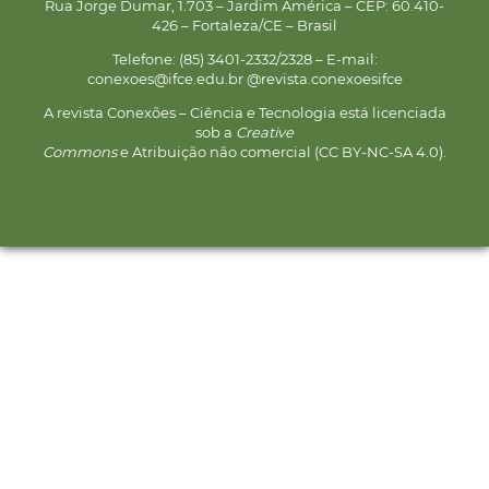
Rua Jorge Dumar, 1.703 – Jardim América – CEP: 60.410-
426 – Fortaleza/CE – Brasil
Telefone: (85) 3401-2332/2328 – E-mail:
conexoes@ifce.edu.br @revista.conexoesifce
A revista Conexões – Ciência e Tecnologia está licenciada
sob a
Creative
Commons
e Atribuição não comercial (CC BY-NC-SA 4.0).