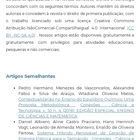
concordam com os seguintes termos: Autores mantêm os direitos
autorais e concedem à revista o direito de primeira publicação, com
o trabalho licenciado sob uma licença Creative Commons
Atribuição-NãoComercial-CompartilhaIgual 4.0 Internacional
(CC
BY -NC-SA 4.0)
. Nossos artigos estão disponíveis gratuitamente e
gratuitamente, com privilégios para atividades educacionais,
pesqueiras e não comerciais.
Artigos Semelhantes
Pedro Hermano Menezes de Vasconcelos, Alexandre
Fábio e Silva de Araújo, Wladiana Oliveira Matos,
Contextualização no Ensino do Equilíbrio Químico: Uma
Proposta Metodológica
,
Conexões - Ciência e
Tecnologia: v. 10 n. 4 (2016): EDIÇÃO ESPECIAL: ENSINO
DE CIÊNCIAS E MATEMÁTICA
Daniel Albiero, Aline Castro Praciano, Hans Heinrich
Vogt, Leonardo de Almeida Monteiro, Erialdo de Oliveira
Feitosa,
Sistema Híbrido Renovável de Geração de
Energia Elétrica para o Semiárido
,
Conexões - Ciência e