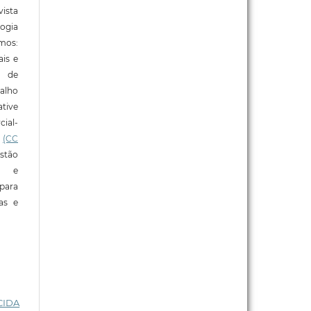
ista
ogia
mos:
ais e
o de
alho
tive
ial-
l
(CC
stão
e e
para
ras e
CIDA