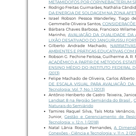
METAMIDOFÓS POR CORYNEBACTERIUM SP
Rodrigo Freitas Guimarães, Nathália Cândido
DA ENERGIA DE SOLDAGEM NA ZONA AFETA
Israel Robson Pessoa Wanderley, Tiago d
Gemmelle Oliveira Santos,
CONSIDERAÇÕES
Bárbara Chaves Barbosa, Francisco Wilame A
Marinho,
AVALIAÇÃO DA QUALIDADE DA 
LIXÃO DESATIVADO DO JANGURUSSU FOR
Gilberto Andrade Machado,
NARRATIVA
AMBIENTES E PRÁTICAS EDUCATIVAS COM
Robson G. Fechine Feitosa, Guilherme A. R. M
ACADÊMICO A PARTIR DE MÉTODOS ESTATÍ
ENSINO MÉDIO DO INSTITUTO FEDERAL 
(2013)
Felipe Machado de Oliveira, Carlos Alberto
DE ESCALA VISUAL PARA AVALIAÇÃO DA
Tecnologia: Vol. 7, No. 1 (2013)
Antônio Heriberto de Castro Teixeira, Janice
Landsat 8 na Região Semiárida do Brasil
,
C
Naturais do Semiárido
Tamires Raquel Silva, Taís Mota Venâncio,
Junior,
Gestão e Gerenciamento de Resíd
Tecnologia: v. 12 n. 1 (2018)
Natal Lânia Roque Fernandes,
A Dimensã
Conexões - Ciência e Tecnologia: v. 11 n. 2 (2