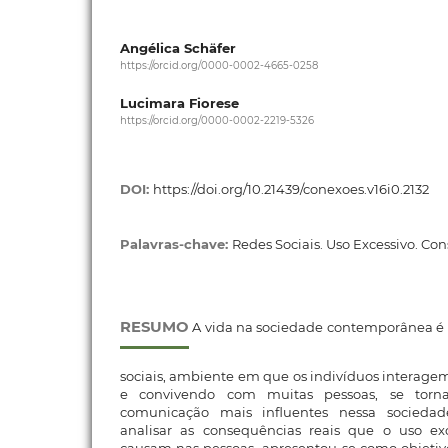
Angélica Schäfer
https://orcid.org/0000-0002-4665-0258
Lucimara Fiorese
https://orcid.org/0000-0002-2219-5326
DOI:
https://doi.org/10.21439/conexoes.v16i0.2132
Palavras-chave:
Redes Sociais. Uso Excessivo. Co
RESUMO
A vida na sociedade contemporânea é 
sociais, ambiente em que os indivíduos interage
e convivendo com muitas pessoas, se tor
comunicação mais influentes nessa sociedad
analisar as consequências reais que o uso exc