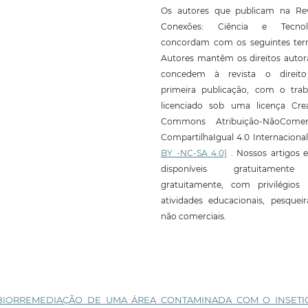
Os autores que publicam na Rev
Conexões: Ciência e Tecnol
concordam com os seguintes ter
Autores mantêm os direitos autor
concedem à revista o direit
primeira publicação, com o trab
licenciado sob uma licença Crea
Commons Atribuição-NãoComerc
CompartilhaIgual 4.0 Internaciona
BY -NC-SA 4.0)
. Nossos artigos e
disponíveis gratuitament
gratuitamente, com privilégios 
atividades educacionais, pesquei
não comerciais.
BIORREMEDIAÇÃO DE UMA ÁREA CONTAMINADA COM O INSETI