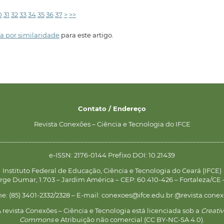
0
31
32
33
34
35
36
37
>
>>
a por similaridade
para este artigo.
Contato / Endereço
Revista Conexões – Ciência e Tecnologia do IFCE
________________________________________________________________
e-ISSN: 2176-0144 Prefixo DOI: 10.21439
Instituto Federal de Educação, Ciência e Tecnologia do Ceará (IFCE)
rge Dumar, 1.703 – Jardim América – CEP: 60.410-426 – Fortaleza/CE –
ne: (85) 3401-2332/2328 – E-mail: conexoes@ifce.edu.br @revista.conex
 revista Conexões – Ciência e Tecnologia está licenciada sob a
Creati
Commons
e Atribuição não comercial (CC BY-NC-SA 4.0).