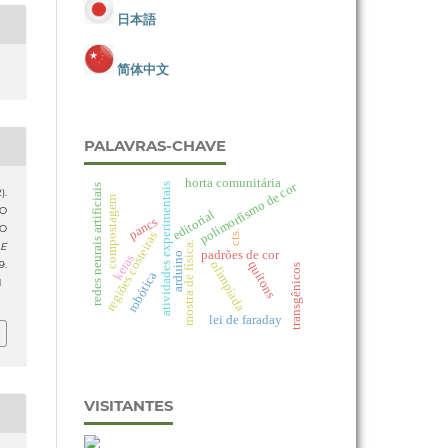
日本語
简体中文
PALAVRAS-CHAVE
horta comunitária
polimorfismo de cor
atividades experimentais
redes neurais artificiais
).
compostagem
VO
editorial
pancs
DO
cts.
regiões costeiras
mostra de física.
 E
padrões de cor
arduino
keras
quítons
olimpíada
.
transgênicos
robótica
1
lei de faraday
VISITANTES