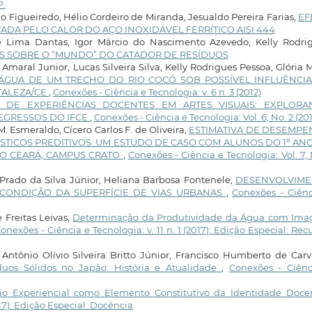
.
 Figueiredo, Hélio Cordeiro de Miranda, Jesualdo Pereira Farias,
EF
DA PELO CALOR DO AÇO INOXIDÁVEL FERRÍTICO AISI 444
e Lima Dantas, Igor Márcio do Nascimento Azevedo, Kelly Rodrig
 SOBRE O “MUNDO” DO CATADOR DE RESÍDUOS
maral Junior, Lucas Silveira Silva, Kelly Rodrigues Pessoa, Glória 
ÁGUA DE UM TRECHO DO RIO COCÓ SOB POSSÍVEL INFLUÊNCI
TALEZA/CE
,
Conexões - Ciência e Tecnologia: v. 6 n. 3 (2012)
S DE EXPERIÊNCIAS DOCENTES EM ARTES VISUAIS: EXPLOR
 EGRESSOS DO IFCE
,
Conexões - Ciência e Tecnologia: Vol. 6, No. 2 (201
. Esmeraldo, Cícero Carlos F. de Oliveira,
ESTIMATIVA DE DESEMP
STICOS PREDITIVOS: UM ESTUDO DE CASO COM ALUNOS DO 1º AN
DO CEARÁ, CAMPUS CRATO
,
Conexões - Ciência e Tecnologia: Vol. 7, 
 Prado da Silva Júnior, Heliana Barbosa Fontenele,
DESENVOLVIM
 CONDIÇÃO DA SUPERFÍCIE DE VIAS URBANAS
,
Conexões - Ciênc
 Freitas Leivas,
Determinação da Produtividade da Água com Ima
onexões - Ciência e Tecnologia: v. 11 n. 1 (2017): Edição Especial: Rec
 Antônio Olívio Silveira Britto Júnior, Francisco Humberto de Car
uos Sólidos no Japão: História e Atualidade
,
Conexões - Ciênc
o Experiencial como Elemento Constitutivo da Identidade Doc
017): Edição Especial: Docência