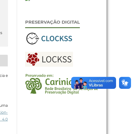
PRESERVAÇÃO DIGITAL
s
cia e
b uma
ion-
 4.0