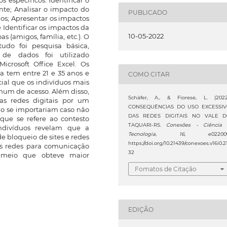
 específicos: Identificar o
te; Analisar o impacto do
PUBLICADO
ios; Apresentar os impactos
 Identificar os impactos da
10-05-2022
s (amigos, família, etc.). O
do foi pesquisa básica,
a de dados foi utilizado
icrosoft Office Excel. Os
a tem entre 21 e 35 anos e
COMO CITAR
ial que os indivíduos mais
mum de acesso. Além disso,
Schäfer, A., & Fiorese, L. (2022
s redes digitais por um
CONSEQUÊNCIAS DO USO EXCESSI
ão se importariam caso não
DAS REDES DIGITAIS NO VALE 
ue se refere ao contesto
TAQUARI-RS.
Conexões - Ciência
indivíduos revelam que a
Tecnologia
,
16
, e022009
 bloqueio de sites e redes
https://doi.org/10.21439/conexoes.v16i0.2
as redes para comunicação
32
o meio que obteve maior
Fomatos de Citação
EDIÇÃO