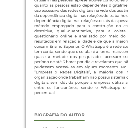
causam nas pessoas, apresentou-se como objetivos
quanto as pessoas estão dependentes digitalmen
uso excessivo das redes digitais na vida dos usuár
da dependência digital nas relações de trabalho e
dependência digital nas relações sociais das pessoa
método empregado para a construção do estu
descritiva, quali-quantitativa, para a colet
questionário online e analisado por meio do M
resultados em relação à idade é de que a maiori
cursam Ensino Superior. O Whatsapp é a rede soc
tem conta, sendo que o celular é a forma mais co
quase a metade dos pesquisados acessam sua
período de até 3 horas por dia e revelaram que n
pudessem acessá-las em algum momento. No q
“Empresa x Redes Digitais”, a maioria dos 
organização onde trabalham não possui sistema de
digitais, sem dúvida porque a empresa utiliza 
entre os funcionários, sendo o Whatsapp 
percentual.
BIOGRAFIA DO AUTOR