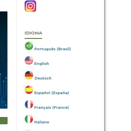
IDIOMA
Português (Brasil)
English
Deutsch
Español (España)
Français (France)
Italiano