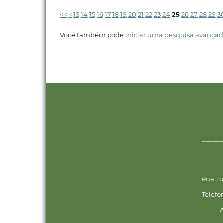
<<
<
13
14
15
16
17
18
19
20
21
22
23
24
25
26
27
28
29
3
Você também pode
iniciar uma pesquisa avançad
______
Rua Jo
Telefo
A