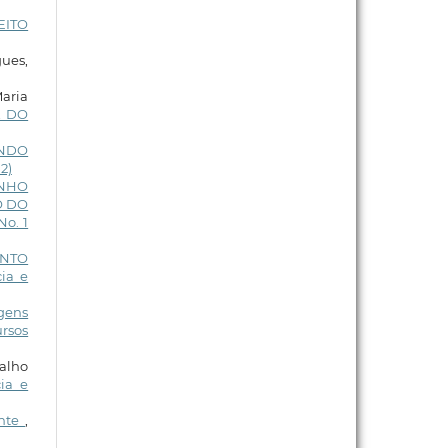
EITO
ues,
Maria
A DO
ANDO
2)
ENHO
O DO
No. 1
ENTO
ia e
gens
ursos
valho
ia e
ente
,