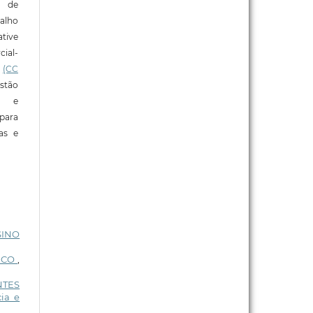
o de
alho
tive
ial-
l
(CC
stão
e e
para
ras e
SINO
NICO
,
NTES
ia e