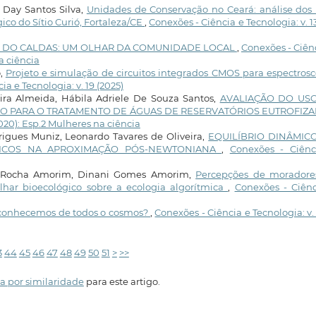
s Day Santos Silva,
Unidades de Conservação no Ceará: análise dos 
ico do Sítio Curió, Fortaleza/CE
,
Conexões - Ciência e Tecnologia: v. 13
 DO CALDAS: UM OLHAR DA COMUNIDADE LOCAL
,
Conexões - Ciên
na ciência
o,
Projeto e simulação de circuitos integrados CMOS para espectros
a e Tecnologia: v. 19 (2025)
ira Almeida, Hábila Adriele De Souza Santos,
AVALIAÇÃO DO US
O PARA O TRATAMENTO DE ÁGUAS DE RESERVATÓRIOS EUTROFIZ
2020): Esp.2 Mulheres na ciência
rigues Muniz, Leonardo Tavares de Oliveira,
EQUILÍBRIO DINÂMIC
TICOS NA APROXIMAÇÃO PÓS-NEWTONIANA
,
Conexões - Ciênc
sé Rocha Amorim, Dinani Gomes Amorim,
Percepções de moradore
lhar bioecológico sobre a ecologia algorítmica
,
Conexões - Ciênc
conhecemos de todos o cosmos?
,
Conexões - Ciência e Tecnologia: v. 
3
44
45
46
47
48
49
50
51
>
>>
a por similaridade
para este artigo.