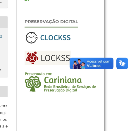
PRESERVAÇÃO DIGITAL
o
r
ista
ogia
mos:
ais e