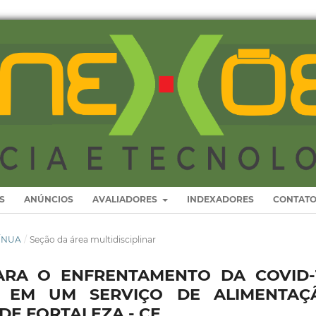
S
ANÚNCIOS
AVALIADORES
INDEXADORES
CONTAT
TÍNUA
/
Seção da área multidisciplinar
ARA O ENFRENTAMENTO DA COVID-1
A EM UM SERVIÇO DE ALIMENTAÇ
DE FORTALEZA - CE