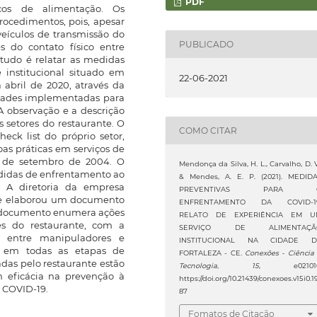
PDF
iços de alimentação. Os
procedimentos, pois, apesar
eículos de transmissão do
PUBLICADO
s do contato físico entre
tudo é relatar as medidas
 institucional situado em
22-06-2021
a abril de 2020, através da
dades implementadas para
A observação e a descrição
s setores do restaurante. O
COMO CITAR
eck list do próprio setor,
oas práticas em serviços de
5 de setembro de 2004. O
Mendonça da Silva, H. L., Carvalho, D. V
edidas de enfrentamento ao
& Mendes, A. E. P. (2021). MEDID
o. A diretoria da empresa
PREVENTIVAS PARA 
te elaborou um documento
ENFRENTAMENTO DA COVID-19
 O documento enumera ações
RELATO DE EXPERIÊNCIA EM U
es do restaurante, com a
SERVIÇO DE ALIMENTAÇÃ
9 entre manipuladores e
INSTITUCIONAL NA CIDADE D
r em todas as etapas de
FORTALEZA - CE.
Conexões - Ciência
das pelo restaurante estão
Tecnologia
,
15
, e021010
 eficácia na prevenção à
https://doi.org/10.21439/conexoes.v15i0.1
 COVID-19.
87
Fomatos de Citação