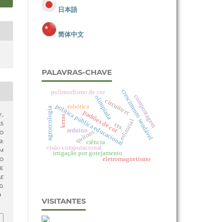
日本語
简体中文
PALAVRAS-CHAVE
crescimento saudável
polimorfismo de cor
compostagem
olimpíada
circuito rc
política pública educacional
robótica
agroecologia
padrões de cor
.,
keras
editorial
AS
cts.
arduino
quítons
O
ciência
:
visão computacional
M
irrigação por gotejamento.
eletromagnetismo
O
E
 E
.
9
VISITANTES