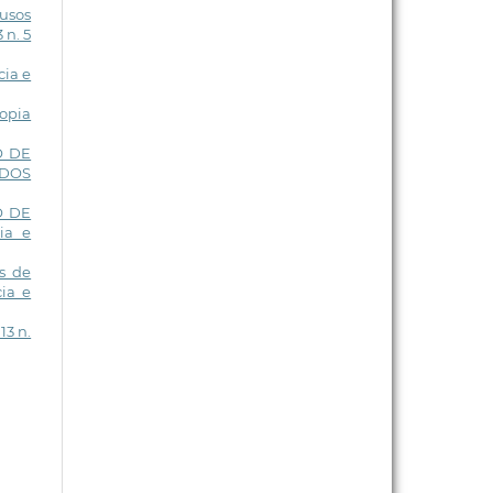
usos
 n. 5
cia e
copia
O DE
ADOS
O DE
ia e
s de
ia e
13 n.