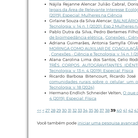
Nájila Rejanne Alencar Julião Cabral, Dori
legais da Área de Relevante Interesse Ecológ
(2019): Especial: Mulheres na Ciência
Girlaine Souza da Silva Alencar,
BALNEÁRIO
Tecnologia: v. 14 n. 1 (2020): Esp.2 Mulheres 
Pablo Dutra da Silva, Pedro Bertemes Filh
de bioimpedância elétrica
,
Conexões - Ciênci
Adriana Guimarães, Antonia Samylla Olive
MORINGA COMO AUXILIAR DE COAGULAÇÃ
,
Conexões - Ciência e Tecnologia: v. 14 n. 1 (
Alana Carolina Lima dos Santos, Celio Rod
TRÊS CORPOS AUTOGRAVITANTES IDÊN
Tecnologia: v. 13 n. 4 (2019): Especial: Física
Ricardo Barbosa Bitencourt, Ricardo Jo
comunidades rurais sobre o celular: um o
Tecnologia: v. 18 (2024)
Hermano Endlich Schneider Velten,
O que 
4 (2019): Especial: Física
<<
<
27
28
29
30
31
32
33
34
35
36
37
38
39
40
41
42
4
Você também pode
iniciar uma pesquisa avançad