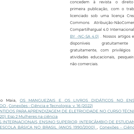
concedem à revista o direit
primeira publicação, com o trab
licenciado sob uma licença Crea
Commons Atribuição-NãoComerc
CompartilhaIgual 4.0 Internaciona
BY -NC-SA 4.0)
. Nossos artigos e
disponíveis gratuitament
gratuitamente, com privilégios 
atividades educacionais, pesquei
não comerciais.
rgo Maia,
OS MANGUEZAIS E OS LIVROS DIDÁTICOS NO EN
ÚDO
,
Conexões - Ciência e Tecnologia: v. 16 (2022)
ENTIDOS PARA APRENDIZAGEM DE ELETRICIDADE NO CURSO TÉC
020): Esp.2 Mulheres na ciência
 INTERNACIONAIS, ENSINO SUPERIOR, INTERCÂMBIO DE ESTUDA
SCOLA BÁSICA NO BRASIL (ANOS 1990/2000)
,
Conexões - Ciênc