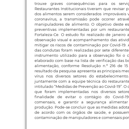
trouxe graves consequências para os serv
Restaurantes Institucionais tiveram que revisar 
dos alimentos serem considerados improváveis v
coronavírus, a transmissão pode ocorrer atravé
manipuladores de alimento. O objetivo deste es
preventivas implementadas por um restaurante
Fortaleza-Ce. O estudo foi realizado de janeiro 
observação visual e acompanhamento das ativi
mitigar os riscos de contaminação por Covid-19. 
das condutas foram realizadas por sete diferente
instrumento utilizado para a observação foi o ch
elaborado com base na lista de verificação das b
alimentação, conforme Resolução n.º 216 de 1
resultado da pesquisa apresenta as principais m
vírus nos diversos setores do estabeleciment
juntamente com a equipe técnica do restauran
intitulado “Medidas de Prevenção ao Covid-19”.
que foram implementadas nos diversos setor
finalidade de evitar o contágio do Covid-1
comensais, e garantir a segurança alimenta
produção. Pode-se concluir que as medidas adota
de acordo com os órgãos de saúde, e possuem
contaminação de manipuladores e comensais por