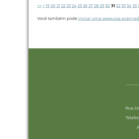
<<
<
19
20
21
22
23
24
25
26
27
28
29
30
31
32
33
34
35
Você também pode
iniciar uma pesquisa avançad
______
Rua Jo
Telefo
A