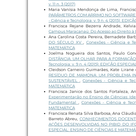
v. 11 n. 3 (2017)
Maria Vanísia Mendonça de Lima, Francisc
PARÂMETROS COM ARRIMO NO SOFTWARE 
- Ciência e Tecnologia: v. 9 n. 4 (2015): 
Francisca Rejane Bezerra Andrade, Kelvi
Campus Maracanaú: Do Acesso ao Direito 
Ana Carolina Costa Pereira, Bernadete Bar
DO SÉCULO XV
,
Conexões - Ciência e T
MATEMÁTICA
Joelma Nogueira dos Santos, Paulo Gonç
DISTÂNCIA: UM OLHAR PARA A FORMAÇÃ
Tecnologia: v. 9 n. 4 (2015): EDIÇÃO ESPE
Cleidson Carneiro Guimarães, Kate Lirane
RESÍDUO DE MAMONA: UM PROBLEMA IN
SUSTENTÁVEL
,
Conexões - Ciência e Te
MATEMÁTICA
Francisca Janice dos Santos Fortaleza, A
Experimentação no Ensino de Ciências: Id
Fundamental
,
Conexões - Ciência e Tec
MATEMÁTICA
Francisca Renata Silva Barbosa, Ana Cláud
Barreto Abreu,
CONHECIMENTOS DOCENTE
AÇÕES DESENVOLVIDAS NO PIBID DO I
ESPECIAL: ENSINO DE CIÊNCIAS E MATEMÁ