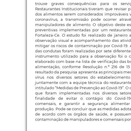
trouxe graves consequências para os serv
Restaurantes Institucionais tiveram que revisar 
dos alimentos serem considerados improváveis v
coronavírus, a transmissão pode ocorrer atravé
manipuladores de alimento. O objetivo deste es
preventivas implementadas por um restaurante
Fortaleza-Ce. O estudo foi realizado de janeiro 
observação visual e acompanhamento das ativi
mitigar os riscos de contaminação por Covid-19. 
das condutas foram realizadas por sete diferente
instrumento utilizado para a observação foi o ch
elaborado com base na lista de verificação das b
alimentação, conforme Resolução n.º 216 de 1
resultado da pesquisa apresenta as principais m
vírus nos diversos setores do estabeleciment
juntamente com a equipe técnica do restauran
intitulado “Medidas de Prevenção ao Covid-19”.
que foram implementadas nos diversos setor
finalidade de evitar o contágio do Covid-1
comensais, e garantir a segurança alimenta
produção. Pode-se concluir que as medidas adota
de acordo com os órgãos de saúde, e possuem
contaminação de manipuladores e comensais por