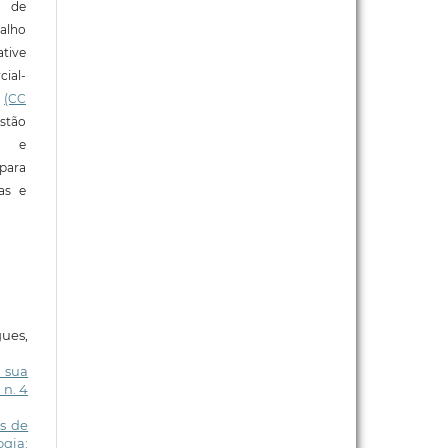
o de
alho
tive
ial-
l
(CC
stão
e e
para
ras e
gues,
a sua
 n. 4
is de
ogia: