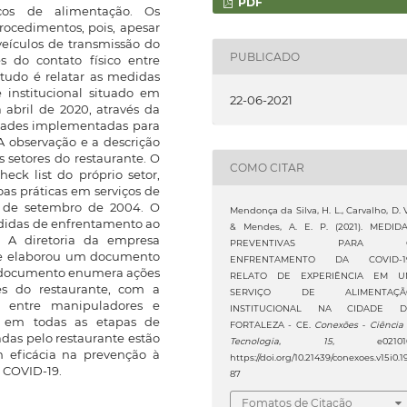
PDF
iços de alimentação. Os
procedimentos, pois, apesar
eículos de transmissão do
PUBLICADO
s do contato físico entre
tudo é relatar as medidas
 institucional situado em
22-06-2021
a abril de 2020, através da
dades implementadas para
A observação e a descrição
s setores do restaurante. O
COMO CITAR
eck list do próprio setor,
oas práticas em serviços de
5 de setembro de 2004. O
Mendonça da Silva, H. L., Carvalho, D. V
edidas de enfrentamento ao
& Mendes, A. E. P. (2021). MEDID
o. A diretoria da empresa
PREVENTIVAS PARA 
te elaborou um documento
ENFRENTAMENTO DA COVID-19
 O documento enumera ações
RELATO DE EXPERIÊNCIA EM U
es do restaurante, com a
SERVIÇO DE ALIMENTAÇÃ
9 entre manipuladores e
INSTITUCIONAL NA CIDADE D
r em todas as etapas de
FORTALEZA - CE.
Conexões - Ciência
das pelo restaurante estão
Tecnologia
,
15
, e021010
 eficácia na prevenção à
https://doi.org/10.21439/conexoes.v15i0.1
 COVID-19.
87
Fomatos de Citação