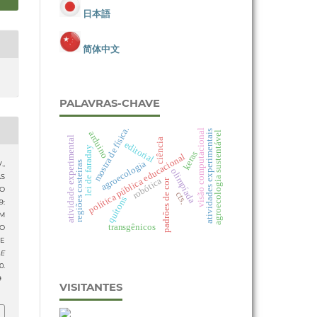
日本語
简体中文
PALAVRAS-CHAVE
mostra de física.
visão computacional
atividades experimentais
arduino
agroecologia sustentável
atividade experimental
ciência
editorial
lei de faraday
keras
política pública educacional
agroecologia
regiões costeiras
.,
olimpíada
AS
robótica
padrões de cor
O
cts.
quítons
:
M
transgênicos
O
E
 E
.
9
VISITANTES