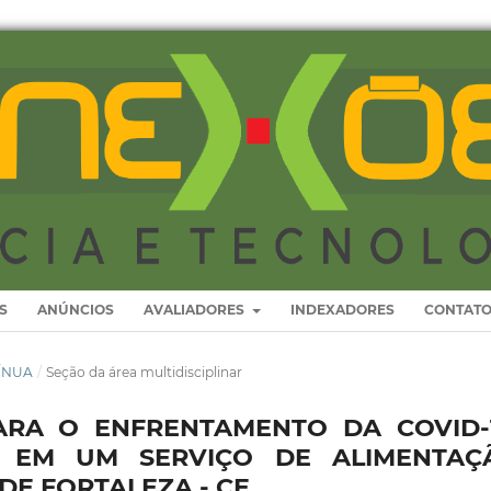
S
ANÚNCIOS
AVALIADORES
INDEXADORES
CONTAT
TÍNUA
/
Seção da área multidisciplinar
ARA O ENFRENTAMENTO DA COVID-1
A EM UM SERVIÇO DE ALIMENTAÇ
DE FORTALEZA - CE