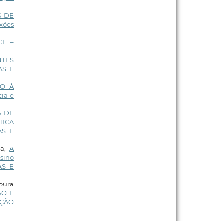
S DE
xões
CE –
NTES
AS E
ÃO À
cia e
A DE
TICA
AS E
ha,
A
sino
AS E
Moura
ÃO E
DIÇÃO