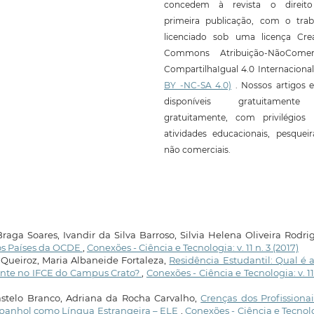
concedem à revista o direit
primeira publicação, com o trab
licenciado sob uma licença Crea
Commons Atribuição-NãoComerc
CompartilhaIgual 4.0 Internaciona
BY -NC-SA 4.0)
. Nossos artigos e
disponíveis gratuitament
gratuitamente, com privilégios 
atividades educacionais, pesquei
não comerciais.
ga Soares, Ivandir da Silva Barroso, Silvia Helena Oliveira Rodri
os Países da OCDE
,
Conexões - Ciência e Tecnologia: v. 11 n. 3 (2017)
 Queiroz, Maria Albaneide Fortaleza,
Residência Estudantil: Qual é 
ente no IFCE do Campus Crato?
,
Conexões - Ciência e Tecnologia: v. 11
astelo Branco, Adriana da Rocha Carvalho,
Crenças dos Profissiona
spanhol como Língua Estrangeira – ELE
,
Conexões - Ciência e Tecnol