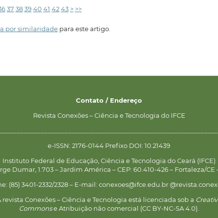
36
37
38
39
40
41
42
43
>
>>
a por similaridade
para este artigo.
Contato / Endereço
Revista Conexões – Ciência e Tecnologia do IFCE
________________________________________________________________
e-ISSN: 2176-0144 Prefixo DOI: 10.21439
Instituto Federal de Educação, Ciência e Tecnologia do Ceará (IFCE)
rge Dumar, 1.703 – Jardim América – CEP: 60.410-426 – Fortaleza/CE –
ne: (85) 3401-2332/2328 – E-mail: conexoes@ifce.edu.br @revista.conex
 revista Conexões – Ciência e Tecnologia está licenciada sob a
Creati
Commons
e Atribuição não comercial (CC BY-NC-SA 4.0).