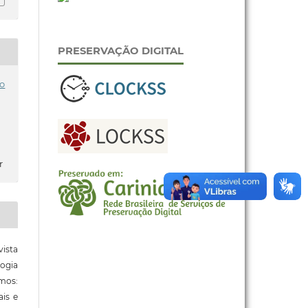
PRESERVAÇÃO DIGITAL
o
r
ista
ogia
mos:
ais e