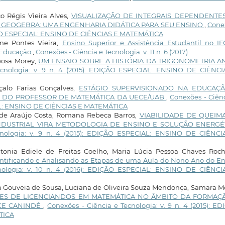
o Régis Vieira Alves,
VISUALIZAÇÃO DE INTEGRAIS DEPENDENTE
GEOGEBRA: UMA ENGENHARIA DIDÁTICA PARA SEU ENSINO
,
Cone
EDIÇÃO ESPECIAL: ENSINO DE CIÊNCIAS E MATEMÁTICA
ane Pontes Vieira,
Ensino Superior e Assistência Estudantil no IF
à Educação
,
Conexões - Ciência e Tecnologia: v. 11 n. 6 (2017)
bosa Morey,
UM ENSAIO SOBRE A HISTÓRIA DA TRIGONOMETRIA A
ecnologia: v. 9 n. 4 (2015): EDIÇÃO ESPECIAL: ENSINO DE CIÊNCI
alo Farias Gonçalves,
ESTÁGIO SUPERVISIONADO NA EDUCAÇ
O DO PROFESSOR DE MATEMÁTICA DA UECE/UAB
,
Conexões - Ciên
CIAL: ENSINO DE CIÊNCIAS E MATEMÁTICA
 de Araújo Costa, Romana Rebeca Barros,
VIABILIDADE DE QUEIM
DUSTRIAL VIRA METODOLOGIA DE ENSINO E SOLUÇÃO ENERGÉ
cnologia: v. 9 n. 4 (2015): EDIÇÃO ESPECIAL: ENSINO DE CIÊNCI
ntonia Ediele de Freitas Coelho, Maria Lúcia Pessoa Chaves Roc
entificando e Analisando as Etapas de uma Aula do Nono Ano do En
nologia: v. 10 n. 4 (2016): EDIÇÃO ESPECIAL: ENSINO DE CIÊNCI
ia Gouveia de Sousa, Luciana de Oliveira Souza Mendonça, Samara 
S DE LICENCIANDOS EM MATEMÁTICA NO ÂMBITO DA FORMAÇ
FCE CANINDÉ
,
Conexões - Ciência e Tecnologia: v. 9 n. 4 (2015): E
TICA