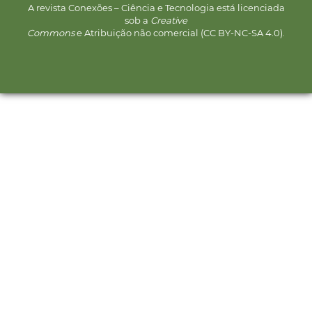
A revista Conexões – Ciência e Tecnologia está licenciada
sob a
Creative
Commons
e Atribuição não comercial (CC BY-NC-SA 4.0).