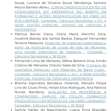
Sousa, Luciana de Oliveira Souza Mendonça, Samara
Moura Barreto Abreu,
CONHECIMENTOS DOCENTES DE
LICENCIANDOS EM MATEMÁTICA NO ÂMBITO DA
FORMAÇÃO E AÇÕES DESENVOLVIDAS NO PIBID DO
IFCE CANINDÉ
,
Conexões - Ciência e Tecnologia: v. 9 n. 4
(2015): EDIÇÃO ESPECIAL: ENSINO DE CIÊNCIAS E
MATEMÁTICA
Patricia Barros Viana, Glória Maria Marinho Silva,
Juceline Batista dos Santos Bastos, Esequiel Fernandes
Teixeira Mesquita,
Produção de materiais sustentáveis a
partir da reutilização de cinzas de lodo de efluentes:
uma revisão sistemática de literatura.
,
Conexões -
Ciência e Tecnologia: v. 18 (2024)
Fernando Lima de Menezes, Séfora Bezerra Silva, Simão
Cristino de Menezes, Dráulio Sales da Silva,
O Ensino de
Geometria Molecular com Materiais de Baixo Custo
,
Conexões - Ciência e Tecnologia: v. 10 n. 4 (2016): EDIÇÃO
ESPECIAL: ENSINO DE CIÊNCIAS E MATEMÁTICA
Brenna Espíndola Bandeira Holanda, Marcelo Felipe
Lino do Couto Pinto, Felipe Silva Rodrigues, Ana Patrícia
Nunes Bandeira,
AVALIAÇÃO DA RESISTÊNCIA À
COMPRESSÃO SIMPLES DE TIJOLOS CERÂMICOS
PRODUZIDOS COM RESÍDUO DE CALCÁRIO LAMINADO
,
Conexões - Ciência e Tecnologia: v. 16 (2022)
Jamile Herley do Nascimento, Luana Érica Brandão