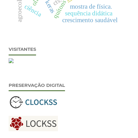
agroecologia
cts.
quítons
keras
ciência
mostra de física.
sequência didática
crescimento saudável
VISITANTES
PRESERVAÇÃO DIGITAL