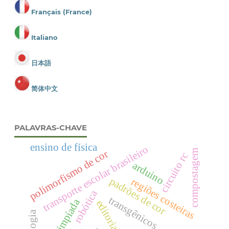
Français (France)
Italiano
日本語
简体中文
PALAVRAS-CHAVE
ensino de física
transporte escolar brasileiro
compostagem
polimorfismo de cor
circuito rc
arduino
padrões de cor
regiões costeiras
robótica
transgênicos
olimpíada
editorial