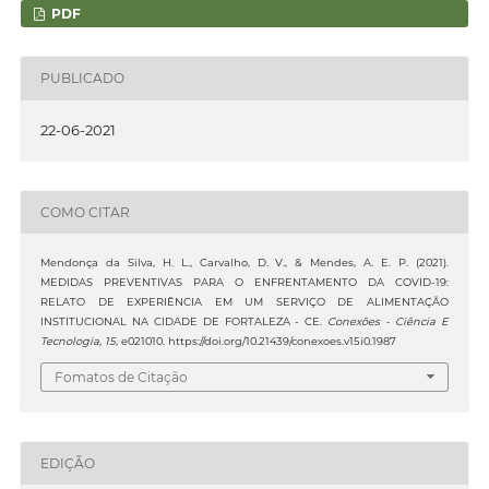
PDF
PUBLICADO
22-06-2021
COMO CITAR
Mendonça da Silva, H. L., Carvalho, D. V., & Mendes, A. E. P. (2021).
MEDIDAS PREVENTIVAS PARA O ENFRENTAMENTO DA COVID-19:
RELATO DE EXPERIÊNCIA EM UM SERVIÇO DE ALIMENTAÇÃO
INSTITUCIONAL NA CIDADE DE FORTALEZA - CE.
Conexões - Ciência E
Tecnologia
,
15
, e021010. https://doi.org/10.21439/conexoes.v15i0.1987
Fomatos de Citação
EDIÇÃO