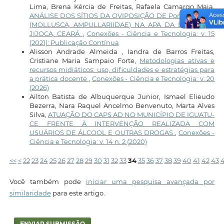
Lima, Brena Kércia de Freitas, Rafaela Camargo Maia,
ANÁLISE DOS SÍTIOS DA OVIPOSIÇÃO DE Pomacea spp.
(MOLLUSCA, AMPULLARIIDAE) NA APA DA LAGOA DE
JIJOCA, CEARÁ
,
Conexões - Ciência e Tecnologia: v. 15
(2021): Publicação Contínua
Alisson Andrade Almeida , Iandra de Barros Freitas,
Cristiane Maria Sampaio Forte,
Metodologias ativas e
recursos midiáticos: uso, dificuldades e estratégias para
a prática docente
,
Conexões - Ciência e Tecnologia: v. 20
(2026)
Ailton Batista de Albuquerque Junior, Ismael Elieudo
Bezerra, Nara Raquel Ancelmo Benvenuto, Marta Alves
Silva,
ATUAÇÃO DO CAPS AD NO MUNICÍPIO DE IGUATU-
CE FRENTE À INTERVENÇÃO REALIZADA COM
USUÁRIOS DE ÁLCOOL E OUTRAS DROGAS
,
Conexões -
Ciência e Tecnologia: v. 14 n. 2 (2020)
<<
<
22
23
24
25
26
27
28
29
30
31
32
33
34
35
36
37
38
39
40
41
42
43
Você também pode
iniciar uma pesquisa avançada por
similaridade
para este artigo.
ENVIAR SUBMISSÃO