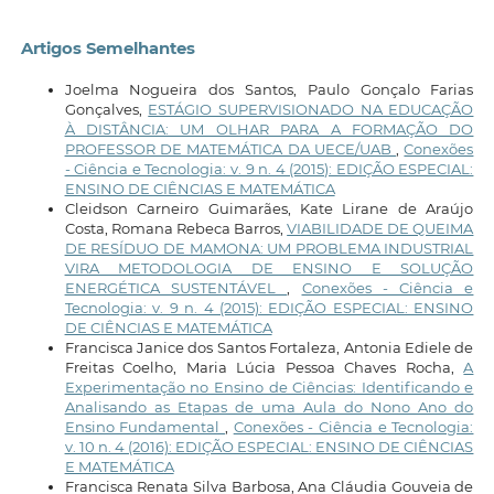
Artigos Semelhantes
Joelma Nogueira dos Santos, Paulo Gonçalo Farias
Gonçalves,
ESTÁGIO SUPERVISIONADO NA EDUCAÇÃO
À DISTÂNCIA: UM OLHAR PARA A FORMAÇÃO DO
PROFESSOR DE MATEMÁTICA DA UECE/UAB
,
Conexões
- Ciência e Tecnologia: v. 9 n. 4 (2015): EDIÇÃO ESPECIAL:
ENSINO DE CIÊNCIAS E MATEMÁTICA
Cleidson Carneiro Guimarães, Kate Lirane de Araújo
Costa, Romana Rebeca Barros,
VIABILIDADE DE QUEIMA
DE RESÍDUO DE MAMONA: UM PROBLEMA INDUSTRIAL
VIRA METODOLOGIA DE ENSINO E SOLUÇÃO
ENERGÉTICA SUSTENTÁVEL
,
Conexões - Ciência e
Tecnologia: v. 9 n. 4 (2015): EDIÇÃO ESPECIAL: ENSINO
DE CIÊNCIAS E MATEMÁTICA
Francisca Janice dos Santos Fortaleza, Antonia Ediele de
Freitas Coelho, Maria Lúcia Pessoa Chaves Rocha,
A
Experimentação no Ensino de Ciências: Identificando e
Analisando as Etapas de uma Aula do Nono Ano do
Ensino Fundamental
,
Conexões - Ciência e Tecnologia:
v. 10 n. 4 (2016): EDIÇÃO ESPECIAL: ENSINO DE CIÊNCIAS
E MATEMÁTICA
Francisca Renata Silva Barbosa, Ana Cláudia Gouveia de