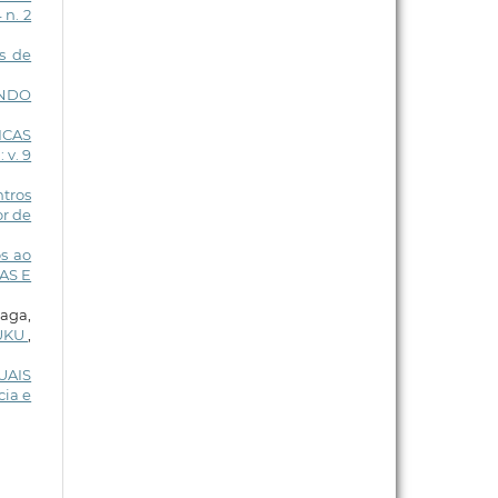
 n. 2
s de
ENDO
ICAS
 v. 9
ntros
or de
s ao
IAS E
aga,
RUKU
,
UAIS
cia e