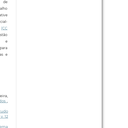
o de
alho
tive
ial-
l
(CC
stão
e e
para
ras e
eira,
ados
,
tudo
v. 12
tema