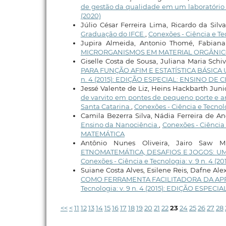
de gestão da qualidade em um laboratório
(2020)
Júlio César Ferreira Lima, Ricardo da Silv
Graduação do IFCE
,
Conexões - Ciência e Tecn
Jupira Almeida, Antonio Thomé, Fabiana
MICRORGANISMOS EM MATERIAL ORGÂNI
Giselle Costa de Sousa, Juliana Maria Schi
PARA FUNÇÃO AFIM E ESTATÍSTICA BÁSIC
n. 4 (2015): EDIÇÃO ESPECIAL: ENSINO DE
Jessé Valente de Liz, Heins Hackbarth Juni
de varvito em pontes de pequeno porte e an
Santa Catarina
,
Conexões - Ciência e Tecnolo
Camila Bezerra Silva, Nádia Ferreira de A
Ensino da Nanociência
,
Conexões - Ciência
MATEMÁTICA
Antônio Nunes Oliveira, Jairo Saw M
ETNOMATEMÁTICA, DESAFIOS E JOGOS: 
Conexões - Ciência e Tecnologia: v. 9 n. 4
Suiane Costa Alves, Esilene Reis, Dafne Ale
COMO FERRAMENTA FACILITADORA DA AP
Tecnologia: v. 9 n. 4 (2015): EDIÇÃO ESPE
<<
<
11
12
13
14
15
16
17
18
19
20
21
22
23
24
25
26
27
28