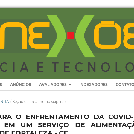
S
ANÚNCIOS
AVALIADORES
INDEXADORES
CONTAT
TÍNUA
/
Seção da área multidisciplinar
ARA O ENFRENTAMENTO DA COVID-1
A EM UM SERVIÇO DE ALIMENTAÇ
DE FORTALEZA - CE