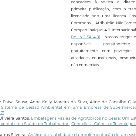
concedem à revista o direit
primeira publicação, com o trab
licenciado sob uma licença Crea
Commons Atribuição-NãoComerc
CompartilhaIgual 4.0 Internaciona
BY -NC-SA 4.0)
. Nossos artigos e
disponíveis gratuitament
gratuitamente, com privilégios 
atividades educacionais, pesquei
não comerciais.
 Paiva Sousa, Anna Kelly Moreira da Silva, Aline de Carvalho Oliv
 um Sistema de Gestão Ambiental em uma Empresa de Supermerc
17)
liveira Santos,
Embalagens Vazias de Agrotóxicos no Ceará: Um Es
mbiental e da Saúde do Trabalhador
,
Conexões - Ciência e Tecnologia: 
rros Silveira,
Análise da viabilidade da implementação de um sis