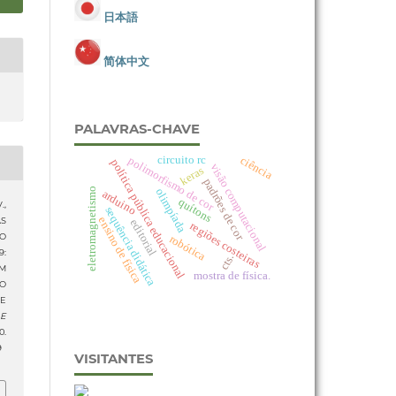
日本語
简体中文
PALAVRAS-CHAVE
circuito rc
ciência
polimorfismo de cor
política pública educacional
visão computacional
keras
padrões de cor
olimpíada
eletromagnetismo
arduino
quítons
.,
sequência didática
ensino de física
AS
editorial
regiões costeiras
O
robótica
:
cts.
M
mostra de física.
O
E
 E
.
9
VISITANTES