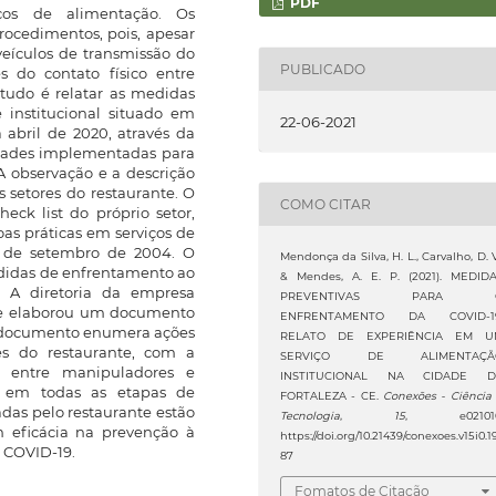
PDF
iços de alimentação. Os
procedimentos, pois, apesar
eículos de transmissão do
PUBLICADO
s do contato físico entre
tudo é relatar as medidas
 institucional situado em
22-06-2021
a abril de 2020, através da
dades implementadas para
A observação e a descrição
s setores do restaurante. O
COMO CITAR
eck list do próprio setor,
oas práticas em serviços de
5 de setembro de 2004. O
Mendonça da Silva, H. L., Carvalho, D. V
edidas de enfrentamento ao
& Mendes, A. E. P. (2021). MEDID
o. A diretoria da empresa
PREVENTIVAS PARA 
te elaborou um documento
ENFRENTAMENTO DA COVID-19
 O documento enumera ações
RELATO DE EXPERIÊNCIA EM U
es do restaurante, com a
SERVIÇO DE ALIMENTAÇÃ
9 entre manipuladores e
INSTITUCIONAL NA CIDADE D
r em todas as etapas de
FORTALEZA - CE.
Conexões - Ciência
das pelo restaurante estão
Tecnologia
,
15
, e021010
 eficácia na prevenção à
https://doi.org/10.21439/conexoes.v15i0.1
 COVID-19.
87
Fomatos de Citação