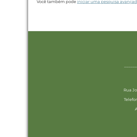
Você também pode
iniciar uma pesquisa avançad
______
Rua Jo
Telefo
A