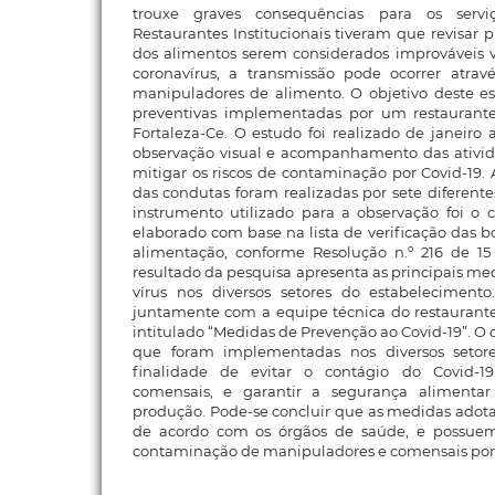
trouxe graves consequências para os serv
Restaurantes Institucionais tiveram que revisar 
dos alimentos serem considerados improváveis v
coronavírus, a transmissão pode ocorrer atravé
manipuladores de alimento. O objetivo deste es
preventivas implementadas por um restaurante
Fortaleza-Ce. O estudo foi realizado de janeiro 
observação visual e acompanhamento das ativi
mitigar os riscos de contaminação por Covid-19. 
das condutas foram realizadas por sete diferente
instrumento utilizado para a observação foi o ch
elaborado com base na lista de verificação das b
alimentação, conforme Resolução n.º 216 de 1
resultado da pesquisa apresenta as principais m
vírus nos diversos setores do estabeleciment
juntamente com a equipe técnica do restauran
intitulado “Medidas de Prevenção ao Covid-19”.
que foram implementadas nos diversos setor
finalidade de evitar o contágio do Covid-1
comensais, e garantir a segurança alimenta
produção. Pode-se concluir que as medidas adota
de acordo com os órgãos de saúde, e possuem
contaminação de manipuladores e comensais por