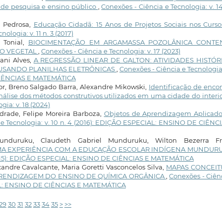
 de pesquisa e ensino público
,
Conexões - Ciência e Tecnologia: v. 14
a Pedrosa,
Educação Cidadã: 15 Anos de Projetos Sociais nos Curso
ologia: v. 11 n. 3 (2017)
 Tonial,
BIOCIMENTAÇÃO EM ARGAMASSA POZOLÂNICA CONT
CO VEGETAL
,
Conexões - Ciência e Tecnologia: v. 17 (2023)
vani Alves,
A REGRESSÃO LINEAR DE GALTON: ATIVIDADES HISTÓR
A USANDO PLANILHAS ELETRÔNICAS
,
Conexões - Ciência e Tecnologia:
 CIÊNCIAS E MATEMÁTICA
or, Breno Salgado Barra, Alexandre Mikowski,
Identificação de enco
álise dos métodos construtivos utilizados em uma cidade do interi
gia: v. 18 (2024)
ndrade, Felipe Moreira Barboza,
Objetos de Aprendizagem Aplicado
 e Tecnologia: v. 10 n. 4 (2016): EDIÇÃO ESPECIAL: ENSINO DE CIÊNC
unduruku, Claudeth Gabriel Munduruku, Wilton Bezerra Fr
UMA EXPERIÊNCIA COM A EDUCAÇÃO ESCOLAR INDÍGENA MUNDU
 (2015): EDIÇÃO ESPECIAL: ENSINO DE CIÊNCIAS E MATEMÁTICA
xandre Cavalcante, Maria Goretti Vasconcelos Silva,
MAPAS CONCEIT
RENDIZAGEM DO ENSINO DE QUÍMICA ORGÂNICA
,
Conexões - Ciên
CIAL: ENSINO DE CIÊNCIAS E MATEMÁTICA
29
30
31
32
33
34
35
>
>>