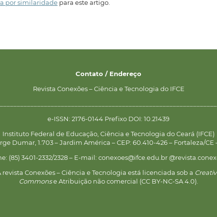
a por similaridade
para este artigo.
Contato / Endereço
Revista Conexões – Ciência e Tecnologia do IFCE
________________________________________________________________
e-ISSN: 2176-0144 Prefixo DOI: 10.21439
Instituto Federal de Educação, Ciência e Tecnologia do Ceará (IFCE)
rge Dumar, 1.703 – Jardim América – CEP: 60.410-426 – Fortaleza/CE –
ne: (85) 3401-2332/2328 – E-mail: conexoes@ifce.edu.br @revista.conex
 revista Conexões – Ciência e Tecnologia está licenciada sob a
Creati
Commons
e Atribuição não comercial (CC BY-NC-SA 4.0).