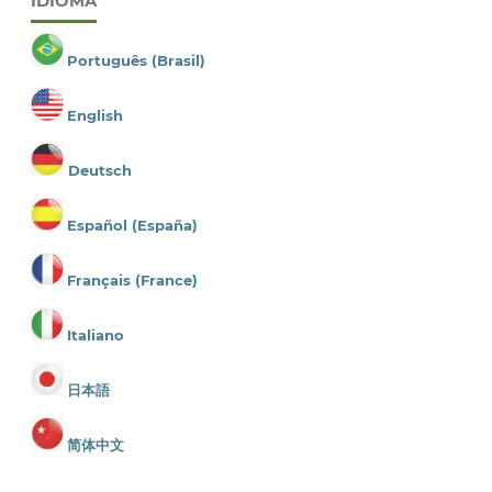
IDIOMA
Português (Brasil)
English
Deutsch
Español (España)
Français (France)
Italiano
日本語
简体中文