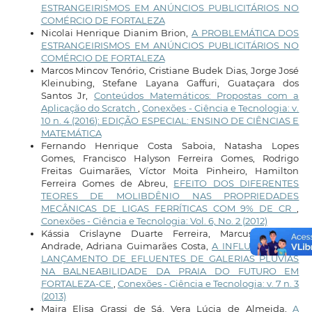
ESTRANGEIRISMOS EM ANÚNCIOS PUBLICITÁRIOS NO
COMÉRCIO DE FORTALEZA
Nicolai Henrique Dianim Brion,
A PROBLEMÁTICA DOS
ESTRANGEIRISMOS EM ANÚNCIOS PUBLICITÁRIOS NO
COMÉRCIO DE FORTALEZA
Marcos Mincov Tenório, Cristiane Budek Dias, Jorge José
Kleinubing, Stefane Layana Gaffuri, Guataçara dos
Santos Jr,
Conteúdos Matemáticos: Propostas com a
Aplicação do Scratch
,
Conexões - Ciência e Tecnologia: v.
10 n. 4 (2016): EDIÇÃO ESPECIAL: ENSINO DE CIÊNCIAS E
MATEMÁTICA
Fernando Henrique Costa Saboia, Natasha Lopes
Gomes, Francisco Halyson Ferreira Gomes, Rodrigo
Freitas Guimarães, Víctor Moita Pinheiro, Hamilton
Ferreira Gomes de Abreu,
EFEITO DOS DIFERENTES
TEORES DE MOLIBDÊNIO NAS PROPRIEDADES
MECÂNICAS DE LIGAS FERRÍTICAS COM 9% DE CR
,
Conexões - Ciência e Tecnologia: Vol. 6, No. 2 (2012)
Kássia Crislayne Duarte Ferreira, Marcus Vinicius
Andrade, Adriana Guimarães Costa,
A INFLUÊNCIA DO
LANÇAMENTO DE EFLUENTES DE GALERIAS PLUVIAS
NA BALNEABILIDADE DA PRAIA DO FUTURO EM
FORTALEZA-CE
,
Conexões - Ciência e Tecnologia: v. 7 n. 3
(2013)
Maira Elisa Grassi de Sá, Vera Lúcia de Almeida,
A