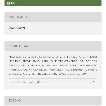
PDF
PUBLICADO
22-06-2021
COMO CITAR
Mendonça da Silva, H. L., Carvalho, D. V., & Mendes, A. E. P. (2021).
MEDIDAS PREVENTIVAS PARA O ENFRENTAMENTO DA COVID-19:
RELATO DE EXPERIÊNCIA EM UM SERVIÇO DE ALIMENTAÇÃO
INSTITUCIONAL NA CIDADE DE FORTALEZA - CE.
Conexões - Ciência E
Tecnologia
,
15
, e021010. https://doi.org/10.21439/conexoes.v15i0.1987
Fomatos de Citação
EDIÇÃO