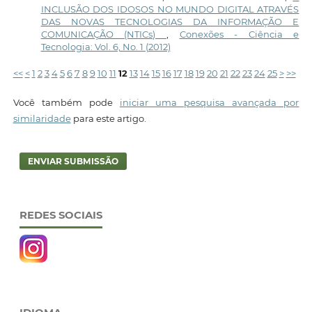
INCLUSÃO DOS IDOSOS NO MUNDO DIGITAL ATRAVÉS
DAS NOVAS TECNOLOGIAS DA INFORMAÇÃO E
COMUNICAÇÃO (NTICs)
,
Conexões - Ciência e
Tecnologia: Vol. 6, No. 1 (2012)
<<
<
1
2
3
4
5
6
7
8
9
10
11
12
13
14
15
16
17
18
19
20
21
22
23
24
25
>
>>
Você também pode
iniciar uma pesquisa avançada por
similaridade
para este artigo.
ENVIAR SUBMISSÃO
REDES SOCIAIS