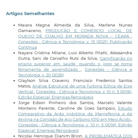
Artigos Semelhantes
Maiara Magna Almeida da Silva, Marlene Nunes
Damaceno,
PRODUÇÃO E COMÉRCIO LOCAL DE
QUEIJO DE COALHO EM MORADA NOVA – CEARÁ
,
Conexões - Ciência e Tecnologia: v. 15 (2021): Publicação
Contínua
Nayara Cristina Milane, Luiz Alberto Pilatti, Alessandra
Dutra, Sani de Carvalho Rutz da Silva,
Gamificação no
ensino superior em saúde: quando o jogo se torna
ferramenta de aprendizado
,
Conexões - Ciência e
Tecnologia: v. 20 (2026)
Glaylson Silva Craveiro, Francisco Frederico Santos
Matos,
Análise Estrutural de uma Turbina Eólica de Eixo
Vertical
,
Conexões - Ciência e Tecnologia: v. 10 n. 5 (2016):
Edição Especial: Energias Renováveis
Jorge Edson Pinheiro dos Santos, Marcelo Valente
Monteiro Parente, Caroline de Goes Sampaio,
Estudo
Comparativo da Ação Inibitória da Mangiferina e da
Anilina na Corrosão de Aço Carbono 1010 em Meio Ácido
,
Conexões - Ciência e Tecnologia: v. 10 n. 5 (2016): Edição
Especial: Energias Renováveis
Nicolai Henrique Dianim Brion,
A PROBLEMÁTICA DOS