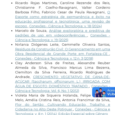
Ricardo Rojas Martines, Caroline Rezende dos Reis,
Christianne F. Coelho-Ravagnani, Valter Cordeiro
Barbosa Filho, Fabricio Cesar de Paula Ravagnani,
O
Esporte como estratégia de permanência e êxito na
educação profissional e tecnológica: uma revisão de
escopo
,
Conexões - Ciência e Tecnologia: v. 18 (2024)
Marcelo de Souza,
Análise exploratória e preditiva de
padrões de uso em videoconferências
,
Conexões -
Ciência e Tecnologia: v. 19 (2025)
Nirlania Diógenes Leite, Gemmelle Oliveira Santos,
Resíduos da Construção Civil: O Gerenciamento em uma
Obra Residencial de Grande Porte em Fortaleza-CE
,
Conexões - Ciência e Tecnologia: v. 12 n. 3 (2018)
Cley Anderson Silva de Freitas, Alexandre Reuber
Almeda da Silva, Francisco Marcus Lima Bezerra,
Clemilton da Silva Ferreira, Ricardo Rodrigues de
Andrade,
CRESCIMENTO VEGETATIVO DE CANA-DE-
AÇÚCAR (Saccharum officinarum L.) IRRIGADA COM
ÁGUA DE ESGOTO DOMÉSTICO TRATADO
,
Conexões -
Ciência e Tecnologia: Vol. 6, No. 1 (2012)
Violeta Maria de Siqueira Holanda, Felipe Morais de
Melo, Amélia Cristina Reis, Antonia Francimar da Silva,
Flor do Sertão: Cultivando Educação, Trabalho e
Cidadania no Alto Oeste Potiguar
,
Conexões - Ciência e
Tecnologia: v. 8 n. 1 (2014): Edição Especial sobre Gênero