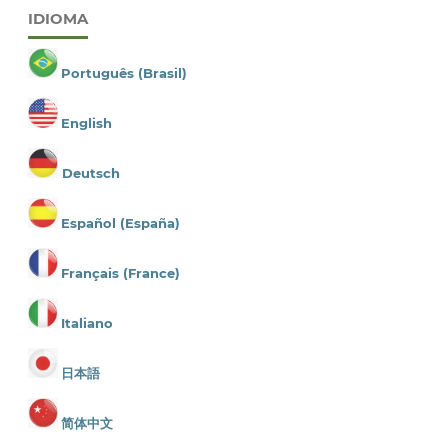
IDIOMA
Português (Brasil)
English
Deutsch
Español (España)
Français (France)
Italiano
日本語
简体中文