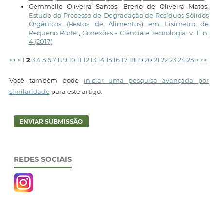
Gemmelle Oliveira Santos, Breno de Oliveira Matos,
Estudo do Processo de Degradação de Resíduos Sólidos
Orgânicos (Restos de Alimentos) em Lisímetro de
Pequeno Porte
,
Conexões - Ciência e Tecnologia: v. 11 n.
4 (2017)
<<
<
1
2
3
4
5
6
7
8
9
10
11
12
13
14
15
16
17
18
19
20
21
22
23
24
25
>
>>
Você também pode
iniciar uma pesquisa avançada por
similaridade
para este artigo.
ENVIAR SUBMISSÃO
REDES SOCIAIS