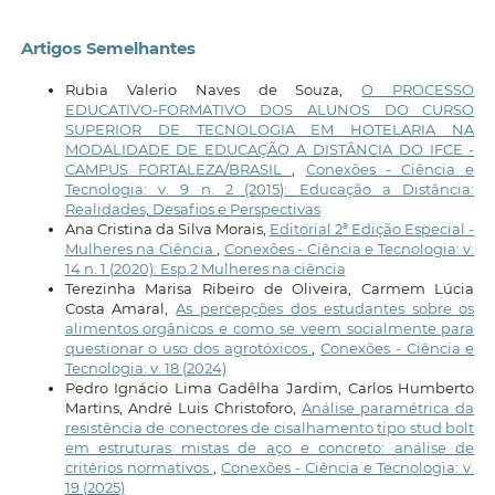
Artigos Semelhantes
Rubia Valerio Naves de Souza,
O PROCESSO
EDUCATIVO-FORMATIVO DOS ALUNOS DO CURSO
SUPERIOR DE TECNOLOGIA EM HOTELARIA NA
MODALIDADE DE EDUCAÇÃO A DISTÂNCIA DO IFCE -
CAMPUS FORTALEZA/BRASIL
,
Conexões - Ciência e
Tecnologia: v. 9 n. 2 (2015): Educação a Distância:
Realidades, Desafios e Perspectivas
Ana Cristina da Silva Morais,
Editorial 2ª Edição Especial -
Mulheres na Ciência
,
Conexões - Ciência e Tecnologia: v.
14 n. 1 (2020): Esp.2 Mulheres na ciência
Terezinha Marisa Ribeiro de Oliveira, Carmem Lúcia
Costa Amaral,
As percepções dos estudantes sobre os
alimentos orgânicos e como se veem socialmente para
questionar o uso dos agrotóxicos
,
Conexões - Ciência e
Tecnologia: v. 18 (2024)
Pedro Ignácio Lima Gadêlha Jardim, Carlos Humberto
Martins, André Luis Christoforo,
Análise paramétrica da
resistência de conectores de cisalhamento tipo stud bolt
em estruturas mistas de aço e concreto: análise de
critérios normativos
,
Conexões - Ciência e Tecnologia: v.
19 (2025)