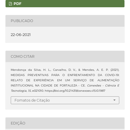
PDF
PUBLICADO
22-06-2021
COMO CITAR
Mendonça da Silva, H. L., Carvalho, D. V., & Mendes, A. E. P. (2021).
MEDIDAS PREVENTIVAS PARA O ENFRENTAMENTO DA COVID-19:
RELATO DE EXPERIÊNCIA EM UM SERVIÇO DE ALIMENTAÇÃO
INSTITUCIONAL NA CIDADE DE FORTALEZA - CE.
Conexões - Ciência E
Tecnologia
,
15
, e021010. https://doi.org/10.21439/conexoes.v15i0.1987
Fomatos de Citação
EDIÇÃO