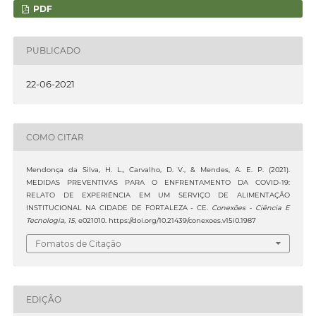
PDF
PUBLICADO
22-06-2021
COMO CITAR
Mendonça da Silva, H. L., Carvalho, D. V., & Mendes, A. E. P. (2021).
MEDIDAS PREVENTIVAS PARA O ENFRENTAMENTO DA COVID-19:
RELATO DE EXPERIÊNCIA EM UM SERVIÇO DE ALIMENTAÇÃO
INSTITUCIONAL NA CIDADE DE FORTALEZA - CE.
Conexões - Ciência E
Tecnologia
,
15
, e021010. https://doi.org/10.21439/conexoes.v15i0.1987
Fomatos de Citação
EDIÇÃO