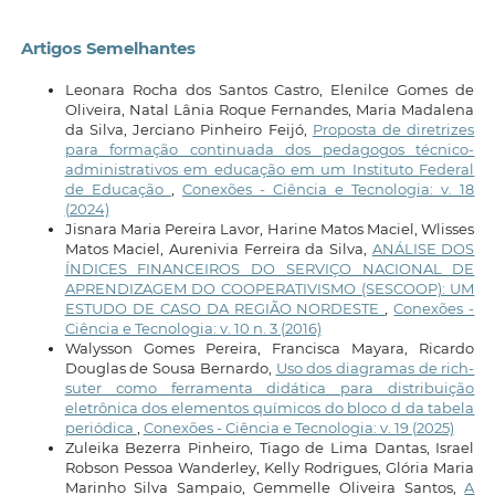
Artigos Semelhantes
Leonara Rocha dos Santos Castro, Elenilce Gomes de
Oliveira, Natal Lânia Roque Fernandes, Maria Madalena
da Silva, Jerciano Pinheiro Feijó,
Proposta de diretrizes
para formação continuada dos pedagogos técnico-
administrativos em educação em um Instituto Federal
de Educação
,
Conexões - Ciência e Tecnologia: v. 18
(2024)
Jisnara Maria Pereira Lavor, Harine Matos Maciel, Wlisses
Matos Maciel, Aurenivia Ferreira da Silva,
ANÁLISE DOS
ÍNDICES FINANCEIROS DO SERVIÇO NACIONAL DE
APRENDIZAGEM DO COOPERATIVISMO (SESCOOP): UM
ESTUDO DE CASO DA REGIÃO NORDESTE
,
Conexões -
Ciência e Tecnologia: v. 10 n. 3 (2016)
Walysson Gomes Pereira, Francisca Mayara, Ricardo
Douglas de Sousa Bernardo,
Uso dos diagramas de rich-
suter como ferramenta didática para distribuição
eletrônica dos elementos químicos do bloco d da tabela
periódica
,
Conexões - Ciência e Tecnologia: v. 19 (2025)
Zuleika Bezerra Pinheiro, Tiago de Lima Dantas, Israel
Robson Pessoa Wanderley, Kelly Rodrigues, Glória Maria
Marinho Silva Sampaio, Gemmelle Oliveira Santos,
A