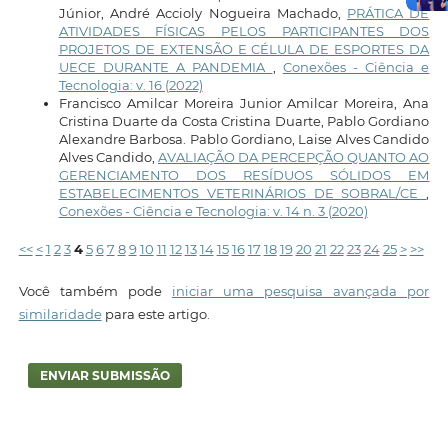
Júnior, André Accioly Nogueira Machado,
PRÁTICA DE
ATIVIDADES FÍSICAS PELOS PARTICIPANTES DOS
PROJETOS DE EXTENSÃO E CÉLULA DE ESPORTES DA
UECE DURANTE A PANDEMIA
,
Conexões - Ciência e
Tecnologia: v. 16 (2022)
Francisco Amilcar Moreira Junior Amilcar Moreira, Ana
Cristina Duarte da Costa Cristina Duarte, Pablo Gordiano
Alexandre Barbosa. Pablo Gordiano, Laise Alves Candido
Alves Candido,
AVALIAÇÃO DA PERCEPÇÃO QUANTO AO
GERENCIAMENTO DOS RESÍDUOS SÓLIDOS EM
ESTABELECIMENTOS VETERINÁRIOS DE SOBRAL/CE
,
Conexões - Ciência e Tecnologia: v. 14 n. 3 (2020)
<<
<
1
2
3
4
5
6
7
8
9
10
11
12
13
14
15
16
17
18
19
20
21
22
23
24
25
>
>>
Você também pode
iniciar uma pesquisa avançada por
similaridade
para este artigo.
ENVIAR SUBMISSÃO