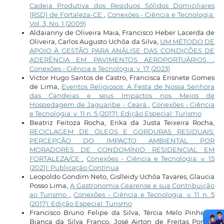
Cadeia Produtiva dos Resíduos Sólidos Domiciliares
(RSD) de Fortaleza-CE
,
Conexões - Ciência e Tecnologia:
Vol. 3, No. 1 (2009)
Aldaianny de Oliveira Maia, Francisco Heber Lacerda de
Oliveira, Carlos Augusto Uchôa da Silva,
UM MÉTODO DE
APOIO À GESTÃO PARA ANÁLISE DAS CONDIÇÕES DE
ADERÊNCIA EM PAVIMENTOS AEROPORTUÁRIOS
,
Conexões - Ciência e Tecnologia: v. 17 (2023)
Victor Hugo Santos de Castro, Francisca Erisnete Gomes
de Lima,
Eventos Religiosos: A Festa de Nossa Senhora
das Candeias e seus Impactos nos Meios de
Hospedagem de Jaguaribe - Ceará
,
Conexões - Ciência
e Tecnologia: v. 11 n. 5 (2017): Edição Especial: Turismo
Beatriz Feitoza Rocha, Erika da Justa Teixeira Rocha,
RECICLAGEM DE ÓLEOS E GORDURAS RESIDUAIS:
PERCEPÇÃO DO IMPACTO AMBIENTAL POR
MORADORES DE CONDOMÍNIO RESIDENCIAL EM
FORTALEZA/CE
,
Conexões - Ciência e Tecnologia: v. 15
(2021): Publicação Contínua
Leopoldo Gondim Neto, Gislleidy Uchôa Tavares, Glaucia
Posso Lima,
A Gastronomia Cearense e sua Contribuição
ao Turismo
,
Conexões - Ciência e Tecnologia: v. 11 n. 5
(2017): Edição Especial: Turismo
Francisco Bruno Felipe da Silva, Tércia Melo Pinheiro,
Bianca da Silva Franco, José Airton de Freitas Pontes