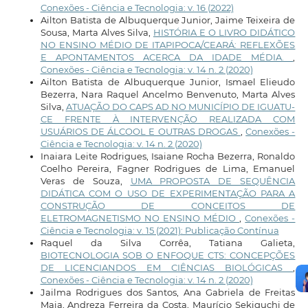
Conexões - Ciência e Tecnologia: v. 16 (2022)
Ailton Batista de Albuquerque Junior, Jaime Teixeira de
Sousa, Marta Alves Silva,
HISTÓRIA E O LIVRO DIDÁTICO
NO ENSINO MÉDIO DE ITAPIPOCA/CEARÁ: REFLEXÕES
E APONTAMENTOS ACERCA DA IDADE MÉDIA.
,
Conexões - Ciência e Tecnologia: v. 14 n. 2 (2020)
Ailton Batista de Albuquerque Junior, Ismael Elieudo
Bezerra, Nara Raquel Ancelmo Benvenuto, Marta Alves
Silva,
ATUAÇÃO DO CAPS AD NO MUNICÍPIO DE IGUATU-
CE FRENTE À INTERVENÇÃO REALIZADA COM
USUÁRIOS DE ÁLCOOL E OUTRAS DROGAS
,
Conexões -
Ciência e Tecnologia: v. 14 n. 2 (2020)
Inaiara Leite Rodrigues, Isaiane Rocha Bezerra, Ronaldo
Coelho Pereira, Fagner Rodrigues de Lima, Emanuel
Veras de Souza,
UMA PROPOSTA DE SEQUÊNCIA
DIDÁTICA COM O USO DE EXPERIMENTAÇÃO PARA A
CONSTRUÇÃO DE CONCEITOS DE
ELETROMAGNETISMO NO ENSINO MÉDIO
,
Conexões -
Ciência e Tecnologia: v. 15 (2021): Publicação Contínua
Raquel da Silva Corrêa, Tatiana Galieta,
BIOTECNOLOGIA SOB O ENFOQUE CTS: CONCEPÇÕES
DE LICENCIANDOS EM CIÊNCIAS BIOLÓGICAS
,
Conexões - Ciência e Tecnologia: v. 14 n. 2 (2020)
Jailma Rodrigues dos Santos, Ana Gabriela de Freitas
Maia, Andreza Ferreira da Costa, Maurício Sekiguchi de