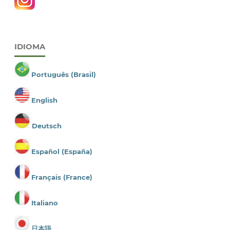
IDIOMA
Português (Brasil)
English
Deutsch
Español (España)
Français (France)
Italiano
日本語