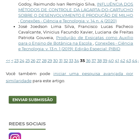
Godoy, Raimundo Ivan Remígio Silva,
INFLUÊNCIA DOS
MÉTODOS DE CONTROLE DA LAGARTA-DO-CARTUCHO
SOBRE O DESENVOLVIMENTO E PRODUÇÃO DE MILHO
,
Conexões - Ciência e Tecnologia: v. 14 n. 4 (2020)
José Joedson Lima Silva, Francisco Lucas Pacheco
Cavalcante, Vinicius Facundo Xavier, Luciana de Freitas
Patriota Gouveia,
Produção de Exsicatas como Auxílio
para o Ensino de Botânica na Escola
,
Conexões - Ciência
e Tecnologia: v. 13 n. 1 (2019): Edição Especial: PIBID
<<
<
23
24
25
26
27
28
29
30
31
32
33
34
35
36
37
38
39
40
41
42
43
44
Você também pode
iniciar uma pesquisa avançada por
similaridade
para este artigo.
ENVIAR SUBMISSÃO
REDES SOCIAIS