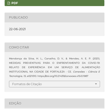
PDF
PUBLICADO
22-06-2021
COMO CITAR
Mendonça da Silva, H. L., Carvalho, D. V., & Mendes, A. E. P. (2021).
MEDIDAS PREVENTIVAS PARA O ENFRENTAMENTO DA COVID-19:
RELATO DE EXPERIÊNCIA EM UM SERVIÇO DE ALIMENTAÇÃO
INSTITUCIONAL NA CIDADE DE FORTALEZA - CE.
Conexões - Ciência E
Tecnologia
,
15
, e021010. https://doi.org/10.21439/conexoes.v15i0.1987
Fomatos de Citação
EDIÇÃO