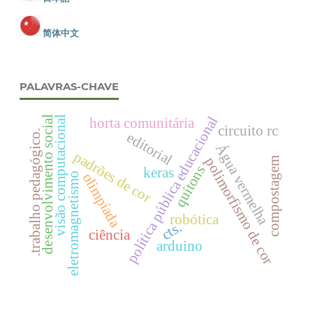
简体中文
PALAVRAS-CHAVE
política pública educacional
visão computacional
desenvolvimento social
horta comunitária
circuito rc
.trabalho pedagógico.
editorial
Água vermelha
padrões de cor
polimorfismo de cor
compostagem
quítons
keras
olimpíada
eletromagnetismo
robótica
cts.
ciência
arduino