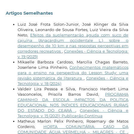
Artigos Semelhantes
Luiz José Frota Solon-Junior, José Klinger da Silva
Oliveira, Leonardo de Sousa Fortes, Luiz Vieira da Silva
Neto,
Efeitos da suplementação aguda com suco de
cajuína (Anacardium occidentale L.) sobre o
desempenho de 10 km e nas respostas perceptivas em
corredores recreativos
,
Conexões - Ciência e Tecnologia:
v. 19 (2025)
Mikaelle Barboza Cardoso, Marcilia Chagas Barreto,
Joserlene Lima Pinheiro,
Conhecimentos matemáticos
para o ensino na perspectiva do Lesson Study: uma
revisão sistemática de literatura
,
Conexões - Ciência e
Tecnologia: v. 18 (2024)
Valdeir Lira Pessoa e Silva, Francisco Herbert Lima
Vasconcelos, Priscila Barros David,
PROGRAMA
CAMINHO DA ESCOLA: IMPACTOS DA POLÍTICA
EDUCACIONAL NOS ÍNDICES EDUCACIONAIS RURAIS
DO ESTADO DO CEARÁ
,
Conexões - Ciência e
Tecnologia: v. 15 (2021): Publicação Contínua
Matheus Marlon Felix Pinheiro, Rosemary de Matos
Cordeiro,
HORTA COMUNITÁRIA: CASO DA
COMUNIDADE ÁGUA VERMELHA – MILAGRES - CE
,