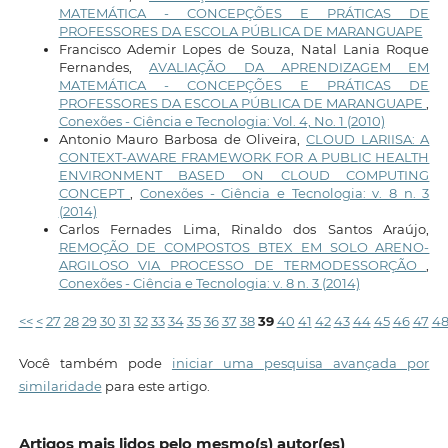
MATEMÁTICA - CONCEPÇÕES E PRÁTICAS DE
PROFESSORES DA ESCOLA PÚBLICA DE MARANGUAPE
Francisco Ademir Lopes de Souza, Natal Lania Roque
Fernandes,
AVALIAÇÃO DA APRENDIZAGEM EM
MATEMÁTICA - CONCEPÇÕES E PRÁTICAS DE
PROFESSORES DA ESCOLA PÚBLICA DE MARANGUAPE
,
Conexões - Ciência e Tecnologia: Vol. 4, No. 1 (2010)
Antonio Mauro Barbosa de Oliveira,
CLOUD LARIISA: A
CONTEXT-AWARE FRAMEWORK FOR A PUBLIC HEALTH
ENVIRONMENT BASED ON CLOUD COMPUTING
CONCEPT
,
Conexões - Ciência e Tecnologia: v. 8 n. 3
(2014)
Carlos Fernades Lima, Rinaldo dos Santos Araújo,
REMOÇÃO DE COMPOSTOS BTEX EM SOLO ARENO-
ARGILOSO VIA PROCESSO DE TERMODESSORÇÃO
,
Conexões - Ciência e Tecnologia: v. 8 n. 3 (2014)
<<
<
27
28
29
30
31
32
33
34
35
36
37
38
39
40
41
42
43
44
45
46
47
4
Você também pode
iniciar uma pesquisa avançada por
similaridade
para este artigo.
Artigos mais lidos pelo mesmo(s) autor(es)