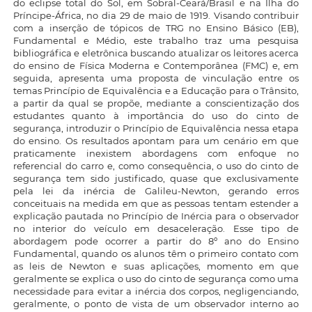
do eclipse total do Sol, em Sobral-Ceará/Brasil e na Ilha do
Príncipe-África, no dia 29 de maio de 1919. Visando contribuir
com a inserção de tópicos de TRG no Ensino Básico (EB),
Fundamental e Médio, este trabalho traz uma pesquisa
bibliográfica e eletrônica buscando atualizar os leitores acerca
do ensino de Física Moderna e Contemporânea (FMC) e, em
seguida, apresenta uma proposta de vinculação entre os
temas Princípio de Equivalência e a Educação para o Trânsito,
a partir da qual se propõe, mediante a conscientização dos
estudantes quanto à importância do uso do cinto de
segurança, introduzir o Princípio de Equivalência nessa etapa
do ensino. Os resultados apontam para um cenário em que
praticamente inexistem abordagens com enfoque no
referencial do carro e, como consequência, o uso do cinto de
segurança tem sido justificado, quase que exclusivamente
pela lei da inércia de Galileu-Newton, gerando erros
conceituais na medida em que as pessoas tentam estender a
explicação pautada no Princípio de Inércia para o observador
no interior do veículo em desaceleração. Esse tipo de
abordagem pode ocorrer a partir do 8º ano do Ensino
Fundamental, quando os alunos têm o primeiro contato com
as leis de Newton e suas aplicações, momento em que
geralmente se explica o uso do cinto de segurança como uma
necessidade para evitar a inércia dos corpos, negligenciando,
geralmente, o ponto de vista de um observador interno ao