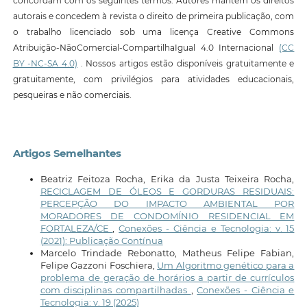
concordam com os seguintes termos: Autores mantêm os direitos
autorais e concedem à revista o direito de primeira publicação, com
o trabalho licenciado sob uma licença Creative Commons
Atribuição-NãoComercial-CompartilhaIgual 4.0 Internacional
(CC
BY -NC-SA 4.0)
. Nossos artigos estão disponíveis gratuitamente e
gratuitamente, com privilégios para atividades educacionais,
pesqueiras e não comerciais.
Artigos Semelhantes
Beatriz Feitoza Rocha, Erika da Justa Teixeira Rocha,
RECICLAGEM DE ÓLEOS E GORDURAS RESIDUAIS:
PERCEPÇÃO DO IMPACTO AMBIENTAL POR
MORADORES DE CONDOMÍNIO RESIDENCIAL EM
FORTALEZA/CE
,
Conexões - Ciência e Tecnologia: v. 15
(2021): Publicação Contínua
Marcelo Trindade Rebonatto, Matheus Felipe Fabian,
Felipe Gazzoni Foschiera,
Um Algoritmo genético para a
problema de geração de horários a partir de currículos
com disciplinas compartilhadas
,
Conexões - Ciência e
Tecnologia: v. 19 (2025)