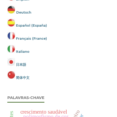
Deutsch
Español (España)
Français (France)
Italiano
日本語
简体中文
PALAVRAS-CHAVE
crescimento saudável
polimorfismo de cor