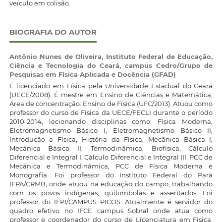
veículo em colisão.
BIOGRAFIA DO AUTOR
Antônio Nunes de Oliveira,
Instituto Federal de Educação,
Ciência e Tecnologia do Ceará, campus Cedro/Grupo de
Pesquisas em Física Aplicada e Docência (GFAD)
É licenciado em Física pela Universidade Estadual do Ceará
(UECE/2008). É mestre em Ensino de Ciências e Matemática;
Área de concentração: Ensino de Física (UFC/2013). Atuou como
professor do curso de Física da UECE/FECLI durante o período
2010-2014, lecionando disciplinas como: Física Moderna,
Eletromagnetismo Básico I, Eletromagnetismo Básico II,
Introdução a Física, História da Física, Mecânica Básica I,
Mecânica Básica II, Termodinâmica, Biofísica, Cálculo
Diferencial e Integral I, Cálculo Diferencial e Integral III, PCC de
Mecânica e Termodinâmica, PCC de Física Moderna e
Monografia. Foi professor do Instituto Federal do Pará
IFPA/CRMB, onde atuou na educação do campo, trabalhando
com os povos indígenas, quilombolas e assentados. Foi
professor do IFPI/CAMPUS PICOS. Atualmente é servidor do
quadro efetivo no IFCE campus Sobral onde atua como
professor e coordenador do curso de Licenciatura em Física.