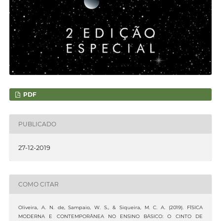
PDF
PUBLICADO
27-12-2019
COMO CITAR
Oliveira, A. N. de, Sampaio, W. S., & Siqueira, M. C. A. (2019). FÍSICA
MODERNA E CONTEMPORÂNEA NO ENSINO BÁSICO: O CINTO DE