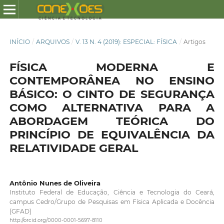
INÍCIO
/
ARQUIVOS
/
V. 13 N. 4 (2019): ESPECIAL: FÍSICA
/
Artigos
FÍSICA MODERNA E
CONTEMPORÂNEA NO ENSINO
BÁSICO: O CINTO DE SEGURANÇA
COMO ALTERNATIVA PARA A
ABORDAGEM TEÓRICA DO
PRINCÍPIO DE EQUIVALÊNCIA DA
RELATIVIDADE GERAL
Antônio Nunes de Oliveira
Instituto Federal de Educação, Ciência e Tecnologia do Ceará,
campus Cedro/Grupo de Pesquisas em Física Aplicada e Docência
(GFAD)
http://orcid.org/0000-0001-5697-8110