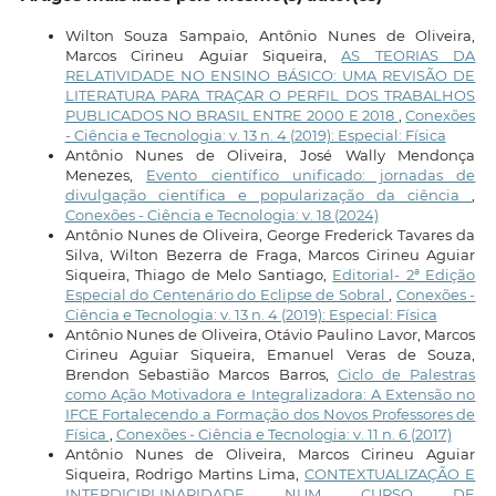
Wilton Souza Sampaio, Antônio Nunes de Oliveira,
Marcos Cirineu Aguiar Siqueira,
AS TEORIAS DA
RELATIVIDADE NO ENSINO BÁSICO: UMA REVISÃO DE
LITERATURA PARA TRAÇAR O PERFIL DOS TRABALHOS
PUBLICADOS NO BRASIL ENTRE 2000 E 2018
,
Conexões
- Ciência e Tecnologia: v. 13 n. 4 (2019): Especial: Física
Antônio Nunes de Oliveira, José Wally Mendonça
Menezes,
Evento científico unificado: jornadas de
divulgação científica e popularização da ciência
,
Conexões - Ciência e Tecnologia: v. 18 (2024)
Antônio Nunes de Oliveira, George Frederick Tavares da
Silva, Wilton Bezerra de Fraga, Marcos Cirineu Aguiar
Siqueira, Thiago de Melo Santiago,
Editorial- 2ª Edição
Especial do Centenário do Eclipse de Sobral
,
Conexões -
Ciência e Tecnologia: v. 13 n. 4 (2019): Especial: Física
Antônio Nunes de Oliveira, Otávio Paulino Lavor, Marcos
Cirineu Aguiar Siqueira, Emanuel Veras de Souza,
Brendon Sebastião Marcos Barros,
Ciclo de Palestras
como Ação Motivadora e Integralizadora: A Extensão no
IFCE Fortalecendo a Formação dos Novos Professores de
Física
,
Conexões - Ciência e Tecnologia: v. 11 n. 6 (2017)
Antônio Nunes de Oliveira, Marcos Cirineu Aguiar
Siqueira, Rodrigo Martins Lima,
CONTEXTUALIZAÇÃO E
INTERDICIPLINARIDADE NUM CURSO DE