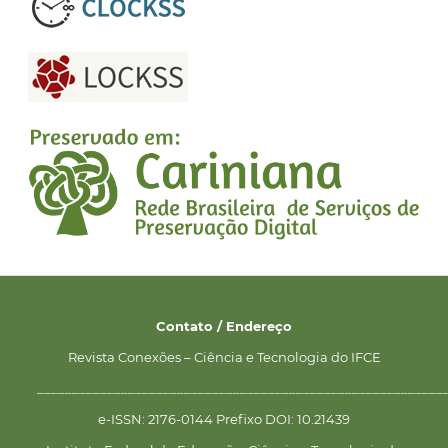
Contato / Endereço
Revista Conexões – Ciência e Tecnologia do IFCE
__________________________________________________________
e-ISSN: 2176-0144 Prefixo DOI: 10.21439