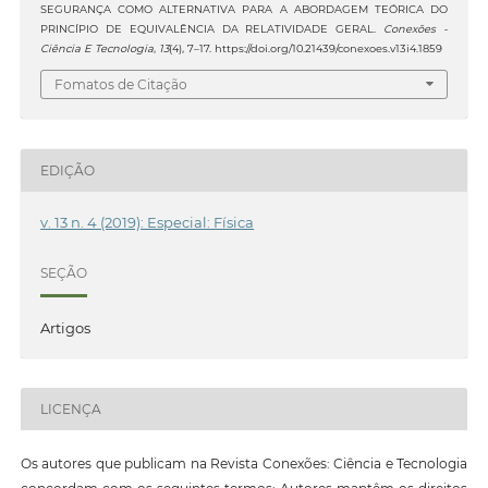
SEGURANÇA COMO ALTERNATIVA PARA A ABORDAGEM TEÓRICA DO
PRINCÍPIO DE EQUIVALÊNCIA DA RELATIVIDADE GERAL.
Conexões -
Ciência E Tecnologia
,
13
(4), 7–17. https://doi.org/10.21439/conexoes.v13i4.1859
Fomatos de Citação
EDIÇÃO
v. 13 n. 4 (2019): Especial: Física
SEÇÃO
Artigos
LICENÇA
Os autores que publicam na Revista Conexões: Ciência e Tecnologia