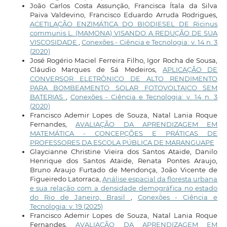
João Carlos Costa Assunção, Francisca Ítala da Silva
Paiva Valdevino, Francisco Eduardo Arruda Rodrigues,
ACETILAÇÃO ENZIMÁTICA DO BIODIESEL DE Ricinus
communis L. (MAMONA) VISANDO A REDUÇÃO DE SUA
VISCOSIDADE
,
Conexões - Ciência e Tecnologia: v. 14 n. 3
(2020)
José Rogério Maciel Ferreira Filho, Igor Rocha de Sousa,
Cláudio Marques de Sá Medeiros,
APLICAÇÃO DE
CONVERSOR ELETRÔNICO DE ALTO RENDIMENTO
PARA BOMBEAMENTO SOLAR FOTOVOLTAICO SEM
BATERIAS
,
Conexões - Ciência e Tecnologia: v. 14 n. 3
(2020)
Francisco Ademir Lopes de Souza, Natal Lania Roque
Fernandes,
AVALIAÇÃO DA APRENDIZAGEM EM
MATEMÁTICA - CONCEPÇÕES E PRÁTICAS DE
PROFESSORES DA ESCOLA PÚBLICA DE MARANGUAPE
Glaycianne Christine Vieira dos Santos Ataide, Danilo
Henrique dos Santos Ataide, Renata Pontes Araujo,
Bruno Araujo Furtado de Mendonça, João Vicente de
Figueiredo Latorraca,
Análise espacial da floresta urbana
e sua relação com a densidade demográfica no estado
do Rio de Janeiro, Brasil
,
Conexões - Ciência e
Tecnologia: v. 19 (2025)
Francisco Ademir Lopes de Souza, Natal Lania Roque
Fernandes,
AVALIAÇÃO DA APRENDIZAGEM EM