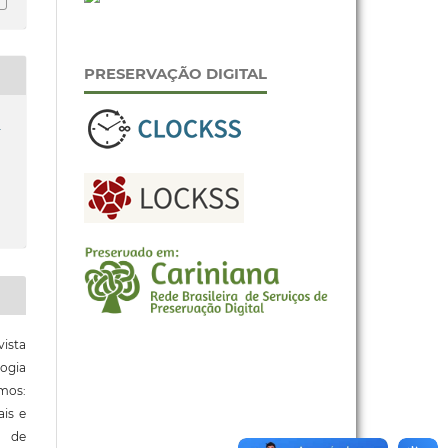
PRESERVAÇÃO DIGITAL
a
ista
ogia
mos:
ais e
o de