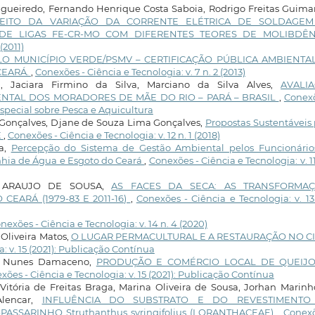
gueiredo, Fernando Henrique Costa Saboia, Rodrigo Freitas Guimar
FEITO DA VARIAÇÃO DA CORRENTE ELÉTRICA DE SOLDAGE
DE LIGAS FE-CR-MO COM DIFERENTES TEORES DE MOLIBDÊ
(2011)
O MUNICÍPIO VERDE/PSMV – CERTIFICAÇÃO PÚBLICA AMBIENTA
CEARÁ.
,
Conexões - Ciência e Tecnologia: v. 7 n. 2 (2013)
, Jaciara Firmino da Silva, Marciano da Silva Alves,
AVALI
NTAL DOS MORADORES DE MÃE DO RIO – PARÁ – BRASIL
,
Conexõ
 Especial sobre Pesca e Aquicultura
 Gonçalves, Djane de Souza Lima Gonçalves,
Propostas Sustentáveis
E
,
Conexões - Ciência e Tecnologia: v. 12 n. 1 (2018)
ra,
Percepção do Sistema de Gestão Ambiental pelos Funcionário
hia de Água e Esgoto do Ceará
,
Conexões - Ciência e Tecnologia: v. 11
ON ARAUJO DE SOUSA,
AS FACES DA SECA: AS TRANSFORMA
EARÁ (1979-83 E 2011-16)
,
Conexões - Ciência e Tecnologia: v. 13
nexões - Ciência e Tecnologia: v. 14 n. 4 (2020)
Oliveira Matos,
O LUGAR PERMACULTURAL E A RESTAURAÇÃO NO C
: v. 15 (2021): Publicação Contínua
ne Nunes Damaceno,
PRODUÇÃO E COMÉRCIO LOCAL DE QUEIJ
xões - Ciência e Tecnologia: v. 15 (2021): Publicação Contínua
 Vitória de Freitas Braga, Marina Oliveira de Sousa, Jorhan Marin
Alencar,
INFLUÊNCIA DO SUBSTRATO E DO REVESTIMENTO
ASSARINHO Struthanthus syringifolius (LORANTHACEAE)
,
Conexõ