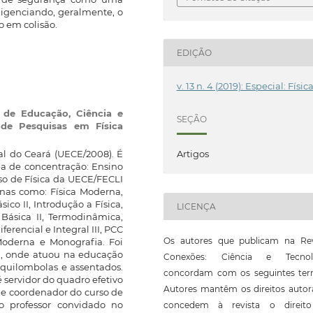
gligenciando, geralmente, o
o em colisão.
EDIÇÃO
v. 13 n. 4 (2019): Especial: Físic
l de Educação, Ciência e
SEÇÃO
de Pesquisas em Física
Artigos
al do Ceará (UECE/2008). É
a de concentração: Ensino
rso de Física da UECE/FECLI
inas como: Física Moderna,
co II, Introdução a Física,
LICENÇA
 Básica II, Termodinâmica,
iferencial e Integral III, PCC
Os autores que publicam na Rev
oderna e Monografia. Foi
MB, onde atuou na educação
Conexões: Ciência e Tecnol
quilombolas e assentados.
concordam com os seguintes ter
 servidor do quadro efetivo
Autores mantêm os direitos autor
 e coordenador do curso de
o professor convidado no
concedem à revista o direit