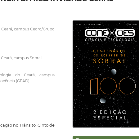
do Ceará, campus Cedro/Grupo
o Ceará, campus Sobral
nologia do Ceará, campus
Docência (GFAD)
cação no Trânsito, Cinto de