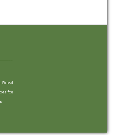
______
 Brasil
oesifce
ve