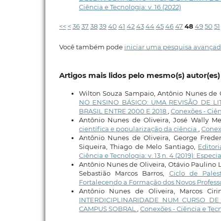
Ciência e Tecnologia: v. 16 (2022)
<<
<
36
37
38
39
40
41
42
43
44
45
46
47
48
49
50
51
Você também pode
iniciar uma pesquisa avançad
Artigos mais lidos pelo mesmo(s) autor(es)
Wilton Souza Sampaio, Antônio Nunes de Ol
NO ENSINO BÁSICO: UMA REVISÃO DE L
BRASIL ENTRE 2000 E 2018
,
Conexões - Ciênc
Antônio Nunes de Oliveira, José Wally 
científica e popularização da ciência
,
Conexõ
Antônio Nunes de Oliveira, George Freder
Siqueira, Thiago de Melo Santiago,
Editor
Ciência e Tecnologia: v. 13 n. 4 (2019): Especia
Antônio Nunes de Oliveira, Otávio Paulino 
Sebastião Marcos Barros,
Ciclo de Pale
Fortalecendo a Formação dos Novos Professo
Antônio Nunes de Oliveira, Marcos Ciri
INTERDICIPLINARIDADE NUM CURSO DE 
CAMPUS SOBRAL
,
Conexões - Ciência e Tecno