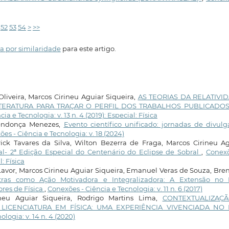
52
53
54
>
>>
a por similaridade
para este artigo.
iveira, Marcos Cirineu Aguiar Siqueira,
AS TEORIAS DA RELATIVI
ITERATURA PARA TRAÇAR O PERFIL DOS TRABALHOS PUBLICADO
ia e Tecnologia: v. 13 n. 4 (2019): Especial: Física
Mendonça Menezes,
Evento científico unificado: jornadas de divul
es - Ciência e Tecnologia: v. 18 (2024)
ick Tavares da Silva, Wilton Bezerra de Fraga, Marcos Cirineu Ag
ial- 2ª Edição Especial do Centenário do Eclipse de Sobral
,
Conexõ
l: Física
Lavor, Marcos Cirineu Aguiar Siqueira, Emanuel Veras de Souza, Br
stras como Ação Motivadora e Integralizadora: A Extensão no 
res de Física
,
Conexões - Ciência e Tecnologia: v. 11 n. 6 (2017)
neu Aguiar Siqueira, Rodrigo Martins Lima,
CONTEXTUALIZAÇ
LICENCIATURA EM FÍSICA: UMA EXPERIÊNCIA VIVENCIADA NO 
logia: v. 14 n. 4 (2020)