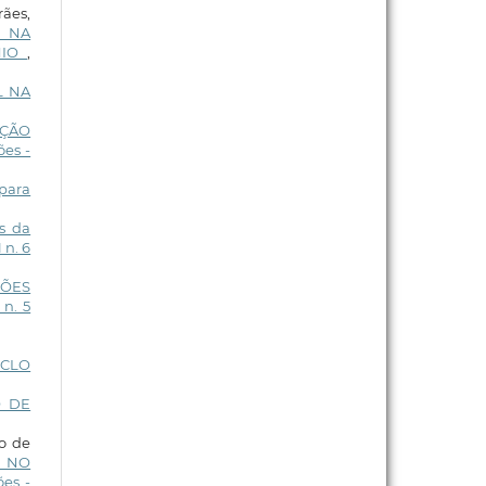
ães,
M NA
NIO
,
L NA
AÇÃO
es -
 para
s da
 n. 6
ÇÕES
 n. 5
ICLO
O DE
ho de
 NO
es -