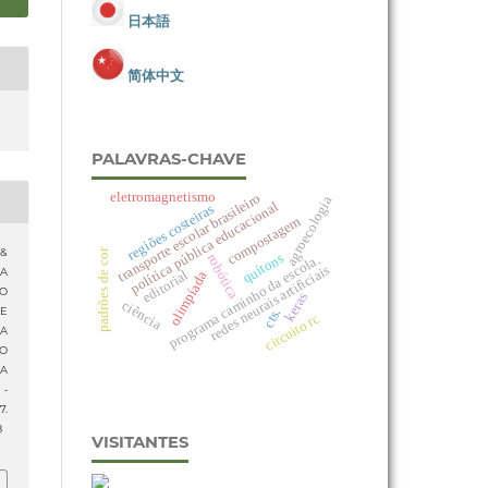
日本語
简体中文
PALAVRAS-CHAVE
eletromagnetismo
transporte escolar brasileiro
agroecologia
política pública educacional
regiões costeiras
compostagem
 &
padrões de cor
quítons
robótica
programa caminho da escola.
redes neurais artificiais
CA
editorial
olimpíada
O
keras
ciência
cts.
E
circuito rc
A
O
DA
 -
7.
8
VISITANTES