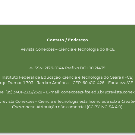
Contato / Endereço
Revista Conexões – Ciência e Tecnologia do IFCE
________________________________________________________________
e-ISSN: 2176-0144 Prefixo DOI: 10.21439
Instituto Federal de Educação, Ciência e Tecnologia do Ceará (IFCE)
rge Dumar, 1.703 – Jardim América – CEP: 60.410-426 – Fortaleza/CE –
ne: (85) 3401-2332/2328 – E-mail: conexoes@ifce.edu.br @revista.conex
 revista Conexões – Ciência e Tecnologia está licenciada sob a
Creati
Commons
e Atribuição não comercial (CC BY-NC-SA 4.0).