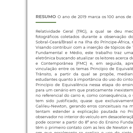
RESUMO
O ano de 2019 marca os 100 anos de 
Relatividade Geral (TRG), a qual se deu me
fotográficos coletados durante a observação do
Sobral-Ceará/Brasil e na Ilha do Príncipe-África,
Visando contribuir com a inserção de tópicos de 
Fundamental e Médio, este trabalho traz uma 
eletrônica buscando atualizar os leitores acerca 
e Contemporânea (FMC) e, em seguida, apr
vinculação entre os temas Princípio de Equival
Trânsito, a partir da qual se propõe, median
estudantes quanto à importância do uso do cinto 
Princípio de Equivalência nessa etapa do ensi
para um cenário em que praticamente inexiste
no referencial do carro e, como consequência, o
tem sido justificado, quase que exclusivamen
Galileu-Newton, gerando erros conceituais na
tentam estender a explicação pautada no Pri
observador no interior do veículo em desaceleraç
pode ocorrer a partir do 8º ano do Ensino Fund
têm o primeiro contato com as leis de Newton e
em que geralmente se explica o uso do cint