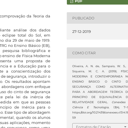
PDF
comprovação da Teoria da
PUBLICADO
diante análise dos dados
27-12-2019
 eclipse total do Sol, em
 no dia 29 de maio de 1919.
TRG no Ensino Básico (EB),
pesquisa bibliográfica e
COMO CITAR
do ensino de Física Moderna
esenta uma proposta de
ência e a Educação para o
Oliveira, A. N. de, Sampaio, W. S.,
te a conscientização dos
Siqueira, M. C. A. (2019). FÍSI
de segurança, introduzir o
MODERNA E CONTEMPORÂNEA N
no. Os resultados apontam
ENSINO BÁSICO: O CINTO D
m abordagens com enfoque
SEGURANÇA COMO ALTERNATIV
 uso do cinto de segurança
PARA A ABORDAGEM TEÓRICA D
te pela lei da inércia de
PRINCÍPIO DE EQUIVALÊNCIA 
 medida em que as pessoas
RELATIVIDADE GERAL.
Conexões
ncípio de Inércia para o
Ciência E Tecnologia
,
13
(4), 7–1
ão. Esse tipo de abordagem
https://doi.org/10.21439/conexoes.v13i4.1
amental, quando os alunos
59
 suas aplicações, momento
Fomatos de Citação
o de segurança como uma