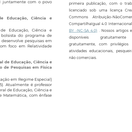
AI juntamente com o povo
primeira publicação, com o trab
licenciado sob uma licença Crea
Commons Atribuição-NãoComerc
 de Educação, Ciência e
CompartilhaIgual 4.0 Internaciona
l de Educação, Ciência e
BY -NC-SA 4.0)
. Nossos artigos e
 bolsista do programa de
disponíveis gratuitament
e desenvolve pesquisas em
gratuitamente, com privilégios 
com foco em Relatividade
atividades educacionais, pesquei
não comerciais.
ral de Educação, Ciência e
o de Pesquisas em Física
itação em Regime Especial)
5). Atualmente é professor
eral de Educação, Ciência e
de Matemática, com ênfase