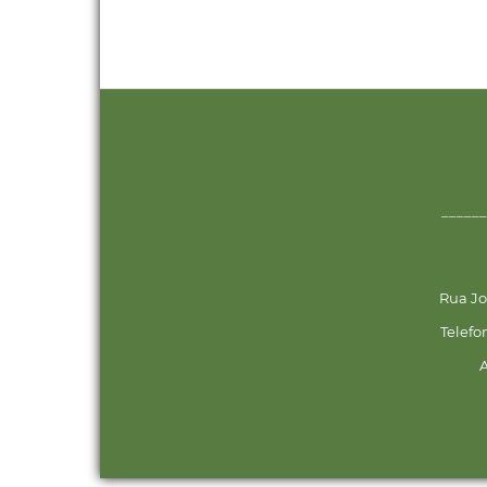
______
Rua Jo
Telefo
A