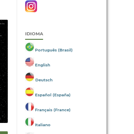
IDIOMA
Português (Brasil)
English
Deutsch
Español (España)
Français (France)
Italiano