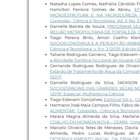
Natasha Lopes Gomes, Nathália Cândido Fi
Hamilton Ferreira Gomes de Abreu,
E
MICROESTRUTURA E NA MICRODUREZA 
Conexões - Ciência e Tecnologia: Vol. 5, No. 3 
Danielle Batista de Souza,
PROGRAMA SEL
REGIÃO METROPOLITANA DE FORTALEZA, 
Tiago Pereira Brito, Amon Coelho Klen
SOCIOECONÔMICA E A PERCEPÇÃO AMBIE
Ciência e Tecnologia: v. 9 n. 3 (2015): Edição
Tatiane Rodrigues Carneiro, Tiago Estevam
a Atividade Turística no Litoral do Iguape-C
Gernanda Rodrigues Rodrigues de Olivei
Estação de Tratamento de Água da Compan
(2017)
Danielle Rodrigues da Silva, JACKS
SOCIOESPACIAIS DAS GRANDES SECAS NO C
(2019): Especial: Mulheres na Ciência
Tiago Estevam Gonçalves,
Editorial Vol 4
,
Co
Hermano José Maia Campos Filho, Fábio de 
ALIMENTAR
,
Conexões - Ciência e Tecnologia
Maiara Magna Almeida da Silva, Marle
COALHO EM MORADA NOVA – CEARÁ
,
Cone
Marcelo Oliveira Teles de Menezes, Dávila
Almeida, Pedro Lucas Rodrigues de 
DESENVOLVIMENTO INICIAL DA ERVA-DE-P