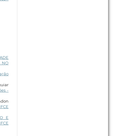
DADE
S NO
gação
uiar
es -
endon
IFCE
ÃO E
IFCE