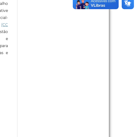
alho
tive
ial-
l
(CC
stão
e e
para
ras e