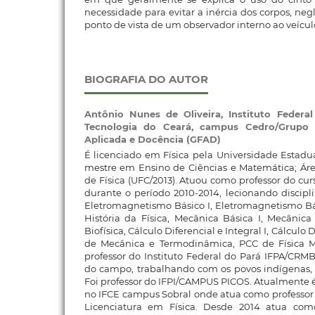
necessidade para evitar a inércia dos corpos, ne
ponto de vista de um observador interno ao veícul
BIOGRAFIA DO AUTOR
Antônio Nunes de Oliveira,
Instituto Federa
Tecnologia do Ceará, campus Cedro/Grupo 
Aplicada e Docência (GFAD)
É licenciado em Física pela Universidade Estadu
mestre em Ensino de Ciências e Matemática; Áre
de Física (UFC/2013). Atuou como professor do cu
durante o período 2010-2014, lecionando discipl
Eletromagnetismo Básico I, Eletromagnetismo Bási
História da Física, Mecânica Básica I, Mecânica
Biofísica, Cálculo Diferencial e Integral I, Cálculo D
de Mecânica e Termodinâmica, PCC de Física M
professor do Instituto Federal do Pará IFPA/CR
do campo, trabalhando com os povos indígenas, 
Foi professor do IFPI/CAMPUS PICOS. Atualmente é
no IFCE campus Sobral onde atua como professor
Licenciatura em Física. Desde 2014 atua com