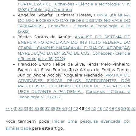
FORTALEZA - CE
,
Conexões - Ciência e Tecnologia: v. 15
(2021): Publicação Contínua
Angélica Schäfer, Lucimara Fiorese,
CONSEQUÊNCIAS
DO USO EXCESSIVO DAS REDES DIGITAIS NO VALE DO
TAQUARI-RS
,
Conexões - Ciência e Tecnologia: v. 16
(2022)
Jéssica Santos de Araújo,
ANÁLISE DO SISTEMA DE
ENERGIA FOTOVOLTAICA DO INSTITUTO FEDERAL DO
CEARÁ – CAMPUS MARACANAÚ E SUA COLABORAÇÃO
NA REDUÇÃO DA EMISSÃO DE CO2
,
Conexões - Ciência
e Tecnologia: v. 16 (2022)
Francisco Bruno Felipe da Silva, Tércia Melo Pinheiro,
Bianca da Silva Franco, José Airton de Freitas Pontes
Júnior, André Accioly Nogueira Machado,
PRÁTICA DE
ATIVIDADES FÍSICAS PELOS PARTICIPANTES DOS
PROJETOS DE EXTENSÃO E CÉLULA DE ESPORTES DA
UECE DURANTE A PANDEMIA
,
Conexões - Ciência e
Tecnologia: v. 16 (2022)
<<
<
31
32
33
34
35
36
37
38
39
40
41
42
43
44
45
46
47
48
49
50
51
52
Você também pode
iniciar uma pesquisa avançada por
similaridade
para este artigo.