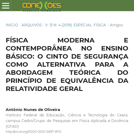
INÍCIO
/
ARQUIVOS
/
V. 13 N. 4 (2019): ESPECIAL: FÍSICA
/
Artigos
FÍSICA MODERNA E
CONTEMPORÂNEA NO ENSINO
BÁSICO: O CINTO DE SEGURANÇA
COMO ALTERNATIVA PARA A
ABORDAGEM TEÓRICA DO
PRINCÍPIO DE EQUIVALÊNCIA DA
RELATIVIDADE GERAL
Antônio Nunes de Oliveira
Instituto Federal de Educação, Ciência e Tecnologia do Ceará,
campus Cedro/Grupo de Pesquisas em Física Aplicada e Docência
(GFAD)
http://orcid.org/0000-0001-5697-8110