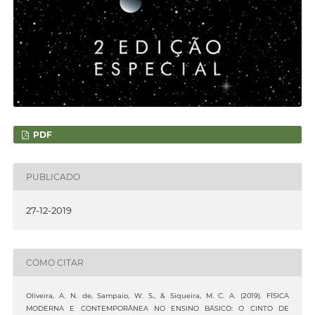
PDF
PUBLICADO
27-12-2019
COMO CITAR
Oliveira, A. N. de, Sampaio, W. S., & Siqueira, M. C. A. (2019). FÍSICA
MODERNA E CONTEMPORÂNEA NO ENSINO BÁSICO: O CINTO DE