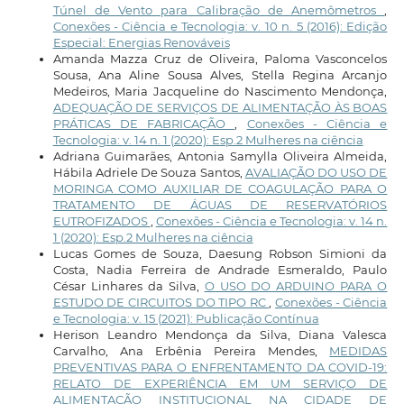
Túnel de Vento para Calibração de Anemômetros
,
Conexões - Ciência e Tecnologia: v. 10 n. 5 (2016): Edição
Especial: Energias Renováveis
Amanda Mazza Cruz de Oliveira, Paloma Vasconcelos
Sousa, Ana Aline Sousa Alves, Stella Regina Arcanjo
Medeiros, Maria Jacqueline do Nascimento Mendonça,
ADEQUAÇÃO DE SERVIÇOS DE ALIMENTAÇÃO ÀS BOAS
PRÁTICAS DE FABRICAÇÃO
,
Conexões - Ciência e
Tecnologia: v. 14 n. 1 (2020): Esp.2 Mulheres na ciência
Adriana Guimarães, Antonia Samylla Oliveira Almeida,
Hábila Adriele De Souza Santos,
AVALIAÇÃO DO USO DE
MORINGA COMO AUXILIAR DE COAGULAÇÃO PARA O
TRATAMENTO DE ÁGUAS DE RESERVATÓRIOS
EUTROFIZADOS
,
Conexões - Ciência e Tecnologia: v. 14 n.
1 (2020): Esp.2 Mulheres na ciência
Lucas Gomes de Souza, Daesung Robson Simioni da
Costa, Nadia Ferreira de Andrade Esmeraldo, Paulo
César Linhares da Silva,
O USO DO ARDUINO PARA O
ESTUDO DE CIRCUITOS DO TIPO RC
,
Conexões - Ciência
e Tecnologia: v. 15 (2021): Publicação Contínua
Herison Leandro Mendonça da Silva, Diana Valesca
Carvalho, Ana Erbênia Pereira Mendes,
MEDIDAS
PREVENTIVAS PARA O ENFRENTAMENTO DA COVID-19:
RELATO DE EXPERIÊNCIA EM UM SERVIÇO DE
ALIMENTAÇÃO INSTITUCIONAL NA CIDADE DE