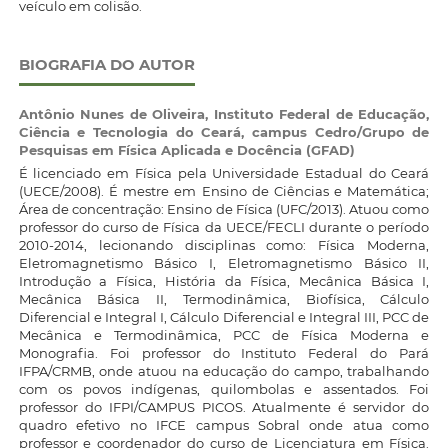
veículo em colisão.
BIOGRAFIA DO AUTOR
Antônio Nunes de Oliveira,
Instituto Federal de Educação,
Ciência e Tecnologia do Ceará, campus Cedro/Grupo de
Pesquisas em Física Aplicada e Docência (GFAD)
É licenciado em Física pela Universidade Estadual do Ceará
(UECE/2008). É mestre em Ensino de Ciências e Matemática;
Área de concentração: Ensino de Física (UFC/2013). Atuou como
professor do curso de Física da UECE/FECLI durante o período
2010-2014, lecionando disciplinas como: Física Moderna,
Eletromagnetismo Básico I, Eletromagnetismo Básico II,
Introdução a Física, História da Física, Mecânica Básica I,
Mecânica Básica II, Termodinâmica, Biofísica, Cálculo
Diferencial e Integral I, Cálculo Diferencial e Integral III, PCC de
Mecânica e Termodinâmica, PCC de Física Moderna e
Monografia. Foi professor do Instituto Federal do Pará
IFPA/CRMB, onde atuou na educação do campo, trabalhando
com os povos indígenas, quilombolas e assentados. Foi
professor do IFPI/CAMPUS PICOS. Atualmente é servidor do
quadro efetivo no IFCE campus Sobral onde atua como
professor e coordenador do curso de Licenciatura em Física.