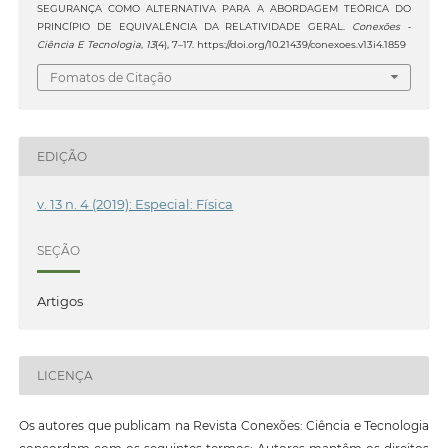
SEGURANÇA COMO ALTERNATIVA PARA A ABORDAGEM TEÓRICA DO
PRINCÍPIO DE EQUIVALÊNCIA DA RELATIVIDADE GERAL.
Conexões -
Ciência E Tecnologia
,
13
(4), 7–17. https://doi.org/10.21439/conexoes.v13i4.1859
Fomatos de Citação
EDIÇÃO
v. 13 n. 4 (2019): Especial: Física
SEÇÃO
Artigos
LICENÇA
Os autores que publicam na Revista Conexões: Ciência e Tecnologia