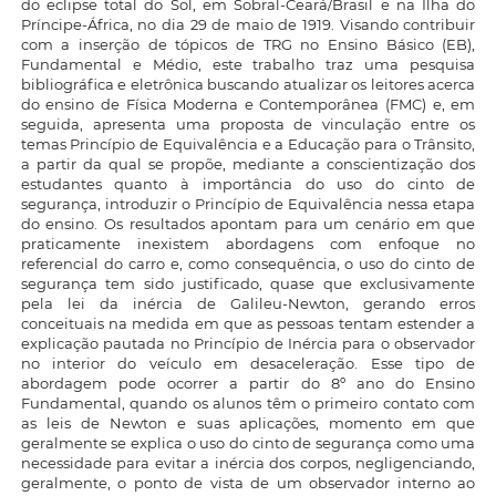
do eclipse total do Sol, em Sobral-Ceará/Brasil e na Ilha do
Príncipe-África, no dia 29 de maio de 1919. Visando contribuir
com a inserção de tópicos de TRG no Ensino Básico (EB),
Fundamental e Médio, este trabalho traz uma pesquisa
bibliográfica e eletrônica buscando atualizar os leitores acerca
do ensino de Física Moderna e Contemporânea (FMC) e, em
seguida, apresenta uma proposta de vinculação entre os
temas Princípio de Equivalência e a Educação para o Trânsito,
a partir da qual se propõe, mediante a conscientização dos
estudantes quanto à importância do uso do cinto de
segurança, introduzir o Princípio de Equivalência nessa etapa
do ensino. Os resultados apontam para um cenário em que
praticamente inexistem abordagens com enfoque no
referencial do carro e, como consequência, o uso do cinto de
segurança tem sido justificado, quase que exclusivamente
pela lei da inércia de Galileu-Newton, gerando erros
conceituais na medida em que as pessoas tentam estender a
explicação pautada no Princípio de Inércia para o observador
no interior do veículo em desaceleração. Esse tipo de
abordagem pode ocorrer a partir do 8º ano do Ensino
Fundamental, quando os alunos têm o primeiro contato com
as leis de Newton e suas aplicações, momento em que
geralmente se explica o uso do cinto de segurança como uma
necessidade para evitar a inércia dos corpos, negligenciando,
geralmente, o ponto de vista de um observador interno ao