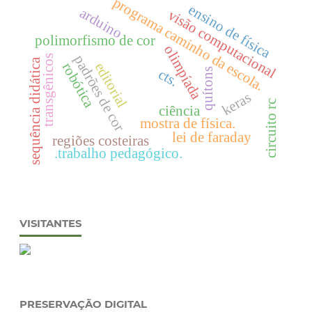
programa caminho da escola.
ensino de física
arduino
visão computacional
polimorfismo de cor
olimpíada
padrões de cor
transgênicos
sequência didática
editorial
robótica
cts.
quítons
keras
circuito rc
ciência
mostra de física.
lei de faraday
regiões costeiras
.trabalho pedagógico.
VISITANTES
PRESERVAÇÃO DIGITAL