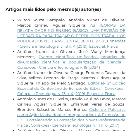
Artigos mais lidos pelo mesmo(s) autor(es)
Wilton Souza Sampaio, Antônio Nunes de Oliveira,
Marcos Cirineu Aguiar Siqueira,
AS TEORIAS DA
RELATIVIDADE NO ENSINO BÁSICO: UMA REVISÃO DE
LITERATURA PARA TRAÇAR O PERFIL DOS TRABALHOS
PUBLICADOS NO BRASIL ENTRE 2000 E 2018
,
Conexões
- Ciência e Tecnologia: v. 13 n. 4 (2019): Especial: Física
Antônio Nunes de Oliveira, José Wally Mendonça
Menezes,
Evento científico unificado: jornadas de
divulgação científica e popularização da ciência
,
Conexões - Ciência e Tecnologia: v. 18 (2024)
Antônio Nunes de Oliveira, George Frederick Tavares da
Silva, Wilton Bezerra de Fraga, Marcos Cirineu Aguiar
Siqueira, Thiago de Melo Santiago,
Editorial- 2ª Edição
Especial do Centenário do Eclipse de Sobral
,
Conexões -
Ciência e Tecnologia: v. 13 n. 4 (2019): Especial: Física
Antônio Nunes de Oliveira, Otávio Paulino Lavor, Marcos
Cirineu Aguiar Siqueira, Emanuel Veras de Souza,
Brendon Sebastião Marcos Barros,
Ciclo de Palestras
como Ação Motivadora e Integralizadora: A Extensão no
IFCE Fortalecendo a Formação dos Novos Professores de
Física
,
Conexões - Ciência e Tecnologia: v. 11 n. 6 (2017)
Antônio Nunes de Oliveira, Marcos Cirineu Aguiar