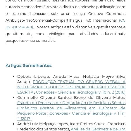
concordam com os seguintes termos: Autores mantêm os direitos
autorais e concedem à revista o direito de primeira publicação, com
o trabalho licenciado sob uma licença Creative Commons
Atribuição-NãoComercial-CompartilhaIgual 4.0 Internacional
(CC
BY -NC-SA 4.0)
. Nossos artigos estão disponíveis gratuitamente e
gratuitamente, com privilégios para atividades educacionais,
pesqueiras e não comerciais.
Artigos Semelhantes
Débora Liberato Arruda Hissa, Nukácia Meyre Silva
Araújo,
PRODUÇÃO TEXTUAL DO GÊNERO WEBAULA
NO FORMATO E-BOOK: DESCRIÇÃO DO PROCESSO DE
ESCRITA
,
Conexões - Ciência e Tecnologia: v. 10 n. 2 (2016)
Gemmelle Oliveira Santos, Breno de Oliveira Matos,
Estudo do Processo de Degradação de Resíduos Sólidos
Orgânicos (Restos de Alimentos) em Lisímetro de
Pequeno Porte
,
Conexões - Ciência e Tecnologia: v. 11 n.
4 (2017)
André Luiz Melgaço Lopes, Ícaro Freires Sousa, Francisco
Frederico dos Santos Matos,
Análise da Geometria de um