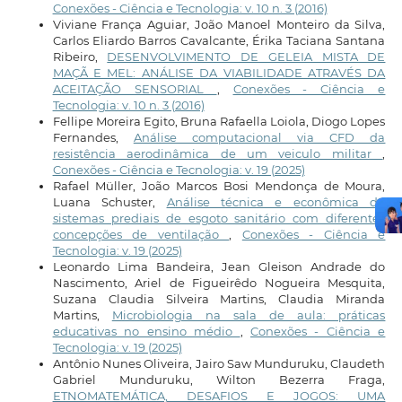
Conexões - Ciência e Tecnologia: v. 10 n. 3 (2016)
Viviane França Aguiar, João Manoel Monteiro da Silva,
Carlos Eliardo Barros Cavalcante, Érika Taciana Santana
Ribeiro,
DESENVOLVIMENTO DE GELEIA MISTA DE
MAÇÃ E MEL: ANÁLISE DA VIABILIDADE ATRAVÉS DA
ACEITAÇÃO SENSORIAL
,
Conexões - Ciência e
Tecnologia: v. 10 n. 3 (2016)
Fellipe Moreira Egito, Bruna Rafaella Loiola, Diogo Lopes
Fernandes,
Análise computacional via CFD da
resistência aerodinâmica de um veiculo militar
,
Conexões - Ciência e Tecnologia: v. 19 (2025)
Rafael Müller, João Marcos Bosi Mendonça de Moura,
Luana Schuster,
Análise técnica e econômica de
sistemas prediais de esgoto sanitário com diferentes
concepções de ventilação
,
Conexões - Ciência e
Tecnologia: v. 19 (2025)
Leonardo Lima Bandeira, Jean Gleison Andrade do
Nascimento, Ariel de Figueirêdo Nogueira Mesquita,
Suzana Claudia Silveira Martins, Claudia Miranda
Martins,
Microbiologia na sala de aula: práticas
educativas no ensino médio
,
Conexões - Ciência e
Tecnologia: v. 19 (2025)
Antônio Nunes Oliveira, Jairo Saw Munduruku, Claudeth
Gabriel Munduruku, Wilton Bezerra Fraga,
ETNOMATEMÁTICA, DESAFIOS E JOGOS: UMA