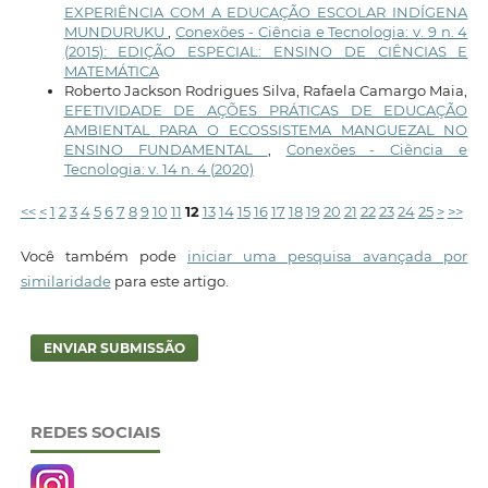
EXPERIÊNCIA COM A EDUCAÇÃO ESCOLAR INDÍGENA
MUNDURUKU
,
Conexões - Ciência e Tecnologia: v. 9 n. 4
(2015): EDIÇÃO ESPECIAL: ENSINO DE CIÊNCIAS E
MATEMÁTICA
Roberto Jackson Rodrigues Silva, Rafaela Camargo Maia,
EFETIVIDADE DE AÇÕES PRÁTICAS DE EDUCAÇÃO
AMBIENTAL PARA O ECOSSISTEMA MANGUEZAL NO
ENSINO FUNDAMENTAL
,
Conexões - Ciência e
Tecnologia: v. 14 n. 4 (2020)
<<
<
1
2
3
4
5
6
7
8
9
10
11
12
13
14
15
16
17
18
19
20
21
22
23
24
25
>
>>
Você também pode
iniciar uma pesquisa avançada por
similaridade
para este artigo.
ENVIAR SUBMISSÃO
REDES SOCIAIS