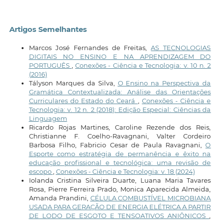
Artigos Semelhantes
Marcos José Fernandes de Freitas,
AS TECNOLOGIAS
DIGITAIS NO ENSINO E NA APRENDIZAGEM DO
PORTUGUÊS
,
Conexões - Ciência e Tecnologia: v. 10 n. 2
(2016)
Tályson Marques da Silva,
O Ensino na Perspectiva da
Gramática Contextualizada: Análise das Orientações
Curriculares do Estado do Ceará
,
Conexões - Ciência e
Tecnologia: v. 12 n. 2 (2018): Edição Especial: Ciências da
Linguagem
Ricardo Rojas Martines, Caroline Rezende dos Reis,
Christianne F. Coelho-Ravagnani, Valter Cordeiro
Barbosa Filho, Fabricio Cesar de Paula Ravagnani,
O
Esporte como estratégia de permanência e êxito na
educação profissional e tecnológica: uma revisão de
escopo
,
Conexões - Ciência e Tecnologia: v. 18 (2024)
Iolanda Cristina Silveira Duarte, Luana Maria Tavares
Rosa, Pierre Ferreira Prado, Monica Aparecida Almeida,
Amanda Prandini,
CÉLULA COMBUSTÍVEL MICROBIANA
USADA PARA GERAÇÃO DE ENERGIA ELÉTRICA A PARTIR
DE LODO DE ESGOTO E TENSOATIVOS ANIÔNICOS
,