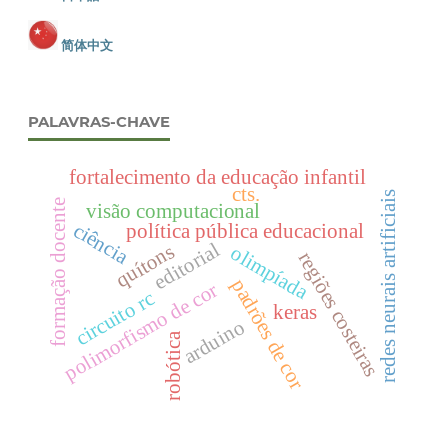
简体中文
PALAVRAS-CHAVE
fortalecimento da educação infantil
cts.
redes neurais artificiais
formação docente
visão computacional
ciência
política pública educacional
editorial
quítons
olimpíada
regiões costeiras
padrões de cor
polimorfismo de cor
circuito rc
keras
arduino
robótica