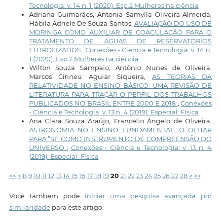
Tecnologia: v. 14 n. 1 (2020): Esp.2 Mulheres na ciência
Adriana Guimarães, Antonia Samylla Oliveira Almeida,
Hábila Adriele De Souza Santos,
AVALIAÇÃO DO USO DE
MORINGA COMO AUXILIAR DE COAGULAÇÃO PARA O
TRATAMENTO DE ÁGUAS DE RESERVATÓRIOS
EUTROFIZADOS
,
Conexões - Ciência e Tecnologia: v. 14 n.
1 (2020): Esp.2 Mulheres na ciência
Wilton Souza Sampaio, Antônio Nunes de Oliveira,
Marcos Cirineu Aguiar Siqueira,
AS TEORIAS DA
RELATIVIDADE NO ENSINO BÁSICO: UMA REVISÃO DE
LITERATURA PARA TRAÇAR O PERFIL DOS TRABALHOS
PUBLICADOS NO BRASIL ENTRE 2000 E 2018
,
Conexões
- Ciência e Tecnologia: v. 13 n. 4 (2019): Especial: Física
Ana Clara Souza Araújo, Francélio Ângelo de Oliveira,
ASTRONOMIA NO ENSINO FUNDAMENTAL: O OLHAR
PARA “SI” COMO INSTRUMENTO DE COMPREENSÃO DO
UNIVERSO
,
Conexões - Ciência e Tecnologia: v. 13 n. 4
(2019): Especial: Física
<<
<
8
9
10
11
12
13
14
15
16
17
18
19
20
21
22
23
24
25
26
27
28
>
>>
Você também pode
iniciar uma pesquisa avançada por
similaridade
para este artigo.