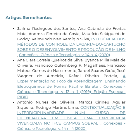
Artigos Semelhantes
Jailma Rodrigues dos Santos, Ana Gabriela de Freitas
Maia, Andreza Ferreira da Costa, Maurício Sekiguchi de
Godoy, Raimundo Ivan Remígio Silva,
INFLUÊNCIA DOS
MÉTODOS DE CONTROLE DA LAGARTA-DO-CARTUCHO
SOBRE O DESENVOLVIMENTO E PRODUÇÃO DE MILHO
,
Conexões - Ciência e Tecnologia: v. 14 n. 4 (2020)
Ana Clara Correia Queiroz da Silva, Byanca Milla Maia de
Oliveira, Francisco Gutemberg R. Magalhães, Francisco
Mateus Gomes do Nascimento, Jardel Soares Girão, José
Wagner de Almeida, Rafael Ribeiro Portela,
A
Experimentação no Foco da Aprendizagem: Ensinando
Eletroquímica de Forma Fácil e Barata
,
Conexões -
Ciência e Tecnologia: v. 13 n. 1 (2019): Edição Especial:
PIBID
Antônio Nunes de Oliveira, Marcos Cirineu Aguiar
Siqueira, Rodrigo Martins Lima,
CONTEXTUALIZAÇÃO E
INTERDICIPLINARIDADE NUM CURSO DE
LICENCIATURA EM FÍSICA: UMA EXPERIÊNCIA
VIVENCIADA NO IFCE CAMPUS SOBRAL
,
Conexões -
Ciência e Tecnologia: v. 14 n. 4 (2020)