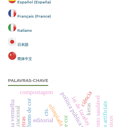
Español (España)
Français (France)
Italiano
日本語
简体中文
PALAVRAS-CHAVE
compostagem
ciência
política pública educacional
crescimento saudável
lei de faraday
polimorfismo de cor
Água vermelha
olimpíada
keras
cts.
editorial