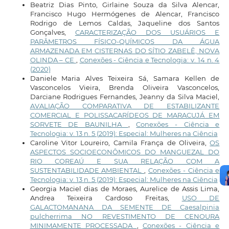
Beatriz Dias Pinto, Girlaine Souza da Silva Alencar,
Francisco Hugo Hermógenes de Alencar, Francisco
Rodrigo de Lemos Caldas, Jaqueline dos Santos
Gonçalves,
CARACTERIZAÇÃO DOS USUÁRIOS E
PARÂMETROS FÍSICO-QUÍMICOS DA ÁGUA
ARMAZENADA EM CISTERNAS DO SÍTIO ZABELÊ, NOVA
OLINDA – CE
,
Conexões - Ciência e Tecnologia: v. 14 n. 4
(2020)
Daniele Maria Alves Teixeira Sá, Samara Kellen de
Vasconcelos Vieira, Brenda Oliveira Vasconcelos,
Darciane Rodrigues Fernandes, Jeanny da Silva Maciel,
AVALIAÇÃO COMPARATIVA DE ESTABILIZANTE
COMERCIAL E POLISSACARÍDEOS DE MARACUJÁ EM
SORVETE DE BAUNILHA
,
Conexões - Ciência e
Tecnologia: v. 13 n. 5 (2019): Especial: Mulheres na Ciência
Caroline Vitor Loureiro, Camila França de Oliveira,
OS
ASPECTOS SOCIOECONÔMICOS DO MANGUEZAL DO
RIO COREAÚ E SUA RELAÇÃO COM A
SUSTENTABILIDADE AMBIENTAL
,
Conexões - Ciência e
Tecnologia: v. 13 n. 5 (2019): Especial: Mulheres na Ciência
Georgia Maciel dias de Moraes, Aurelice de Assis Lima,
Andrea Teixeira Cardoso Freitas,
USO DE
GALACTOMANANA DA SEMENTE DE Caesalpinia
pulcherrima NO REVESTIMENTO DE CENOURA
MINIMAMENTE PROCESSADA
,
Conexões - Ciência e