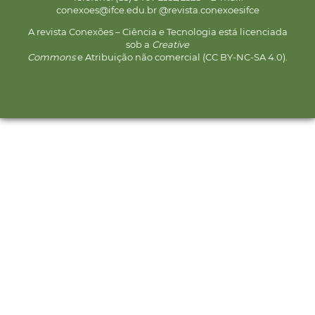
conexoes@ifce.edu.br @revista.conexoesifce
A revista Conexões – Ciência e Tecnologia está licenciada
sob a
Creative
Commons
e Atribuição não comercial (CC BY-NC-SA 4.0).