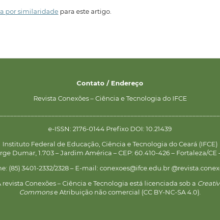
a por similaridade
para este artigo.
Contato / Endereço
Revista Conexões – Ciência e Tecnologia do IFCE
________________________________________________________________
e-ISSN: 2176-0144 Prefixo DOI: 10.21439
Instituto Federal de Educação, Ciência e Tecnologia do Ceará (IFCE)
rge Dumar, 1.703 – Jardim América – CEP: 60.410-426 – Fortaleza/CE –
ne: (85) 3401-2332/2328 – E-mail: conexoes@ifce.edu.br @revista.conex
 revista Conexões – Ciência e Tecnologia está licenciada sob a
Creati
Commons
e Atribuição não comercial (CC BY-NC-SA 4.0).