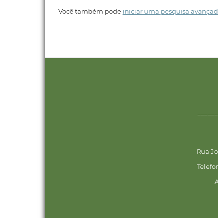
Você também pode
iniciar uma pesquisa avançad
______
Rua Jo
Telefo
A