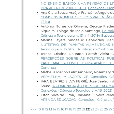
NO ENSINO BÁSICO: UMA REVISÃO DE L
BRASIL ENTRE 2000 E 2018
,
Conexões - Ciênc
Ana Clara Souza Araújo, Francélio Ângelo de
COMO INSTRUMENTO DE COMPREENSÃO 
Física
Antônio Nunes de Oliveira, George Freder
Siqueira, Thiago de Melo Santiago,
Editor
Ciência e Tecnologia: v. 13 n. 4 (2019): Especia
Marina Layara Sindeaux Benevides, Mar
NUTRITIVO DE PLANTAS ALIMENTÍCIA
Tecnologia: v. 15 (2021): Publicação Contínua
Tereza Cristina Dourado Carrah Vieira C
PERCEPÇÕES SOBRE AS POLÍTICAS PÚ
PANDEMIA DA COVID-19: UMA ANÁLISE B
Contínua
Matheus Marlon Felix Pinheiro, Rosemary d
VERMELHA – MILAGRES - CE
,
Conexões - Ciê
IARA BEATRIZ SILVA FERRÉ, José Jaelson de
Sousa,
A COMUNICAÇÃO QUÍMICA EM UMA 
Conexões - Ciência e Tecnologia: v. 16 (2022)
Elton Silva de Lima, Thayana Oliveira Pere
ÁREA DA EDUCAÇÃO
,
Conexões - Ciência e T
<<
<
10
11
12
13
14
15
16
17
18
19
20
21
22
23
24
25
26
27