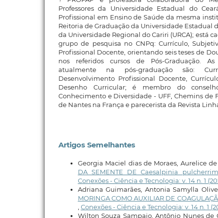
Professores da Universidade Estadual do Ce
Profissional em Ensino de Saúde da mesma institu
Reitoria de Graduação da Universidade Estadual d
da Universidade Regional do Cariri (URCA); está 
grupo de pesquisa no CNPq: Currículo, Subjet
Profissional Docente, orientando seis teses de Do
nos referidos cursos de Pós-Graduação. As 
atualmente na pós-graduação são: Currí
Desenvolvimento Profissional Docente, Currícul
Desenho Curricular; é membro do conselho 
Conhecimento e Diversidade - UFF, Chemins de 
de Nantes na França e parecerista da Revista Linh
Artigos Semelhantes
Georgia Maciel dias de Moraes, Aurelice de 
DA SEMENTE DE Caesalpinia pulche
Conexões - Ciência e Tecnologia: v. 14 n. 1 (2
Adriana Guimarães, Antonia Samylla Olive
MORINGA COMO AUXILIAR DE COAGULAÇÃ
,
Conexões - Ciência e Tecnologia: v. 14 n. 1 (
Wilton Souza Sampaio, Antônio Nunes de Ol