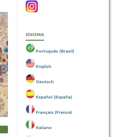
IDIOMA
Português (Brasil)
English
Deutsch
Español (España)
Français (France)
Italiano