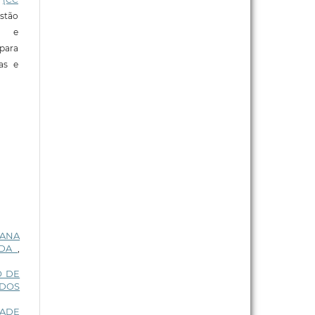
stão
e e
para
ras e
NANA
ADA
,
O DE
ADOS
DADE