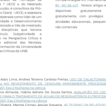
ará ? UECE e do Mestrado
BY -NC-SA 4.0)
. Nossos artigos e
ição; é consultora da Pró-
disponíveis gratuitament
o Ceará - UECE; e assessora
gratuitamente, com privilégios 
cadastrada como líder de um
ividade e Desenvolvimento
atividades educacionais, pesquei
utorado e três de mestrado,
não comerciais.
disciplinas que leciona
culo, Subjetividade e
o na Perspectiva Crítica e
editorial das Revistas:
Formación da Universidade
as Críticas da UNB.
Assis Lima, Andrea Teixeira Cardoso Freitas,
USO DE GALACTOMA
rrima NO REVESTIMENTO DE CENOURA MINIMAMENTE PROCESS
020): Esp.2 Mulheres na ciência
ira Almeida, Hábila Adriele De Souza Santos,
AVALIAÇÃO DO US
O PARA O TRATAMENTO DE ÁGUAS DE RESERVATÓRIOS EUTROFIZ
2020): Esp.2 Mulheres na ciência
iveira, Marcos Cirineu Aguiar Siqueira,
AS TEORIAS DA RELATIVI