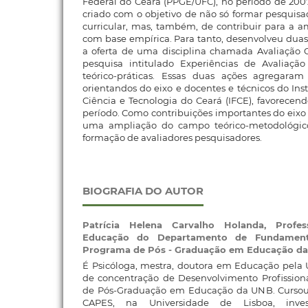
Federal do Ceará (PPGE/UFC), no período de 2007 
criado com o objetivo de não só formar pesquisa
curricular, mas, também, de contribuir para a a
com base empírica. Para tanto, desenvolveu duas
a oferta de uma disciplina chamada Avaliação C
pesquisa intitulado Experiências de Avaliação 
teórico-práticas. Essas duas ações agregaram p
orientandos do eixo e docentes e técnicos do Ins
Ciência e Tecnologia do Ceará (IFCE), favorecend
período. Como contribuições importantes do eixo 
uma ampliação do campo teórico-metodológic
formação de avaliadores pesquisadores.
BIOGRAFIA DO AUTOR
Patrícia Helena Carvalho Holanda,
Profe
Educação do Departamento de Fundamen
Programa de Pós - Graduação em Educação d
É Psicóloga, mestra, doutora em Educação pela 
de concentração de Desenvolvimento Profissio
de Pós-Graduação em Educação da UNB. Cursou o 
CAPES, na Universidade de Lisboa, invest