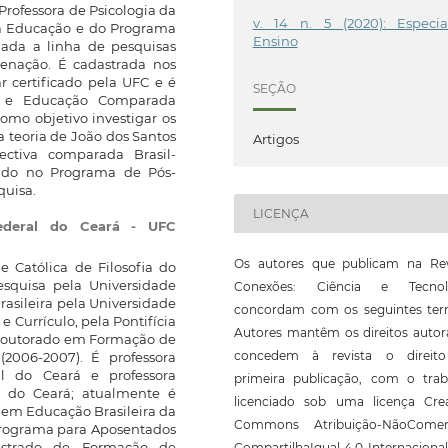
Professora de Psicologia da
v. 14 n. 5 (2020): Especia
 Educação e do Programa
Ensino
ada a linha de pesquisas
enação. É cadastrada nos
r certificado pela UFC e é
SEÇÃO
ia e Educação Comparada
omo objetivo investigar os
da teoria de João dos Santos
Artigos
ctiva comparada Brasil-
rado no Programa de Pós-
quisa.
LICENÇA
Federal do Ceará - UFC
Os autores que publicam na Rev
 Católica de Filosofia do
esquisa pela Universidade
Conexões: Ciência e Tecnol
asileira pela Universidade
concordam com os seguintes ter
 Currículo, pela Pontifícia
Autores mantêm os direitos autor
s-Doutorado em Formação de
concedem à revista o direit
(2006-2007). É professora
l do Ceará e professora
primeira publicação, com o trab
l do Ceará; atualmente é
licenciado sob uma licença Crea
 em Educação Brasileira da
Commons Atribuição-NãoComerc
 Programa para Aposentados
estrado de Formação de
CompartilhaIgual 4.0 Internaciona