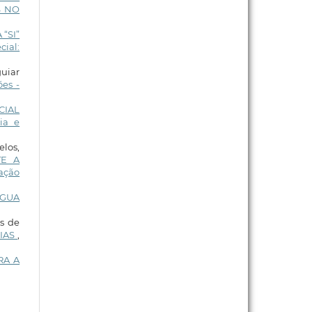
S NO
“SI”
cial:
uiar
es -
CIAL
ia e
los,
TE A
cação
ÁGUA
es de
CIAS
,
RA A