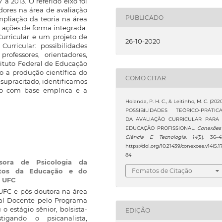
a 2013. O referido eixo foi
dores na área de avaliação
PUBLICADO
mpliação da teoria na área
 ações de forma integrada:
urricular e um projeto de
26-10-2020
Curricular: possibilidades
rofessores, orientadores,
tituto Federal de Educação
o a produção científica do
COMO CITAR
supracitado, identificamos
o com base empírica e a
Holanda, P. H. C., & Leitinho, M. C. (2020
POSSIBILIDADES TEÓRICO-PRÁTIC
DA AVALIAÇÃO CURRICULAR PARA
EDUCAÇÃO PROFISSIONAL.
Conexões
Ciência E Tecnologia
,
14
(5), 36–4
https://doi.org/10.21439/conexoes.v14i5.1
84
ssora de Psicologia da
tos da Educação e do
Fomatos de Citação
a UFC
UFC e pós-doutora na área
nal Docente pelo Programa
estágio sênior, bolsista-
EDIÇÃO
igando o psicanalista,