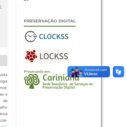
l:
PRESERVAÇÃO DIGITAL
ista
ogia
mos:
ais e
o de
alho
tive
ial-
l
(CC