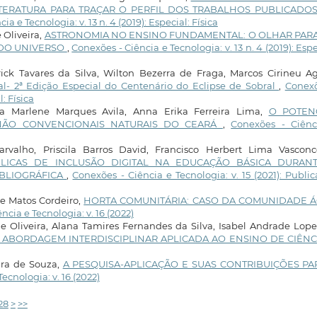
ITERATURA PARA TRAÇAR O PERFIL DOS TRABALHOS PUBLICADO
ia e Tecnologia: v. 13 n. 4 (2019): Especial: Física
 Oliveira,
ASTRONOMIA NO ENSINO FUNDAMENTAL: O OLHAR PARA 
DO UNIVERSO
,
Conexões - Ciência e Tecnologia: v. 13 n. 4 (2019): Espe
ick Tavares da Silva, Wilton Bezerra de Fraga, Marcos Cirineu Ag
ial- 2ª Edição Especial do Centenário do Eclipse de Sobral
,
Conexõ
l: Física
ia Marlene Marques Avila, Anna Erika Ferreira Lima,
O POTEN
S NÃO CONVENCIONAIS NATURAIS DO CEARÁ
,
Conexões - Ciênc
arvalho, Priscila Barros David, Francisco Herbert Lima Vasconce
BLICAS DE INCLUSÃO DIGITAL NA EDUCAÇÃO BÁSICA DURAN
IBLIOGRÁFICA
,
Conexões - Ciência e Tecnologia: v. 15 (2021): Publi
e Matos Cordeiro,
HORTA COMUNITÁRIA: CASO DA COMUNIDADE 
ncia e Tecnologia: v. 16 (2022)
 Oliveira, Alana Tamires Fernandes da Silva, Isabel Andrade Lop
ABORDAGEM INTERDISCIPLINAR APLICADA AO ENSINO DE CIÊN
ira de Souza,
A PESQUISA-APLICAÇÃO E SUAS CONTRIBUIÇÕES PA
ecnologia: v. 16 (2022)
28
>
>>