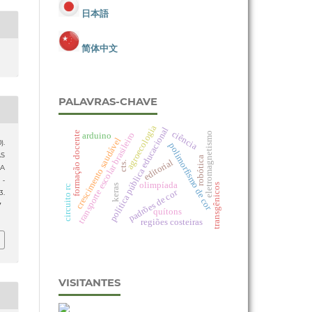
日本語
简体中文
PALAVRAS-CHAVE
agroecologia
política pública educacional
ciência
formação docente
transporte escolar brasileiro
eletromagnetismo
arduino
crescimento saudável
).
polimorfismo de cor
AS
robótica
editorial
cts.
 A
 -
olimpíada
transgênicos
keras
circuito rc
padrões de cor
3.
7
quítons
regiões costeiras
VISITANTES