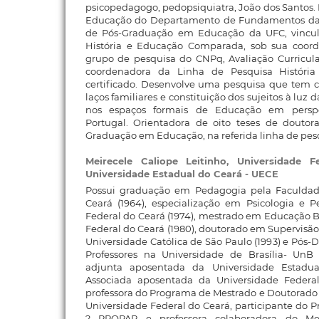
psicopedagogo, pedopsiquiatra, João dos Santos. 
Educação do Departamento de Fundamentos da
de Pós-Graduação em Educação da UFC, vincul
História e Educação Comparada, sob sua coord
grupo de pesquisa do CNPq, Avaliação Curricula
coordenadora da Linha de Pesquisa Histór
certificado. Desenvolve uma pesquisa que tem c
laços familiares e constituição dos sujeitos à luz 
nos espaços formais de Educação em perspe
Portugal. Orientadora de oito teses de douto
Graduação em Educação, na referida linha de pes
Meirecele Caliope Leitinho,
Universidade 
Universidade Estadual do Ceará - UECE
Possui graduação em Pedagogia pela Faculdade
Ceará (1964), especialização em Psicologia e P
Federal do Ceará (1974), mestrado em Educação Br
Federal do Ceará (1980), doutorado em Supervisão e
Universidade Católica de São Paulo (1993) e Pó
Professores na Universidade de Brasília- UnB 
adjunta aposentada da Universidade Estadua
Associada aposentada da Universidade Federa
professora do Programa de Mestrado e Doutorado
Universidade Federal do Ceará, participante do
? PROPAP e professora colaboradora do M