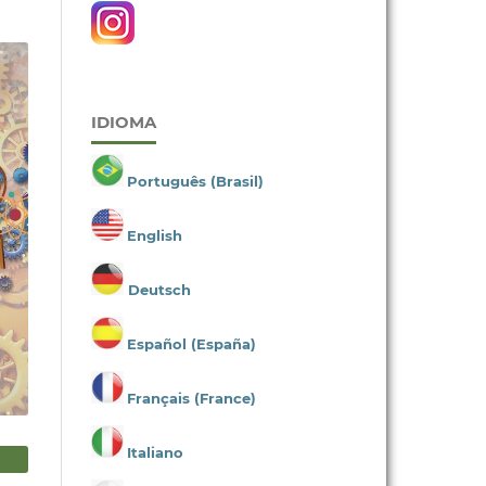
IDIOMA
Português (Brasil)
English
Deutsch
Español (España)
Français (France)
Italiano