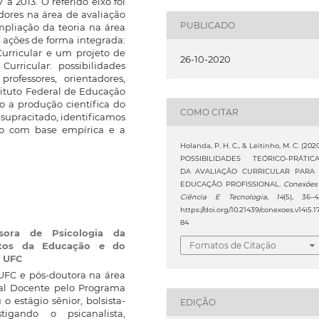
a 2013. O referido eixo foi
dores na área de avaliação
PUBLICADO
mpliação da teoria na área
 ações de forma integrada:
urricular e um projeto de
26-10-2020
Curricular: possibilidades
rofessores, orientadores,
tituto Federal de Educação
o a produção científica do
COMO CITAR
supracitado, identificamos
o com base empírica e a
Holanda, P. H. C., & Leitinho, M. C. (2020
POSSIBILIDADES TEÓRICO-PRÁTIC
DA AVALIAÇÃO CURRICULAR PARA
EDUCAÇÃO PROFISSIONAL.
Conexões
Ciência E Tecnologia
,
14
(5), 36–4
https://doi.org/10.21439/conexoes.v14i5.1
84
ssora de Psicologia da
tos da Educação e do
Fomatos de Citação
a UFC
UFC e pós-doutora na área
nal Docente pelo Programa
estágio sênior, bolsista-
EDIÇÃO
igando o psicanalista,