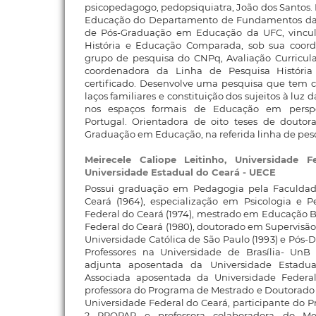
psicopedagogo, pedopsiquiatra, João dos Santos. 
Educação do Departamento de Fundamentos da
de Pós-Graduação em Educação da UFC, vincul
História e Educação Comparada, sob sua coord
grupo de pesquisa do CNPq, Avaliação Curricula
coordenadora da Linha de Pesquisa Histór
certificado. Desenvolve uma pesquisa que tem c
laços familiares e constituição dos sujeitos à luz 
nos espaços formais de Educação em perspe
Portugal. Orientadora de oito teses de douto
Graduação em Educação, na referida linha de pes
Meirecele Caliope Leitinho,
Universidade 
Universidade Estadual do Ceará - UECE
Possui graduação em Pedagogia pela Faculdade
Ceará (1964), especialização em Psicologia e P
Federal do Ceará (1974), mestrado em Educação Br
Federal do Ceará (1980), doutorado em Supervisão e
Universidade Católica de São Paulo (1993) e Pó
Professores na Universidade de Brasília- UnB 
adjunta aposentada da Universidade Estadua
Associada aposentada da Universidade Federa
professora do Programa de Mestrado e Doutorado
Universidade Federal do Ceará, participante do
? PROPAP e professora colaboradora do M