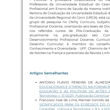
Professores da Universidade Estadual do Ce
Profissional em Ensino de Saúde da mesma institu
Reitoria de Graduação da Universidade Estadual d
da Universidade Regional do Cariri (URCA); está 
grupo de pesquisa no CNPq: Currículo, Subjet
Profissional Docente, orientando seis teses de Do
nos referidos cursos de Pós-Graduação. As 
atualmente na pós-graduação são: Currí
Desenvolvimento Profissional Docente, Currícul
Desenho Curricular; é membro do conselho 
Conhecimento e Diversidade - UFF, Chemins de 
de Nantes na França e parecerista da Revista Linh
Artigos Semelhantes
ANTONIO FLAVIO PEREIRA DE ALMEID
EDUCACIONAIS E O IMPACTO NA FORMAÇÃ
EDUCAÇÃO E AS POLITICAS DE AÇÕES 
Tecnologia: v. 15 (2021): Publicação Contínua
Francisco José de Lima, Manoel Ironildo da
SIGNIFICADOS PARA OS EGRESSOS DO 
Conexões - Ciência e Tecnologia: v. 8 n. 2 (20