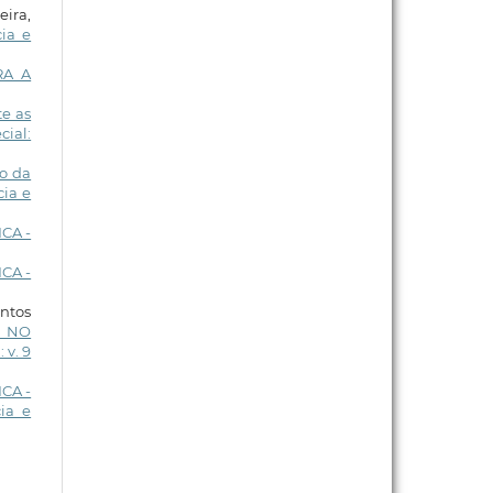
eira,
ia e
RA A
e as
cial:
o da
cia e
CA -
CA -
antos
) NO
 v. 9
CA -
ia e