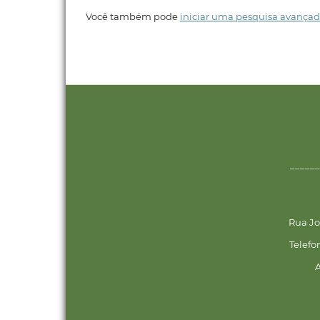
Você também pode
iniciar uma pesquisa avançad
______
Rua Jo
Telefo
A