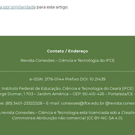
a por similaridade
para este artigo.
Contato / Endereço
Revista Conexões – Ciência e Tecnologia do IFCE
________________________________________________________________
e-ISSN: 2176-0144 Prefixo DOI: 10.21439
Instituto Federal de Educação, Ciência e Tecnologia do Ceará (IFCE)
rge Dumar, 1.703 – Jardim América – CEP: 60.410-426 – Fortaleza/CE –
ne: (85) 3401-2332/2328 – E-mail: conexoes@ifce.edu.br @revista.conex
 revista Conexões – Ciência e Tecnologia está licenciada sob a
Creati
Commons
e Atribuição não comercial (CC BY-NC-SA 4.0).