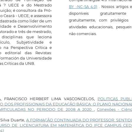
ará ? UECE e do Mestrado
BY -NC-SA 4.0)
. Nossos artigos e
ição; é consultora da Pró-
disponíveis gratuitament
o Ceará - UECE; e assessora
gratuitamente, com privilégios 
cadastrada como líder de um
ividade e Desenvolvimento
atividades educacionais, pesquei
utorado e três de mestrado,
não comerciais.
disciplinas que leciona
culo, Subjetividade e
o na Perspectiva Crítica e
editorial das Revistas:
Formación da Universidade
as Críticas da UNB.
A, FRANCISCO HERBERT LIMA VASCONCELOS,
POLITICAS PUBL
O DOS PROFISSIONAIS DA EDUCAÇÃO BÁSICA: O PLANO NACIONA
ARTICULADAS NO PERIODO DE 2008 A 2020
,
Conexões - Ciênc
 Silva Duarte,
A FORMAÇÃO CONTINUADA DO PROFESSOR: SENTID
CURSO DE LICENCIATURA EM MATEMÁTICA DO IFCE CAMPUS CE
14)