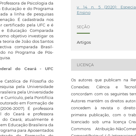
Professora de Psicologia da
v. 14 n. 5 (2020): Especia
 Educação e do Programa
Ensino
ada a linha de pesquisas
enação. É cadastrada nos
r certificado pela UFC e é
SEÇÃO
ia e Educação Comparada
omo objetivo investigar os
da teoria de João dos Santos
Artigos
ctiva comparada Brasil-
rado no Programa de Pós-
quisa.
LICENÇA
Federal do Ceará - UFC
Os autores que publicam na Rev
 Católica de Filosofia do
esquisa pela Universidade
Conexões: Ciência e Tecnol
asileira pela Universidade
concordam com os seguintes ter
 Currículo, pela Pontifícia
Autores mantêm os direitos autor
s-Doutorado em Formação de
concedem à revista o direit
(2006-2007). É professora
l do Ceará e professora
primeira publicação, com o trab
l do Ceará; atualmente é
licenciado sob uma licença Crea
 em Educação Brasileira da
Commons Atribuição-NãoComerc
 Programa para Aposentados
estrado de Formação de
CompartilhaIgual 4.0 Internaciona