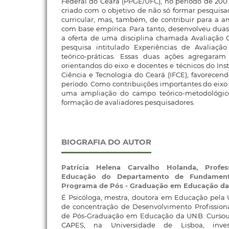
Federal do Ceará (PPGE/UFC), no período de 2007 
criado com o objetivo de não só formar pesquisa
curricular, mas, também, de contribuir para a a
com base empírica. Para tanto, desenvolveu duas
a oferta de uma disciplina chamada Avaliação C
pesquisa intitulado Experiências de Avaliação 
teórico-práticas. Essas duas ações agregaram p
orientandos do eixo e docentes e técnicos do Ins
Ciência e Tecnologia do Ceará (IFCE), favorecend
período. Como contribuições importantes do eixo 
uma ampliação do campo teórico-metodológic
formação de avaliadores pesquisadores.
BIOGRAFIA DO AUTOR
Patrícia Helena Carvalho Holanda,
Profe
Educação do Departamento de Fundamen
Programa de Pós - Graduação em Educação d
É Psicóloga, mestra, doutora em Educação pela 
de concentração de Desenvolvimento Profissio
de Pós-Graduação em Educação da UNB. Cursou o 
CAPES, na Universidade de Lisboa, invest