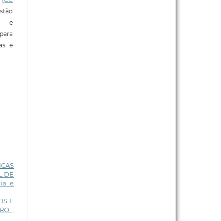
stão
e e
para
ras e
ICAS
L DE
ia e
OS E
DRO
,