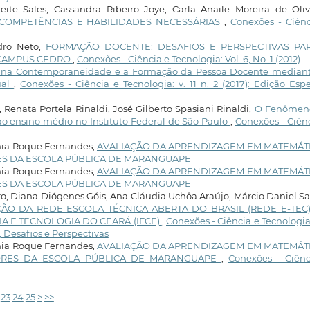
eite Sales, Cassandra Ribeiro Joye, Carla Anaile Moreira de Oliv
 COMPETÊNCIAS E HABILIDADES NECESSÁRIAS
,
Conexões - Ciênc
dro Neto,
FORMAÇÃO DOCENTE: DESAFIOS E PERSPECTIVAS PA
- CAMPUS CEDRO
,
Conexões - Ciência e Tecnologia: Vol. 6, No. 1 (2012)
 na Contemporaneidade e a Formação da Pessoa Docente mediant
ual
,
Conexões - Ciência e Tecnologia: v. 11 n. 2 (2017): Edição Espe
enata Portela Rinaldi, José Gilberto Spasiani Rinaldi,
O Fenômen
ao ensino médio no Instituto Federal de São Paulo
,
Conexões - Ciên
nia Roque Fernandes,
AVALIAÇÃO DA APRENDIZAGEM EM MATEMÁTI
ES DA ESCOLA PÚBLICA DE MARANGUAPE
nia Roque Fernandes,
AVALIAÇÃO DA APRENDIZAGEM EM MATEMÁTI
ES DA ESCOLA PÚBLICA DE MARANGUAPE
o, Diana Diógenes Góis, Ana Cláudia Uchôa Araújo, Márcio Daniel S
ÃO DA REDE ESCOLA TÉCNICA ABERTA DO BRASIL (REDE E-TEC
IA E TECNOLOGIA DO CEARÁ (IFCE)
,
Conexões - Ciência e Tecnologia:
, Desafios e Perspectivas
nia Roque Fernandes,
AVALIAÇÃO DA APRENDIZAGEM EM MATEMÁTI
ORES DA ESCOLA PÚBLICA DE MARANGUAPE
,
Conexões - Ciênc
23
24
25
>
>>