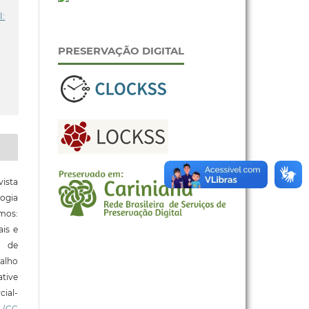
l:
PRESERVAÇÃO DIGITAL
ista
ogia
mos:
ais e
o de
alho
tive
ial-
l
(CC