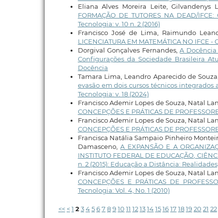
Eliana Alves Moreira Leite, Gilvandenys L
FORMAÇÃO DE TUTORES NA DEAD/IFCE:
Tecnologia: v. 10 n. 2 (2016)
Francisco José de Lima, Raimundo Lean
LICENCIATURA EM MATEMÁTICA NO IFCE 
Dorgival Gonçalves Fernandes,
A Docência
Configurações da Sociedade Brasileira At
Docência
Tamara Lima, Leandro Aparecido de Souza, R
evasão em dois cursos técnicos integrados 
Tecnologia: v. 18 (2024)
Francisco Ademir Lopes de Souza, Natal La
CONCEPÇÕES E PRÁTICAS DE PROFESSOR
Francisco Ademir Lopes de Souza, Natal La
CONCEPÇÕES E PRÁTICAS DE PROFESSOR
Francisca Natália Sampaio Pinheiro Monteir
Damasceno,
A EXPANSÃO E A ORGANIZAÇ
INSTITUTO FEDERAL DE EDUCAÇÃO, CIÊNC
n. 2 (2015): Educação a Distância: Realidades
Francisco Ademir Lopes de Souza, Natal La
CONCEPÇÕES E PRÁTICAS DE PROFESS
Tecnologia: Vol. 4, No. 1 (2010)
<<
<
1
2
3
4
5
6
7
8
9
10
11
12
13
14
15
16
17
18
19
20
21
22