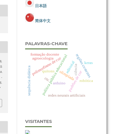
日本語
简体中文
PALAVRAS-CHAVE
formação docente
regiões costeiras
política pública educacional
polimorfismo de cor
agroecologia
).
editorial
keras
ciência
AS
sequência didática
quítons
olimpíada
padrões de cor
 A
 -
cts.
robótica
arduino
3.
7
redes neurais artificiais
VISITANTES