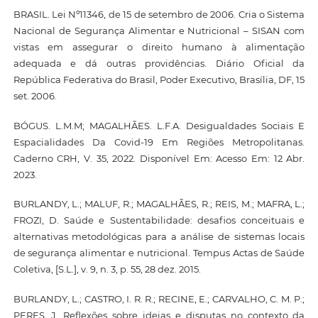
BRASIL. Lei Nº11346, de 15 de setembro de 2006. Cria o Sistema
Nacional de Segurança Alimentar e Nutricional – SISAN com
vistas em assegurar o direito humano à alimentação
adequada e dá outras providências. Diário Oficial da
República Federativa do Brasil, Poder Executivo, Brasília, DF, 15
set. 2006.
BÓGUS. L.M.M; MAGALHÃES. L.F.A. Desigualdades Sociais E
Espacialidades Da Covid-19 Em Regiões Metropolitanas.
Caderno CRH, V. 35, 2022. Disponível Em: Acesso Em: 12 Abr.
2023.
BURLANDY, L.; MALUF, R.; MAGALHÃES, R.; REIS, M.; MAFRA, L.;
FROZI, D. Saúde e Sustentabilidade: desafios conceituais e
alternativas metodológicas para a análise de sistemas locais
de segurança alimentar e nutricional. Tempus Actas de Saúde
Coletiva, [S.L.], v. 9, n. 3, p. 55, 28 dez. 2015.
BURLANDY, L.; CASTRO, I. R. R.; RECINE, E.; CARVALHO, C. M. P.;
PERES, J. Reflexões sobre ideias e disputas no contexto da