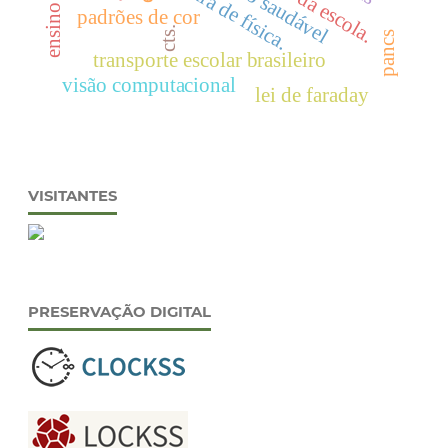
mostra de física.
padrões de cor
cts.
pancs
transporte escolar brasileiro
visão computacional
lei de faraday
VISITANTES
PRESERVAÇÃO DIGITAL