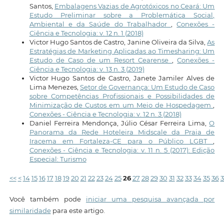
Santos,
Embalagens Vazias de Agrotóxicos no Ceará: Um
Estudo Preliminar sobre a Problemática Social,
Ambiental e da Saúde do Trabalhador
,
Conexões -
Ciência e Tecnologia: v. 12 n. 1 (2018)
Victor Hugo Santos de Castro, Janine Oliveira da Silva,
As
Estratégias de Marketing Aplicadas ao Timesharing: Um
Estudo de Caso de um Resort Cearense
,
Conexões -
Ciência e Tecnologia: v. 13 n. 3 (2019)
Victor Hugo Santos de Castro, Janete Jamiler Alves de
Lima Menezes,
Setor de Governança: Um Estudo de Caso
sobre Competências Profissionais e Possibilidades de
Minimização de Custos em um Meio de Hospedagem
,
Conexões - Ciência e Tecnologia: v. 12 n. 3 (2018)
Daniel Ferreira Mendonça, Júlio César Ferreira Lima,
O
Panorama da Rede Hoteleira Midscale da Praia de
Iracema em Fortaleza-CE para o Público LGBT
,
Conexões - Ciência e Tecnologia: v. 11 n. 5 (2017): Edição
Especial: Turismo
<<
<
14
15
16
17
18
19
20
21
22
23
24
25
26
27
28
29
30
31
32
33
34
35
36
Você também pode
iniciar uma pesquisa avançada por
similaridade
para este artigo.