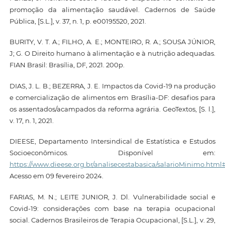
promoção da alimentação saudável. Cadernos de Saúde
Pública, [S.L.], v. 37, n. 1, p. e00195520, 2021.
BURITY, V. T. A.; FILHO, A. E.; MONTEIRO, R. A.; SOUSA JÚNIOR,
J; G. O Direito humano à alimentação e à nutrição adequadas.
FIAN Brasil: Brasília, DF, 2021. 200p.
DIAS, J. L. B.; BEZERRA, J. E. Impactos da Covid-19 na produção
e comercialização de alimentos em Brasília-DF: desafios para
os assentados/acampados da reforma agrária. GeoTextos, [S. l.],
v. 17, n. 1, 2021.
DIEESE, Departamento Intersindical de Estatística e Estudos
Socioeconômicos. Disponível em:
https://www.dieese.org.br/analisecestabasica/salarioMinimo.html
Acesso em 09 fevereiro 2024.
FARIAS, M. N.; LEITE JUNIOR, J. Dl. Vulnerabilidade social e
Covid-19: considerações com base na terapia ocupacional
social. Cadernos Brasileiros de Terapia Ocupacional, [S.L.], v. 29,