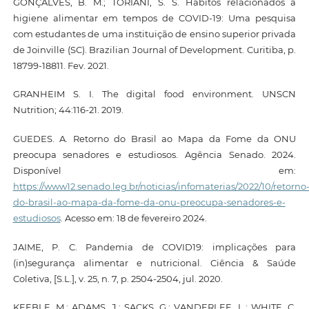
GONÇALVES, B. M.; TORIANI, S. S. Hábitos relacionados à
higiene alimentar em tempos de COVID-19: Uma pesquisa
com estudantes de uma instituição de ensino superior privada
de Joinville (SC). Brazilian Journal of Development. Curitiba, p.
18799-18811. Fev. 2021.
GRANHEIM S. I. The digital food environment. UNSCN
Nutrition; 44:116-21. 2019.
GUEDES. A. Retorno do Brasil ao Mapa da Fome da ONU
preocupa senadores e estudiosos. Agência Senado. 2024.
Disponível em:
https://www12.senado.leg.br/noticias/infomaterias/2022/10/retorno
do-brasil-ao-mapa-da-fome-da-onu-preocupa-senadores-e-
estudiosos
. Acesso em: 18 de fevereiro 2024.
JAIME, P. C. Pandemia de COVID19: implicações para
(in)segurança alimentar e nutricional. Ciência & Saúde
Coletiva, [S.L.], v. 25, n. 7, p. 2504-2504, jul. 2020.
KEEBLE, M.; ADAMS, J.; SACKS, G.; VANDERLEE, L.; WHITE, C.