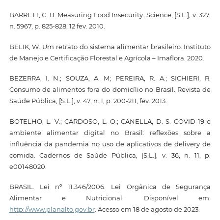
BARRETT, C. B. Measuring Food Insecurity. Science, [S.L.], v. 327,
n. 5967, p. 825-828, 12 fev. 2010.
BELIK, W. Um retrato do sistema alimentar brasileiro. Instituto
de Manejo e Certificação Florestal e Agrícola – Imaflora. 2020.
BEZERRA, I. N.; SOUZA, A. M; PEREIRA, R. A.; SICHIERI, R.
Consumo de alimentos fora do domicílio no Brasil. Revista de
Saúde Pública, [S.L.], v. 47, n. 1, p. 200-211, fev. 2013.
BOTELHO, L. V.; CARDOSO, L. O.; CANELLA, D. S. COVID-19 e
ambiente alimentar digital no Brasil: reflexões sobre a
influência da pandemia no uso de aplicativos de delivery de
comida. Cadernos de Saúde Pública, [S.L.], v. 36, n. 11, p.
e00148020.
BRASIL. Lei nº 11.346/2006. Lei Orgânica de Segurança
Alimentar e Nutricional. Disponível em:
http://www.planalto.gov.br
. Acesso em 18 de agosto de 2023.