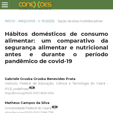
INÍCIO
/
ARQUIVOS
/
V. 19 (2025)
/
Seção da área multidisciplinar
Hábitos domésticos de consumo
alimentar: um comparativo da
segurança alimentar e nutricional
antes e durante o período
pandêmico de covid-19
Gabriele Gruska Gruska Benevides Prata
Instituto Federal de Educação, Ciência e Tecnologia do Ceará -
IFCE,undefined
https://orcid.org/0000-0001-8233-0254
Matheus Campos da Silva
Universidade Federal do Ceará
https://orcid.org/0000-0001-7066-7781