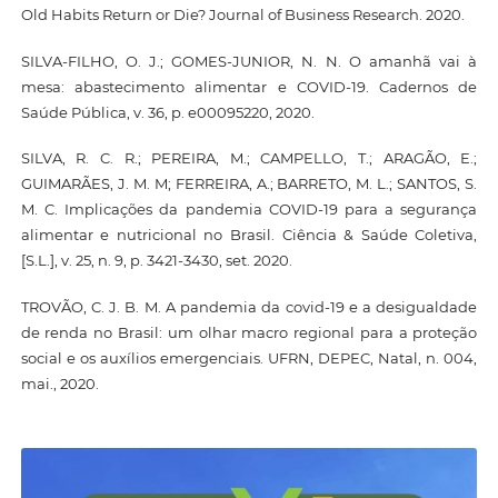
Old Habits Return or Die? Journal of Business Research. 2020.
SILVA-FILHO, O. J.; GOMES-JUNIOR, N. N. O amanhã vai à
mesa: abastecimento alimentar e COVID-19. Cadernos de
Saúde Pública, v. 36, p. e00095220, 2020.
SILVA, R. C. R.; PEREIRA, M.; CAMPELLO, T.; ARAGÃO, E.;
GUIMARÃES, J. M. M; FERREIRA, A.; BARRETO, M. L.; SANTOS, S.
M. C. Implicações da pandemia COVID-19 para a segurança
alimentar e nutricional no Brasil. Ciência & Saúde Coletiva,
[S.L.], v. 25, n. 9, p. 3421-3430, set. 2020.
TROVÃO, C. J. B. M. A pandemia da covid-19 e a desigualdade
de renda no Brasil: um olhar macro regional para a proteção
social e os auxílios emergenciais. UFRN, DEPEC, Natal, n. 004,
mai., 2020.