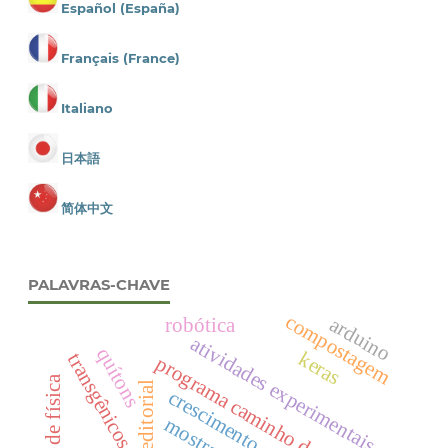
Español (España)
Français (France)
Italiano
日本語
简体中文
PALAVRAS-CHAVE
compostagem
arduino
robótica
atividades experimentais
quítons
keras
transgênicos
programa caminho da escola.
ensino de física
editorial
crescimento saudável