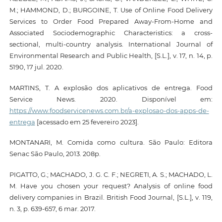
M.; HAMMOND, D.; BURGOINE, T. Use of Online Food Delivery
Services to Order Food Prepared Away-From-Home and
Associated Sociodemographic Characteristics: a cross-
sectional, multi-country analysis. International Journal of
Environmental Research and Public Health, [S.L.], v. 17, n. 14, p.
5190, 17 jul. 2020.
MARTINS, T. A explosão dos aplicativos de entrega. Food
Service News. 2020. Disponível em:
https://www.foodservicenews.com.br/a-explosao-dos-apps-de-
entrega
[acessado em 25 fevereiro 2023].
MONTANARI, M. Comida como cultura. São Paulo: Editora
Senac São Paulo, 2013. 208p.
PIGATTO, G.; MACHADO, J. G. C. F.; NEGRETI, A. S.; MACHADO, L.
M. Have you chosen your request? Analysis of online food
delivery companies in Brazil. British Food Journal, [S.L.], v. 119,
n. 3, p. 639-657, 6 mar. 2017.