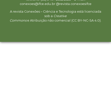
conexoes@ifce.edu.br @revista.conexoesifce
A revista Conexões – Ciência e Tecnologia está licenciada
sob a
Creative
Commons
e Atribuição não comercial (CC BY-NC-SA 4.0).