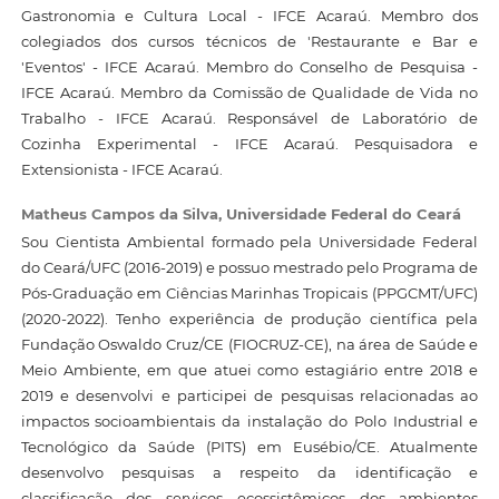
Gastronomia e Cultura Local - IFCE Acaraú. Membro dos
colegiados dos cursos técnicos de 'Restaurante e Bar e
'Eventos' - IFCE Acaraú. Membro do Conselho de Pesquisa -
IFCE Acaraú. Membro da Comissão de Qualidade de Vida no
Trabalho - IFCE Acaraú. Responsável de Laboratório de
Cozinha Experimental - IFCE Acaraú. Pesquisadora e
Extensionista - IFCE Acaraú.
Matheus Campos da Silva,
Universidade Federal do Ceará
Sou Cientista Ambiental formado pela Universidade Federal
do Ceará/UFC (2016-2019) e possuo mestrado pelo Programa de
Pós-Graduação em Ciências Marinhas Tropicais (PPGCMT/UFC)
(2020-2022). Tenho experiência de produção científica pela
Fundação Oswaldo Cruz/CE (FIOCRUZ-CE), na área de Saúde e
Meio Ambiente, em que atuei como estagiário entre 2018 e
2019 e desenvolvi e participei de pesquisas relacionadas ao
impactos socioambientais da instalação do Polo Industrial e
Tecnológico da Saúde (PITS) em Eusébio/CE. Atualmente
desenvolvo pesquisas a respeito da identificação e
classificação dos serviços ecossistêmicos dos ambientes