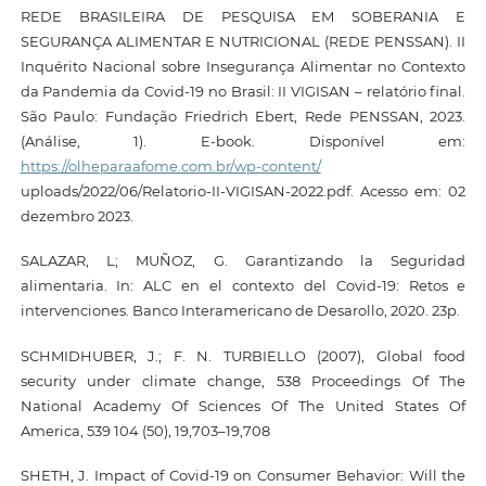
REDE BRASILEIRA DE PESQUISA EM SOBERANIA E
SEGURANÇA ALIMENTAR E NUTRICIONAL (REDE PENSSAN). II
Inquérito Nacional sobre Insegurança Alimentar no Contexto
da Pandemia da Covid-19 no Brasil: II VIGISAN – relatório final.
São Paulo: Fundação Friedrich Ebert, Rede PENSSAN, 2023.
(Análise, 1). E-book. Disponível em:
https://olheparaafome.com.br/wp-content/
uploads/2022/06/Relatorio-II-VIGISAN-2022.pdf. Acesso em: 02
dezembro 2023.
SALAZAR, L; MUÑOZ, G. Garantizando la Seguridad
alimentaria. In: ALC en el contexto del Covid-19: Retos e
intervenciones. Banco Interamericano de Desarollo, 2020. 23p.
SCHMIDHUBER, J.; F. N. TURBIELLO (2007), Global food
security under climate change, 538 Proceedings Of The
National Academy Of Sciences Of The United States Of
America, 539 104 (50), 19,703–19,708
SHETH, J. Impact of Covid-19 on Consumer Behavior: Will the