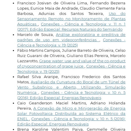
Francisco Josivan de Oliveira Lima, Fernando Bezerra
Lopes, Eunice Maia de Andrade, Claudio Clemente Faria
Barbosa, Adunias dos Santos Teixeira,
Uso do
Sensoriamento Remoto no Monitoramento de Plantas
Aquáticas
,
Conexões - Ciência e Tecnologia: v. 11 n. 1
(2017): Edição Especial: Recursos Naturais do Semiárido
Marcelo de Souza,
Análise exploratória e preditiva de
padrões de uso em videoconferências
,
Conexões -
Ciência e Tecnologia: v. 19 (2025)
Fábio Martins Campos, Juliane Barreto de Oliveira, Celso
Ruiz Guarani de Oliveira, Giuliano Elias Pereira, Marcelo
Lazzarotto,
Grape water: use and value of the co-product
of cryoconcentration of grape juice
,
Conexões - Ciência e
Tecnologia: v. 19 (2025)
Rafael Silva Araripe, Francisco Frederico dos Santos
Matos,
Avaliação da Curvatura do Bocal de um Túnel de
Vento Subsônico e Aberto, Utilizando Simulação
Numérica
,
Conexões - Ciência e Tecnologia: v. 10 n. 5
(2016): Edição Especial: Energias Renováveis
Caio Geanderson Maciel Martins, Adriano Holanda
Pereira,
A Conexão de Micro e Minigeração de Energia
Solar Fotovoltaica Distribuída ao Sistema Elétrico da
ENEL
,
Conexões - Ciência e Tecnologia: v. 10 n. 5 (2016):
Edição Especial: Energias Renováveis
Brena Karoline Valentim Paiva, Gemmelle Oliveira