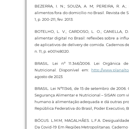
BEZERRA, I. N.; SOUZA, A. M; PEREIRA, R. A.;
alimentos fora do domicílio no Brasil. Revista de Saú
1, p. 200-211, fev. 2013.
BOTELHO, L. V.; CARDOSO, L. O.; CANELLA, D
alimentar digital no Brasil: reflexões sobre a in
de aplicativos de delivery de comida. Cadernos de S
n. 11, p. e00148020.
BRASIL. Lei nº 11.346/2006. Lei Orgânica d
Nutricional. Disponível em:
http://www.planalto
agosto de 2023.
BRASIL. Lei Nº11346, de 15 de setembro de 2006. 
Segurança Alimentar e Nutricional – SISAN com vi
humano à alimentação adequada e dá outras provi
República Federativa do Brasil, Poder Executivo, Bra
BÓGUS. L.M.M; MAGALHÃES. L.F.A. Desigualdades
Da Covid-19 Em Regiões Metropolitanas. Caderno C