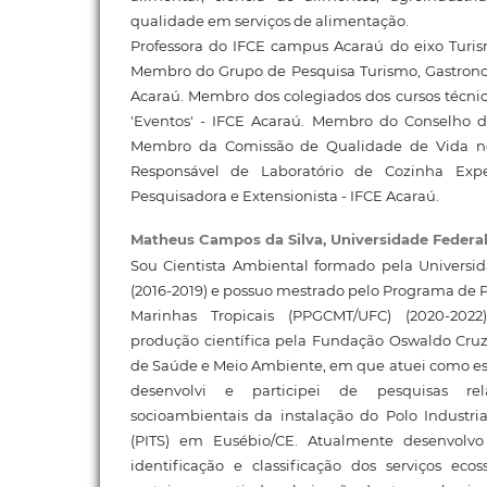
qualidade em serviços de alimentação.
Professora do IFCE campus Acaraú do eixo Turis
Membro do Grupo de Pesquisa Turismo, Gastronom
Acaraú. Membro dos colegiados dos cursos técnic
'Eventos' - IFCE Acaraú. Membro do Conselho d
Membro da Comissão de Qualidade de Vida no
Responsável de Laboratório de Cozinha Expe
Pesquisadora e Extensionista - IFCE Acaraú.
Matheus Campos da Silva,
Universidade Federa
Sou Cientista Ambiental formado pela Universi
(2016-2019) e possuo mestrado pelo Programa de
Marinhas Tropicais (PPGCMT/UFC) (2020-2022
produção científica pela Fundação Oswaldo Cruz
de Saúde e Meio Ambiente, em que atuei como esta
desenvolvi e participei de pesquisas re
socioambientais da instalação do Polo Industri
(PITS) em Eusébio/CE. Atualmente desenvolvo
identificação e classificação dos serviços eco