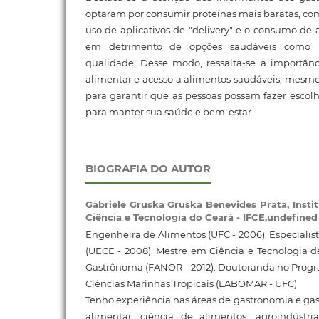
optaram por consumir proteínas mais baratas, c
uso de aplicativos de "delivery" e o consumo de 
em detrimento de opções saudáveis como 
qualidade. Desse modo, ressalta-se a importâ
alimentar e acesso a alimentos saudáveis, mesmo 
para garantir que as pessoas possam fazer esco
para manter sua saúde e bem-estar.
BIOGRAFIA DO AUTOR
Gabriele Gruska Gruska Benevides Prata,
Insti
Ciência e Tecnologia do Ceará - IFCE,undefined
Engenheira de Alimentos (UFC - 2006). Especialis
(UECE - 2008). Mestre em Ciência e Tecnologia d
Gastrônoma (FANOR - 2012). Doutoranda no Pro
Ciências Marinhas Tropicais (LABOMAR - UFC)
Tenho experiência nas áreas de gastronomia e gas
alimentar, ciência de alimentos, agroindústr