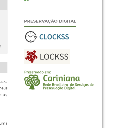
PRESERVAÇÃO DIGITAL
r
uska
heus
itas;
b uma