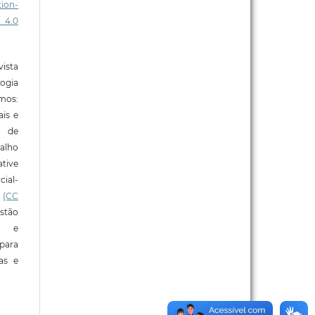
ion-
 4.0
ista
ogia
mos:
ais e
o de
alho
tive
ial-
l
(CC
stão
e e
para
ras e