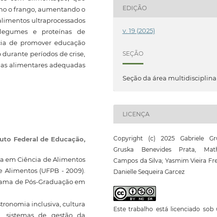
EDIÇÃO
omo o frango, aumentando o
alimentos ultraprocessados
v. 19 (2025)
legumes e proteínas de
ncia de promover educação
durante períodos de crise,
SEÇÃO
lhas alimentares adequadas
Seção da área multidisciplina
LICENÇA
Copyright (c) 2025 Gabriele Gr
tuto Federal de Educação,
Gruska Benevides Prata, Mat
ta em Ciência de Alimentos
Campos da Silva; Yasmim Vieira Fre
e Alimentos (UFPB - 2009).
Danielle Sequeira Garcez
grama de Pós-Graduação em
tronomia inclusiva, cultura
Este trabalho está licenciado so
ia, sistemas de gestão da