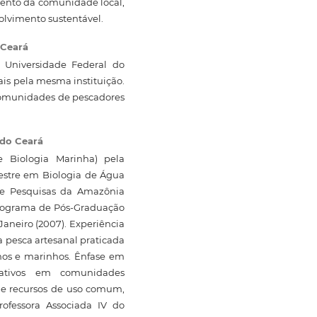
imento da comunidade local,
olvimento sustentável.
 Ceará
 Universidade Federal do
ais pela mesma instituição.
comunidades de pescadores
 do Ceará
e Biologia Marinha) pela
Mestre em Biologia de Água
 de Pesquisas da Amazônia
Programa de Pós-Graduação
aneiro (2007). Experiência
 pesca artesanal praticada
inos e marinhos. Ênfase em
cipativos em comunidades
de recursos de uso comum,
rofessora Associada IV do