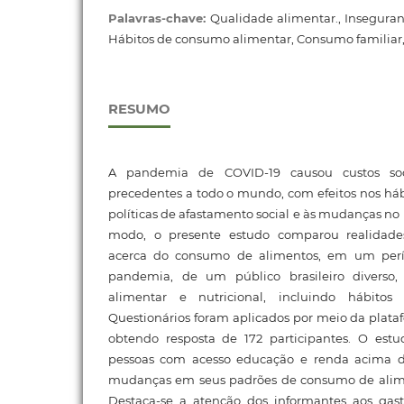
Palavras-chave:
Qualidade alimentar., Inseguran
Hábitos de consumo alimentar, Consumo familiar
RESUMO
A pandemia de COVID-19 causou custos so
precedentes a todo o mundo, com efeitos nos háb
políticas de afastamento social e às mudanças no
modo, o presente estudo comparou realidade
acerca do consumo de alimentos, em um perí
pandemia, de um público brasileiro diverso
alimentar e nutricional, incluindo hábit
Questionários foram aplicados por meio da plat
obtendo resposta de 172 participantes. O est
pessoas com acesso educação e renda acima d
mudanças em seus padrões de consumo de alim
Destaca-se a atenção dos informantes aos gas