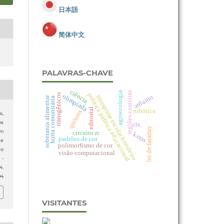
日本語
简体中文
PALAVRAS-CHAVE
ciência
regiões costeiras
agroecologia
política pública educacional
transgênicos
olimpíada
arduino
transporte escolar brasileiro
soberania alimentar
horta comunitária
editorial
robótica
quítons
s,
os
cts.
lei de faraday
um
circuito rc
keras
padrões de cor
 e
polimorfismo de cor
do
visão computacional
 -
4.
04
VISITANTES