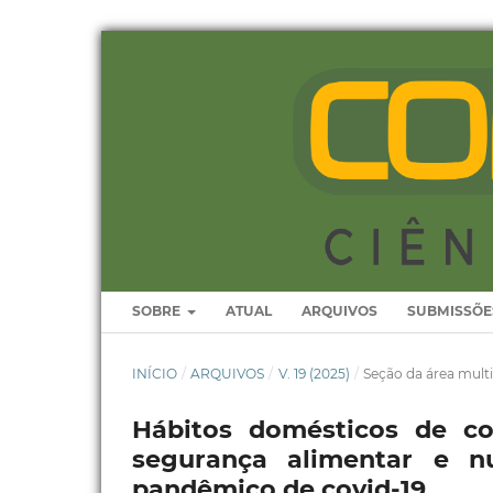
SOBRE
ATUAL
ARQUIVOS
SUBMISSÕE
INÍCIO
/
ARQUIVOS
/
V. 19 (2025)
/
Seção da área multi
Hábitos domésticos de c
segurança alimentar e nu
pandêmico de covid-19