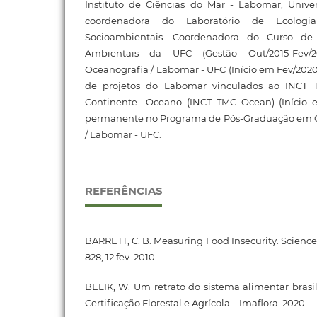
Instituto de Ciências do Mar - Labomar, Unive
coordenadora do Laboratório de Ecologi
Socioambientais. Coordenadora do Curso d
Ambientais da UFC (Gestão Out/2015-Fev/2
Oceanografia / Labomar - UFC (Início em Fev/2020
de projetos do Labomar vinculados ao INCT Tr
Continente -Oceano (INCT TMC Ocean) (Início 
permanente no Programa de Pós-Graduação em Ci
/ Labomar - UFC.
REFERÊNCIAS
BARRETT, C. B. Measuring Food Insecurity. Science, [S.
828, 12 fev. 2010.
BELIK, W. Um retrato do sistema alimentar brasil
Certificação Florestal e Agrícola – Imaflora. 2020.