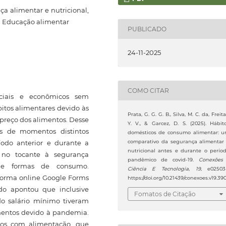
ça alimentar e nutricional,
, Educação alimentar
PUBLICADO
24-11-2025
COMO CITAR
ciais e econômicos sem
itos alimentares devido às
Prata, G. G. G. B., Silva, M. C. da, Freita
 preço dos alimentos. Desse
Y. V., & Garcez, D. S. (2025). Hábit
s de momentos distintos
domésticos de consumo alimentar: 
comparativo da segurança alimentar
odo anterior e durante a
nutricional antes e durante o perío
, no tocante à segurança
pandêmico de covid-19.
Conexões
os e formas de consumo.
Ciência E Tecnologia
,
19
, e02503
aforma online Google Forms
https://doi.org/10.21439/conexoes.v19.39
udo apontou que inclusive
Fomatos de Citação
o salário mínimo tiveram
entos devido à pandemia.
tos com alimentação, que