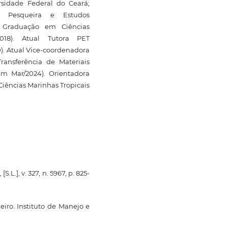
rsidade Federal do Ceará;
a Pesqueira e Estudos
e Graduação em Ciências
018). Atual Tutora PET
). Atual Vice-coordenadora
ansferência de Materiais
em Mar/2024). Orientadora
ências Marinhas Tropicais
L.], v. 327, n. 5967, p. 825-
eiro. Instituto de Manejo e