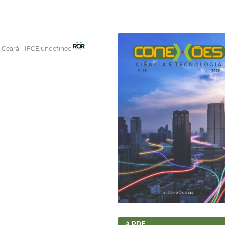
o Ceará - IFCE,undefined
PDF