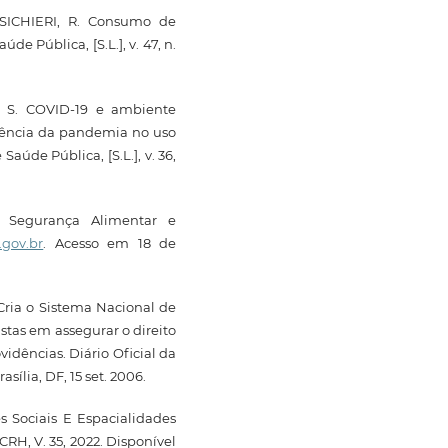
 SICHIERI, R. Consumo de
de Pública, [S.L.], v. 47, n.
. S. COVID-19 e ambiente
fluência da pandemia no uso
aúde Pública, [S.L.], v. 36,
e Segurança Alimentar e
.gov.br
. Acesso em 18 de
Cria o Sistema Nacional de
stas em assegurar o direito
dências. Diário Oficial da
sília, DF, 15 set. 2006.
 Sociais E Espacialidades
RH, V. 35, 2022. Disponível