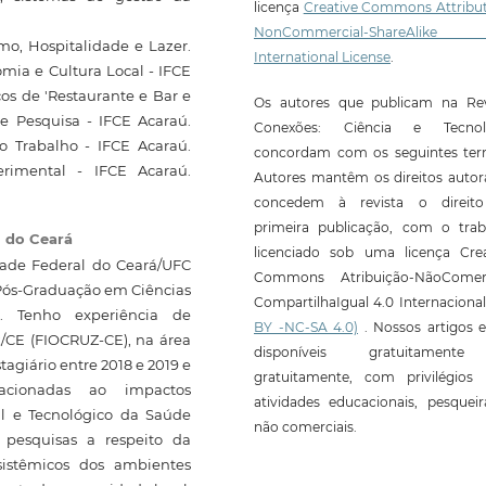
licença
Creative Commons Attribut
NonCommercial-ShareAlike
mo, Hospitalidade e Lazer.
International License
.
ia e Cultura Local - IFCE
os de 'Restaurante e Bar e
Os autores que publicam na Rev
e Pesquisa - IFCE Acaraú.
Conexões: Ciência e Tecnol
 Trabalho - IFCE Acaraú.
concordam com os seguintes ter
rimental - IFCE Acaraú.
Autores mantêm os direitos autor
concedem à revista o direit
primeira publicação, com o trab
l do Ceará
licenciado sob uma licença Crea
dade Federal do Ceará/UFC
Commons Atribuição-NãoComerc
 Pós-Graduação em Ciências
CompartilhaIgual 4.0 Internaciona
). Tenho experiência de
BY -NC-SA 4.0)
. Nossos artigos e
/CE (FIOCRUZ-CE), na área
disponíveis gratuitament
giário entre 2018 e 2019 e
gratuitamente, com privilégios 
lacionadas ao impactos
atividades educacionais, pesquei
al e Tecnológico da Saúde
não comerciais.
 pesquisas a respeito da
ssistêmicos dos ambientes