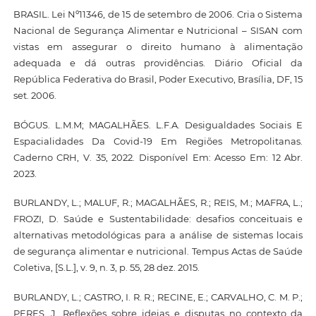
BRASIL. Lei Nº11346, de 15 de setembro de 2006. Cria o Sistema
Nacional de Segurança Alimentar e Nutricional – SISAN com
vistas em assegurar o direito humano à alimentação
adequada e dá outras providências. Diário Oficial da
República Federativa do Brasil, Poder Executivo, Brasília, DF, 15
set. 2006.
BÓGUS. L.M.M; MAGALHÃES. L.F.A. Desigualdades Sociais E
Espacialidades Da Covid-19 Em Regiões Metropolitanas.
Caderno CRH, V. 35, 2022. Disponível Em: Acesso Em: 12 Abr.
2023.
BURLANDY, L.; MALUF, R.; MAGALHÃES, R.; REIS, M.; MAFRA, L.;
FROZI, D. Saúde e Sustentabilidade: desafios conceituais e
alternativas metodológicas para a análise de sistemas locais
de segurança alimentar e nutricional. Tempus Actas de Saúde
Coletiva, [S.L.], v. 9, n. 3, p. 55, 28 dez. 2015.
BURLANDY, L.; CASTRO, I. R. R.; RECINE, E.; CARVALHO, C. M. P.;
PERES, J. Reflexões sobre ideias e disputas no contexto da