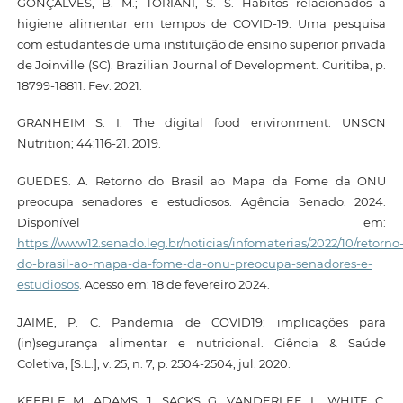
GONÇALVES, B. M.; TORIANI, S. S. Hábitos relacionados à
higiene alimentar em tempos de COVID-19: Uma pesquisa
com estudantes de uma instituição de ensino superior privada
de Joinville (SC). Brazilian Journal of Development. Curitiba, p.
18799-18811. Fev. 2021.
GRANHEIM S. I. The digital food environment. UNSCN
Nutrition; 44:116-21. 2019.
GUEDES. A. Retorno do Brasil ao Mapa da Fome da ONU
preocupa senadores e estudiosos. Agência Senado. 2024.
Disponível em:
https://www12.senado.leg.br/noticias/infomaterias/2022/10/retorno
do-brasil-ao-mapa-da-fome-da-onu-preocupa-senadores-e-
estudiosos
. Acesso em: 18 de fevereiro 2024.
JAIME, P. C. Pandemia de COVID19: implicações para
(in)segurança alimentar e nutricional. Ciência & Saúde
Coletiva, [S.L.], v. 25, n. 7, p. 2504-2504, jul. 2020.
KEEBLE, M.; ADAMS, J.; SACKS, G.; VANDERLEE, L.; WHITE, C.