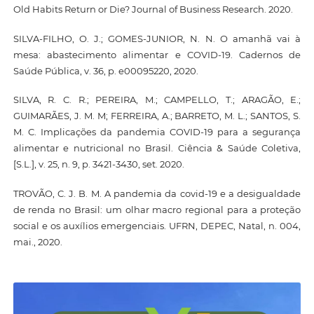
Old Habits Return or Die? Journal of Business Research. 2020.
SILVA-FILHO, O. J.; GOMES-JUNIOR, N. N. O amanhã vai à
mesa: abastecimento alimentar e COVID-19. Cadernos de
Saúde Pública, v. 36, p. e00095220, 2020.
SILVA, R. C. R.; PEREIRA, M.; CAMPELLO, T.; ARAGÃO, E.;
GUIMARÃES, J. M. M; FERREIRA, A.; BARRETO, M. L.; SANTOS, S.
M. C. Implicações da pandemia COVID-19 para a segurança
alimentar e nutricional no Brasil. Ciência & Saúde Coletiva,
[S.L.], v. 25, n. 9, p. 3421-3430, set. 2020.
TROVÃO, C. J. B. M. A pandemia da covid-19 e a desigualdade
de renda no Brasil: um olhar macro regional para a proteção
social e os auxílios emergenciais. UFRN, DEPEC, Natal, n. 004,
mai., 2020.