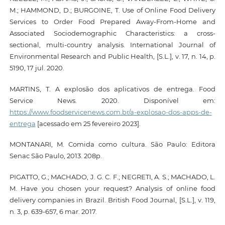
M.; HAMMOND, D.; BURGOINE, T. Use of Online Food Delivery
Services to Order Food Prepared Away-From-Home and
Associated Sociodemographic Characteristics: a cross-
sectional, multi-country analysis. International Journal of
Environmental Research and Public Health, [S.L.], v. 17, n. 14, p.
5190, 17 jul. 2020.
MARTINS, T. A explosão dos aplicativos de entrega. Food
Service News. 2020. Disponível em:
https://www.foodservicenews.com.br/a-explosao-dos-apps-de-
entrega
[acessado em 25 fevereiro 2023].
MONTANARI, M. Comida como cultura. São Paulo: Editora
Senac São Paulo, 2013. 208p.
PIGATTO, G.; MACHADO, J. G. C. F.; NEGRETI, A. S.; MACHADO, L.
M. Have you chosen your request? Analysis of online food
delivery companies in Brazil. British Food Journal, [S.L.], v. 119,
n. 3, p. 639-657, 6 mar. 2017.