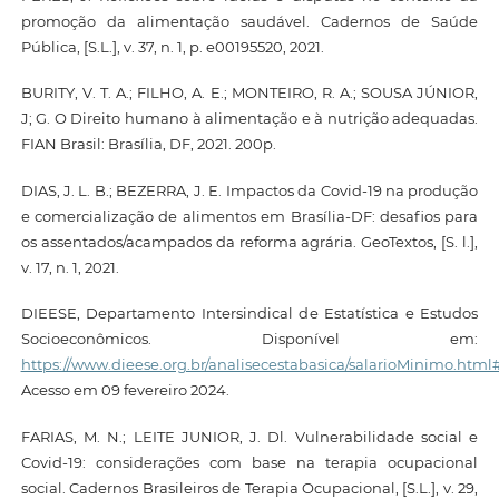
promoção da alimentação saudável. Cadernos de Saúde
Pública, [S.L.], v. 37, n. 1, p. e00195520, 2021.
BURITY, V. T. A.; FILHO, A. E.; MONTEIRO, R. A.; SOUSA JÚNIOR,
J; G. O Direito humano à alimentação e à nutrição adequadas.
FIAN Brasil: Brasília, DF, 2021. 200p.
DIAS, J. L. B.; BEZERRA, J. E. Impactos da Covid-19 na produção
e comercialização de alimentos em Brasília-DF: desafios para
os assentados/acampados da reforma agrária. GeoTextos, [S. l.],
v. 17, n. 1, 2021.
DIEESE, Departamento Intersindical de Estatística e Estudos
Socioeconômicos. Disponível em:
https://www.dieese.org.br/analisecestabasica/salarioMinimo.html
Acesso em 09 fevereiro 2024.
FARIAS, M. N.; LEITE JUNIOR, J. Dl. Vulnerabilidade social e
Covid-19: considerações com base na terapia ocupacional
social. Cadernos Brasileiros de Terapia Ocupacional, [S.L.], v. 29,