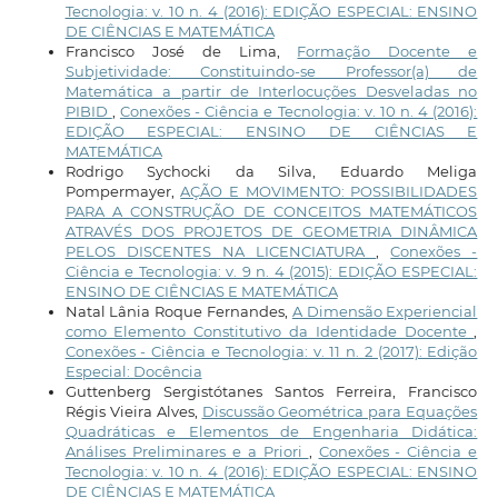
Tecnologia: v. 10 n. 4 (2016): EDIÇÃO ESPECIAL: ENSINO
DE CIÊNCIAS E MATEMÁTICA
Francisco José de Lima,
Formação Docente e
Subjetividade: Constituindo-se Professor(a) de
Matemática a partir de Interlocuções Desveladas no
PIBID
,
Conexões - Ciência e Tecnologia: v. 10 n. 4 (2016):
EDIÇÃO ESPECIAL: ENSINO DE CIÊNCIAS E
MATEMÁTICA
Rodrigo Sychocki da Silva, Eduardo Meliga
Pompermayer,
AÇÃO E MOVIMENTO: POSSIBILIDADES
PARA A CONSTRUÇÃO DE CONCEITOS MATEMÁTICOS
ATRAVÉS DOS PROJETOS DE GEOMETRIA DINÂMICA
PELOS DISCENTES NA LICENCIATURA
,
Conexões -
Ciência e Tecnologia: v. 9 n. 4 (2015): EDIÇÃO ESPECIAL:
ENSINO DE CIÊNCIAS E MATEMÁTICA
Natal Lânia Roque Fernandes,
A Dimensão Experiencial
como Elemento Constitutivo da Identidade Docente
,
Conexões - Ciência e Tecnologia: v. 11 n. 2 (2017): Edição
Especial: Docência
Guttenberg Sergistótanes Santos Ferreira, Francisco
Régis Vieira Alves,
Discussão Geométrica para Equações
Quadráticas e Elementos de Engenharia Didática:
Análises Preliminares e a Priori
,
Conexões - Ciência e
Tecnologia: v. 10 n. 4 (2016): EDIÇÃO ESPECIAL: ENSINO
DE CIÊNCIAS E MATEMÁTICA