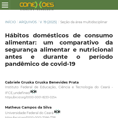
INÍCIO
/
ARQUIVOS
/
V. 19 (2025)
/
Seção da área multidisciplinar
Hábitos domésticos de consumo
alimentar: um comparativo da
segurança alimentar e nutricional
antes e durante o período
pandêmico de covid-19
Gabriele Gruska Gruska Benevides Prata
Instituto Federal de Educação, Ciência e Tecnologia do Ceará -
IFCE,undefined
https://orcid.org/0000-0001-8233-0254
Matheus Campos da Silva
Universidade Federal do Ceará
https://orcid.org/0000-0001-7066-7781