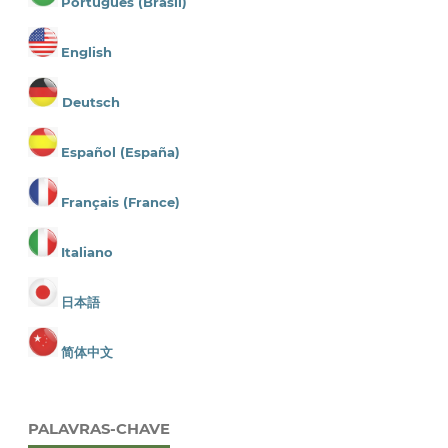
Português (Brasil)
English
Deutsch
Español (España)
Français (France)
Italiano
日本語
简体中文
PALAVRAS-CHAVE