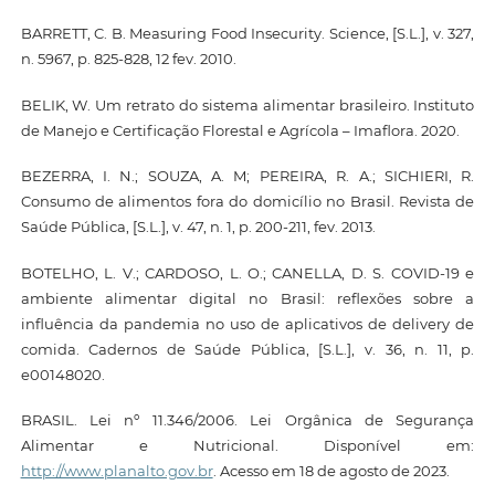
BARRETT, C. B. Measuring Food Insecurity. Science, [S.L.], v. 327,
n. 5967, p. 825-828, 12 fev. 2010.
BELIK, W. Um retrato do sistema alimentar brasileiro. Instituto
de Manejo e Certificação Florestal e Agrícola – Imaflora. 2020.
BEZERRA, I. N.; SOUZA, A. M; PEREIRA, R. A.; SICHIERI, R.
Consumo de alimentos fora do domicílio no Brasil. Revista de
Saúde Pública, [S.L.], v. 47, n. 1, p. 200-211, fev. 2013.
BOTELHO, L. V.; CARDOSO, L. O.; CANELLA, D. S. COVID-19 e
ambiente alimentar digital no Brasil: reflexões sobre a
influência da pandemia no uso de aplicativos de delivery de
comida. Cadernos de Saúde Pública, [S.L.], v. 36, n. 11, p.
e00148020.
BRASIL. Lei nº 11.346/2006. Lei Orgânica de Segurança
Alimentar e Nutricional. Disponível em:
http://www.planalto.gov.br
. Acesso em 18 de agosto de 2023.