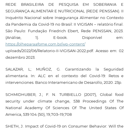
REDE BRASILEIRA DE PESQUISA EM SOBERANIA E
SEGURANÇA ALIMENTAR E NUTRICIONAL (REDE PENSSAN). II
Inquérito Nacional sobre Insegurança Alimentar no Contexto
da Pandemia da Covid-19 no Brasil: II VIGISAN – relatório final.
São Paulo: Fundação Friedrich Ebert, Rede PENSSAN, 2023.
(Análise, 1). E-book. Disponível em:
https://olheparaafome.com.br/wp-content/
uploads/2022/06/Relatorio-II-VIGISAN-2022.pdf. Acesso em: 02
dezembro 2023.
SALAZAR, L; MUÑOZ, G. Garantizando la Seguridad
alimentaria. In: ALC en el contexto del Covid-19: Retos e
intervenciones. Banco Interamericano de Desarollo, 2020. 23p.
SCHMIDHUBER, J.; F. N. TURBIELLO (2007), Global food
security under climate change, 538 Proceedings Of The
National Academy Of Sciences Of The United States Of
America, 539 104 (50), 19,703–19,708
SHETH, J. Impact of Covid-19 on Consumer Behavior: Will the