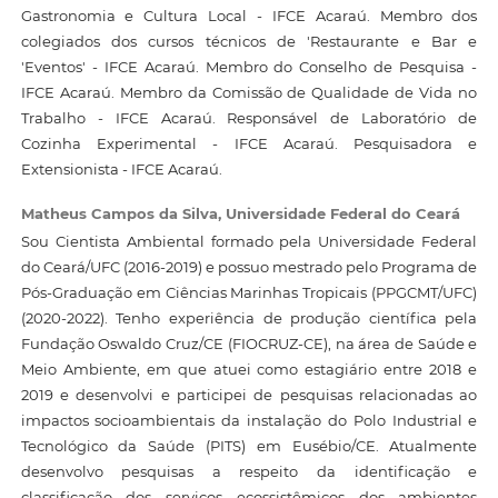
Gastronomia e Cultura Local - IFCE Acaraú. Membro dos
colegiados dos cursos técnicos de 'Restaurante e Bar e
'Eventos' - IFCE Acaraú. Membro do Conselho de Pesquisa -
IFCE Acaraú. Membro da Comissão de Qualidade de Vida no
Trabalho - IFCE Acaraú. Responsável de Laboratório de
Cozinha Experimental - IFCE Acaraú. Pesquisadora e
Extensionista - IFCE Acaraú.
Matheus Campos da Silva,
Universidade Federal do Ceará
Sou Cientista Ambiental formado pela Universidade Federal
do Ceará/UFC (2016-2019) e possuo mestrado pelo Programa de
Pós-Graduação em Ciências Marinhas Tropicais (PPGCMT/UFC)
(2020-2022). Tenho experiência de produção científica pela
Fundação Oswaldo Cruz/CE (FIOCRUZ-CE), na área de Saúde e
Meio Ambiente, em que atuei como estagiário entre 2018 e
2019 e desenvolvi e participei de pesquisas relacionadas ao
impactos socioambientais da instalação do Polo Industrial e
Tecnológico da Saúde (PITS) em Eusébio/CE. Atualmente
desenvolvo pesquisas a respeito da identificação e
classificação dos serviços ecossistêmicos dos ambientes