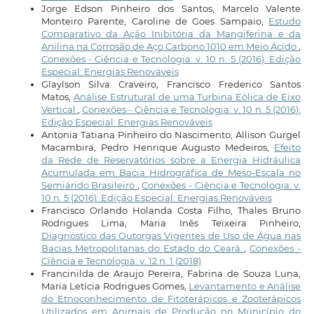
Jorge Edson Pinheiro dos Santos, Marcelo Valente
Monteiro Parente, Caroline de Goes Sampaio,
Estudo
Comparativo da Ação Inibitória da Mangiferina e da
Anilina na Corrosão de Aço Carbono 1010 em Meio Ácido
,
Conexões - Ciência e Tecnologia: v. 10 n. 5 (2016): Edição
Especial: Energias Renováveis
Glaylson Silva Craveiro, Francisco Frederico Santos
Matos,
Análise Estrutural de uma Turbina Eólica de Eixo
Vertical
,
Conexões - Ciência e Tecnologia: v. 10 n. 5 (2016):
Edição Especial: Energias Renováveis
Antonia Tatiana Pinheiro do Nascimento, Allison Gurgel
Macambira, Pedro Henrique Augusto Medeiros,
Efeito
da Rede de Reservatórios sobre a Energia Hidráulica
Acumulada em Bacia Hidrográfica de Meso-Escala no
Semiárido Brasileiro
,
Conexões - Ciência e Tecnologia: v.
10 n. 5 (2016): Edição Especial: Energias Renováveis
Francisco Orlando Holanda Costa Filho, Thales Bruno
Rodrigues Lima, Maria Inês Teixeira Pinheiro,
Diagnóstico das Outorgas Vigentes de Uso de Água nas
Bacias Metropolitanas do Estado do Ceará
,
Conexões -
Ciência e Tecnologia: v. 12 n. 1 (2018)
Francinilda de Araujo Pereira, Fabrina de Souza Luna,
Maria Letícia Rodrigues Gomes,
Levantamento e Análise
do Etnoconhecimento de Fitoterápicos e Zooterápicos
Utilizados em Animais de Produção no Município do