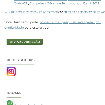
Crato-CE
,
Conexões - Ciência e Tecnologia: v. 12 n. 1 (2018)
<<
<
18
19
20
21
22
23
24
25
26
27
28
29
30
31
32
33
34
35
36
37
38
39
4
Você também pode
iniciar uma pesquisa avançada por
similaridade
para este artigo.
ENVIAR SUBMISSÃO
REDES SOCIAIS
IDIOMA