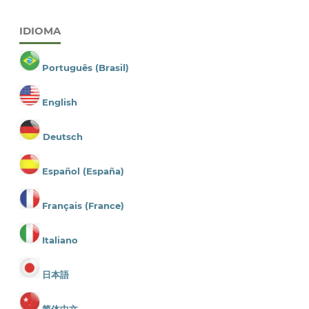
IDIOMA
Português (Brasil)
English
Deutsch
Español (España)
Français (France)
Italiano
日本語