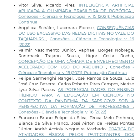
Vitor Silva, Ricardo Pires,
INTELIGÊNCIA ARTIFICIAL
APLICADA À OLIMPÍADA BRASILEIRA DE ROBÓTICA
,
Conexões - Ciência e Tecnologia: v. 15 (2021): Publicação
Contínua
Angélica Schäfer, Lucimara Fiorese,
CONSEQUÊNCIAS
DO USO EXCESSIVO DAS REDES DIGITAIS NO VALE DO
TAQUARI-RS
,
Conexões - Ciência e Tecnologia: v. 16
(2022)
Valmir Nascimento Júnior, Raphael Borges Nobrega,
Ronimack Trajano Souza, Higor Costa Rocha,
CONCEPÇÃO DE UMA CÂMARA DE ENVELHECIMENTO
ACELERADO COM USO DO ARDUINO
,
Conexões -
Ciência e Tecnologia: v. 15 (2021): Publicação Contínua
Felipe Sarmenghi Rangel, José Ramos de Souza, Luiz
José Cruz Bezerra, Carlos Roberto Pires Campos, Marize
Lyra Silva Passos,
AS POTENCIALIDADES DO ENSINO
HÍBRIDO PARA A EDUCAÇÃO EM CIÊNCIAS NO
CONTEXTO DA PANDEMIA DA SARS-COV2 SOB A
PERSPECTIVA DA FORMAÇÃO DE PROFESSORES
,
Conexões - Ciência e Tecnologia: v. 16 (2022)
Francisco Bruno Felipe da Silva, Tércia Melo Pinheiro,
Bianca da Silva Franco, José Airton de Freitas Pontes
Júnior, André Accioly Nogueira Machado,
PRÁTICA DE
ATIVIDADES FÍSICAS PELOS PARTICIPANTES DOS