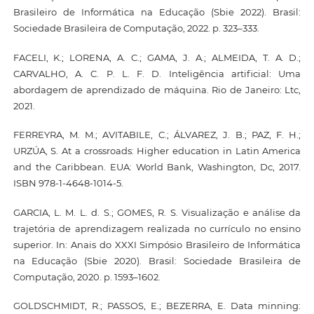
Brasileiro de Informática na Educação (Sbie 2022). Brasil:
Sociedade Brasileira de Computação, 2022. p. 323–333.
FACELI, K.; LORENA, A. C.; GAMA, J. A.; ALMEIDA, T. A. D.;
CARVALHO, A. C. P. L. F. D. Inteligência artificial: Uma
abordagem de aprendizado de máquina. Rio de Janeiro: Ltc,
2021.
FERREYRA, M. M.; AVITABILE, C.; ÁLVAREZ, J. B.; PAZ, F. H.;
URZÚA, S. At a crossroads: Higher education in Latin America
and the Caribbean. EUA: World Bank, Washington, Dc, 2017.
ISBN 978-1-4648-1014-5.
GARCIA, L. M. L. d. S.; GOMES, R. S. Visualização e análise da
trajetória de aprendizagem realizada no currículo no ensino
superior. In: Anais do XXXI Simpósio Brasileiro de Informática
na Educação (Sbie 2020). Brasil: Sociedade Brasileira de
Computação, 2020. p. 1593–1602.
GOLDSCHMIDT, R.; PASSOS, E.; BEZERRA, E. Data minning: