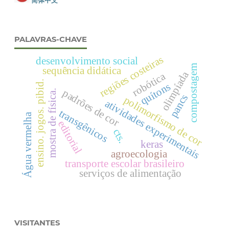
简体中文
PALAVRAS-CHAVE
regiões costeiras
desenvolvimento social
compostagem
sequência didática
olimpíada
robótica
ensino. jogos. pibid.
quítons
padrões de cor
mostra de física.
pancs
polimorfismo de cor
atividades experimentais
transgênicos
Água vermelha
editorial
cts.
keras
agroecologia
transporte escolar brasileiro
serviços de alimentação
VISITANTES