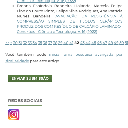
Ciência e Tecnologia: v. 16 (2022)
Brenna Espíndola Bandeira Holanda, Marcelo Felipe
Lino do Couto Pinto, Felipe Silva Rodrigues, Ana Patrícia
Nunes Bandeira,
AVALIAÇÃO DA RESISTÊNCIA À
COMPRESSÃO SIMPLES DE TIJOLOS CERÂMICOS
PRODUZIDOS COM RESÍDUO DE CALCÁRIO LAMINADO
,
Conexões - Ciência e Tecnologia: v. 16 (2022)
<<
<
30
31
32
33
34
35
36
37
38
39
40
41
42
43
44
45
46
47
48
49
50
5
Você também pode
iniciar uma pesquisa avançada por
similaridade
para este artigo.
ENVIAR SUBMISSÃO
REDES SOCIAIS