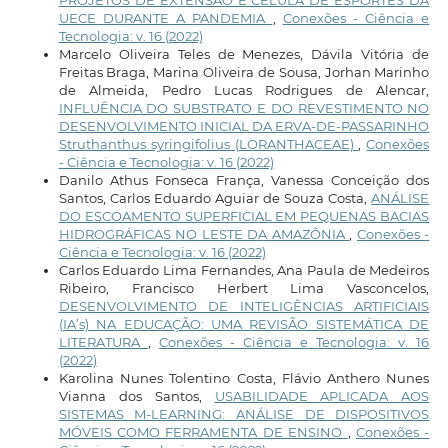
PROJETOS DE EXTENSÃO E CÉLULA DE ESPORTES DA
UECE DURANTE A PANDEMIA
,
Conexões - Ciência e
Tecnologia: v. 16 (2022)
Marcelo Oliveira Teles de Menezes, Dávila Vitória de
Freitas Braga, Marina Oliveira de Sousa, Jorhan Marinho
de Almeida, Pedro Lucas Rodrigues de Alencar,
INFLUÊNCIA DO SUBSTRATO E DO REVESTIMENTO NO
DESENVOLVIMENTO INICIAL DA ERVA-DE-PASSARINHO
Struthanthus syringifolius (LORANTHACEAE)
,
Conexões
- Ciência e Tecnologia: v. 16 (2022)
Danilo Athus Fonseca França, Vanessa Conceição dos
Santos, Carlos Eduardo Aguiar de Souza Costa,
ANÁLISE
DO ESCOAMENTO SUPERFICIAL EM PEQUENAS BACIAS
HIDROGRÁFICAS NO LESTE DA AMAZÔNIA
,
Conexões -
Ciência e Tecnologia: v. 16 (2022)
Carlos Eduardo Lima Fernandes, Ana Paula de Medeiros
Ribeiro, Francisco Herbert Lima Vasconcelos,
DESENVOLVIMENTO DE INTELIGÊNCIAS ARTIFICIAIS
(IA’s) NA EDUCAÇÃO: UMA REVISÃO SISTEMÁTICA DE
LITERATURA
,
Conexões - Ciência e Tecnologia: v. 16
(2022)
Karolina Nunes Tolentino Costa, Flávio Anthero Nunes
Vianna dos Santos,
USABILIDADE APLICADA AOS
SISTEMAS M-LEARNING: ANÁLISE DE DISPOSITIVOS
MÓVEIS COMO FERRAMENTA DE ENSINO
,
Conexões -