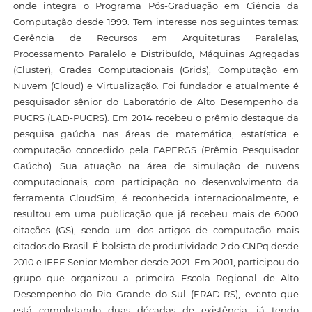
onde integra o Programa Pós-Graduação em Ciência da
Computação desde 1999. Tem interesse nos seguintes temas:
Gerência de Recursos em Arquiteturas Paralelas,
Processamento Paralelo e Distribuído, Máquinas Agregadas
(Cluster), Grades Computacionais (Grids), Computação em
Nuvem (Cloud) e Virtualização. Foi fundador e atualmente é
pesquisador sênior do Laboratório de Alto Desempenho da
PUCRS (LAD-PUCRS). Em 2014 recebeu o prêmio destaque da
pesquisa gaúcha nas áreas de matemática, estatística e
computação concedido pela FAPERGS (Prêmio Pesquisador
Gaúcho). Sua atuação na área de simulação de nuvens
computacionais, com participação no desenvolvimento da
ferramenta CloudSim, é reconhecida internacionalmente, e
resultou em uma publicação que já recebeu mais de 6000
citações (GS), sendo um dos artigos de computação mais
citados do Brasil. É bolsista de produtividade 2 do CNPq desde
2010 e IEEE Senior Member desde 2021. Em 2001, participou do
grupo que organizou a primeira Escola Regional de Alto
Desempenho do Rio Grande do Sul (ERAD-RS), evento que
está completando duas décadas de existência, já tendo