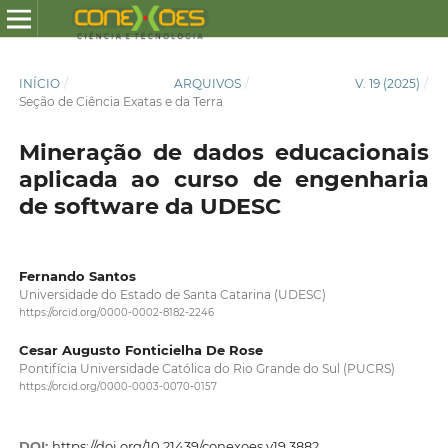
INÍCIO
/
ARQUIVOS
/
V. 19 (2025)
/
Seção de Ciência Exatas e da Terra
Mineração de dados educacionais
aplicada ao curso de engenharia
de software da UDESC
Fernando Santos
Universidade do Estado de Santa Catarina (UDESC)
https://orcid.org/0000-0002-8182-2246
Cesar Augusto Fonticielha De Rose
Pontifícia Universidade Católica do Rio Grande do Sul (PUCRS)
https://orcid.org/0000-0003-0070-0157
DOI:
https://doi.org/10.21439/conexoes.v19.3882