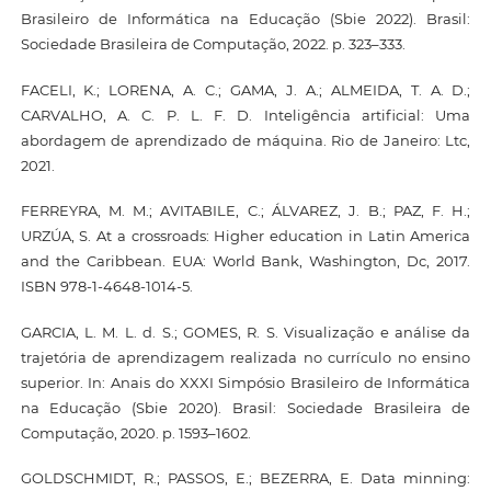
Brasileiro de Informática na Educação (Sbie 2022). Brasil:
Sociedade Brasileira de Computação, 2022. p. 323–333.
FACELI, K.; LORENA, A. C.; GAMA, J. A.; ALMEIDA, T. A. D.;
CARVALHO, A. C. P. L. F. D. Inteligência artificial: Uma
abordagem de aprendizado de máquina. Rio de Janeiro: Ltc,
2021.
FERREYRA, M. M.; AVITABILE, C.; ÁLVAREZ, J. B.; PAZ, F. H.;
URZÚA, S. At a crossroads: Higher education in Latin America
and the Caribbean. EUA: World Bank, Washington, Dc, 2017.
ISBN 978-1-4648-1014-5.
GARCIA, L. M. L. d. S.; GOMES, R. S. Visualização e análise da
trajetória de aprendizagem realizada no currículo no ensino
superior. In: Anais do XXXI Simpósio Brasileiro de Informática
na Educação (Sbie 2020). Brasil: Sociedade Brasileira de
Computação, 2020. p. 1593–1602.
GOLDSCHMIDT, R.; PASSOS, E.; BEZERRA, E. Data minning: