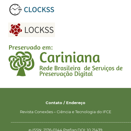
Contato / Endereço
Revista Conexões – Ciência e Tecnologia do IFCE
__________________________________________________________
e-ISSN: 2176-0144 Prefixo DOI: 10.21439