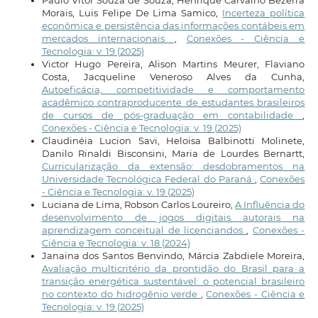
Paulo Vitor Souza de Souza, Henrique Carvalho Bezerra
Morais, Luis Felipe De Lima Samico,
Incerteza política
econômica e persistência das informações contábeis em
mercados internacionais
,
Conexões - Ciência e
Tecnologia: v. 19 (2025)
Victor Hugo Pereira, Alison Martins Meurer, Flaviano
Costa, Jacqueline Veneroso Alves da Cunha,
Autoeficácia, competitividade e comportamento
acadêmico contraproducente de estudantes brasileiros
de cursos de pós-graduação em contabilidade
,
Conexões - Ciência e Tecnologia: v. 19 (2025)
Claudinéia Lucion Savi, Heloisa Balbinotti Molinete,
Danilo Rinaldi Bisconsini, Maria de Lourdes Bernartt,
Curricularização da extensão: desdobramentos na
Universidade Tecnológica Federal do Paraná
,
Conexões
- Ciência e Tecnologia: v. 19 (2025)
Luciana de Lima, Robson Carlos Loureiro,
A Influência do
desenvolvimento de jogos digitais autorais na
aprendizagem conceitual de licenciandos
,
Conexões -
Ciência e Tecnologia: v. 18 (2024)
Janaina dos Santos Benvindo, Márcia Zabdiele Moreira,
Avaliação multicritério da prontidão do Brasil para a
transição energética sustentável: o potencial brasileiro
no contexto do hidrogênio verde
,
Conexões - Ciência e
Tecnologia: v. 19 (2025)