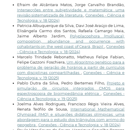
Efraim de Alcântara Matos, Jorge Carvalho Brandão,
Intersecções entre subjetividade e matemática: uma
revisão sistematizada de literatura
,
Conexões - Ciência e
Tecnologia: v. 18 (2024)
Patricia Albuquerque da Silva, Davi José Araújo de Lima,
Elisângela Carmo dos Santos, Rafaela Camargo Maia,
Jaime Alberto Jardim,
Polyplacophora (mollusca):
composition, abundance and occurrence with
cohabitants on the west coast of Ceará, Brazil
,
Conexões
- Ciência e Tecnologia: v. 18 (2024)
Marcelo Trindade Rebonatto, Matheus Felipe Fabian,
Felipe Gazzoni Foschiera,
Um Algoritmo genético para a
problema de geração de horários a partir de currículos
com disciplinas compartilhadas
,
Conexões - Ciência e
Tecnologia: v. 19 (2025)
Pablo Dutra da Silva, Pedro Bertemes Filho,
Projeto e
simulação de circuitos integrados CMOS para
espectroscopia de bioimpedância elétrica
,
Conexões -
Ciência e Tecnologia: v. 19 (2025)
Joelma Alves Rodrigues, Francisco Régis Vieira Alves,
Renata Teófilo de Sousa,
International Mathematical
Olympiad (IMO) e situações didáticas olímpicas: uma
abordagem para o estudo dos triângulos com arrimo do
geogebra
,
Conexões - Ciência e Tecnologia: v. 18 (2024)