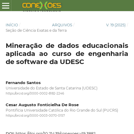
INÍCIO
/
ARQUIVOS
/
V. 19 (2025)
/
Seção de Ciência Exatas e da Terra
Mineração de dados educacionais
aplicada ao curso de engenharia
de software da UDESC
Fernando Santos
Universidade do Estado de Santa Catarina (UDESC)
https://orcid.org/0000-0002-8182-2246
Cesar Augusto Fonticielha De Rose
Pontifícia Universidade Católica do Rio Grande do Sul (PUCRS)
https://orcid.org/0000-0003-0070-0157
DOI:
https://doi.org/10.21439/conexoes.v19.3882