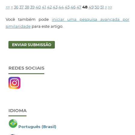
<<
<
36
37
38
39
40
41
42
43
44
45
46
47
48
49
50
51
>
>>
Você também pode
iniciar uma pesquisa avançada por
similaridade
para este artigo.
ENVIAR SUBMISSÃO
REDES SOCIAIS
IDIOMA
Português (Brasil)