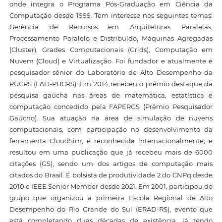
onde integra o Programa Pós-Graduação em Ciência da
Computação desde 1999. Tem interesse nos seguintes temas:
Gerência de Recursos em Arquiteturas Paralelas,
Processamento Paralelo e Distribuído, Máquinas Agregadas
(Cluster), Grades Computacionais (Grids), Computação em
Nuvem (Cloud) e Virtualização. Foi fundador e atualmente é
pesquisador sênior do Laboratório de Alto Desempenho da
PUCRS (LAD-PUCRS). Em 2014 recebeu o prêmio destaque da
pesquisa gaúcha nas áreas de matemática, estatística e
computação concedido pela FAPERGS (Prêmio Pesquisador
Gaúcho). Sua atuação na área de simulação de nuvens
computacionais, com participação no desenvolvimento da
ferramenta CloudSim, é reconhecida internacionalmente, e
resultou em uma publicação que já recebeu mais de 6000
citações (GS), sendo um dos artigos de computação mais
citados do Brasil. É bolsista de produtividade 2 do CNPq desde
2010 e IEEE Senior Member desde 2021. Em 2001, participou do
grupo que organizou a primeira Escola Regional de Alto
Desempenho do Rio Grande do Sul (ERAD-RS), evento que
está completando duas décadas de existência, já tendo