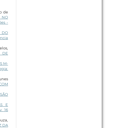
ho de
 NO
es -
E DO
ência
los,
A DE
S M-
ogia:
Nunes
 COM
ISÃO
AS E
v. 16
uza,
Z DA