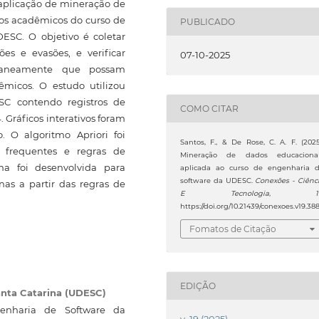
aplicação de mineração de
dos acadêmicos do curso de
PUBLICADO
SC. O objetivo é coletar
ões e evasões, e verificar
07-10-2025
ltaneamente que possam
micos. O estudo utilizou
C contendo registros de
COMO CITAR
 Gráficos interativos foram
o. O algoritmo Apriori foi
Santos, F., & De Rose, C. A. F. (2025
s frequentes e regras de
Mineração de dados educaciona
ma foi desenvolvida para
aplicada ao curso de engenharia 
software da UDESC.
Conexões - Ciênc
nas a partir das regras de
E Tecnologia
,
https://doi.org/10.21439/conexoes.v19.38
Fomatos de Citação
EDIÇÃO
anta Catarina (UDESC)
enharia de Software da