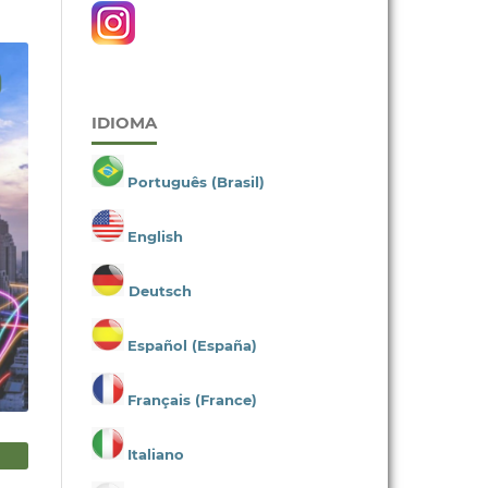
IDIOMA
Português (Brasil)
English
Deutsch
Español (España)
Français (France)
Italiano