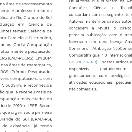
Os autores que publicam na Rev
9, na área de Processamento
Conexões: Ciência e Tecnol
nte é professor titular da
concordam com os seguintes ter
tólica do Rio Grande do Sul
Autores mantêm os direitos autor
aduação em Ciência da
concedem à revista o direit
uintes temas: Gerência de
primeira publicação, com o trab
to Paralelo e Distribuído,
licenciado sob uma licença Crea
onais (Grids), Computação
Commons Atribuição-NãoComerc
e atualmente é pesquisador
CompartilhaIgual 4.0 Internaciona
UCRS (LAD-PUCRS). Em 2014
BY -NC-SA 4.0)
. Nossos artigos e
 nas áreas de matemática,
disponíveis gratuitament
ERGS (Prêmio Pesquisador
gratuitamente, com privilégios 
uvens computacionais, com
atividades educacionais, pesquei
a CloudSim, é reconhecida
não comerciais.
ão que já recebeu mais de
omputação mais citados do
 desde 2010 e IEEE Senior
o que organizou a primeira
Grande do Sul (ERAD-RS),
de existência, já tendo