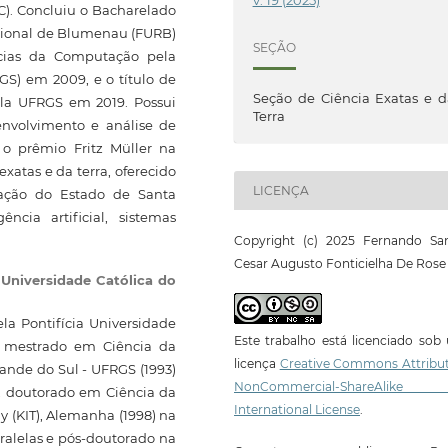
v. 19 (2025)
C). Concluiu o Bacharelado
gional de Blumenau (FURB)
SEÇÃO
cias da Computação pela
GS) em 2009, e o título de
Seção de Ciência Exatas e 
a UFRGS em 2019. Possui
Terra
envolvimento e análise de
o prêmio Fritz Müller na
xatas e da terra, oferecido
LICENÇA
ação do Estado de Santa
ncia artificial, sistemas
Copyright (c) 2025 Fernando San
Cesar Augusto Fonticielha De Rose
 Universidade Católica do
a Pontifícia Universidade
Este trabalho está licenciado so
, mestrado em Ciência da
licença
Creative Commons Attribut
ande do Sul - UFRGS (1993)
NonCommercial-ShareAlike
o, doutorado em Ciência da
International License
.
y (KIT), Alemanha (1998) na
ralelas e pós-doutorado na