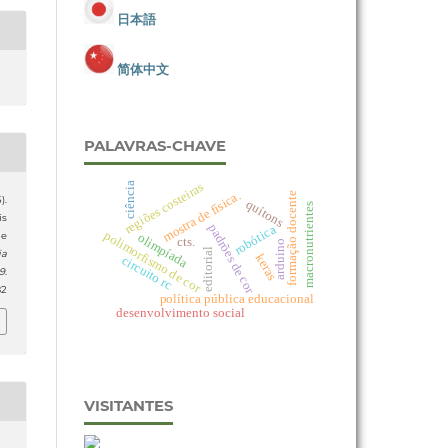
日本語
简体中文
PALAVRAS-CHAVE
regiões costeiras
ciência
mostra de física.
formação docente
).
quítons
macronutrientes
is
padrões de cor
robótica
polimorfismo de cor
de
olimpíada
cts.
arduino
editorial
ia
keras
circuito rc
19
.
82
política pública educacional
desenvolvimento social
VISITANTES