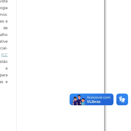
ista
ogia
mos:
ais e
o de
alho
tive
ial-
l
(CC
stão
e e
para
ras e