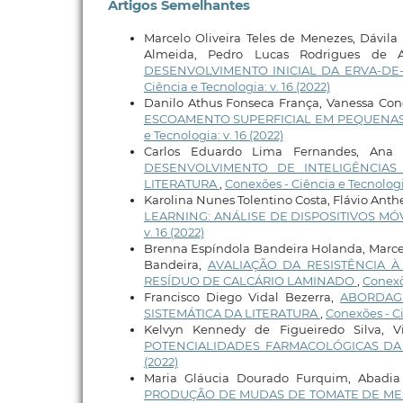
Artigos Semelhantes
Marcelo Oliveira Teles de Menezes, Dávila
Almeida, Pedro Lucas Rodrigues de 
DESENVOLVIMENTO INICIAL DA ERVA-DE-P
Ciência e Tecnologia: v. 16 (2022)
Danilo Athus Fonseca França, Vanessa Con
ESCOAMENTO SUPERFICIAL EM PEQUENAS
e Tecnologia: v. 16 (2022)
Carlos Eduardo Lima Fernandes, Ana P
DESENVOLVIMENTO DE INTELIGÊNCIAS A
LITERATURA
,
Conexões - Ciência e Tecnologia
Karolina Nunes Tolentino Costa, Flávio Ant
LEARNING: ANÁLISE DE DISPOSITIVOS M
v. 16 (2022)
Brenna Espíndola Bandeira Holanda, Marcelo
Bandeira,
AVALIAÇÃO DA RESISTÊNCIA 
RESÍDUO DE CALCÁRIO LAMINADO
,
Conexõe
Francisco Diego Vidal Bezerra,
ABORDAG
SISTEMÁTICA DA LITERATURA
,
Conexões - Ci
Kelvyn Kennedy de Figueiredo Silva, 
POTENCIALIDADES FARMACOLÓGICAS DA Mo
(2022)
Maria Gláucia Dourado Furquim, Abadia d
PRODUÇÃO DE MUDAS DE TOMATE DE MES