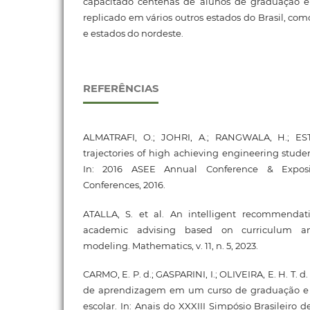
capacitado centenas de alunos de graduação e
replicado em vários outros estados do Brasil, com
e estados do nordeste.
REFERÊNCIAS
ALMATRAFI, O.; JOHRI, A.; RANGWALA, H.; ESTE
trajectories of high achieving engineering stude
In: 2016 ASEE Annual Conference & Exposi
Conferences, 2016.
ATALLA, S. et al. An intelligent recommendat
academic advising based on curriculum an
modeling. Mathematics, v. 11, n. 5, 2023.
CARMO, E. P. d.; GASPARINI, I.; OLIVEIRA, E. H. T. d.
de aprendizagem em um curso de graduação e 
escolar. In: Anais do XXXIII Simpósio Brasileiro