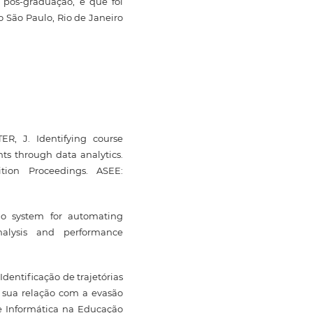
 pós-graduação, e que foi
o São Paulo, Rio de Janeiro
R, J. Identifying course
nts through data analytics.
tion Proceedings. ASEE:
io system for automating
alysis and performance
 Identificação de trajetórias
sua relação com a evasão
 de Informática na Educação