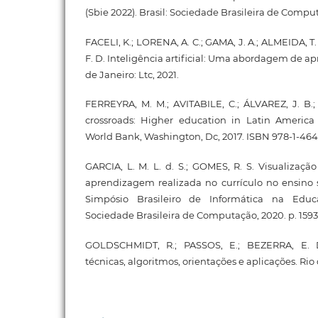
(Sbie 2022). Brasil: Sociedade Brasileira de Comput
FACELI, K.; LORENA, A. C.; GAMA, J. A.; ALMEIDA, T. 
F. D. Inteligência artificial: Uma abordagem de 
de Janeiro: Ltc, 2021.
FERREYRA, M. M.; AVITABILE, C.; ÁLVAREZ, J. B.; 
crossroads: Higher education in Latin Americ
World Bank, Washington, Dc, 2017. ISBN 978-1-464
GARCIA, L. M. L. d. S.; GOMES, R. S. Visualização
aprendizagem realizada no currículo no ensino s
Simpósio Brasileiro de Informática na Educa
Sociedade Brasileira de Computação, 2020. p. 1593
GOLDSCHMIDT, R.; PASSOS, E.; BEZERRA, E. D
técnicas, algoritmos, orientações e aplicações. Rio d