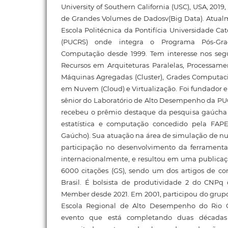
University of Southern California (USC), USA, 201
de Grandes Volumes de Dadosv(Big Data). Atualme
Escola Politécnica da Pontifícia Universidade Ca
(PUCRS) onde integra o Programa Pós-Gr
Computação desde 1999. Tem interesse nos seg
Recursos em Arquiteturas Paralelas, Processamen
Máquinas Agregadas (Cluster), Grades Computaci
em Nuvem (Cloud) e Virtualização. Foi fundador 
sênior do Laboratório de Alto Desempenho da P
recebeu o prêmio destaque da pesquisa gaúcha
estatística e computação concedido pela FAP
Gaúcho). Sua atuação na área de simulação de n
participação no desenvolvimento da ferrament
internacionalmente, e resultou em uma publicaç
6000 citações (GS), sendo um dos artigos de c
Brasil. É bolsista de produtividade 2 do CNPq
Member desde 2021. Em 2001, participou do grup
Escola Regional de Alto Desempenho do Rio 
evento que está completando duas décadas 