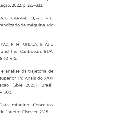
ação, 2022. p. 323–333.
A. D.; CARVALHO, A. C. P. L.
aprendizado de máquina. Rio
PAZ, F. H.; URZÚA, S. At a
a and the Caribbean. EUA:
8-1014-5.
 e análise da trajetória de
uperior. In: Anais do XXXI
ção (Sbie 2020). Brasil:
–1602.
ata minning: Conceitos,
e Janeiro: Elsevier, 2015.