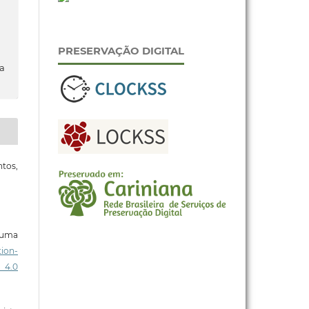
PRESERVAÇÃO DIGITAL
da
tos,
b uma
ion-
 4.0