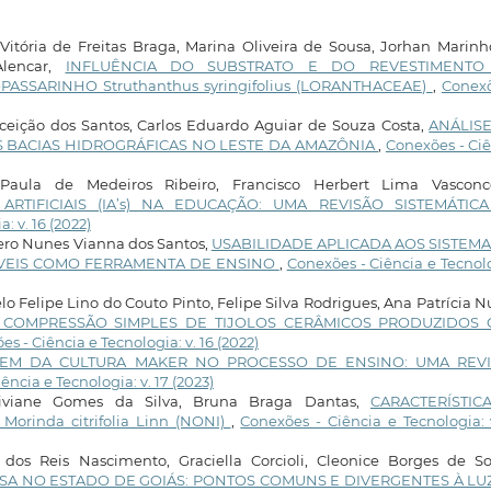
 Vitória de Freitas Braga, Marina Oliveira de Sousa, Jorhan Marin
Alencar,
INFLUÊNCIA DO SUBSTRATO E DO REVESTIMENTO
ASSARINHO Struthanthus syringifolius (LORANTHACEAE)
,
Conexõ
ceição dos Santos, Carlos Eduardo Aguiar de Souza Costa,
ANÁLIS
 BACIAS HIDROGRÁFICAS NO LESTE DA AMAZÔNIA
,
Conexões - Ci
aula de Medeiros Ribeiro, Francisco Herbert Lima Vasconce
RTIFICIAIS (IA’s) NA EDUCAÇÃO: UMA REVISÃO SISTEMÁTIC
: v. 16 (2022)
hero Nunes Vianna dos Santos,
USABILIDADE APLICADA AOS SISTEMA
ÓVEIS COMO FERRAMENTA DE ENSINO
,
Conexões - Ciência e Tecnol
 Felipe Lino do Couto Pinto, Felipe Silva Rodrigues, Ana Patrícia 
À COMPRESSÃO SIMPLES DE TIJOLOS CERÂMICOS PRODUZIDOS
s - Ciência e Tecnologia: v. 16 (2022)
EM DA CULTURA MAKER NO PROCESSO DE ENSINO: UMA REV
ência e Tecnologia: v. 17 (2023)
Viviane Gomes da Silva, Bruna Braga Dantas,
CARACTERÍSTIC
rinda citrifolia Linn (NONI)
,
Conexões - Ciência e Tecnologia: 
os Reis Nascimento, Graciella Corcioli, Cleonice Borges de So
A NO ESTADO DE GOIÁS: PONTOS COMUNS E DIVERGENTES À LU