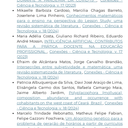
DURANTE A PANDEMIA DA COVID-19
,
Conexões -
Ciência e Tecnologia: v. 17 (2023)
Mikaelle Barboza Cardoso, Marcilia Chagas Barreto,
Joserlene Lima Pinheiro,
Conhecimentos matemáticos
para o ensino na perspectiva do Lesson Study: uma
revisão sistemática de literatura
,
Conexões - Ciência e
Tecnologia: v. 18 (2024)
Maria Adélia Costa, Giuliano Richard Ribeiro, Eduardo
André Mossin,
INTELIGÊNCIA ARTIFICIAL: CONTRIBUTOS
PARA A PRÁTICA DOCENTE NA EDUCAÇÃO
PROFISSIONAL
,
Conexões - Ciência e Tecnologia: v. 17
(2023)
Efraim de Alcântara Matos, Jorge Carvalho Brandão,
Intersecções entre subjetividade e matemática: uma
revisão sistematizada de literatura
,
Conexões - Ciência e
Tecnologia: v. 18 (2024)
Patricia Albuquerque da Silva, Davi José Araújo de Lima,
Elisângela Carmo dos Santos, Rafaela Camargo Maia,
Jaime Alberto Jardim,
Polyplacophora (mollusca):
composition, abundance and occurrence with
cohabitants on the west coast of Ceará, Brazil
,
Conexões
- Ciência e Tecnologia: v. 18 (2024)
Marcelo Trindade Rebonatto, Matheus Felipe Fabian,
Felipe Gazzoni Foschiera,
Um Algoritmo genético para a
problema de geração de horários a partir de currículos