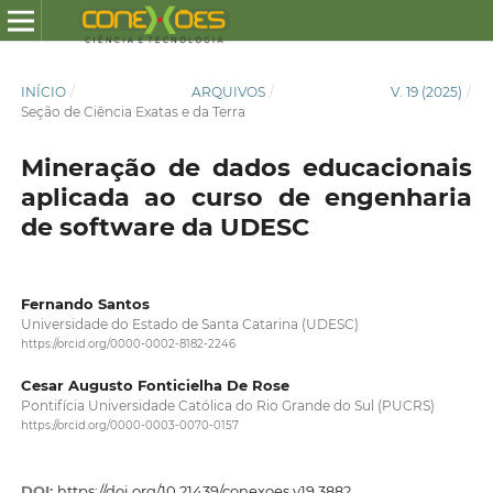
INÍCIO
/
ARQUIVOS
/
V. 19 (2025)
/
Seção de Ciência Exatas e da Terra
Mineração de dados educacionais
aplicada ao curso de engenharia
de software da UDESC
Fernando Santos
Universidade do Estado de Santa Catarina (UDESC)
https://orcid.org/0000-0002-8182-2246
Cesar Augusto Fonticielha De Rose
Pontifícia Universidade Católica do Rio Grande do Sul (PUCRS)
https://orcid.org/0000-0003-0070-0157
DOI:
https://doi.org/10.21439/conexoes.v19.3882