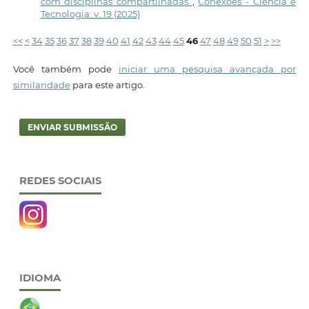
com disciplinas compartilhadas
,
Conexões - Ciência e
Tecnologia: v. 19 (2025)
<<
<
34
35
36
37
38
39
40
41
42
43
44
45
46
47
48
49
50
51
>
>>
Você também pode
iniciar uma pesquisa avançada por
similaridade
para este artigo.
ENVIAR SUBMISSÃO
REDES SOCIAIS
IDIOMA