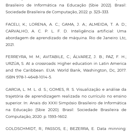
Brasileiro de Informática na Educação (Sbie 2022). Brasil:
Sociedade Brasileira de Computação, 2022. p. 323–333.
FACELI, K.; LORENA, A. C.; GAMA, J. A.; ALMEIDA, T. A. D.;
CARVALHO, A. C. P. L. F. D. Inteligência artificial: Uma
abordagem de aprendizado de máquina. Rio de Janeiro: Ltc,
2021.
FERREYRA, M. M.; AVITABILE, C.; ÁLVAREZ, J. B.; PAZ, F. H.;
URZÚA, S. At a crossroads: Higher education in Latin America
and the Caribbean. EUA: World Bank, Washington, Dc, 2017.
ISBN 978-1-4648-1014-5.
GARCIA, L. M. L. d. S.; GOMES, R. S. Visualização e análise da
trajetória de aprendizagem realizada no currículo no ensino
superior. In: Anais do XXXI Simpósio Brasileiro de Informática
na Educação (Sbie 2020). Brasil: Sociedade Brasileira de
Computação, 2020. p. 1593–1602.
GOLDSCHMIDT, R.; PASSOS, E.; BEZERRA, E. Data minning: