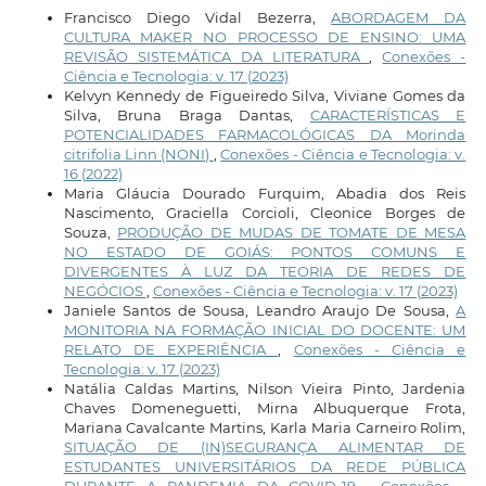
Francisco Diego Vidal Bezerra,
ABORDAGEM DA
CULTURA MAKER NO PROCESSO DE ENSINO: UMA
REVISÃO SISTEMÁTICA DA LITERATURA
,
Conexões -
Ciência e Tecnologia: v. 17 (2023)
Kelvyn Kennedy de Figueiredo Silva, Viviane Gomes da
Silva, Bruna Braga Dantas,
CARACTERÍSTICAS E
POTENCIALIDADES FARMACOLÓGICAS DA Morinda
citrifolia Linn (NONI)
,
Conexões - Ciência e Tecnologia: v.
16 (2022)
Maria Gláucia Dourado Furquim, Abadia dos Reis
Nascimento, Graciella Corcioli, Cleonice Borges de
Souza,
PRODUÇÃO DE MUDAS DE TOMATE DE MESA
NO ESTADO DE GOIÁS: PONTOS COMUNS E
DIVERGENTES À LUZ DA TEORIA DE REDES DE
NEGÓCIOS
,
Conexões - Ciência e Tecnologia: v. 17 (2023)
Janiele Santos de Sousa, Leandro Araujo De Sousa,
A
MONITORIA NA FORMAÇÃO INICIAL DO DOCENTE: UM
RELATO DE EXPERIÊNCIA
,
Conexões - Ciência e
Tecnologia: v. 17 (2023)
Natália Caldas Martins, Nilson Vieira Pinto, Jardenia
Chaves Domeneguetti, Mirna Albuquerque Frota,
Mariana Cavalcante Martins, Karla Maria Carneiro Rolim,
SITUAÇÃO DE (IN)SEGURANÇA ALIMENTAR DE
ESTUDANTES UNIVERSITÁRIOS DA REDE PÚBLICA