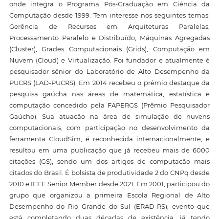
onde integra o Programa Pós-Graduação em Ciência da
Computação desde 1999. Tem interesse nos seguintes temas:
Gerência de Recursos em Arquiteturas Paralelas,
Processamento Paralelo e Distribuído, Máquinas Agregadas
(Cluster), Grades Computacionais (Grids), Computação em
Nuvem (Cloud) e Virtualização. Foi fundador e atualmente é
pesquisador sênior do Laboratório de Alto Desempenho da
PUCRS (LAD-PUCRS). Em 2014 recebeu o prêmio destaque da
pesquisa gaúcha nas áreas de matemática, estatística e
computação concedido pela FAPERGS (Prêmio Pesquisador
Gaúcho). Sua atuação na área de simulação de nuvens
computacionais, com participação no desenvolvimento da
ferramenta CloudSim, é reconhecida internacionalmente, e
resultou em uma publicação que já recebeu mais de 6000
citações (GS), sendo um dos artigos de computação mais
citados do Brasil. É bolsista de produtividade 2 do CNPq desde
2010 e IEEE Senior Member desde 2021. Em 2001, participou do
grupo que organizou a primeira Escola Regional de Alto
Desempenho do Rio Grande do Sul (ERAD-RS), evento que
está completando duas décadas de existência, já tendo