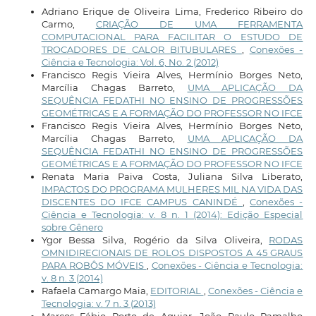
Adriano Erique de Oliveira Lima, Frederico Ribeiro do
Carmo,
CRIAÇÃO DE UMA FERRAMENTA
COMPUTACIONAL PARA FACILITAR O ESTUDO DE
TROCADORES DE CALOR BITUBULARES
,
Conexões -
Ciência e Tecnologia: Vol. 6, No. 2 (2012)
Francisco Regis Vieira Alves, Hermínio Borges Neto,
Marcília Chagas Barreto,
UMA APLICAÇÃO DA
SEQUÊNCIA FEDATHI NO ENSINO DE PROGRESSÕES
GEOMÉTRICAS E A FORMAÇÃO DO PROFESSOR NO IFCE
Francisco Regis Vieira Alves, Hermínio Borges Neto,
Marcília Chagas Barreto,
UMA APLICAÇÃO DA
SEQUÊNCIA FEDATHI NO ENSINO DE PROGRESSÕES
GEOMÉTRICAS E A FORMAÇÃO DO PROFESSOR NO IFCE
Renata Maria Paiva Costa, Juliana Silva Liberato,
IMPACTOS DO PROGRAMA MULHERES MIL NA VIDA DAS
DISCENTES DO IFCE CAMPUS CANINDÉ
,
Conexões -
Ciência e Tecnologia: v. 8 n. 1 (2014): Edição Especial
sobre Gênero
Ygor Bessa Silva, Rogério da Silva Oliveira,
RODAS
OMNIDIRECIONAIS DE ROLOS DISPOSTOS A 45 GRAUS
PARA ROBÔS MÓVEIS
,
Conexões - Ciência e Tecnologia:
v. 8 n. 3 (2014)
Rafaela Camargo Maia,
EDITORIAL
,
Conexões - Ciência e
Tecnologia: v. 7 n. 3 (2013)