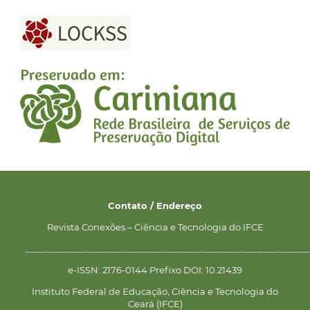
Contato / Endereço
Revista Conexões – Ciência e Tecnologia do IFCE
__________________________________________________________
e-ISSN: 2176-0144 Prefixo DOI: 10.21439
Instituto Federal de Educação, Ciência e Tecnologia do
Ceará (IFCE)