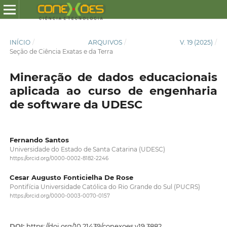
INÍCIO
/
ARQUIVOS
/
V. 19 (2025)
/
Seção de Ciência Exatas e da Terra
Mineração de dados educacionais
aplicada ao curso de engenharia
de software da UDESC
Fernando Santos
Universidade do Estado de Santa Catarina (UDESC)
https://orcid.org/0000-0002-8182-2246
Cesar Augusto Fonticielha De Rose
Pontifícia Universidade Católica do Rio Grande do Sul (PUCRS)
https://orcid.org/0000-0003-0070-0157
DOI:
https://doi.org/10.21439/conexoes.v19.3882