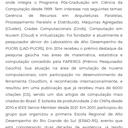
onde integra o Programa Pós-Graduação em Ciência da
Computação desde 1999. Tem interesse nos seguintes temas:
Gerência de Recursos em Arquiteturas Paralelas,
Processamento Paralelo e Distribuído, Máquinas Agregadas
(Cluster), Grades Computacionais (Grids), Computação em
Nuvem (Cloud) e Virtualização. Foi fundador e atualmente é
pesquisador sênior do Laboratório de Alto Desempenho da
PUCRS (LAD-PUCRS). Em 2014 recebeu o prêmio destaque da
pesquisa gaúcha nas áreas de matemática, estatística e
computação concedido pela FAPERGS (Prêmio Pesquisador
Gaúcho). Sua atuação na área de simulação de nuvens
computacionais, com participação no desenvolvimento da
ferramenta CloudSim, é reconhecida internacionalmente, e
resultou em uma publicação que já recebeu mais de 6000
citações (GS), sendo um dos artigos de computação mais
citados do Brasil. É bolsista de produtividade 2 do CNPq desde
2010 e IEEE Senior Member desde 2021. Em 2001, participou do
grupo que organizou a primeira Escola Regional de Alto
Desempenho do Rio Grande do Sul (ERAD-RS), evento que
está completando duas décadas de existência, já tendo