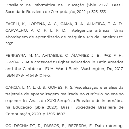
Brasileiro de Informática na Educação (Sbie 2022). Brasil:
Sociedade Brasileira de Computação, 2022. p. 323–333.
FACELI, K.; LORENA, A. C.; GAMA, J. A.; ALMEIDA, T. A. D.;
CARVALHO, A. C. P. L. F. D. Inteligência artificial: Uma
abordagem de aprendizado de máquina. Rio de Janeiro: Ltc,
2021.
FERREYRA, M. M.; AVITABILE, C.; ÁLVAREZ, J. B.; PAZ, F. H.;
URZÚA, S. At a crossroads: Higher education in Latin America
and the Caribbean. EUA: World Bank, Washington, Dc, 2017.
ISBN 978-1-4648-1014-5.
GARCIA, L. M. L. d. S.; GOMES, R. S. Visualização e análise da
trajetória de aprendizagem realizada no currículo no ensino
superior. In: Anais do XXXI Simpósio Brasileiro de Informática
na Educação (Sbie 2020). Brasil: Sociedade Brasileira de
Computação, 2020. p. 1593–1602.
GOLDSCHMIDT, R.; PASSOS, E.; BEZERRA, E. Data minning: