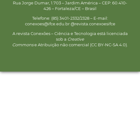
Rua Jorge Dumar, 1.703 – Jardim América – CEP: 60.410-
426 – Fortaleza/CE – Brasil
Telefone: (85) 3401-2332/2328 – E-mail:
conexoes@ifce.edu.br @revista.conexoesifce
A revista Conexões – Ciência e Tecnologia está licenciada
sob a
Creative
Commons
e Atribuição não comercial (CC BY-NC-SA 4.0).