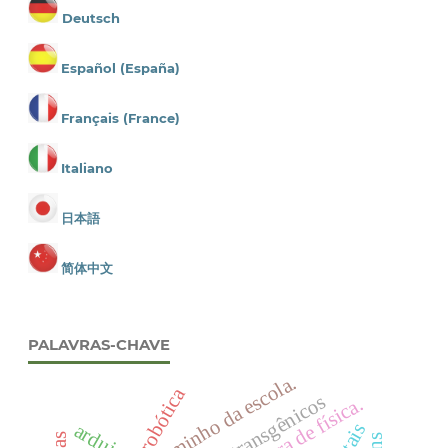
Deutsch
Español (España)
Français (France)
Italiano
日本語
简体中文
PALAVRAS-CHAVE
programa caminho da escola.
robótica
transgênicos
mostra de física.
arduino