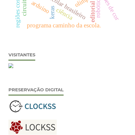
transporte escolar brasileiro
regiões costeiras
padrões de cor
circuito rc
robótica
arduino
editorial
keras
ciência
programa caminho da escola.
VISITANTES
PRESERVAÇÃO DIGITAL