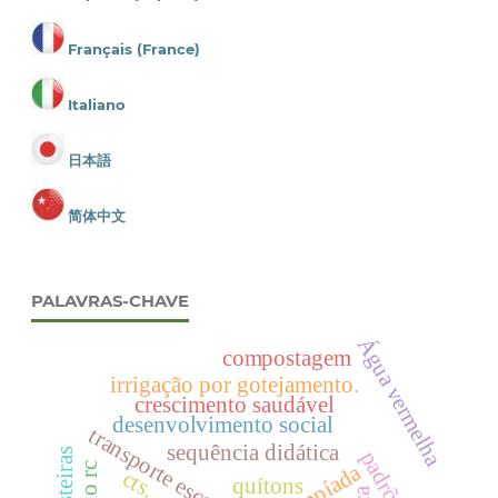
Français (France)
Italiano
日本語
简体中文
PALAVRAS-CHAVE
Água vermelha
compostagem
irrigação por gotejamento.
crescimento saudável
desenvolvimento social
sequência didática
olimpíada
cts.
quítons