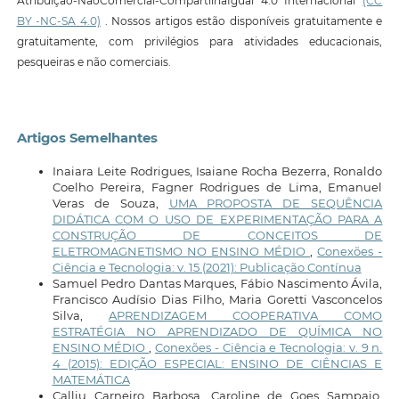
Atribuição-NãoComercial-CompartilhaIgual 4.0 Internacional
(CC
BY -NC-SA 4.0)
. Nossos artigos estão disponíveis gratuitamente e
gratuitamente, com privilégios para atividades educacionais,
pesqueiras e não comerciais.
Artigos Semelhantes
Inaiara Leite Rodrigues, Isaiane Rocha Bezerra, Ronaldo
Coelho Pereira, Fagner Rodrigues de Lima, Emanuel
Veras de Souza,
UMA PROPOSTA DE SEQUÊNCIA
DIDÁTICA COM O USO DE EXPERIMENTAÇÃO PARA A
CONSTRUÇÃO DE CONCEITOS DE
ELETROMAGNETISMO NO ENSINO MÉDIO
,
Conexões -
Ciência e Tecnologia: v. 15 (2021): Publicação Contínua
Samuel Pedro Dantas Marques, Fábio Nascimento Ávila,
Francisco Audísio Dias Filho, Maria Goretti Vasconcelos
Silva,
APRENDIZAGEM COOPERATIVA COMO
ESTRATÉGIA NO APRENDIZADO DE QUÍMICA NO
ENSINO MÉDIO
,
Conexões - Ciência e Tecnologia: v. 9 n.
4 (2015): EDIÇÃO ESPECIAL: ENSINO DE CIÊNCIAS E
MATEMÁTICA
Calliu Carneiro Barbosa, Caroline de Goes Sampaio,