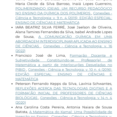
Maria Cleide da Silva Barroso, Inaiá Lopes Guerreiro,
POLIMERIZANDO IDEIAS: UM RECURSO PEDAGÓGICO
NO ENSINO DA QUÍMICA DOS POLÍMEROS
,
Conexões -
Ciência e Tecnologia: v. 9 n. 4 (2015): EDIÇÃO ESPECIAL:
ENSINO DE CIÊNCIAS E MATEMÁTICA
IARA BEATRIZ SILVA FERRÉ, José Jaelson de Oliveira,
Alana Tamires Fernandes da Silva, Isabel Andrade Lopes
de Sousa,
A COMUNICAÇÃO QUÍMICA EM UMA
ABORDAGEM INTERDISCIPLINAR APLICADA AO ENSINO
DE CIÊNCIAS
,
Conexões - Ciência e Tecnologia: v. 16
(2022)
Francisco José de Lima,
Formação Docente e
Subjetividade: Constituindo-se Professor(a) de
Matemática a partir de Interlocuções Desveladas no
PIBID
,
Conexões - Ciência e Tecnologia: v. 10 n. 4 (2016):
EDIÇÃO ESPECIAL: ENSINO DE CIÊNCIAS E
MATEMÁTICA
Peterson Fernando Kepps da Silva, Lavínia Schwantes,
REFLEXÕES ACERCA DAS TECNOLOGIAS DIGITAIS E A
FORMAÇÃO INICIAL DE PROFESSORES DE CIÊNCIAS
BIOLÓGICAS
,
Conexões - Ciência e Tecnologia: v. 14 n. 4
(2020)
Ana Carolina Costa Pereira, Antonia Naiara de Sousa
Batista,
A Matemática do Kamal: Uma Possibilidade de
Inserção no Ensino
,
Conexões - Ciência e Tecnologia: v.