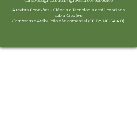
conexoes@ifce.edu.br @revista.conexoesifce
A revista Conexões – Ciência e Tecnologia está licenciada
sob a
Creative
Commons
e Atribuição não comercial (CC BY-NC-SA 4.0).