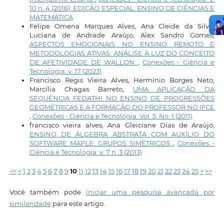
10 n. 4 (2016): EDIÇÃO ESPECIAL: ENSINO DE CIÊNCIAS E
MATEMÁTICA
Felipe Omena Marques Alves, Ana Cleide da Silva,
Luciana de Andrade Araújo, Alex Sandro Gomes,
ASPECTOS EMOCIONAIS NO ENSINO REMOTO E
METODOLOGIAS ATIVAS: ANÁLISE À LUZ DO CONCEITO
DE AFETIVIDADE DE WALLON
,
Conexões - Ciência e
Tecnologia: v. 17 (2023)
Francisco Regis Vieira Alves, Hermínio Borges Neto,
Marcília Chagas Barreto,
UMA APLICAÇÃO DA
SEQUÊNCIA FEDATHI NO ENSINO DE PROGRESSÕES
GEOMÉTRICAS E A FORMAÇÃO DO PROFESSOR NO IFCE
,
Conexões - Ciência e Tecnologia: Vol. 5, No. 1 (2011)
francisco vieira alves, Ana Gleiciane Dias de Araújo,
ENSINO DE ÁLGEBRA ABSTRATA COM AUXÍLIO DO
SOFTWARE MAPLE: GRUPOS SIMÉTRICOS
,
Conexões -
Ciência e Tecnologia: v. 7 n. 3 (2013)
<<
<
1
2
3
4
5
6
7
8
9
10
11
12
13
14
15
16
17
18
19
20
21
22
23
24
25
>
>>
Você também pode
iniciar uma pesquisa avançada por
similaridade
para este artigo.