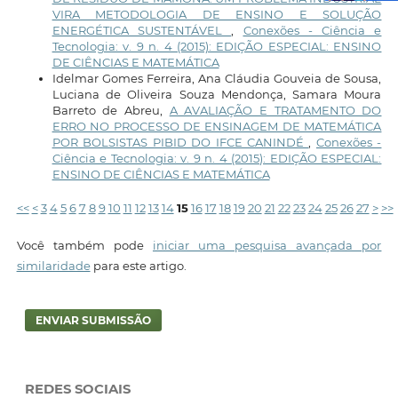
VIRA METODOLOGIA DE ENSINO E SOLUÇÃO
ENERGÉTICA SUSTENTÁVEL
,
Conexões - Ciência e
Tecnologia: v. 9 n. 4 (2015): EDIÇÃO ESPECIAL: ENSINO
DE CIÊNCIAS E MATEMÁTICA
Idelmar Gomes Ferreira, Ana Cláudia Gouveia de Sousa,
Luciana de Oliveira Souza Mendonça, Samara Moura
Barreto de Abreu,
A AVALIAÇÃO E TRATAMENTO DO
ERRO NO PROCESSO DE ENSINAGEM DE MATEMÁTICA
POR BOLSISTAS PIBID DO IFCE CANINDÉ
,
Conexões -
Ciência e Tecnologia: v. 9 n. 4 (2015): EDIÇÃO ESPECIAL:
ENSINO DE CIÊNCIAS E MATEMÁTICA
<<
<
3
4
5
6
7
8
9
10
11
12
13
14
15
16
17
18
19
20
21
22
23
24
25
26
27
>
>>
Você também pode
iniciar uma pesquisa avançada por
similaridade
para este artigo.
ENVIAR SUBMISSÃO
REDES SOCIAIS