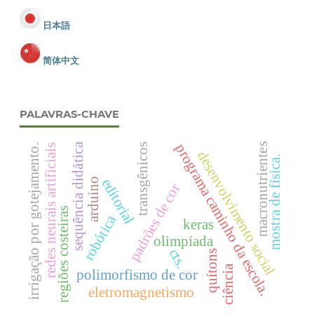
日本語
简体中文
PALAVRAS-CHAVE
programa caminho da escola.
sequência didática
macronutrientes
transgênicos
redes neurais artificiais
irrigação por gotejamento.
desenvolvimento social
mostra de física.
editorial
arduino
padrões de cor
regiões costeiras
robótica
keras
olimpíada
cts.
quítons
ciência
polimorfismo de cor
eletromagnetismo