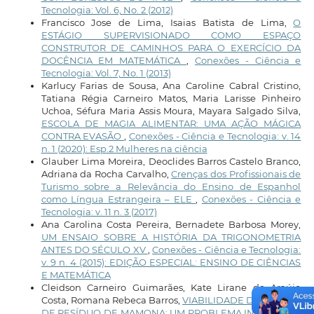
Tecnologia: Vol. 6, No. 2 (2012)
Francisco Jose de Lima, Isaias Batista de Lima,
O
ESTÁGIO SUPERVISIONADO COMO ESPAÇO
CONSTRUTOR DE CAMINHOS PARA O EXERCÍCIO DA
DOCÊNCIA EM MATEMÁTICA
,
Conexões - Ciência e
Tecnologia: Vol. 7, No. 1 (2013)
Karlucy Farias de Sousa, Ana Caroline Cabral Cristino,
Tatiana Régia Carneiro Matos, Maria Larisse Pinheiro
Uchoa, Séfura Maria Assis Moura, Mayara Salgado Silva,
ESCOLA DE MAGIA ALIMENTAR: UMA AÇÃO MÁGICA
CONTRA EVASÃO
,
Conexões - Ciência e Tecnologia: v. 14
n. 1 (2020): Esp.2 Mulheres na ciência
Glauber Lima Moreira, Deoclides Barros Castelo Branco,
Adriana da Rocha Carvalho,
Crenças dos Profissionais de
Turismo sobre a Relevância do Ensino de Espanhol
como Língua Estrangeira – ELE
,
Conexões - Ciência e
Tecnologia: v. 11 n. 3 (2017)
Ana Carolina Costa Pereira, Bernadete Barbosa Morey,
UM ENSAIO SOBRE A HISTÓRIA DA TRIGONOMETRIA
ANTES DO SÉCULO XV
,
Conexões - Ciência e Tecnologia:
v. 9 n. 4 (2015): EDIÇÃO ESPECIAL: ENSINO DE CIÊNCIAS
E MATEMÁTICA
Cleidson Carneiro Guimarães, Kate Lirane de Araújo
Costa, Romana Rebeca Barros,
VIABILIDADE DE QUEIMA
DE RESÍDUO DE MAMONA: UM PROBLEMA INDUSTRIAL