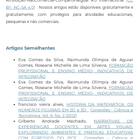
Atribuição-NãoComercial-CompartilhaIgual 4.0 Internacional
(CC
BY -NC-SA 4.0)
. Nossos artigos estão disponíveis gratuitamente e
gratuitamente, com privilégios para atividades educacionais,
pesqueiras e não comerciais.
Artigos Semelhantes
Eva Gomes da Silva, Raimunda Olímpia de Aguiar
Gomes, Roseane Michelle de Lima Silveira,
FORMAÇÃO
PROFISSIONAL E ENSINO MÉDIO- INDICATIVOS DE
INTEGRAÇÃO
Eva Gomes da Silva, Raimunda Olímpia de Aguiar
Gomes, Roseane Michelle de Lima Silveira,
FORMAÇÃO
PROFISSIONAL E ENSINO MÉDIO- INDICATIVOS DE
INTEGRAÇÃO
francisco vieira alves,
HISTORIA DA MATEMÁTICA: OS
NÚMEROS FIGURAIS EM 2D e 3D
,
Conexões - Ciência e
Tecnologia: Vol. 6, No. 2 (2012)
Gilberto Andrade Machado,
NARRATIVAS DE
EXPERIÊNCIAS DOCENTES EM ARTES VISUAIS:
EXPLORANDO AMBIENTES E PRÁTICAS EDUCATIVAS
COM EGRESSOS DO IFCE
,
Conexões - Ciência e