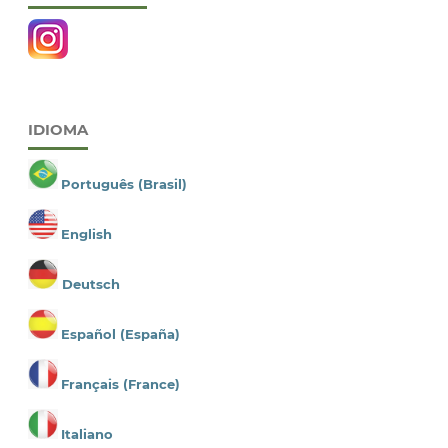
IDIOMA
Português (Brasil)
English
Deutsch
Español (España)
Français (France)
Italiano