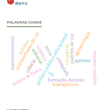
简体中文
PALAVRAS-CHAVE
agroecologia
polimorfismo de cor
política pública educacional
padrões de cor
macronutrientes
arduino
circuito rc
robótica
keras
editorial
regiões costeiras
olimpíada
quítons
ciência
mostra de física.
cts.
formação docente
transgênicos