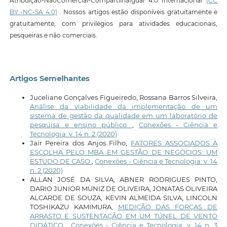
Atribuição-NãoComercial-CompartilhaIgual 4.0 Internacional
(CC
BY -NC-SA 4.0)
. Nossos artigos estão disponíveis gratuitamente e
gratuitamente, com privilégios para atividades educacionais,
pesqueiras e não comerciais.
Artigos Semelhantes
Juceliane Gonçalves Figueiredo, Rossana Barros Silveira,
Análise da viabilidade da implementação de um
sistema de gestão da qualidade em um laboratório de
pesquisa e ensino público
,
Conexões - Ciência e
Tecnologia: v. 14 n. 2 (2020)
Jair Pereira dos Anjos Filho,
FATORES ASSOCIADOS À
ESCOLHA PELO MBA EM GESTÃO DE NEGÓCIOS: UM
ESTUDO DE CASO
,
Conexões - Ciência e Tecnologia: v. 14
n. 2 (2020)
ALLAN JOSÉ DA SILVA, ABNER RODRIGUES PINTO,
DARIO JUNIOR MUNIZ DE OLIVEIRA, JONATAS OLIVEIRA
ALCARDE DE SOUZA, KEVIN ALMEIDA SILVA, LINCOLN
TOSHIKAZU KAMIMURA,
MEDIÇÃO DAS FORÇAS DE
ARRASTO E SUSTENTAÇÃO EM UM TÚNEL DE VENTO
DIDÁTICO
,
Conexões - Ciência e Tecnologia: v. 14 n. 3