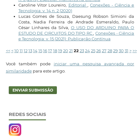
Caroline Vitor Loureiro,
Editorial
,
Conexões - Ciência e
Tecnologia: v. 14 n. 2 (2020)
Lucas Gomes de Souza, Daesung Robson Simioni da
Costa, Nadia Ferreira de Andrade Esmeraldo, Paulo
César Linhares da Silva,
O USO DO ARDUINO PARA O
ESTUDO DE CIRCUITOS DO TIPO RC
,
Conexões - Ciência
e Tecnologia: v. 15 (2021): Publicação Contínua
<<
<
10
11
12
13
14
15
16
17
18
19
20
21
22
23
24
25
26
27
28
29
30
31
>
>>
Você também pode
iniciar uma pesquisa avançada por
similaridade
para este artigo.
ENVIAR SUBMISSÃO
REDES SOCIAIS