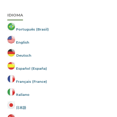
IDIOMA
Português (Brasil)
English
Deutsch
Español (España)
Français (France)
Italiano
日本語