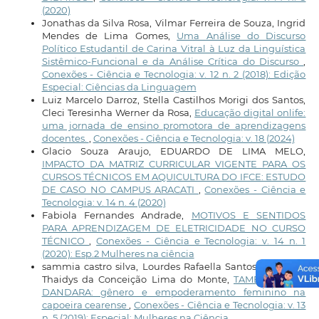
(2020)
Jonathas da Silva Rosa, Vilmar Ferreira de Souza, Ingrid
Mendes de Lima Gomes,
Uma Análise do Discurso
Político Estudantil de Carina Vitral à Luz da Linguística
Sistêmico-Funcional e da Análise Crítica do Discurso
,
Conexões - Ciência e Tecnologia: v. 12 n. 2 (2018): Edição
Especial: Ciências da Linguagem
Luiz Marcelo Darroz, Stella Castilhos Morigi dos Santos,
Cleci Teresinha Werner da Rosa,
Educação digital onlife:
uma jornada de ensino promotora de aprendizagens
docentes.
,
Conexões - Ciência e Tecnologia: v. 18 (2024)
Glacio Souza Araujo, EDUARDO DE LIMA MELO,
IMPACTO DA MATRIZ CURRICULAR VIGENTE PARA OS
CURSOS TÉCNICOS EM AQUICULTURA DO IFCE: ESTUDO
DE CASO NO CAMPUS ARACATI
,
Conexões - Ciência e
Tecnologia: v. 14 n. 4 (2020)
Fabiola Fernandes Andrade,
MOTIVOS E SENTIDOS
PARA APRENDIZAGEM DE ELETRICIDADE NO CURSO
TÉCNICO
,
Conexões - Ciência e Tecnologia: v. 14 n. 1
(2020): Esp.2 Mulheres na ciência
sammia castro silva, Lourdes Rafaella Santos Florêncio,
Thaidys da Conceição Lima do Monte,
TAMBORES DE
DANDARA: gênero e empoderamento feminino na
capoeira cearense
,
Conexões - Ciência e Tecnologia: v. 13
n. 5 (2019): Especial: Mulheres na Ciência