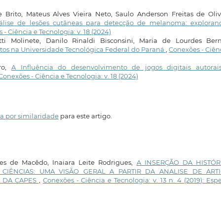
rito, Mateus Alves Vieira Neto, Saulo Anderson Freitas de Olive
álise de lesões cutâneas para detecção de melanoma: exploran
- Ciência e Tecnologia: v. 18 (2024)
tti Molinete, Danilo Rinaldi Bisconsini, Maria de Lourdes Berna
tos na Universidade Tecnológica Federal do Paraná
,
Conexões - Ciên
ro,
A Influência do desenvolvimento de jogos digitais autorai
Conexões - Ciência e Tecnologia: v. 18 (2024)
a por similaridade
para este artigo.
ves de Macêdo, Inaiara Leite Rodrigues,
A INSERÇÃO DA HISTÓR
 CIÊNCIAS: UMA VISÃO GERAL A PARTIR DA ANALISE DE ART
S DA CAPES
,
Conexões - Ciência e Tecnologia: v. 13 n. 4 (2019): Espe