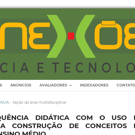
S
ANÚNCIOS
AVALIADORES
INDEXADORES
CONTAT
TÍNUA
/
Seção da área multidisciplinar
UÊNCIA DIDÁTICA COM O USO 
 A CONSTRUÇÃO DE CONCEITOS 
NSINO MÉDIO