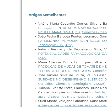
Artigos Semelhantes
Vitória Maria Coutinho Gomes, Silvany Ba
RELAÇÕES ENTRE SI: UMA ABORDAGEM S
NO IFCE MARACANAÚ (CE)
,
Conexões - Ciênc
João Pedro Barbosa Pontes, Leonardo Gomes
PATRIMÔNIO, MEMÓRIA, IDENTIDADE S
Tecnologia: v. 16 (2022)
Kelvyn Kennedy de Figueiredo Silva, 
POTENCIALIDADES FARMACOLÓGICAS DA Mo
(2022)
Maria Gláucia Dourado Furquim, Abadia d
PRODUÇÃO DE MUDAS DE TOMATE DE MES
TEORIA DE REDES DE NEGÓCIOS
,
Conexões 
José Janiere Silva de Souza, Paulo Cesa
SUJIDADE NO DESEMPENHO ELÉTRICO DE
Conexões - Ciência e Tecnologia: v. 17 (2023)
Juliana Evaristo Costa, Francisco Bruno Nas
Gabriel Marques do Nascimento,
Valida
aprendizagem de matemática financeira.
,
Sueli Monte, Valdjane Saldanha, Rand Marti
à frequência, tipo e fatores associados