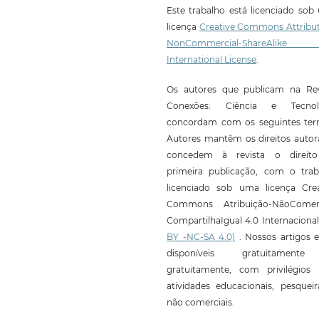
Este trabalho está licenciado so
licença
Creative Commons Attribut
NonCommercial-ShareAlike
International License
.
Os autores que publicam na Rev
Conexões: Ciência e Tecnol
concordam com os seguintes ter
Autores mantêm os direitos autor
concedem à revista o direit
primeira publicação, com o trab
licenciado sob uma licença Crea
Commons Atribuição-NãoComerc
CompartilhaIgual 4.0 Internaciona
BY -NC-SA 4.0)
. Nossos artigos e
disponíveis gratuitament
gratuitamente, com privilégios 
atividades educacionais, pesquei
não comerciais.