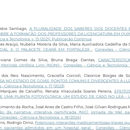
stos Santiago,
A PLURALIDADE DOS SABERES DOS DOCENTES 
OBRE A FORMAÇÃO DOS PROFESSORES DA LICENCIATURA EM QUÍ
ia e Tecnologia: v. 15 (2021): Publicação Contínua
 Araújo, Nubelia Moreira da Silva, Maria Auxiliadora Gadelha da 
OCIAL E O PALACETE CEARÁ EM FORTALEZA
,
Conexões - Ciênc
Viviane Gomes da Silva, Bruna Braga Dantas,
CARACTERÍSTIC
rinda citrifolia Linn (NONI)
,
Conexões - Ciência e Tecnologia: 
os Reis Nascimento, Graciella Corcioli, Cleonice Borges de So
A NO ESTADO DE GOIÁS: PONTOS COMUNS E DIVERGENTES À LU
- Ciência e Tecnologia: v. 17 (2023)
r Marques de Carvalho, Renata Imaculada Soares Pereira,
EFEITO
 UMA PLANTA FOTOVOLTAICA: UM ESTUDO DE CASO NO LEA - 
cimento da Rocha, José Aires de Castro Filho, José Gilvan Rodrigues 
ção da narrativa interativa gamificada (NIG) jornada da Mel pa
Conexões - Ciência e Tecnologia: v. 18 (2024)
ns, Rodrigo Diniz,
Potenciais interações medicamentosas graves qu
 em pacientes admitidos em um hospital geral
,
Conexões - Ciênc