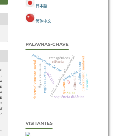
日本語
简体中文
PALAVRAS-CHAVE
polimorfismo de cor
política pública educacional
transgênicos
crescimento saudável
ciência
desenvolvimento social
padrões de cor
Água vermelha
regiões costeiras
R.
olimpíada
robótica
circuito rc
).
editorial
cts.
A
quítons
E
keras
A
sequência didática
E
O
 E
.
1
VISITANTES