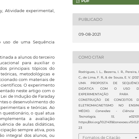
PDF
y, Atividade experimental,
PUBLICADO
09-08-2021
 o uso de uma Sequência
tinada a alunos do terceiro
COMO CITAR
acional para auxiliar o
os principais tópicos do
Rodrigues, I. L., Bezerra, I. R., Pereira, 
eóricas, metodológicas e
C., de Lima, F. R., & de Souza, E. V. (2021
ccionado com materiais de
UMA PROPOSTA DE SEQUÊNCI
s científicos. O experimento
DIDÁTICA COM O USO D
sentado neste artigo com o
EXPERIMENTAÇÃO PARA 
 Lei de Indução de Faraday
CONSTRUÇÃO DE CONCEITOS D
centes o desenvolvimento do
ELETROMAGNETISMO NO ENSIN
xperimentais e teóricas. Ao
MÉDIO.
Conexões - Ciência
m questionário, o qual atua
Tecnologia
,
15
, e021017
omplementa a avaliação
https://doi.org/10.21439/conexoes.v15i0.2
uência de aulas didáticas,
23
cipação sempre ativa, pois
ão integral dos alunos, ou
Fomatos de Citação