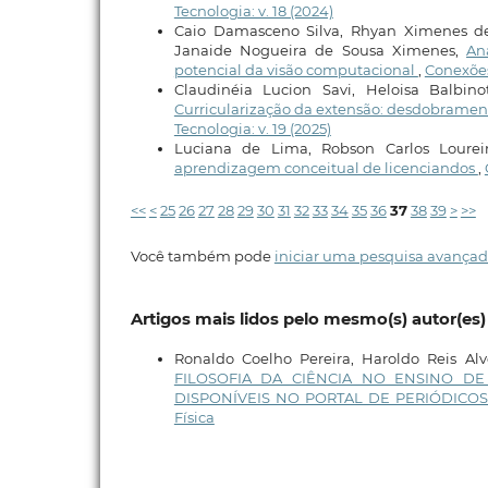
Tecnologia: v. 18 (2024)
Caio Damasceno Silva, Rhyan Ximenes de B
Janaide Nogueira de Sousa Ximenes,
An
potencial da visão computacional
,
Conexões 
Claudinéia Lucion Savi, Heloisa Balbino
Curricularização da extensão: desdobramen
Tecnologia: v. 19 (2025)
Luciana de Lima, Robson Carlos Lourei
aprendizagem conceitual de licenciandos
,
<<
<
25
26
27
28
29
30
31
32
33
34
35
36
37
38
39
>
>>
Você também pode
iniciar uma pesquisa avançad
Artigos mais lidos pelo mesmo(s) autor(es)
Ronaldo Coelho Pereira, Haroldo Reis Al
FILOSOFIA DA CIÊNCIA NO ENSINO DE
DISPONÍVEIS NO PORTAL DE PERIÓDICO
Física