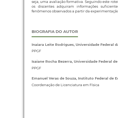
seja, uma avaliação formativa. Seguindo este rotei
os discentes adquiram informações suficient
fenômenos observados a partir da experimentação
BIOGRAFIA DO AUTOR
Inaiara Leite Rodrigues,
Universidade Federal d
PPGF
Isaiane Rocha Bezerra,
Universidade Federal d
PPGF
Emanuel Veras de Souza,
Instituto Federal de 
Coordenação de Licenciatura em Física