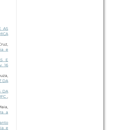
E AS
MICA
Cruz,
ia e
AS E
v. 16
uza,
Z DA
S DA
UFC
,
Maia,
ra a
anto
ia e