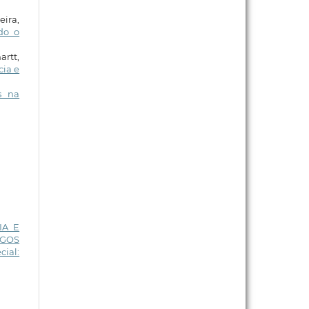
ira,
do o
rtt,
cia e
s na
IA E
IGOS
cial: