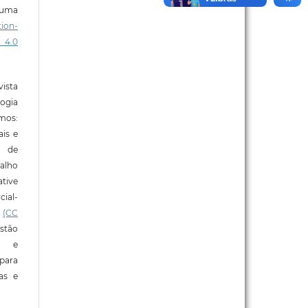
b uma
ion-
 4.0
ista
ogia
mos:
ais e
o de
alho
tive
ial-
l
(CC
stão
e e
para
ras e