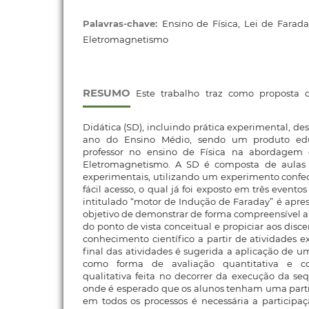
Palavras-chave:
Ensino de Física, Lei de Farada
Eletromagnetismo
RESUMO
Este trabalho traz como proposta
Didática (SD), incluindo prática experimental, des
ano do Ensino Médio, sendo um produto educ
professor no ensino de Física na abordagem d
Eletromagnetismo. A SD é composta de aulas t
experimentais, utilizando um experimento confe
fácil acesso, o qual já foi exposto em três evento
intitulado “motor de Indução de Faraday” é apre
objetivo de demonstrar de forma compreensível a
do ponto de vista conceitual e propiciar aos dis
conhecimento científico a partir de atividades e
final das atividades é sugerida a aplicação de u
como forma de avaliação quantitativa e c
qualitativa feita no decorrer da execução da seq
onde é esperado que os alunos tenham uma parti
em todos os processos é necessária a participaç