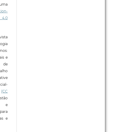
b uma
ion-
 4.0
ista
ogia
mos:
ais e
o de
alho
tive
ial-
l
(CC
stão
e e
para
ras e