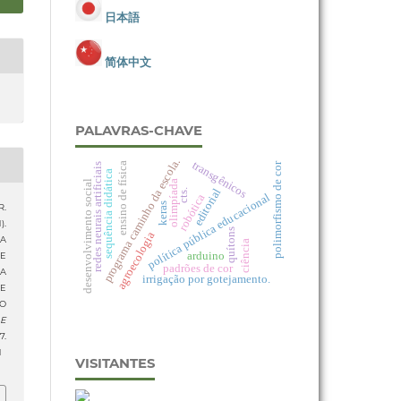
日本語
简体中文
PALAVRAS-CHAVE
programa caminho da escola.
transgênicos
polimorfismo de cor
ensino de física
redes neurais artificiais
sequência didática
desenvolvimento social
olimpíada
editorial
cts.
política pública educacional
robótica
keras
R.
).
quítons
agroecologia
A
ciência
arduino
E
padrões de cor
A
irrigação por gotejamento.
E
O
 E
.
1
VISITANTES