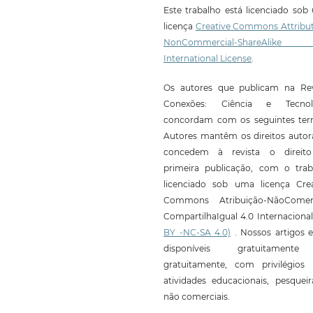
Este trabalho está licenciado so
licença
Creative Commons Attribut
NonCommercial-ShareAlike
International License
.
Os autores que publicam na Rev
Conexões: Ciência e Tecnol
concordam com os seguintes ter
Autores mantêm os direitos autor
concedem à revista o direit
primeira publicação, com o trab
licenciado sob uma licença Crea
Commons Atribuição-NãoComerc
CompartilhaIgual 4.0 Internaciona
BY -NC-SA 4.0)
. Nossos artigos e
disponíveis gratuitament
gratuitamente, com privilégios 
atividades educacionais, pesquei
não comerciais.