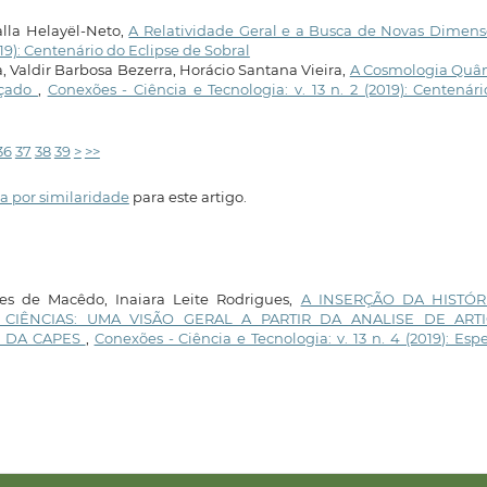
lla Helayël-Neto,
A Relatividade Geral e a Busca de Novas Dimen
019): Centenário do Eclipse de Sobral
, Valdir Barbosa Bezerra, Horácio Santana Vieira,
A Cosmologia Quân
açado
,
Conexões - Ciência e Tecnologia: v. 13 n. 2 (2019): Centenár
36
37
38
39
>
>>
a por similaridade
para este artigo.
ves de Macêdo, Inaiara Leite Rodrigues,
A INSERÇÃO DA HISTÓR
 CIÊNCIAS: UMA VISÃO GERAL A PARTIR DA ANALISE DE ART
S DA CAPES
,
Conexões - Ciência e Tecnologia: v. 13 n. 4 (2019): Espe