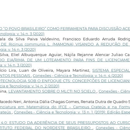
 “O POVO BRASILEIRO” COMO FERRAMENTA PARA DISCUSSÃO AC
ologia: v. 14 n. 3 (2020)
tala da Silva Paiva Valdevino, Francisco Eduardo Arruda Rodrig
 DE Ricinus communis L. (MAMONA) VISANDO A REDUÇÃO DE
a: v. 14 n. 3 (2020)
Silva, Eliel Albuquerque Aguiar, Nájila Rejanne Alencar Juliao Ca
DO EIA/RIMA DE UM LOTEAMENTO PARA FINS DE LICENCIAM
 v. 14 n. 3 (2020)
ício Lira, Luan de Oliveira, Mayara Martinez,
SISTEMA ESPECIAL
NTOS PESSOAIS
,
Conexões - Ciência e Tecnologia: v. 14 n. 4 (2020)
OTECNOLOGIA SOB O ENFOQUE CTS: CONCEPÇÕES DE LICENCIA
a e Tecnologia: v. 14 n. 2 (2020)
sina,
LEVANTAMENTO SOBRE O MLCTI NO SCIELO
,
Conexões - Ciên
 Macedo Neri, Antonia Dália Chagas Gomes, Renata Dutra de Quadro S
cenciatura em Matemática do IFCE – Campus Crateús e na Form
rateús
,
Conexões - Ciência e Tecnologia: v. 13 n. 1 (2019): Edição Espe
 4.0: ESTUDO DA ADERÊNCIA DE SEUS PRESSUPOSTOS AO CURS
TITUTO FEDERAL DO NORDESTE BRASILEIRO
,
Conexões - Ciênc