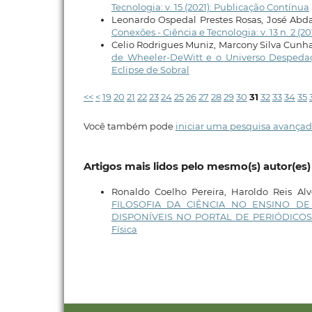
Tecnologia: v. 15 (2021): Publicação Contínua
Leonardo Ospedal Prestes Rosas, José Abda
Conexões - Ciência e Tecnologia: v. 13 n. 2 (2
Celio Rodrigues Muniz, Marcony Silva Cunha
de Wheeler-DeWitt e o Universo Desped
Eclipse de Sobral
<<
<
19
20
21
22
23
24
25
26
27
28
29
30
31
32
33
34
35
Você também pode
iniciar uma pesquisa avançad
Artigos mais lidos pelo mesmo(s) autor(es)
Ronaldo Coelho Pereira, Haroldo Reis Al
FILOSOFIA DA CIÊNCIA NO ENSINO DE
DISPONÍVEIS NO PORTAL DE PERIÓDICO
Física