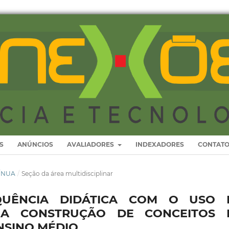
S
ANÚNCIOS
AVALIADORES
INDEXADORES
CONTAT
TÍNUA
/
Seção da área multidisciplinar
UÊNCIA DIDÁTICA COM O USO 
 A CONSTRUÇÃO DE CONCEITOS 
NSINO MÉDIO