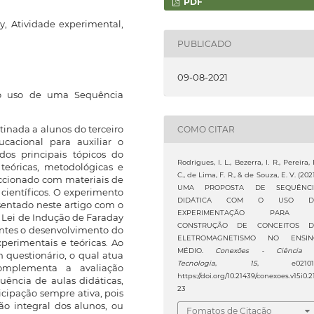
PDF
y, Atividade experimental,
PUBLICADO
09-08-2021
 o uso de uma Sequência
tinada a alunos do terceiro
COMO CITAR
acional para auxiliar o
os principais tópicos do
Rodrigues, I. L., Bezerra, I. R., Pereira, 
eóricas, metodológicas e
C., de Lima, F. R., & de Souza, E. V. (2021
ccionado com materiais de
UMA PROPOSTA DE SEQUÊNCI
s científicos. O experimento
DIDÁTICA COM O USO D
sentado neste artigo com o
EXPERIMENTAÇÃO PARA 
 Lei de Indução de Faraday
CONSTRUÇÃO DE CONCEITOS D
centes o desenvolvimento do
ELETROMAGNETISMO NO ENSIN
xperimentais e teóricas. Ao
MÉDIO.
Conexões - Ciência
m questionário, o qual atua
Tecnologia
,
15
, e021017
omplementa a avaliação
https://doi.org/10.21439/conexoes.v15i0.2
uência de aulas didáticas,
23
cipação sempre ativa, pois
ão integral dos alunos, ou
Fomatos de Citação