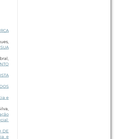
ERCA
ues,
 SUA
bral,
ENTO
ISTA
NDOS
cia e
ilva,
ação
cial:
O DE
ia e