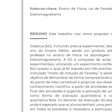
Palavras-chave:
Ensino de Física, Lei de Farada
Eletromagnetismo
RESUMO
Este trabalho traz como proposta
Didática (SD), incluindo prática experimental, des
ano do Ensino Médio, sendo um produto educ
professor no ensino de Física na abordagem d
Eletromagnetismo. A SD é composta de aulas t
experimentais, utilizando um experimento confe
fácil acesso, o qual já foi exposto em três evento
intitulado “motor de Indução de Faraday” é apre
objetivo de demonstrar de forma compreensível a
do ponto de vista conceitual e propiciar aos dis
conhecimento científico a partir de atividades e
final das atividades é sugerida a aplicação de u
como forma de avaliação quantitativa e c
qualitativa feita no decorrer da execução da seq
onde é esperado que os alunos tenham uma parti
em todos os processos é necessária a participaç