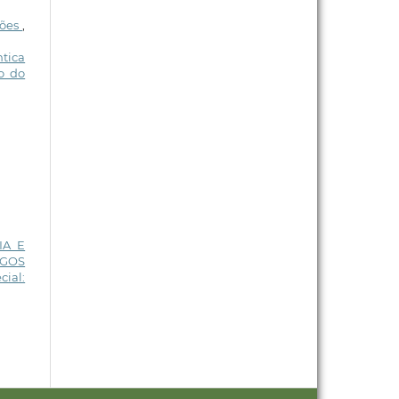
sões
,
tica
io do
IA E
IGOS
cial: