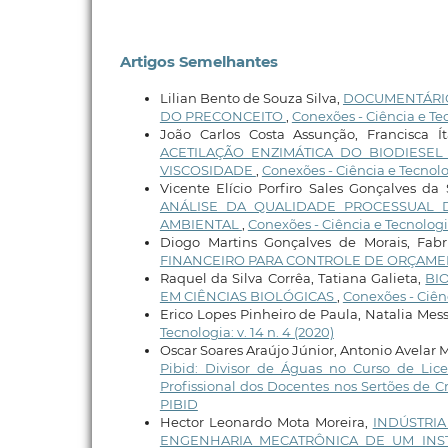
Artigos Semelhantes
Lilian Bento de Souza Silva,
DOCUMENTÁRIO
DO PRECONCEITO
,
Conexões - Ciência e Tecn
João Carlos Costa Assunção, Francisca Í
ACETILAÇÃO ENZIMÁTICA DO BIODIESEL
VISCOSIDADE
,
Conexões - Ciência e Tecnologi
Vicente Elício Porfiro Sales Gonçalves da 
ANÁLISE DA QUALIDADE PROCESSUAL 
AMBIENTAL
,
Conexões - Ciência e Tecnologia:
Diogo Martins Gonçalves de Morais, Fabr
FINANCEIRO PARA CONTROLE DE ORÇAME
Raquel da Silva Corrêa, Tatiana Galieta,
BI
EM CIÊNCIAS BIOLÓGICAS
,
Conexões - Ciênci
Erico Lopes Pinheiro de Paula, Natalia Mes
Tecnologia: v. 14 n. 4 (2020)
Oscar Soares Araújo Júnior, Antonio Avelar
Pibid: Divisor de Águas no Curso de Li
Profissional dos Docentes nos Sertões de C
PIBID
Hector Leonardo Mota Moreira,
INDÚSTRIA
ENGENHARIA MECATRÔNICA DE UM INS