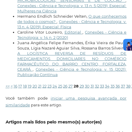
MICROBIOLÓGICAS, SENSORIAIS E DE COCÇÃO
,
Conexões - Ciência e Tecnologia: v. 13 n. 5 (2019): Especial:
Mulheres na Ciência
Hermano Endlich Schneider Velten,
O que conhecemos
de todos o cosmos?
,
Conexões - Ciência e Tecnologia: v.
13 n. 4 (2019): Especial: Física
Caroline Vitor Loureiro,
Editorial
,
Conexões - Ciência e
Tecnologia: v. 14 n. 2 (2020)
Juana Angélica Felipe Fernandes, Érika Vieira de Paula
Souza, Lígia Nazaré Aguiar Silva, Rossana Barros Silveira,
A LOGÍSTICA REVERSA DE RESÍDUOS DE
MEDICAMENTOS DOMICILIARES NO COMÉRCIO
FARMACÊUTICO DO BAIRRO CENTRO, FORTALEZA,
CEARÁ
,
Conexões - Ciência e Tecnologia: v. 15 (2021):
Publicação Contínua
<<
<
16
17
18
19
20
21
22
23
24
25
26
27
28
29
30
31
32
33
34
35
36
37
38
Você também pode
iniciar uma pesquisa avançada por
similaridade
para este artigo.
Artigos mais lidos pelo mesmo(s) autor(es)