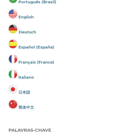
Português (Brasil)
English
Deutsch
Español (España)
Français (France)
Italiano
日本語
简体中文
PALAVRAS-CHAVE