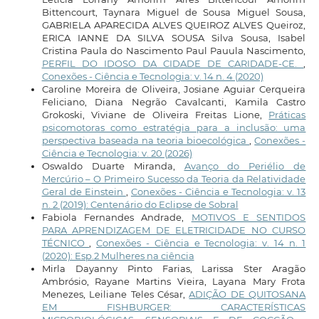
Bittencourt, Taynara Miguel de Sousa Miguel Sousa,
GABRIELA APARECIDA ALVES QUEIROZ ALVES Queiroz,
ERICA IANNE DA SILVA SOUSA Silva Sousa, Isabel
Cristina Paula do Nascimento Paul Pauula Nascimento,
PERFIL DO IDOSO DA CIDADE DE CARIDADE-CE.
,
Conexões - Ciência e Tecnologia: v. 14 n. 4 (2020)
Caroline Moreira de Oliveira, Josiane Aguiar Cerqueira
Feliciano, Diana Negrão Cavalcanti, Kamila Castro
Grokoski, Viviane de Oliveira Freitas Lione,
Práticas
psicomotoras como estratégia para a inclusão: uma
perspectiva baseada na teoria bioecológica
,
Conexões -
Ciência e Tecnologia: v. 20 (2026)
Oswaldo Duarte Miranda,
Avanço do Periélio de
Mercúrio – O Primeiro Sucesso da Teoria da Relatividade
Geral de Einstein
,
Conexões - Ciência e Tecnologia: v. 13
n. 2 (2019): Centenário do Eclipse de Sobral
Fabiola Fernandes Andrade,
MOTIVOS E SENTIDOS
PARA APRENDIZAGEM DE ELETRICIDADE NO CURSO
TÉCNICO
,
Conexões - Ciência e Tecnologia: v. 14 n. 1
(2020): Esp.2 Mulheres na ciência
Mirla Dayanny Pinto Farias, Larissa Ster Aragão
Ambrósio, Rayane Martins Vieira, Layana Mary Frota
Menezes, Leiliane Teles César,
ADIÇÃO DE QUITOSANA
EM FISHBURGER: CARACTERÍSTICAS