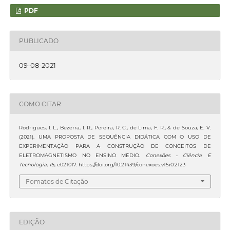
PDF
PUBLICADO
09-08-2021
COMO CITAR
Rodrigues, I. L., Bezerra, I. R., Pereira, R. C., de Lima, F. R., & de Souza, E. V.
(2021). UMA PROPOSTA DE SEQUÊNCIA DIDÁTICA COM O USO DE
EXPERIMENTAÇÃO PARA A CONSTRUÇÃO DE CONCEITOS DE
ELETROMAGNETISMO NO ENSINO MÉDIO.
Conexões - Ciência E
Tecnologia
,
15
, e021017. https://doi.org/10.21439/conexoes.v15i0.2123
Fomatos de Citação
EDIÇÃO