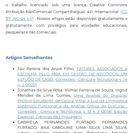
o trabalho licenciado sob uma licença Creative Commons
Atribuição-NãoComercial-CompartilhaIgual 4.0 Internacional
(CC
BY -NC-SA 4.0)
. Nossos artigos estão disponíveis gratuitamente e
gratuitamente, com privilégios para atividades educacionais,
pesqueiras e não comerciais.
Artigos Semelhantes
Jair Pereira dos Anjos Filho,
FATORES ASSOCIADOS À
ESCOLHA PELO MBA EM GESTÃO DE NEGÓCIOS: UM
ESTUDO DE CASO
,
Conexões - Ciência e Tecnologia: v. 14
n. 2 (2020)
Jonathas da Silva Rosa, Vilmar Ferreira de Souza, Ingrid
Mendes de Lima Gomes,
Uma Análise do Discurso
Político Estudantil de Carina Vitral à Luz da Linguística
Sistêmico-Funcional e da Análise Crítica do Discurso
,
Conexões - Ciência e Tecnologia: v. 12 n. 2 (2018): Edição
Especial: Ciências da Linguagem
GABRIELA FERNANDES FURTADO FERNANDES
FURTADO, ANA CAROLINE LIMA SILVA LIMA SILVA,
Letícia Lorrany Amorim Aires Bittencour Amorim