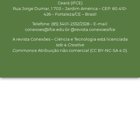
Ceará (IFCE)
Rua Jorge Dumar, 1.703 – Jardim América – CEP: 60.410-
426 – Fortaleza/CE – Brasil
Telefone: (85) 3401-2332/2328 – E-mail:
conexoes@ifce.edu.br @revista.conexoesifce
A revista Conexões – Ciência e Tecnologia está licenciada
sob a
Creative
Commons
e Atribuição não comercial (CC BY-NC-SA 4.0).