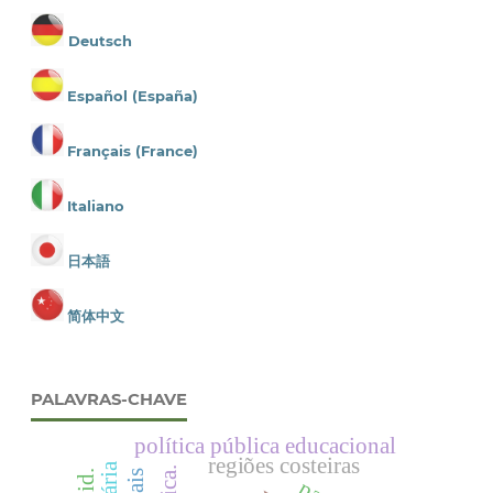
Deutsch
Español (España)
Français (France)
Italiano
日本語
简体中文
PALAVRAS-CHAVE
política pública educacional
regiões costeiras