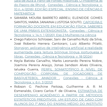
Sala de Aula a Partir de Fontes Históricas: O Problema 56
do Papiro de Rhind
,
Conexões - Ciência e Tecnologia: v.
10 n. 4 (2016): EDIÇÃO ESPECIAL: ENSINO DE CIÊNCIAS E
MATEMÁTICA
SAMARA MOURA BARRETO ABREU, ELENEIDE GOMES
SANTOS, MARIA JANAINA LUSTOSA SOUTO,
CAPOEIRA E
FORMAÇÃO DOCENTE EM EDUCAÇÃO FÍSICA: SABERES
DE UMA PRÁXIS EXTENSIONISTA
,
Conexões - Ciência e
Tecnologia: v. 14 n. 1 (2020): Esp.2 Mulheres na ciência
Diego Fabricio Schlosser, Sani de Carvalho Rutz da Silva,
José Roberto Herrera Cantorani, Luiz Alberto Pilatti,
Storysign: aplicativo de inteligência artificial e realidade
aumentada para leitura bilíngue língua portuguesa e
libras
,
Conexões - Ciência e Tecnologia: v. 18 (2024)
Keyla Batista Carvalho, Marks Leonardo Pereira Nobre,
Joamira Pereira Araújo, Jonas Jandson Alves Oliveira,
Ialuska Guerra,
PERFIL SOMATOTÍPICO E NÍVEL DE
COMPOSIÇÃO CORPORAL DE JOGADORES DE
BASQUETEBOL AMADOR
,
Conexões - Ciência e
Tecnologia: v. 6 n. 3 (2012)
Robson G. Fechine Feitosa, Guilherme A. R. M.
Esmeraldo, Cícero Carlos F. de Oliveira,
ESTIMATIVA DE
DESEMPENHO ACADÊMICO A PARTIR DE MÉTODOS
ESTATÍSTICOS PREDITIVOS: UM ESTUDO DE CASO COM
ALUNOS DO 1º ANO DO ENSINO MÉDIO DO INSTITUTO