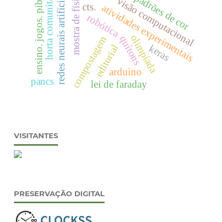
horta comunitária
mostra de física.
redes neurais artificiais
ensino. jogos. pibid.
padrões de cor
visão computacional
cts.
atividades experimentais
robótica
olimpíada
quítons
compostagem
keras
editorial
arduino
pancs
lei de faraday
VISITANTES
PRESERVAÇÃO DIGITAL