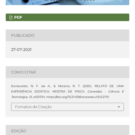
PDF
PUBLICADO
27-07-2021
COMO CITAR
Esmeraldo, N. F. de A., & Moreira, R. T. (2021). RELATO DE UMA
EXPERIÊNCIA DIDÁTICA: MOSTRA DE FÍSICA.
Conexões - Ciência E
Tecnologia
,
15
, e021014. https://doi.org/10.21439/conexoes.v15i0.2110
Fomatos de Citação
EDIÇÃO