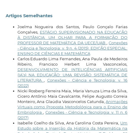
Artigos Semelhantes
Joelma Nogueira dos Santos, Paulo Gonçalo Farias
Gonçalves,
ESTÁGIO SUPERVISIONADO NA EDUCAÇÃO
À DISTÂNCIA: UM OLHAR PARA A FORMAÇÃO DO
PROFESSOR DE MATEMÁTICA DA UECE/UAB
,
Conexões
- Ciência e Tecnologia: v. 9 n. 4 (2015): EDIÇÃO ESPECIAL:
ENSINO DE CIÊNCIAS E MATEMÁTICA
Carlos Eduardo Lima Fernandes, Ana Paula de Medeiros
Ribeiro, Francisco Herbert Lima Vasconcelos,
DESENVOLVIMENTO DE INTELIGÊNCIAS ARTIFICIAIS
(IA’s) NA EDUCAÇÃO: UMA REVISÃO SISTEMÁTICA DE
LITERATURA
,
Conexões - Ciência e Tecnologia: v. 16
(2022)
Nicki Rosberg Ferreira Maia, Maria Vanuza Lima da Silva,
Cicero Antônio Maia Cavalcante, Felipe Augusto Correia
Monteiro, Ana Glaúdia Vasconcelos Catunda,
Animações
Virtuais como Proposta Metodológica para o Ensino de
Embriologia
,
Conexões - Ciência e Tecnologia: v. 11 n. 6
(2017)
Isabelle Coelho da Silva, Ana Carolina Costa Pereira,
Um
Estudo sobre a Inserção da História da Matemática na