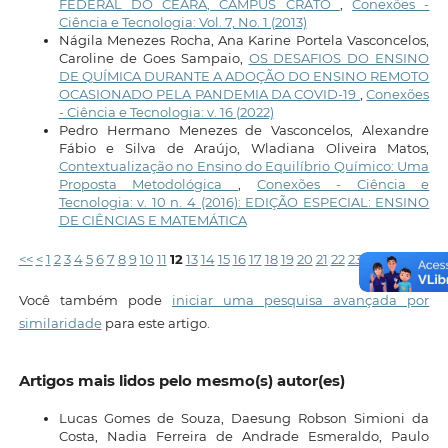
FEDERAL DO CEARÁ, CAMPUS CRATO
,
Conexões -
Ciência e Tecnologia: Vol. 7, No. 1 (2013)
Nágila Menezes Rocha, Ana Karine Portela Vasconcelos,
Caroline de Goes Sampaio,
OS DESAFIOS DO ENSINO
DE QUÍMICA DURANTE A ADOÇÃO DO ENSINO REMOTO
OCASIONADO PELA PANDEMIA DA COVID-19
,
Conexões
- Ciência e Tecnologia: v. 16 (2022)
Pedro Hermano Menezes de Vasconcelos, Alexandre
Fábio e Silva de Araújo, Wladiana Oliveira Matos,
Contextualização no Ensino do Equilíbrio Químico: Uma
Proposta Metodológica
,
Conexões - Ciência e
Tecnologia: v. 10 n. 4 (2016): EDIÇÃO ESPECIAL: ENSINO
DE CIÊNCIAS E MATEMÁTICA
<<
<
1
2
3
4
5
6
7
8
9
10
11
12
13
14
15
16
17
18
19
20
21
22
23
24
25
>
>>
Você também pode
iniciar uma pesquisa avançada por
similaridade
para este artigo.
Artigos mais lidos pelo mesmo(s) autor(es)
Lucas Gomes de Souza, Daesung Robson Simioni da
Costa, Nadia Ferreira de Andrade Esmeraldo, Paulo