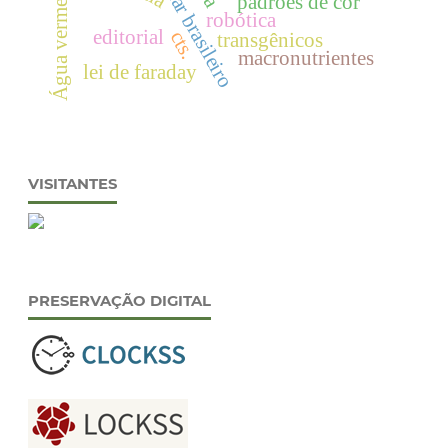
Água vermelha
padrões de cor
robótica
editorial
cts.
transgênicos
macronutrientes
lei de faraday
VISITANTES
PRESERVAÇÃO DIGITAL