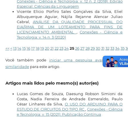
Conexões - Ciência e Tecnologia: v. 12 n. 2 (2018): Edição
Especial: Ciências da Linguagem
Vicente Elício Porfiro Sales Gonçalves da Silva, Eliel
Albuquerque Aguiar, Nájila Rejanne Alencar Juliao
Cabral,
ANÁLISE DA QUALIDADE PROCESSUAL DO
EIA/RIMA DE UM LOTEAMENTO PARA FINS DE
LICENCIAMENTO AMBIENTAL
,
Conexões - Ciência e
Tecnologia: v. 14 n. 3 (2020)
<<
<
13
14
15
16
17
18
19
20
21
22
23
24
25
26
27
28
29
30
31
32
33
34
35
3
Você também pode
iniciar uma pesquisa avançada por
similaridade
para este artigo.
Artigos mais lidos pelo mesmo(s) autor(es)
Lucas Gomes de Souza, Daesung Robson Simioni da
Costa, Nadia Ferreira de Andrade Esmeraldo, Paulo
César Linhares da Silva,
O USO DO ARDUINO PARA O
ESTUDO DE CIRCUITOS DO TIPO RC
,
Conexões - Ciência
e Tecnologia: v. 15 (2021): Publicação Contínua