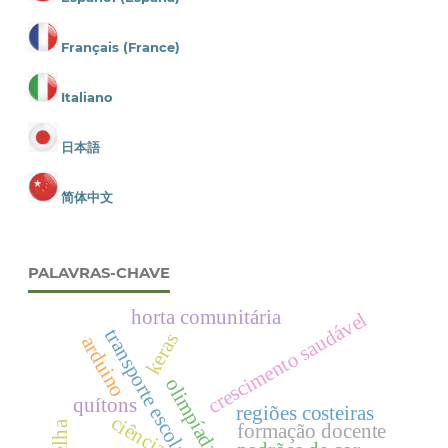
Français (France)
Italiano
日本語
简体中文
PALAVRAS-CHAVE
horta comunitária
crescimento saudável
transporte escolar brasileiro
keras
arduino
olimpíada
quítons
regiões costeiras
ciência
formação docente