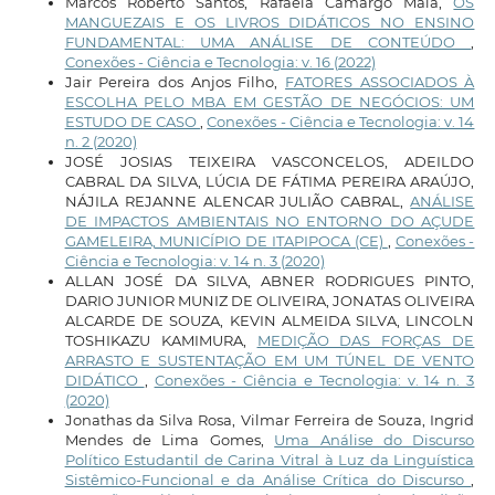
Marcos Roberto Santos, Rafaela Camargo Maia,
OS
MANGUEZAIS E OS LIVROS DIDÁTICOS NO ENSINO
FUNDAMENTAL: UMA ANÁLISE DE CONTEÚDO
,
Conexões - Ciência e Tecnologia: v. 16 (2022)
Jair Pereira dos Anjos Filho,
FATORES ASSOCIADOS À
ESCOLHA PELO MBA EM GESTÃO DE NEGÓCIOS: UM
ESTUDO DE CASO
,
Conexões - Ciência e Tecnologia: v. 14
n. 2 (2020)
JOSÉ JOSIAS TEIXEIRA VASCONCELOS, ADEILDO
CABRAL DA SILVA, LÚCIA DE FÁTIMA PEREIRA ARAÚJO,
NÁJILA REJANNE ALENCAR JULIÃO CABRAL,
ANÁLISE
DE IMPACTOS AMBIENTAIS NO ENTORNO DO AÇUDE
GAMELEIRA, MUNICÍPIO DE ITAPIPOCA (CE)
,
Conexões -
Ciência e Tecnologia: v. 14 n. 3 (2020)
ALLAN JOSÉ DA SILVA, ABNER RODRIGUES PINTO,
DARIO JUNIOR MUNIZ DE OLIVEIRA, JONATAS OLIVEIRA
ALCARDE DE SOUZA, KEVIN ALMEIDA SILVA, LINCOLN
TOSHIKAZU KAMIMURA,
MEDIÇÃO DAS FORÇAS DE
ARRASTO E SUSTENTAÇÃO EM UM TÚNEL DE VENTO
DIDÁTICO
,
Conexões - Ciência e Tecnologia: v. 14 n. 3
(2020)
Jonathas da Silva Rosa, Vilmar Ferreira de Souza, Ingrid
Mendes de Lima Gomes,
Uma Análise do Discurso
Político Estudantil de Carina Vitral à Luz da Linguística
Sistêmico-Funcional e da Análise Crítica do Discurso
,