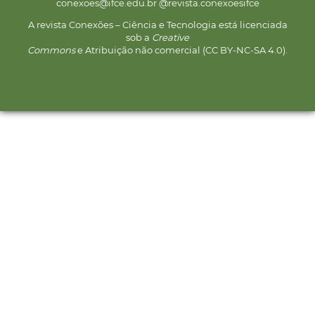
conexoes@ifce.edu.br @revista.conexoesifce
A revista Conexões – Ciência e Tecnologia está licenciada
sob a
Creative
Commons
e Atribuição não comercial (CC BY-NC-SA 4.0).