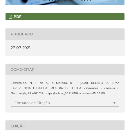
PDF
PUBLICADO
27-07-2021
COMO CITAR
Esmeraldo, N. F. de A., & Moreira, R. T. (2021). RELATO DE UMA
EXPERIÊNCIA DIDÁTICA: MOSTRA DE FÍSICA.
Conexões - Ciência E
Tecnologia
,
15
, e021014. https://doi.org/10.21439/conexoes.v15i0.2110
Fomatos de Citação
EDIÇÃO