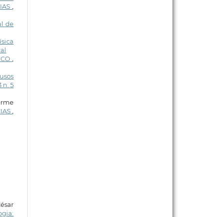
IAS
,
al de
ísica
ral
NICO
,
usos
 n. 5
erme
CIAS
,
ésar
ogia: