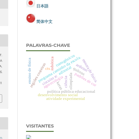
日本語
简体中文
PALAVRAS-CHAVE
transgênicos
T.
programa caminho da escola.
robótica
ensino de física
mostra de física.
IA
regiões costeiras
arduino
.
editorial
quítons
cts.
15
,
padrões de cor
olimpíada
circuito rc
agroecologia
ciência
keras
11
política pública educacional
desenvolvimento social
atividade experimental
VISITANTES
o