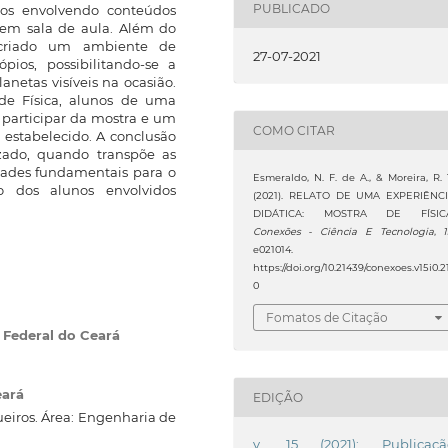
PUBLICADO
tos envolvendo conteúdos
s em sala de aula. Além do
 criado um ambiente de
27-07-2021
ios, possibilitando-se a
anetas visíveis na ocasião.
 de Física, alunos de uma
 participar da mostra e um
COMO CITAR
estabelecido. A conclusão
izado, quando transpõe as
idades fundamentais para o
Esmeraldo, N. F. de A., & Moreira, R. 
o dos alunos envolvidos
(2021). RELATO DE UMA EXPERIÊNC
DIDÁTICA: MOSTRA DE FÍSICA
Conexões - Ciência E Tecnologia
,
e021014.
https://doi.org/10.21439/conexoes.v15i0.2
0
Fomatos de Citação
o Federal do Ceará
eará
EDIÇÃO
eiros. Área: Engenharia de
v. 15 (2021): Publicaçã