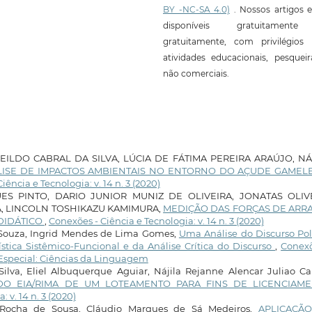
BY -NC-SA 4.0)
. Nossos artigos e
disponíveis gratuitament
gratuitamente, com privilégios 
atividades educacionais, pesquei
não comerciais.
EILDO CABRAL DA SILVA, LÚCIA DE FÁTIMA PEREIRA ARAÚJO, NÁ
ISE DE IMPACTOS AMBIENTAIS NO ENTORNO DO AÇUDE GAMELE
iência e Tecnologia: v. 14 n. 3 (2020)
ES PINTO, DARIO JUNIOR MUNIZ DE OLIVEIRA, JONATAS OLIV
A, LINCOLN TOSHIKAZU KAMIMURA,
MEDIÇÃO DAS FORÇAS DE ARR
DIDÁTICO
,
Conexões - Ciência e Tecnologia: v. 14 n. 3 (2020)
e Souza, Ingrid Mendes de Lima Gomes,
Uma Análise do Discurso Pol
ística Sistêmico-Funcional e da Análise Crítica do Discurso
,
Conexõ
ão Especial: Ciências da Linguagem
Silva, Eliel Albuquerque Aguiar, Nájila Rejanne Alencar Juliao Ca
DO EIA/RIMA DE UM LOTEAMENTO PARA FINS DE LICENCIAM
 v. 14 n. 3 (2020)
or Rocha de Sousa, Cláudio Marques de Sá Medeiros,
APLICAÇÃ