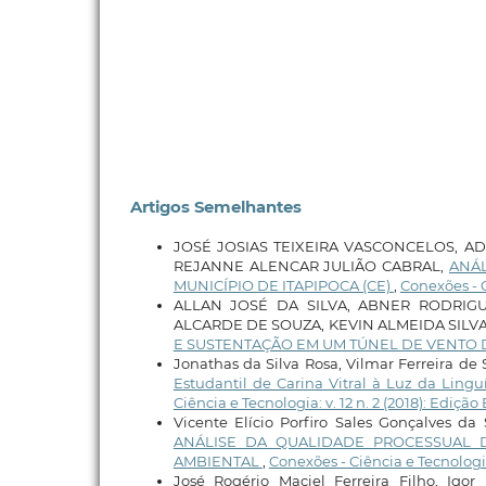
Artigos Semelhantes
JOSÉ JOSIAS TEIXEIRA VASCONCELOS, AD
REJANNE ALENCAR JULIÃO CABRAL,
ANÁL
MUNICÍPIO DE ITAPIPOCA (CE)
,
Conexões - C
ALLAN JOSÉ DA SILVA, ABNER RODRIGU
ALCARDE DE SOUZA, KEVIN ALMEIDA SILV
E SUSTENTAÇÃO EM UM TÚNEL DE VENTO 
Jonathas da Silva Rosa, Vilmar Ferreira d
Estudantil de Carina Vitral à Luz da Lingu
Ciência e Tecnologia: v. 12 n. 2 (2018): Ediç
Vicente Elício Porfiro Sales Gonçalves da 
ANÁLISE DA QUALIDADE PROCESSUAL 
AMBIENTAL
,
Conexões - Ciência e Tecnologia:
José Rogério Maciel Ferreira Filho, Ig