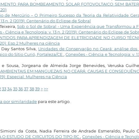
IMENTO PARA BOMBEAMENTO SOLAR FOTOVOLTAICO SEM BATER
020)
io de Mercúrio – O Primeiro Sucesso da Teoria da Relatividade Ger
13 n. 2 (2019): Centenário do Eclipse de Sobral
eixeira,
Sob o Sol de Sobral - Uma Experiência que Transformou a F
- Ciência e Tecnologia: v. 13 n. 2 (2019): Centenário do Eclipse de Sob
ENTIDOS PARA APRENDIZAGEM DE ELETRICIDADE NO CURSO TÉC
020): Esp.2 Mulheres na ciência
s Day Santos Silva,
Unidades de Conservação no Ceará: análise dos 
ico do Sítio Curió, Fortaleza/CE
,
Conexões - Ciência e Tecnologia: v. 13
a e Sousa, Jorgeana de Almeida Jorge Benevides, Veruska Guilh
 AMBIENTAIS EM MANGUEZAIS NO CEARÁ: CAUSAS E CONSEQUÊN
019): Especial: Mulheres na Ciência
2
33
34
35
36
37
38
39
>
>>
a por similaridade
para este artigo.
imioni da Costa, Nadia Ferreira de Andrade Esmeraldo, Paulo C
 O ESTUDO DE CIRCUITOS DO TIPO RC
,
Conexões - Ciência e Tecnol