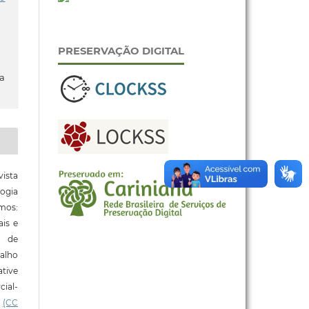
PRESERVAÇÃO DIGITAL
da
ista
ogia
mos:
ais e
o de
alho
tive
ial-
l
(CC