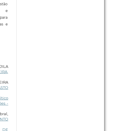
stão
e e
para
ras e
JILA
IRA,
EIRA
ASTO
ítico
es -
bral,
ENTO
O DE