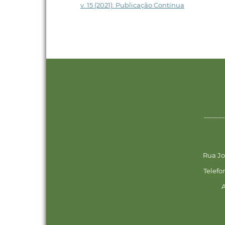
v. 15 (2021): Publicação Contínua
______
Rua Jo
Telefo
A