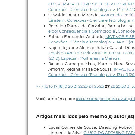
CONVERSOR ELETRÔNICO DE ALTO REND
Conexões - Ciência e Tecnologia: v. 14 n. 3 (2
Oswaldo Duarte Miranda,
Avanço do Periél
Einstein
,
Conexões - Ciência e Tecnologia: v. 
Reinaldo Ramos de Carvalho, Ramachrisna T
e por Consequência a Cosmologia
,
Conexões 
Fabiola Fernandes Andrade,
MOTIVOS E S
Conexões - Ciência e Tecnologia: v. 14 n. 1 (2
Nájila Rejanne Alencar Julião Cabral, Dori
legais da Área de Relevante Interesse Ecológ
(2019): Especial: Mulheres na Ciência
Rafaela Camargo Maia, Kamila Nara Silv
Amorim, Regina Maria de Sousa,
IMPACTOS
Conexões - Ciência e Tecnologia: v. 13 n. 5 (2
<<
<
15
16
17
18
19
20
21
22
23
24
25
26
27
28
29
30
31
3
Você também pode
iniciar uma pesquisa avançad
Artigos mais lidos pelo mesmo(s) autor(es)
Lucas Gomes de Souza, Daesung Robson S
Linhares da Silva,
O USO DO ARDUINO PARA