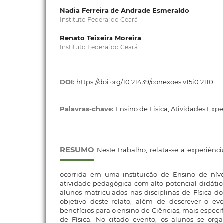
Nadia Ferreira de Andrade Esmeraldo
Instituto Federal do Ceará
Renato Teixeira Moreira
Instituto Federal do Ceará
DOI:
https://doi.org/10.21439/conexoes.v15i0.2110
Palavras-chave:
Ensino de Física, Atividades Expe
RESUMO
Neste trabalho, relata-se a experiênc
ocorrida em uma instituição de Ensino de nível
atividade pedagógica com alto potencial didáti
alunos matriculados nas disciplinas de Física d
objetivo deste relato, além de descrever o eve
benefícios para o ensino de Ciências, mais especi
de Física. No citado evento, os alunos se or