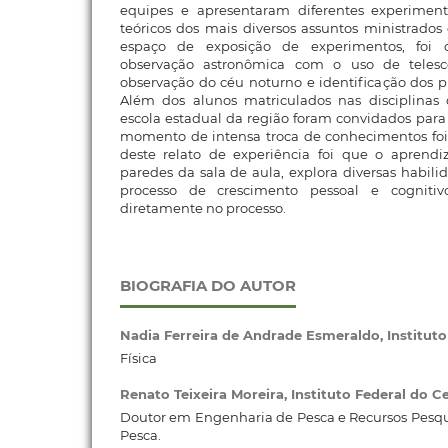
equipes e apresentaram diferentes experimen
teóricos dos mais diversos assuntos ministrado
espaço de exposição de experimentos, foi
observação astronômica com o uso de telescóp
observação do céu noturno e identificação dos pl
Além dos alunos matriculados nas disciplinas
escola estadual da região foram convidados para
momento de intensa troca de conhecimentos foi 
deste relato de experiência foi que o aprend
paredes da sala de aula, explora diversas habil
processo de crescimento pessoal e cognitiv
diretamente no processo.
BIOGRAFIA DO AUTOR
Nadia Ferreira de Andrade Esmeraldo,
Institut
Física
Renato Teixeira Moreira,
Instituto Federal do C
Doutor em Engenharia de Pesca e Recursos Pesqu
Pesca.