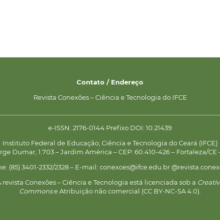
Contato / Endereço
Revista Conexões – Ciência e Tecnologia do IFCE
________________________________________________________________
e-ISSN: 2176-0144 Prefixo DOI: 10.21439
Instituto Federal de Educação, Ciência e Tecnologia do Ceará (IFCE)
rge Dumar, 1.703 – Jardim América – CEP: 60.410-426 – Fortaleza/CE –
ne: (85) 3401-2332/2328 – E-mail: conexoes@ifce.edu.br @revista.conex
 revista Conexões – Ciência e Tecnologia está licenciada sob a
Creati
Commons
e Atribuição não comercial (CC BY-NC-SA 4.0).