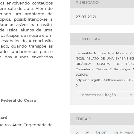
PUBLICADO
tos envolvendo conteúdos
s em sala de aula. Além do
 criado um ambiente de
27-07-2021
ios, possibilitando-se a
anetas visíveis na ocasião.
 de Física, alunos de uma
 participar da mostra e um
COMO CITAR
estabelecido. A conclusão
izado, quando transpõe as
idades fundamentais para o
Esmeraldo, N. F. de A., & Moreira, R. 
o dos alunos envolvidos
(2021). RELATO DE UMA EXPERIÊNC
DIDÁTICA: MOSTRA DE FÍSICA
Conexões - Ciência E Tecnologia
,
e021014.
https://doi.org/10.21439/conexoes.v15i0.2
0
Fomatos de Citação
o Federal do Ceará
eará
EDIÇÃO
eiros. Área: Engenharia de
v. 15 (2021): Publicaçã