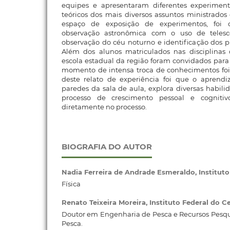
equipes e apresentaram diferentes experimen
teóricos dos mais diversos assuntos ministrado
espaço de exposição de experimentos, foi
observação astronômica com o uso de telescóp
observação do céu noturno e identificação dos pl
Além dos alunos matriculados nas disciplinas
escola estadual da região foram convidados para
momento de intensa troca de conhecimentos foi 
deste relato de experiência foi que o aprend
paredes da sala de aula, explora diversas habil
processo de crescimento pessoal e cognitiv
diretamente no processo.
BIOGRAFIA DO AUTOR
Nadia Ferreira de Andrade Esmeraldo,
Institut
Física
Renato Teixeira Moreira,
Instituto Federal do C
Doutor em Engenharia de Pesca e Recursos Pesqu
Pesca.