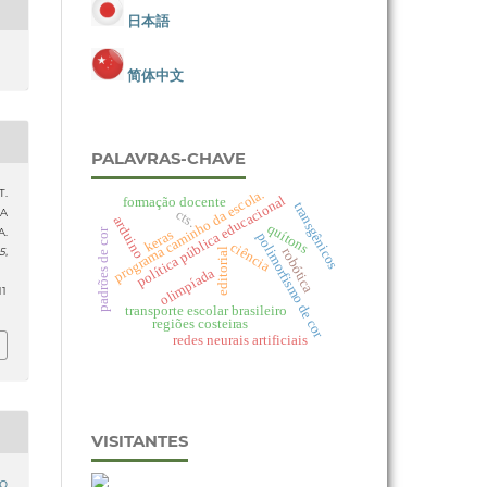
日本語
简体中文
PALAVRAS-CHAVE
programa caminho da escola.
T.
política pública educacional
formação docente
transgênicos
IA
cts.
arduino
quítons
.
keras
padrões de cor
polimorfismo de cor
ciência
robótica
15
,
editorial
olimpíada
11
transporte escolar brasileiro
regiões costeiras
redes neurais artificiais
VISITANTES
o