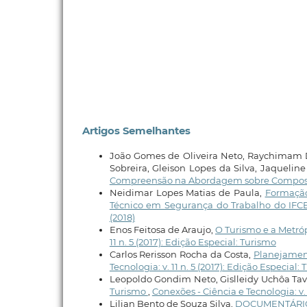
Artigos Semelhantes
João Gomes de Oliveira Neto, Raychimam 
Sobreira, Gleison Lopes da Silva, Jaquelin
Compreensão na Abordagem sobre Compost
Neidimar Lopes Matias de Paula,
Formação
Técnico em Segurança do Trabalho do IFC
(2018)
Enos Feitosa de Araujo,
O Turismo e a Metró
11 n. 5 (2017): Edição Especial: Turismo
Carlos Rerisson Rocha da Costa,
Planejamen
Tecnologia: v. 11 n. 5 (2017): Edição Especial:
Leopoldo Gondim Neto, Gislleidy Uchôa Tav
Turismo
,
Conexões - Ciência e Tecnologia: v. 
Lilian Bento de Souza Silva,
DOCUMENTÁRIO