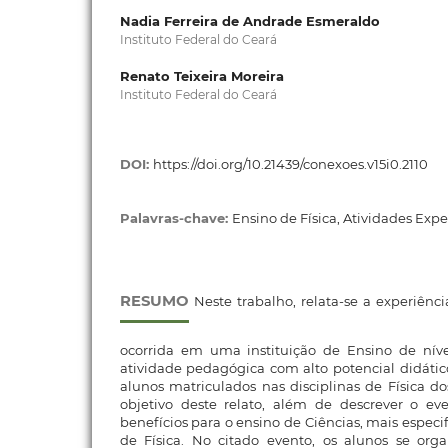
Nadia Ferreira de Andrade Esmeraldo
Instituto Federal do Ceará
Renato Teixeira Moreira
Instituto Federal do Ceará
DOI:
https://doi.org/10.21439/conexoes.v15i0.2110
Palavras-chave:
Ensino de Física, Atividades Expe
RESUMO
Neste trabalho, relata-se a experiênc
ocorrida em uma instituição de Ensino de nível
atividade pedagógica com alto potencial didáti
alunos matriculados nas disciplinas de Física d
objetivo deste relato, além de descrever o eve
benefícios para o ensino de Ciências, mais especi
de Física. No citado evento, os alunos se or