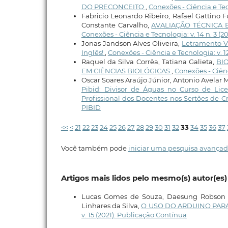
DO PRECONCEITO
,
Conexões - Ciência e Tecn
Fabricio Leonardo Ribeiro, Rafael Gattino F
Constante Carvalho,
AVALIAÇÃO TÉCNICA 
Conexões - Ciência e Tecnologia: v. 14 n. 3 (2
Jonas Jandson Alves Oliveira,
Letramento Vi
Inglês!
,
Conexões - Ciência e Tecnologia: v. 
Raquel da Silva Corrêa, Tatiana Galieta,
BI
EM CIÊNCIAS BIOLÓGICAS
,
Conexões - Ciênci
Oscar Soares Araújo Júnior, Antonio Avelar
Pibid: Divisor de Águas no Curso de Li
Profissional dos Docentes nos Sertões de C
PIBID
<<
<
21
22
23
24
25
26
27
28
29
30
31
32
33
34
35
36
37
Você também pode
iniciar uma pesquisa avançad
Artigos mais lidos pelo mesmo(s) autor(es)
Lucas Gomes de Souza, Daesung Robson S
Linhares da Silva,
O USO DO ARDUINO PARA
v. 15 (2021): Publicação Contínua