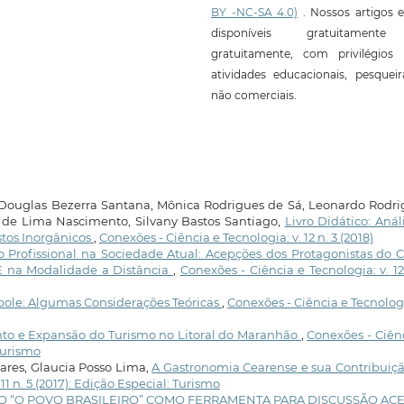
BY -NC-SA 4.0)
. Nossos artigos e
disponíveis gratuitament
gratuitamente, com privilégios 
atividades educacionais, pesquei
não comerciais.
Douglas Bezerra Santana, Mônica Rodrigues de Sá, Leonardo Rodri
e de Lima Nascimento, Silvany Bastos Santiago,
Livro Didático: Anál
os Inorgânicos
,
Conexões - Ciência e Tecnologia: v. 12 n. 3 (2018)
 Profissional na Sociedade Atual: Acepções dos Protagonistas do 
E na Modalidade a Distância
,
Conexões - Ciência e Tecnologia: v. 12
pole: Algumas Considerações Teóricas
,
Conexões - Ciência e Tecnologi
to e Expansão do Turismo no Litoral do Maranhão
,
Conexões - Ciên
 Turismo
ares, Glaucia Posso Lima,
A Gastronomia Cearense e sua Contribuiç
11 n. 5 (2017): Edição Especial: Turismo
 “O POVO BRASILEIRO” COMO FERRAMENTA PARA DISCUSSÃO AC