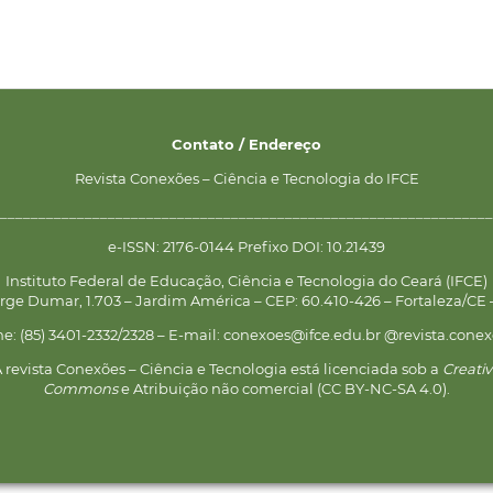
Contato / Endereço
Revista Conexões – Ciência e Tecnologia do IFCE
________________________________________________________________
e-ISSN: 2176-0144 Prefixo DOI: 10.21439
Instituto Federal de Educação, Ciência e Tecnologia do Ceará (IFCE)
rge Dumar, 1.703 – Jardim América – CEP: 60.410-426 – Fortaleza/CE –
ne: (85) 3401-2332/2328 – E-mail: conexoes@ifce.edu.br @revista.conex
 revista Conexões – Ciência e Tecnologia está licenciada sob a
Creati
Commons
e Atribuição não comercial (CC BY-NC-SA 4.0).