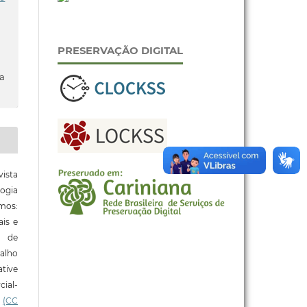
PRESERVAÇÃO DIGITAL
da
ista
ogia
mos:
ais e
o de
alho
tive
ial-
l
(CC