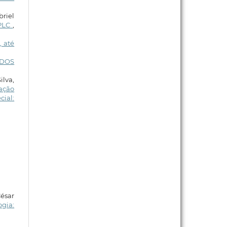
briel
 PLC
,
, até
NDOS
ilva,
ação
cial:
ésar
ogia: