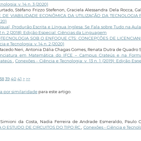
ologia: v. 14 n. 3 (2020)
urtado, Stéfano Frizzo Stefenon, Graciela Alessandra Dela Rocca, Ga
E DE VIABILIDADE ECONÔMICA DA UTILIZAÇÃO DA TECNOLOGIA
020)
sual, Produção Escrita e Língua Inglesa: Se Fala sobre Tudo na Aula
12 n. 2 (2018): Edição Especial: Ciências da Linguagem
OTECNOLOGIA SOB O ENFOQUE CTS: CONCEPÇÕES DE LICENCIA
a e Tecnologia: v. 14 n. 2 (2020)
 Macedo Neri, Antonia Dália Chagas Gomes, Renata Dutra de Quadro S
cenciatura em Matemática do IFCE – Campus Crateús e na Form
rateús
,
Conexões - Ciência e Tecnologia: v. 13 n. 1 (2019): Edição Espe
38
39
40
41
>
>>
a por similaridade
para este artigo.
imioni da Costa, Nadia Ferreira de Andrade Esmeraldo, Paulo C
 O ESTUDO DE CIRCUITOS DO TIPO RC
,
Conexões - Ciência e Tecnol