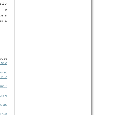
stão
e e
para
ras e
gues
ise e
Curso
 n. 3
a: v.
cia e
ão ao
ERCA