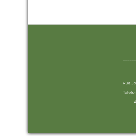
______
Rua Jo
Telefo
A