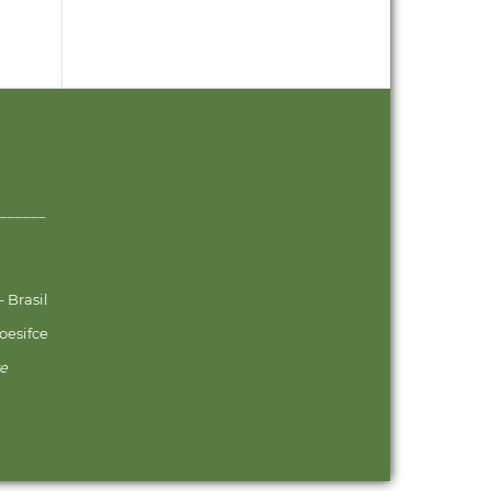
______
 Brasil
oesifce
ve