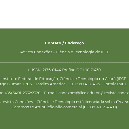
Contato / Endereço
Revista Conexões – Ciência e Tecnologia do IFCE
________________________________________________________________
e-ISSN: 2176-0144 Prefixo DOI: 10.21439
Instituto Federal de Educação, Ciência e Tecnologia do Ceará (IFCE)
rge Dumar, 1.703 – Jardim América – CEP: 60.410-426 – Fortaleza/CE –
ne: (85) 3401-2332/2328 – E-mail: conexoes@ifce.edu.br @revista.conex
 revista Conexões – Ciência e Tecnologia está licenciada sob a
Creati
Commons
e Atribuição não comercial (CC BY-NC-SA 4.0).