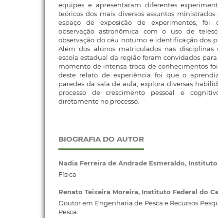
equipes e apresentaram diferentes experimen
teóricos dos mais diversos assuntos ministrado
espaço de exposição de experimentos, foi
observação astronômica com o uso de telescóp
observação do céu noturno e identificação dos pl
Além dos alunos matriculados nas disciplinas
escola estadual da região foram convidados para
momento de intensa troca de conhecimentos foi 
deste relato de experiência foi que o aprend
paredes da sala de aula, explora diversas habil
processo de crescimento pessoal e cognitiv
diretamente no processo.
BIOGRAFIA DO AUTOR
Nadia Ferreira de Andrade Esmeraldo,
Institut
Física
Renato Teixeira Moreira,
Instituto Federal do C
Doutor em Engenharia de Pesca e Recursos Pesqu
Pesca.