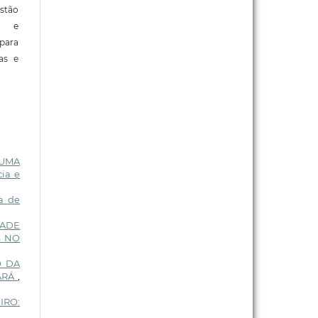
stão
e e
para
ras e
 UMA
ia e
a de
DADE
S NO
O DA
EARÁ
,
IRO: