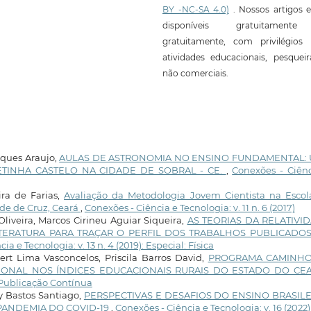
BY -NC-SA 4.0)
. Nossos artigos e
disponíveis gratuitament
gratuitamente, com privilégios 
atividades educacionais, pesquei
não comerciais.
rques Araujo,
AULAS DE ASTRONOMIA NO ENSINO FUNDAMENTAL:
ETINHA CASTELO NA CIDADE DE SOBRAL - CE.
,
Conexões - Ciênc
ira de Farias,
Avaliação da Metodologia Jovem Cientista na Escol
de de Cruz, Ceará
,
Conexões - Ciência e Tecnologia: v. 11 n. 6 (2017)
iveira, Marcos Cirineu Aguiar Siqueira,
AS TEORIAS DA RELATIVI
ITERATURA PARA TRAÇAR O PERFIL DOS TRABALHOS PUBLICADO
ia e Tecnologia: v. 13 n. 4 (2019): Especial: Física
bert Lima Vasconcelos, Priscila Barros David,
PROGRAMA CAMINH
CIONAL NOS ÍNDICES EDUCACIONAIS RURAIS DO ESTADO DO C
: Publicação Contínua
Bastos Santiago,
PERSPECTIVAS E DESAFIOS DO ENSINO BRASILE
PANDEMIA DO COVID-19
,
Conexões - Ciência e Tecnologia: v. 16 (2022)