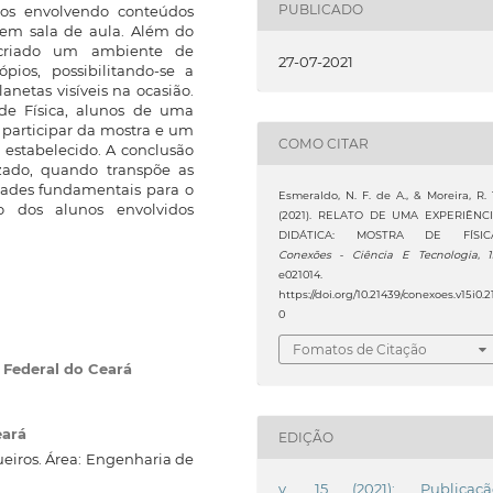
PUBLICADO
tos envolvendo conteúdos
s em sala de aula. Além do
 criado um ambiente de
27-07-2021
ios, possibilitando-se a
anetas visíveis na ocasião.
 de Física, alunos de uma
 participar da mostra e um
COMO CITAR
estabelecido. A conclusão
izado, quando transpõe as
idades fundamentais para o
Esmeraldo, N. F. de A., & Moreira, R. 
o dos alunos envolvidos
(2021). RELATO DE UMA EXPERIÊNC
DIDÁTICA: MOSTRA DE FÍSICA
Conexões - Ciência E Tecnologia
,
e021014.
https://doi.org/10.21439/conexoes.v15i0.2
0
Fomatos de Citação
o Federal do Ceará
eará
EDIÇÃO
eiros. Área: Engenharia de
v. 15 (2021): Publicaçã