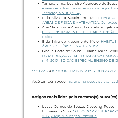
Tamara Lima, Leandro Aparecido de Souza, R
evasão em dois cursos técnicos integrados 
Tecnologia: v. 18 (2024)
Elda Silva do Nascimento Melo,
HABITUS
ÁREAS DE FÍSICA E MATEMÁTICA
,
Conexões -
Ana Clara Souza Araújo, Francélio Ângelo de
COMO INSTRUMENTO DE COMPREENSÃO 
Física
Elda Silva do Nascimento Melo,
HABITUS
ÁREAS DE FÍSICA E MATEMÁTICA
Giselle Costa de Sousa, Juliana Maria Schi
PARA FUNÇÃO AFIM E ESTATÍSTICA BÁSIC
n. 4 (2015): EDIÇÃO ESPECIAL: ENSINO DE
<<
<
1
2
3
4
5
6
7
8
9
10
11
12
13
14
15
16
17
18
19
20
21
22
Você também pode
iniciar uma pesquisa avançad
Artigos mais lidos pelo mesmo(s) autor(es)
Lucas Gomes de Souza, Daesung Robson S
Linhares da Silva,
O USO DO ARDUINO PARA
v. 15 (2021): Publicação Contínua