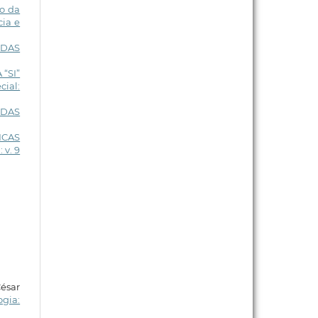
o da
cia e
 DAS
“SI”
cial:
 DAS
ICAS
 v. 9
ésar
ogia: