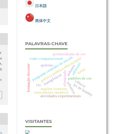
日本語
简体中文
PALAVRAS-CHAVE
T.
polimorfismo de cor
programa caminho da escola.
política pública educacional
visão computacional
IA
editorial
.
quítons
formação docente
arduino
keras
15
,
olimpíada
transgênicos
padrões de cor
11
ciência
robótica
lei de faraday
cts.
regiões costeiras
crescimento saudável
atividades experimentais
VISITANTES
o