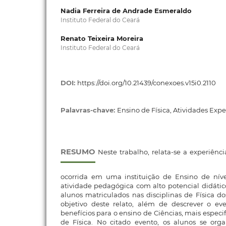
Nadia Ferreira de Andrade Esmeraldo
Instituto Federal do Ceará
Renato Teixeira Moreira
Instituto Federal do Ceará
DOI:
https://doi.org/10.21439/conexoes.v15i0.2110
Palavras-chave:
Ensino de Física, Atividades Expe
RESUMO
Neste trabalho, relata-se a experiênc
ocorrida em uma instituição de Ensino de nível
atividade pedagógica com alto potencial didáti
alunos matriculados nas disciplinas de Física d
objetivo deste relato, além de descrever o eve
benefícios para o ensino de Ciências, mais especi
de Física. No citado evento, os alunos se or