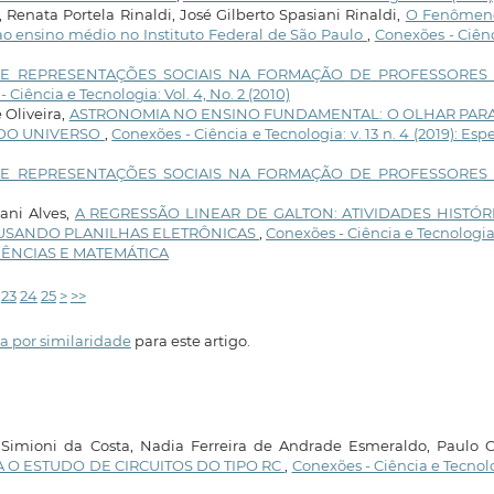
enata Portela Rinaldi, José Gilberto Spasiani Rinaldi,
O Fenômen
ao ensino médio no Instituto Federal de São Paulo
,
Conexões - Ciên
 E REPRESENTAÇÕES SOCIAIS NA FORMAÇÃO DE PROFESSORES
 Ciência e Tecnologia: Vol. 4, No. 2 (2010)
 Oliveira,
ASTRONOMIA NO ENSINO FUNDAMENTAL: O OLHAR PARA 
DO UNIVERSO
,
Conexões - Ciência e Tecnologia: v. 13 n. 4 (2019): Espe
 E REPRESENTAÇÕES SOCIAIS NA FORMAÇÃO DE PROFESSORES
vani Alves,
A REGRESSÃO LINEAR DE GALTON: ATIVIDADES HISTÓR
A USANDO PLANILHAS ELETRÔNICAS
,
Conexões - Ciência e Tecnologia:
 CIÊNCIAS E MATEMÁTICA
23
24
25
>
>>
a por similaridade
para este artigo.
imioni da Costa, Nadia Ferreira de Andrade Esmeraldo, Paulo C
 O ESTUDO DE CIRCUITOS DO TIPO RC
,
Conexões - Ciência e Tecnol