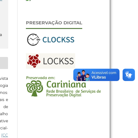
PRESERVAÇÃO DIGITAL
da
ista
ogia
mos:
ais e
o de
alho
tive
ial-
l
(CC