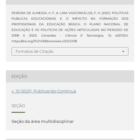
PEREIRA DE ALMEIDA, A. F., & LIMA VASCONCELOS, F. H. (2021). POLITICAS
PUBLICAS EDUCACIONAIS E O IMPACTO NA FORMAÇÃO DOS
PROFISSIONAIS DA EDUCAÇÃO BÁSICA: O PLANO NACIONAL DE
EDUCAÇÃO E AS POLITICAS DE AÇÕES ARTICULADAS NO PERIODO DE
2008 A 2020.
Conexões - Ciência E Tecnologia
,
15
, e021024.
https://doi.org/10.21439/conexoes.v15i0.2108
Fomatos de Citação
EDIÇÃO
v. 15 (2021): Publicação Contínua
SEÇÃO
Seção da área multidisciplinar