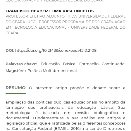
EDUCACIONAL - UNIVERSIDADE FEDERAL DO CEARÁ
FRANCISCO HERBERT LIMA VASCONCELOS
PROFESSOR EFETIVO ADJUNTO III DA UNIVERSIDADE FEDERAL
DO CEARÁ (UFC) -PROFESSOR PROGRAMA DE PÓS-GRADUAÇÃO
EM TECNOLOGIA EDUCACIONAL - UNIVERSIDADE FEDERAL DO
CEARÁ
DOI:
https://doi.org/10.21439/conexoes.v15i0.2108
Palavras-chave:
Educação Básica. Formação Continuada.
Magistério. Política Multidimensional.
RESUMO
O presente artigo propõe o debate sobre a
ampliação das políticas públicas educacionais no âmbito da
formação dos profissionais da educação básica. Sua
metodologia é baseada em revisão bibliográfica e
documental. Fundamenta-se a sua análise em artigos e
legislação oficial, que é ratificada pelas diferentes concepções
na Constituição Federal (BRASIL, 2016), na Lei de Diretrizes e