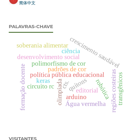
简体中文
PALAVRAS-CHAVE
crescimento saudável
soberania alimentar
ciência
desenvolvimento social
polimorfismo de cor
formação docente
padrões de cor
regiões costeiras
política pública educacional
transgênicos
quítons
keras
robótica
cts.
olimpíada
circuito rc
editorial
arduino
Água vermelha
VISITANTES