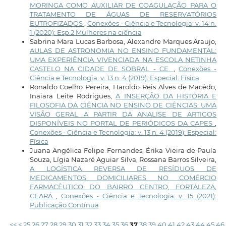
MORINGA COMO AUXILIAR DE COAGULAÇÃO PARA O
TRATAMENTO DE ÁGUAS DE RESERVATÓRIOS
EUTROFIZADOS
,
Conexões - Ciência e Tecnologia: v. 14 n.
1 (2020): Esp.2 Mulheres na ciência
Sabrina Mara Lucas Barbosa, Alexandre Marques Araujo,
AULAS DE ASTRONOMIA NO ENSINO FUNDAMENTAL:
UMA EXPERIÊNCIA VIVENCIADA NA ESCOLA NETINHA
CASTELO NA CIDADE DE SOBRAL - CE.
,
Conexões -
Ciência e Tecnologia: v. 13 n. 4 (2019): Especial: Física
Ronaldo Coelho Pereira, Haroldo Reis Alves de Macêdo,
Inaiara Leite Rodrigues,
A INSERÇÃO DA HISTÓRIA E
FILOSOFIA DA CIÊNCIA NO ENSINO DE CIÊNCIAS: UMA
VISÃO GERAL A PARTIR DA ANALISE DE ARTIGOS
DISPONÍVEIS NO PORTAL DE PERIÓDICOS DA CAPES
,
Conexões - Ciência e Tecnologia: v. 13 n. 4 (2019): Especial:
Física
Juana Angélica Felipe Fernandes, Érika Vieira de Paula
Souza, Lígia Nazaré Aguiar Silva, Rossana Barros Silveira,
A LOGÍSTICA REVERSA DE RESÍDUOS DE
MEDICAMENTOS DOMICILIARES NO COMÉRCIO
FARMACÊUTICO DO BAIRRO CENTRO, FORTALEZA,
CEARÁ
,
Conexões - Ciência e Tecnologia: v. 15 (2021):
Publicação Contínua
<<
<
25
26
27
28
29
30
31
32
33
34
35
36
37
38
39
40
41
42
43
44
45
46