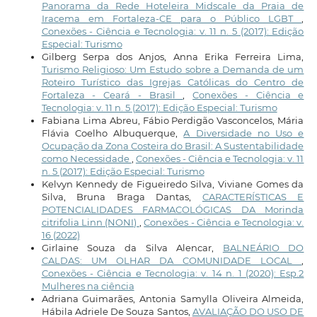
Panorama da Rede Hoteleira Midscale da Praia de
Iracema em Fortaleza-CE para o Público LGBT
,
Conexões - Ciência e Tecnologia: v. 11 n. 5 (2017): Edição
Especial: Turismo
Gilberg Serpa dos Anjos, Anna Erika Ferreira Lima,
Turismo Religioso: Um Estudo sobre a Demanda de um
Roteiro Turístico das Igrejas Católicas do Centro de
Fortaleza - Ceará - Brasil
,
Conexões - Ciência e
Tecnologia: v. 11 n. 5 (2017): Edição Especial: Turismo
Fabiana Lima Abreu, Fábio Perdigão Vasconcelos, Mária
Flávia Coelho Albuquerque,
A Diversidade no Uso e
Ocupação da Zona Costeira do Brasil: A Sustentabilidade
como Necessidade
,
Conexões - Ciência e Tecnologia: v. 11
n. 5 (2017): Edição Especial: Turismo
Kelvyn Kennedy de Figueiredo Silva, Viviane Gomes da
Silva, Bruna Braga Dantas,
CARACTERÍSTICAS E
POTENCIALIDADES FARMACOLÓGICAS DA Morinda
citrifolia Linn (NONI)
,
Conexões - Ciência e Tecnologia: v.
16 (2022)
Girlaine Souza da Silva Alencar,
BALNEÁRIO DO
CALDAS: UM OLHAR DA COMUNIDADE LOCAL
,
Conexões - Ciência e Tecnologia: v. 14 n. 1 (2020): Esp.2
Mulheres na ciência
Adriana Guimarães, Antonia Samylla Oliveira Almeida,
Hábila Adriele De Souza Santos,
AVALIAÇÃO DO USO DE