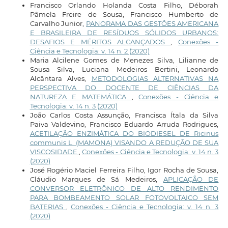
Francisco Orlando Holanda Costa Filho, Déborah
Pâmela Freire de Sousa, Francisco Humberto de
Carvalho Junior,
PANORAMA DAS GESTÕES AMERICANA
E BRASILEIRA DE RESÍDUOS SÓLIDOS URBANOS:
DESAFIOS E MÉRITOS ALCANÇADOS
,
Conexões -
Ciência e Tecnologia: v. 14 n. 2 (2020)
Maria Alcilene Gomes de Menezes Silva, Lilianne de
Sousa Silva, Luciana Medeiros Bertini, Leonardo
Alcântara Alves,
METODOLOGIAS ALTERNATIVAS NA
PERSPECTIVA DO DOCENTE DE CIÊNCIAS DA
NATUREZA E MATEMÁTICA
,
Conexões - Ciência e
Tecnologia: v. 14 n. 3 (2020)
João Carlos Costa Assunção, Francisca Ítala da Silva
Paiva Valdevino, Francisco Eduardo Arruda Rodrigues,
ACETILAÇÃO ENZIMÁTICA DO BIODIESEL DE Ricinus
communis L. (MAMONA) VISANDO A REDUÇÃO DE SUA
VISCOSIDADE
,
Conexões - Ciência e Tecnologia: v. 14 n. 3
(2020)
José Rogério Maciel Ferreira Filho, Igor Rocha de Sousa,
Cláudio Marques de Sá Medeiros,
APLICAÇÃO DE
CONVERSOR ELETRÔNICO DE ALTO RENDIMENTO
PARA BOMBEAMENTO SOLAR FOTOVOLTAICO SEM
BATERIAS
,
Conexões - Ciência e Tecnologia: v. 14 n. 3
(2020)