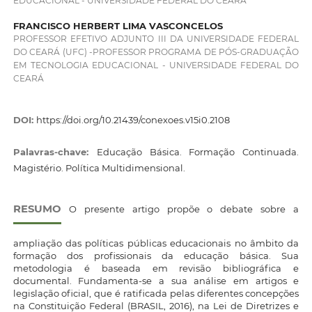
EDUCACIONAL - UNIVERSIDADE FEDERAL DO CEARÁ
FRANCISCO HERBERT LIMA VASCONCELOS
PROFESSOR EFETIVO ADJUNTO III DA UNIVERSIDADE FEDERAL
DO CEARÁ (UFC) -PROFESSOR PROGRAMA DE PÓS-GRADUAÇÃO
EM TECNOLOGIA EDUCACIONAL - UNIVERSIDADE FEDERAL DO
CEARÁ
DOI:
https://doi.org/10.21439/conexoes.v15i0.2108
Palavras-chave:
Educação Básica. Formação Continuada.
Magistério. Política Multidimensional.
RESUMO
O presente artigo propõe o debate sobre a
ampliação das políticas públicas educacionais no âmbito da
formação dos profissionais da educação básica. Sua
metodologia é baseada em revisão bibliográfica e
documental. Fundamenta-se a sua análise em artigos e
legislação oficial, que é ratificada pelas diferentes concepções
na Constituição Federal (BRASIL, 2016), na Lei de Diretrizes e