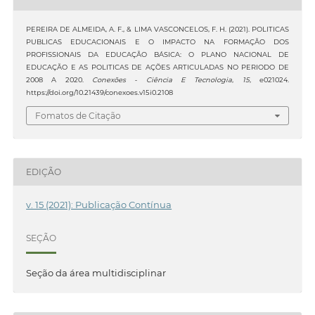
PEREIRA DE ALMEIDA, A. F., & LIMA VASCONCELOS, F. H. (2021). POLITICAS
PUBLICAS EDUCACIONAIS E O IMPACTO NA FORMAÇÃO DOS
PROFISSIONAIS DA EDUCAÇÃO BÁSICA: O PLANO NACIONAL DE
EDUCAÇÃO E AS POLITICAS DE AÇÕES ARTICULADAS NO PERIODO DE
2008 A 2020.
Conexões - Ciência E Tecnologia
,
15
, e021024.
https://doi.org/10.21439/conexoes.v15i0.2108
Fomatos de Citação
EDIÇÃO
v. 15 (2021): Publicação Contínua
SEÇÃO
Seção da área multidisciplinar