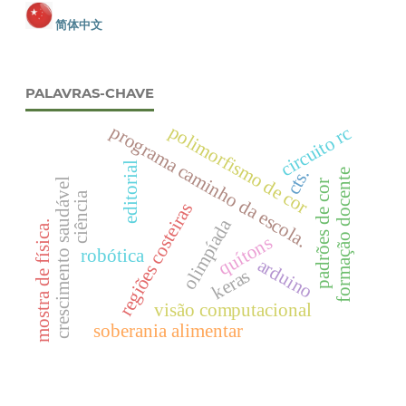
简体中文
PALAVRAS-CHAVE
polimorfismo de cor
programa caminho da escola.
circuito rc
editorial
cts.
formação docente
crescimento saudável
padrões de cor
ciência
regiões costeiras
olimpíada
mostra de física.
quítons
robótica
arduino
keras
visão computacional
soberania alimentar