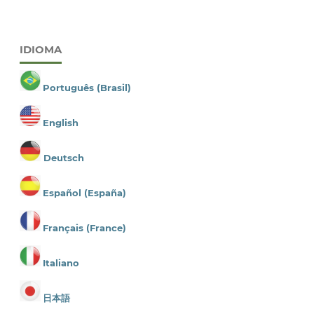
IDIOMA
Português (Brasil)
English
Deutsch
Español (España)
Français (France)
Italiano
日本語