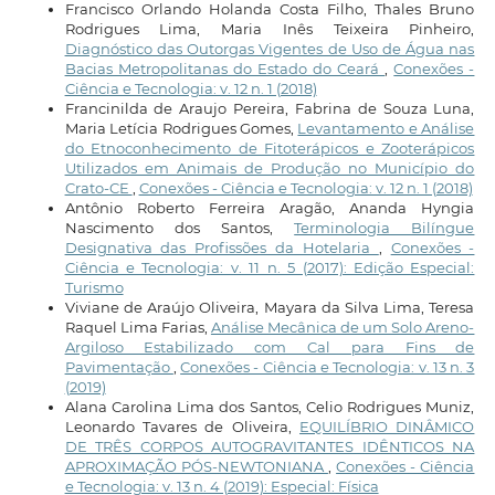
Francisco Orlando Holanda Costa Filho, Thales Bruno
Rodrigues Lima, Maria Inês Teixeira Pinheiro,
Diagnóstico das Outorgas Vigentes de Uso de Água nas
Bacias Metropolitanas do Estado do Ceará
,
Conexões -
Ciência e Tecnologia: v. 12 n. 1 (2018)
Francinilda de Araujo Pereira, Fabrina de Souza Luna,
Maria Letícia Rodrigues Gomes,
Levantamento e Análise
do Etnoconhecimento de Fitoterápicos e Zooterápicos
Utilizados em Animais de Produção no Município do
Crato-CE
,
Conexões - Ciência e Tecnologia: v. 12 n. 1 (2018)
Antônio Roberto Ferreira Aragão, Ananda Hyngia
Nascimento dos Santos,
Terminologia Bilíngue
Designativa das Profissões da Hotelaria
,
Conexões -
Ciência e Tecnologia: v. 11 n. 5 (2017): Edição Especial:
Turismo
Viviane de Araújo Oliveira, Mayara da Silva Lima, Teresa
Raquel Lima Farias,
Análise Mecânica de um Solo Areno-
Argiloso Estabilizado com Cal para Fins de
Pavimentação
,
Conexões - Ciência e Tecnologia: v. 13 n. 3
(2019)
Alana Carolina Lima dos Santos, Celio Rodrigues Muniz,
Leonardo Tavares de Oliveira,
EQUILÍBRIO DINÂMICO
DE TRÊS CORPOS AUTOGRAVITANTES IDÊNTICOS NA
APROXIMAÇÃO PÓS-NEWTONIANA
,
Conexões - Ciência
e Tecnologia: v. 13 n. 4 (2019): Especial: Física