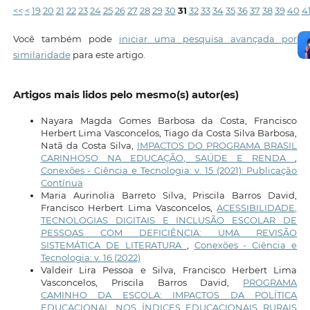
<<
<
19
20
21
22
23
24
25
26
27
28
29
30
31
32
33
34
35
36
37
38
39
40
4
Você também pode
iniciar uma pesquisa avançada por
similaridade
para este artigo.
Artigos mais lidos pelo mesmo(s) autor(es)
Nayara Magda Gomes Barbosa da Costa, Francisco
Herbert Lima Vasconcelos, Tiago da Costa Silva Barbosa,
Natã da Costa Silva,
IMPACTOS DO PROGRAMA BRASIL
CARINHOSO NA EDUCAÇÃO, SAÚDE E RENDA
,
Conexões - Ciência e Tecnologia: v. 15 (2021): Publicação
Contínua
Maria Aurinolia Barreto Silva, Priscila Barros David,
Francisco Herbert Lima Vasconcelos,
ACESSIBILIDADE,
TECNOLOGIAS DIGITAIS E INCLUSÃO ESCOLAR DE
PESSOAS COM DEFICIÊNCIA: UMA REVISÃO
SISTEMÁTICA DE LITERATURA
,
Conexões - Ciência e
Tecnologia: v. 16 (2022)
Valdeir Lira Pessoa e Silva, Francisco Herbert Lima
Vasconcelos, Priscila Barros David,
PROGRAMA
CAMINHO DA ESCOLA: IMPACTOS DA POLÍTICA
EDUCACIONAL NOS ÍNDICES EDUCACIONAIS RURAIS