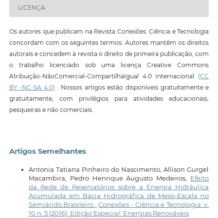
LICENÇA
Os autores que publicam na Revista Conexões: Ciência e Tecnologia
concordam com os seguintes termos: Autores mantêm os direitos
autorais e concedem à revista o direito de primeira publicação, com
o trabalho licenciado sob uma licença Creative Commons
Atribuição-NãoComercial-CompartilhaIgual 4.0 Internacional
(CC
BY -NC-SA 4.0)
. Nossos artigos estão disponíveis gratuitamente e
gratuitamente, com privilégios para atividades educacionais,
pesqueiras e não comerciais.
Artigos Semelhantes
Antonia Tatiana Pinheiro do Nascimento, Allison Gurgel
Macambira, Pedro Henrique Augusto Medeiros,
Efeito
da Rede de Reservatórios sobre a Energia Hidráulica
Acumulada em Bacia Hidrográfica de Meso-Escala no
Semiárido Brasileiro
,
Conexões - Ciência e Tecnologia: v.
10 n. 5 (2016): Edição Especial: Energias Renováveis