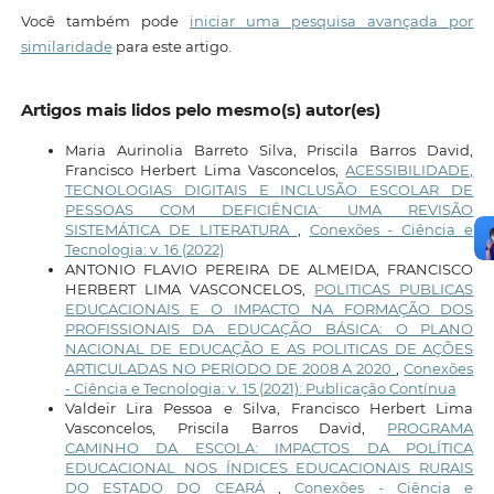
Você também pode
iniciar uma pesquisa avançada por
similaridade
para este artigo.
Artigos mais lidos pelo mesmo(s) autor(es)
Maria Aurinolia Barreto Silva, Priscila Barros David,
Francisco Herbert Lima Vasconcelos,
ACESSIBILIDADE,
TECNOLOGIAS DIGITAIS E INCLUSÃO ESCOLAR DE
PESSOAS COM DEFICIÊNCIA: UMA REVISÃO
SISTEMÁTICA DE LITERATURA
,
Conexões - Ciência e
Tecnologia: v. 16 (2022)
ANTONIO FLAVIO PEREIRA DE ALMEIDA, FRANCISCO
HERBERT LIMA VASCONCELOS,
POLITICAS PUBLICAS
EDUCACIONAIS E O IMPACTO NA FORMAÇÃO DOS
PROFISSIONAIS DA EDUCAÇÃO BÁSICA: O PLANO
NACIONAL DE EDUCAÇÃO E AS POLITICAS DE AÇÕES
ARTICULADAS NO PERIODO DE 2008 A 2020
,
Conexões
- Ciência e Tecnologia: v. 15 (2021): Publicação Contínua
Valdeir Lira Pessoa e Silva, Francisco Herbert Lima
Vasconcelos, Priscila Barros David,
PROGRAMA
CAMINHO DA ESCOLA: IMPACTOS DA POLÍTICA
EDUCACIONAL NOS ÍNDICES EDUCACIONAIS RURAIS
DO ESTADO DO CEARÁ
,
Conexões - Ciência e