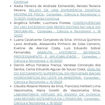
Contínua
Nadia Ferreira de Andrade Esmeraldo, Renato Teixeira
Moreira,
RELATO DE UMA EXPERIÊNCIA DIDÁTICA:
MOSTRA DE FÍSICA
,
Conexões - Ciência e Tecnologia: v.
15 (2021): Publicação Contínua
Angélica Schäfer, Lucimara Fiorese,
CONSEQUÊNCIAS
DO USO EXCESSIVO DAS REDES DIGITAIS NO VALE DO
TAQUARI-RS
,
Conexões - Ciência e Tecnologia: v. 16
(2022)
Luana Cavalcante Gonçalves da Silva, Vinícius Quintino
Lavor Andrade, Alessandra Pinheiro de Góes Carneiro,
Eveline de Alencar Costa, Luís Eduardo Sobral
Fernandes,
ARARUTA: HISTÓRICO, BOTÂNICA,
PROCESSAMENTO E APLICABILIDADE
,
Conexões -
Ciência e Tecnologia: v. 16 (2022)
Danilo Athus Fonseca França, Vanessa Conceição dos
Santos, Carlos Eduardo Aguiar de Souza Costa,
ANÁLISE
DO ESCOAMENTO SUPERFICIAL EM PEQUENAS BACIAS
HIDROGRÁFICAS NO LESTE DA AMAZÔNIA
,
Conexões -
Ciência e Tecnologia: v. 16 (2022)
Cláudia Rosane Moreira da Silva, Francisco Herbert Lima
Vasconcelos, Maria Goretti de Vasconcelos Silva,
LABORATÓRIOS VIRTUAIS NO ENSINO DE QUÍMICA:
UMA REVISÃO SISTEMÁTICA DA LITERATURA
,
Conexões -
Ciência e Tecnologia: v. 16 (2022)