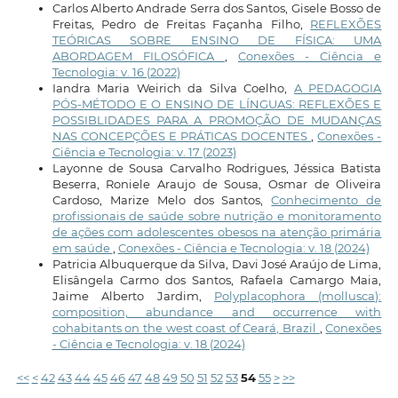
Carlos Alberto Andrade Serra dos Santos, Gisele Bosso de
Freitas, Pedro de Freitas Façanha Filho,
REFLEXÕES
TEÓRICAS SOBRE ENSINO DE FÍSICA: UMA
ABORDAGEM FILOSÓFICA
,
Conexões - Ciência e
Tecnologia: v. 16 (2022)
Iandra Maria Weirich da Silva Coelho,
A PEDAGOGIA
PÓS-MÉTODO E O ENSINO DE LÍNGUAS: REFLEXÕES E
POSSIBLIDADES PARA A PROMOÇÃO DE MUDANÇAS
NAS CONCEPÇÕES E PRÁTICAS DOCENTES
,
Conexões -
Ciência e Tecnologia: v. 17 (2023)
Layonne de Sousa Carvalho Rodrigues, Jéssica Batista
Beserra, Roniele Araujo de Sousa, Osmar de Oliveira
Cardoso, Marize Melo dos Santos,
Conhecimento de
profissionais de saúde sobre nutrição e monitoramento
de ações com adolescentes obesos na atenção primária
em saúde
,
Conexões - Ciência e Tecnologia: v. 18 (2024)
Patricia Albuquerque da Silva, Davi José Araújo de Lima,
Elisângela Carmo dos Santos, Rafaela Camargo Maia,
Jaime Alberto Jardim,
Polyplacophora (mollusca):
composition, abundance and occurrence with
cohabitants on the west coast of Ceará, Brazil
,
Conexões
- Ciência e Tecnologia: v. 18 (2024)
<<
<
42
43
44
45
46
47
48
49
50
51
52
53
54
55
>
>>