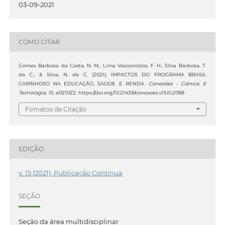
03-09-2021
COMO CITAR
Gomes Barbosa da Costa, N. M., Lima Vasconcelos, F. H., Silva Barbosa, T.
da C., & Silva, N. da C. (2021). IMPACTOS DO PROGRAMA BRASIL
CARINHOSO NA EDUCAÇÃO, SAÚDE E RENDA.
Conexões - Ciência E
Tecnologia
,
15
, e021022. https://doi.org/10.21439/conexoes.v15i0.2098
Fomatos de Citação
EDIÇÃO
v. 15 (2021): Publicação Contínua
SEÇÃO
Seção da área multidisciplinar