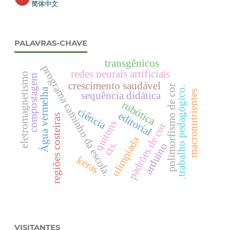
简体中文
PALAVRAS-CHAVE
transgênicos
programa caminho da escola.
redes neurais artificiais
eletromagnetismo
compostagem
crescimento saudável
polimorfismo de cor
.trabalho pedagógico.
Água vermelha
macronutrientes
sequência didática
robótica
ciência
editorial
regiões costeiras
quítons
padrões de cor
olimpíada
cts.
arduino
keras
VISITANTES