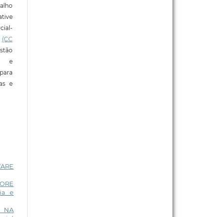
alho
tive
ial-
l
(CC
stão
e e
para
ras e
WARE
OORE
ia e
E NA