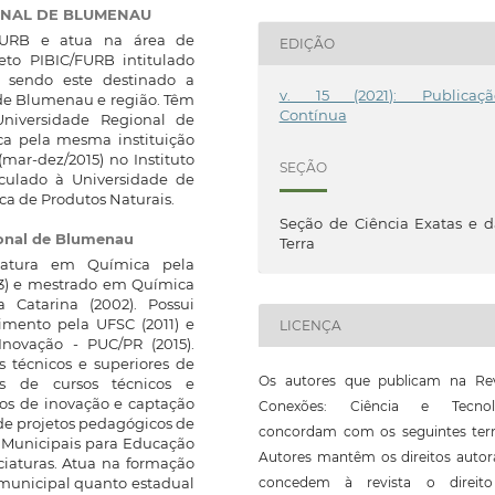
ONAL DE BLUMENAU
-FURB e atua na área de
EDIÇÃO
to PIBIC/FURB intitulado
 sendo este destinado a
v. 15 (2021): Publicaçã
 de Blumenau e região. Têm
Contínua
niversidade Regional de
a pela mesma instituição
(mar-dez/2015) no Instituto
SEÇÃO
nculado à Universidade de
ca de Produtos Naturais.
Seção de Ciência Exatas e 
onal de Blumenau
Terra
iatura em Química pela
93) e mestrado em Química
 Catarina (2002). Possui
mento pela UFSC (2011) e
LICENÇA
novação - PUC/PR (2015).
 técnicos e superiores de
Os autores que publicam na Rev
res de cursos técnicos e
tos de inovação e captação
Conexões: Ciência e Tecnol
 de projetos pedagógicos de
concordam com os seguintes ter
es Municipais para Educação
Autores mantêm os direitos autor
nciaturas. Atua na formação
concedem à revista o direit
 municipal quanto estadual