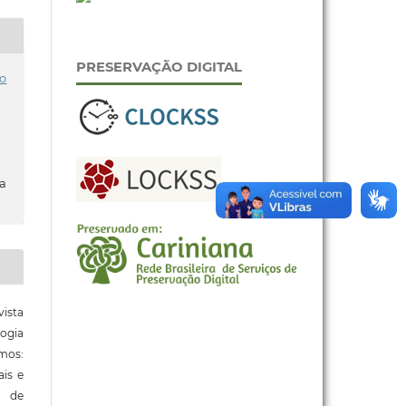
PRESERVAÇÃO DIGITAL
o
da
ista
ogia
mos:
ais e
o de