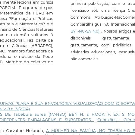
ualmente leciona em cursos
primeira publicação, com o trab
PPGECIM - Programa de pós
licenciado sob uma licença Crea
e Matemática da FURB em
Commons Atribuição-NãoComerc
isa ?Formação e Práticas
aturais e Matemática? e é
CompartilhaIgual 4.0 Internaciona
Ensino de Ciências Naturais
BY -NC-SA 4.0)
. Nossos artigos e
sa e extensão voltados à
disponíveis gratuitament
 educacional. Faz parte da
gratuitamente, com privilégios 
o em Ciências (ABRAPEC),
BENQ, membro fundadora da
atividades educacionais, pesquei
oordena o núcleo da Rede
não comerciais.
URB. Membro do coletivo de
CURVAS PLANA E SUA ENVOLTÓRIA: VISUALIZAÇÃO COM O SOFT
 v. 8 n. 3 (2014)
DE Tabebuia aurea (MANSO) BENTH. & HOOK. F. EX. S. M
 DIFERENTES EMBALAGENS E SUBSTRATOS
,
Conexões - Ciênc
ena Carvalho Holanda,
A MULHER NA FAMÍLIA, NO TRABALHO 