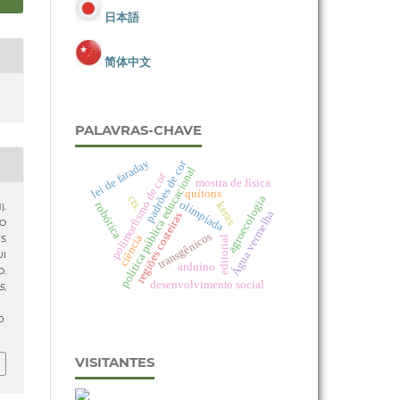
日本語
简体中文
PALAVRAS-CHAVE
lei de faraday
padrões de cor
política pública educacional
polimorfismo de cor
mostra de física.
quítons
cts.
agroecologia
olimpíada
keras
robótica
).
Água vermelha
regiões costeiras
O
transgênicos
ciência
S
editorial
UI
arduino
.
desenvolvimento social
15
,
0
VISITANTES