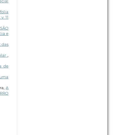
ecial
folia
v. 11
SSÃO
cia e
t das
olar
,
a de
 uma
ra,
A
IRRO