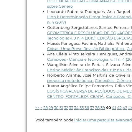
DOCÊNCIA EM EAD – UMA ANÁLISE BIBLI
sobre Gênero
Leonardo Sobreira Rodrigues, Ana Raquel 
Linn.): Determinação Fitoquímica e Potenc
n. 4 (2017)
Guttenberg Sergistótanes Santos Ferreira, 
GEOMÉTRICA E RESOLUÇÃO DE EQUAÇÕES D
Tecnologia: v. 9 n. 4 (2015): EDIÇÃO ESPE
Moisés Panegassi Fachini, Nathalia Pinheiro 
Coisas: Uma Breve Revisão Bibliográfica
,
Co
Ana Ciléia Pinto Teixeira Henriques, Andréa
Conexões - Ciência e Tecnologia: v. 11 n. 4 (20
Wanglêsio Silveira de Farias, Silvana Silve
Ensino Médio São Francisco da Cruz na Cida
Norberto Aranha, José Martins de Oliveira
proposta metodológica
,
Conexões - Ciência e
Juana Angélica Felipe Fernandes, Érika Viei
LOGÍSTICA REVERSA DE RESÍDUOS DE ME
CENTRO, FORTALEZA, CEARÁ
,
Conexões - Ci
<<
<
28
29
30
31
32
33
34
35
36
37
38
39
40
41
42
43
4
Você também pode
iniciar uma pesquisa avançad