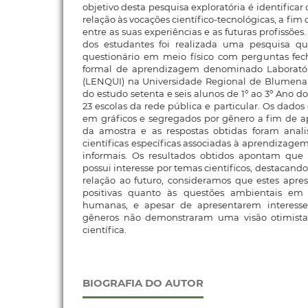
objetivo desta pesquisa exploratória é identificar
relação às vocações científico-tecnológicas, a fim
entre as suas experiências e as futuras profissões.
dos estudantes foi realizada uma pesquisa qu
questionário em meio físico com perguntas f
formal de aprendizagem denominado Laborató
(LENQUI) na Universidade Regional de Blumena
do estudo setenta e seis alunos de 1º ao 3º Ano 
23 escolas da rede pública e particular. Os dado
em gráficos e segregados por gênero a fim de apr
da amostra e as respostas obtidas foram anali
científicas específicas associadas à aprendizag
informais. Os resultados obtidos apontam que
possui interesse por temas científicos, destacand
relação ao futuro, consideramos que estes apre
positivas quanto às questões ambientais em
humanas, e apesar de apresentarem interesse
gêneros não demonstraram uma visão otimista 
científica.
BIOGRAFIA DO AUTOR