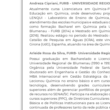
Andreza Cipriani,
FURB - UNIVERSIDADE REGI
Atualmente cursa Licenciatura em Química
Educação em Química, onde desenvolveu proje
LENQUI - Laboratório de Ensino de Química,
atendimento das escolas municipais e estaduais
como formação Bacharel em Química pela U
Blumenau - FURB (2014) e Mestrado em Químic
(2016). Realizou estágio no período do Mestrado 
Catalão de Pesquisa em Águas (ICRA), este vi
Girona (UdG), Espanha, atuando na área de Quími
Arleide Rosa da Silva,
FURB- Universidade Regi
Possui graduação em Bacharelado e Licenc
Universidade Regional de Blumenau (1990 e 19
Orgânica pela Universidade Federal de Santa
doutorado em Engenharia e Gestão do Conheci
MBA Internacional em Gestão Estratégica da I
Lecionou Química no ensino básico e em cursos
tecnologia, desenvolvendo grades curricula
superiores além de gerenciar portfólios de proje
de recursos no SENAI/SC. Participa na elaboração
cursos superiores (PPC), de Diretrizes Curricular
Básica e de Políticas Institucionais para as Lice
continuada de professores tanto da rede pública