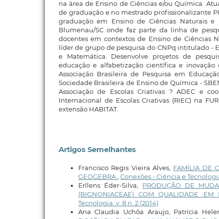
na área de Ensino de Ciências e/ou Química. At
de graduação e no mestrado profissionalizante 
graduação em Ensino de Ciências Naturais 
Blumenau/SC onde faz parte da linha de pesqu
docentes em contextos de Ensino de Ciências N
líder de grupo de pesquisa do CNPq intitulado - 
e Matemática. Desenvolve projetos de pesqui
educação e alfabetização científica e inovação
Associação Brasileira de Pesquisa em Educaçã
Sociedade Brasileira de Ensino de Química - S
Associação de Escolas Criativas ? ADEC e c
Internacional de Escolas Criativas (RIEC) na F
extensão HABITAT.
Artigos Semelhantes
Francisco Regis Vieira Alves,
FAMÍLIA DE 
GEOGEBRA
,
Conexões - Ciência e Tecnologia:
Erllens Éder-Silva,
PRODUÇÃO DE MUDAS 
(BIGNONIACEAE) COM QUALIDADE EM
Tecnologia: v. 8 n. 2 (2014)
Ana Claudia Uchôa Araujo, Patrícia Hel