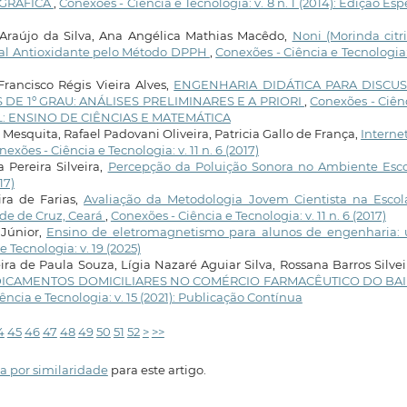
OGRÁFICA
,
Conexões - Ciência e Tecnologia: v. 8 n. 1 (2014): Edição Esp
Araújo da Silva, Ana Angélica Mathias Macêdo,
Noni (Morinda citri
ial Antioxidante pelo Método DPPH
,
Conexões - Ciência e Tecnologia: 
Francisco Régis Vieira Alves,
ENGENHARIA DIDÁTICA PARA DISCU
E 1º GRAU: ANÁLISES PRELIMINARES E A PRIORI
,
Conexões - Ciên
CIAL: ENSINO DE CIÊNCIAS E MATEMÁTICA
Mesquita, Rafael Padovani Oliveira, Patricia Gallo de França,
Interne
nexões - Ciência e Tecnologia: v. 11 n. 6 (2017)
 Pereira Silveira,
Percepção da Poluição Sonora no Ambiente Esc
17)
ira de Farias,
Avaliação da Metodologia Jovem Cientista na Escol
de de Cruz, Ceará
,
Conexões - Ciência e Tecnologia: v. 11 n. 6 (2017)
 Júnior,
Ensino de eletromagnetismo para alunos de engenharia:
 Tecnologia: v. 19 (2025)
ra de Paula Souza, Lígia Nazaré Aguiar Silva, Rossana Barros Silvei
DICAMENTOS DOMICILIARES NO COMÉRCIO FARMACÊUTICO DO BA
ência e Tecnologia: v. 15 (2021): Publicação Contínua
4
45
46
47
48
49
50
51
52
>
>>
a por similaridade
para este artigo.