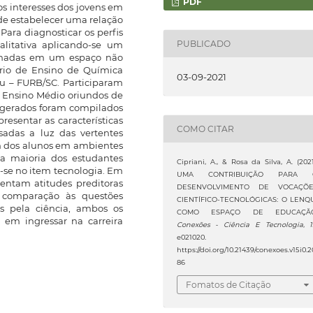
PDF
 os interesses dos jovens em
 de estabelecer uma relação
 Para diagnosticar os perfis
PUBLICADO
alitativa aplicando-se um
echadas em um espaço não
rio de Ensino de Química
03-09-2021
u – FURB/SC. Participaram
do Ensino Médio oriundos de
s gerados foram compilados
esentar as características
COMO CITAR
sadas a luz das vertentes
em dos alunos em ambientes
 a maioria dos estudantes
Cipriani, A., & Rosa da Silva, A. (2021
o-se no item tecnologia. Em
UMA CONTRIBUIÇÃO PARA 
sentam atitudes preditoras
DESENVOLVIMENTO DE VOCAÇÕE
 comparação às questões
CIENTÍFICO-TECNOLÓGICAS: O LENQ
s pela ciência, ambos os
COMO ESPAÇO DE EDUCAÇÃO
em ingressar na carreira
Conexões - Ciência E Tecnologia
,
e021020.
https://doi.org/10.21439/conexoes.v15i0.2
86
Fomatos de Citação