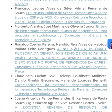
4 (2020)
Francisco Leones Alves da Silva, Vilmar Ferreira de
Souza,
O Discurso Político de Michel Temer: Uma Análise
à Luz da GSF e da ACD
,
Conexões - Ciência e Tecnologia:
v. 12 n. 2 (2018): Edição Especial: Ciências da Linguagem
Norberto Aranha, José Martins de Oliveira Júnior,
Ensino
de eletromagnetismo para alunos de engenharia: uma
proposta metodológica
,
Conexões - Ciência e
Tecnologia: v. 19 (2025)
Ronaldo Coelho Pereira, Haroldo Reis Alves de Macêdo,
Inaiara Leite Rodrigues,
A INSERÇÃO DA HISTÓRIA E
FILOSOFIA DA CIÊNCIA NO ENSINO DE CIÊNCIAS: UMA
VISÃO GERAL A PARTIR DA ANALISE DE ARTIGOS
DISPONÍVEIS NO PORTAL DE PERIÓDICOS DA CAPES
,
Conexões - Ciência e Tecnologia: v. 13 n. 4 (2019): Especial:
Física
Claudinéia Lucion Savi, Heloisa Balbinotti Molinete,
Danilo Rinaldi Bisconsini, Maria de Lourdes Bernartt,
Curricularização da extensão: desdobramentos na
Universidade Tecnológica Federal do Paraná
,
Conexões
- Ciência e Tecnologia: v. 19 (2025)
Juana Angélica Felipe Fernandes, Érika Vieira de Paula
Souza, Lígia Nazaré Aguiar Silva, Rossana Barros Silveira,
A LOGÍSTICA REVERSA DE RESÍDUOS DE
MEDICAMENTOS DOMICILIARES NO COMÉRCIO