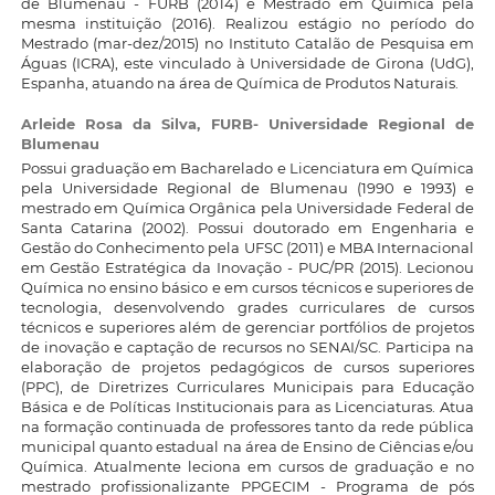
de Blumenau - FURB (2014) e Mestrado em Química pela
mesma instituição (2016). Realizou estágio no período do
Mestrado (mar-dez/2015) no Instituto Catalão de Pesquisa em
Águas (ICRA), este vinculado à Universidade de Girona (UdG),
Espanha, atuando na área de Química de Produtos Naturais.
Arleide Rosa da Silva,
FURB- Universidade Regional de
Blumenau
Possui graduação em Bacharelado e Licenciatura em Química
pela Universidade Regional de Blumenau (1990 e 1993) e
mestrado em Química Orgânica pela Universidade Federal de
Santa Catarina (2002). Possui doutorado em Engenharia e
Gestão do Conhecimento pela UFSC (2011) e MBA Internacional
em Gestão Estratégica da Inovação - PUC/PR (2015). Lecionou
Química no ensino básico e em cursos técnicos e superiores de
tecnologia, desenvolvendo grades curriculares de cursos
técnicos e superiores além de gerenciar portfólios de projetos
de inovação e captação de recursos no SENAI/SC. Participa na
elaboração de projetos pedagógicos de cursos superiores
(PPC), de Diretrizes Curriculares Municipais para Educação
Básica e de Políticas Institucionais para as Licenciaturas. Atua
na formação continuada de professores tanto da rede pública
municipal quanto estadual na área de Ensino de Ciências e/ou
Química. Atualmente leciona em cursos de graduação e no
mestrado profissionalizante PPGECIM - Programa de pós