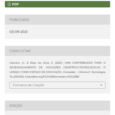
PDF
PUBLICADO
03-09-2021
COMO CITAR
Cipriani, A., & Rosa da Silva, A. (2021). UMA CONTRIBUIÇÃO PARA O
DESENVOLVIMENTO DE VOCAÇÕES CIENTÍFICO-TECNOLÓGICAS: O
LENQUI COMO ESPAÇO DE EDUCAÇÃO.
Conexões - Ciência E Tecnologia
,
15
, e021020. https://doi.org/10.21439/conexoes.v15i0.2086
Fomatos de Citação
EDIÇÃO