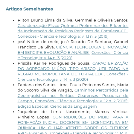
Artigos Semelhantes
Rilton Bruno Lima da Silva, Gemmelle Oliveira Santos,
Caracterização Físico-Química Preliminar dos Efluentes
da Incineração de Resíduos Perigosos de Fortaleza-CE
,
Conexões - Ciência e Tecnologia: v. 13 n. 3 (2019)
josé Nilton de melo, josé Ricardo De Santana, Gabriel
Francisco Da Silva,
CIÊNCIA, TECNOLOGIA E INOVAÇÃO
EM SERGIPE: EVOLUÇÃO E ANÁLISE
,
Conexões - Ciência
e Tecnologia: v. 14 n. 3 (2020)
Priscila Karine Rodrigues de Sousa,
CARACTERIZAÇÃO
DO AGREGADO MIÚDO, TIPO ARISCO, UTILIZADO NA
REGIÃO METROPOLITANA DE FORTALEZA
,
Conexões -
Ciência e Tecnologia: v. 14 n. 3 (2020)
Fabiana dos Santos Lima, Paula Perin dos Santos, Maria
do Socorro Silva de Aragão,
Caminhos Percorridos pela
Geolinguística nos Sertões Cearenses: Pesquisa de
Campo
,
Conexões - Ciência e Tecnologia: v. 12 n. 2 (2018):
Edição Especial: Ciências da Linguagem
Jaqueline de Lima Nascimento, Marcus Vinícius
Pinheiro Lopes,
CONTRIBUIÇÕES DO PIBID PARA A
FORMAÇÃO INICIAL DOCENTE EM LICENCIATURA EM
QUÍMICA: UM OLHAR ATENTO SOBRE OS FUTUROS
PROFESSORES
,
Conexões - Ciência e Tecnologia: v. 14 n.