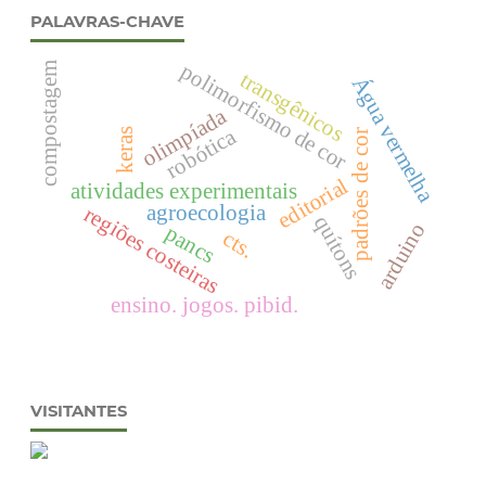
PALAVRAS-CHAVE
polimorfismo de cor
compostagem
transgênicos
Água vermelha
olimpíada
robótica
keras
padrões de cor
editorial
atividades experimentais
agroecologia
regiões costeiras
quítons
arduino
pancs
cts.
ensino. jogos. pibid.
VISITANTES