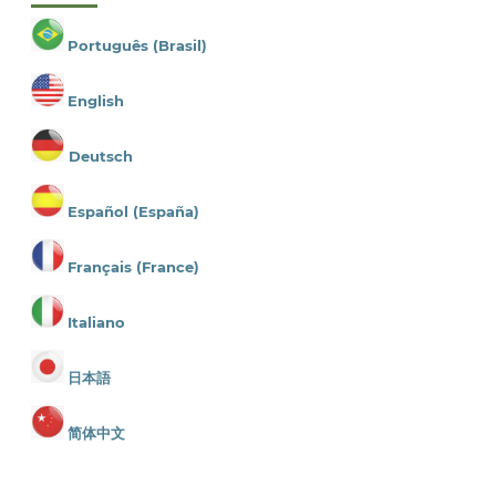
Português (Brasil)
English
Deutsch
Español (España)
Français (France)
Italiano
日本語
简体中文