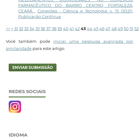
FARMACÊUTICO DO BAIRRO CENTRO, FORTALEZA,
CEARÁ
,
Conexões - Ciência e Tecnologia: v. 15 (2021):
Publicação Contínua
<<
<
31
32
33
34
35
36
37
38
39
40
41
42
43
44
45
46
47
48
49
50
51
52
Você também pode
iniciar uma pesquisa avançada por
similaridade
para este artigo.
ENVIAR SUBMISSÃO
REDES SOCIAIS
IDIOMA