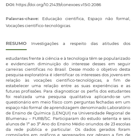
DOI:
https://doi.org/10.21439/conexoes.v15i0.2086
Palavras-chave:
Educação científica, Espaço não formal,
Vocações científico-tecnológicas.
RESUMO
Investigações a respeito das atitudes dos
estudantes frente à ciência e à tecnologia têm se popularizado
e evidenciam diminuição do interesse desses em seguir
carreiras científicas no Brasil. Desse modo o objetivo desta
pesquisa exploratória é identificar os interesses dos jovens em
relação às vocações científico-tecnológicas, a fim de
estabelecer uma relação entre as suas experiências e as
futuras profissões. Para diagnosticar os perfis dos estudantes
foi realizada uma pesquisa qualitativa aplicando-se um
questionário em meio físico com perguntas fechadas em um
espaço não formal de aprendizagem denominado Laboratório
de Ensino de Química (LENQUI) na Universidade Regional de
Blumenau – FURB/SC. Participaram do estudo setenta e seis
alunos de 1º ao 3º Ano do Ensino Médio oriundos de 23 escolas
da rede pública e particular. Os dados gerados foram
compilados em gráficos e segregados por gênero a fim de