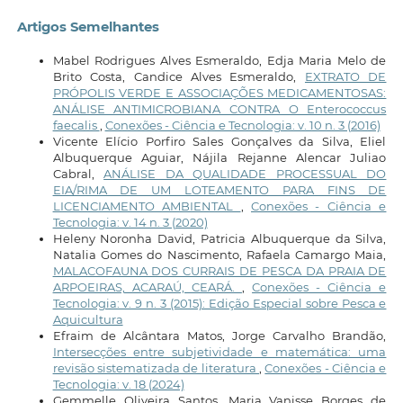
Artigos Semelhantes
Mabel Rodrigues Alves Esmeraldo, Edja Maria Melo de
Brito Costa, Candice Alves Esmeraldo,
EXTRATO DE
PRÓPOLIS VERDE E ASSOCIAÇÕES MEDICAMENTOSAS:
ANÁLISE ANTIMICROBIANA CONTRA O Enterococcus
faecalis
,
Conexões - Ciência e Tecnologia: v. 10 n. 3 (2016)
Vicente Elício Porfiro Sales Gonçalves da Silva, Eliel
Albuquerque Aguiar, Nájila Rejanne Alencar Juliao
Cabral,
ANÁLISE DA QUALIDADE PROCESSUAL DO
EIA/RIMA DE UM LOTEAMENTO PARA FINS DE
LICENCIAMENTO AMBIENTAL
,
Conexões - Ciência e
Tecnologia: v. 14 n. 3 (2020)
Heleny Noronha David, Patricia Albuquerque da Silva,
Natalia Gomes do Nascimento, Rafaela Camargo Maia,
MALACOFAUNA DOS CURRAIS DE PESCA DA PRAIA DE
ARPOEIRAS, ACARAÚ, CEARÁ.
,
Conexões - Ciência e
Tecnologia: v. 9 n. 3 (2015): Edição Especial sobre Pesca e
Aquicultura
Efraim de Alcântara Matos, Jorge Carvalho Brandão,
Intersecções entre subjetividade e matemática: uma
revisão sistematizada de literatura
,
Conexões - Ciência e
Tecnologia: v. 18 (2024)
Gemmelle Oliveira Santos, Maria Vanisse Borges de