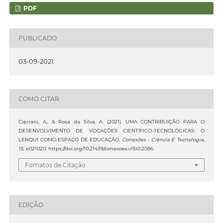
PDF
PUBLICADO
03-09-2021
COMO CITAR
Cipriani, A., & Rosa da Silva, A. (2021). UMA CONTRIBUIÇÃO PARA O
DESENVOLVIMENTO DE VOCAÇÕES CIENTÍFICO-TECNOLÓGICAS: O
LENQUI COMO ESPAÇO DE EDUCAÇÃO.
Conexões - Ciência E Tecnologia
,
15
, e021020. https://doi.org/10.21439/conexoes.v15i0.2086
Fomatos de Citação
EDIÇÃO