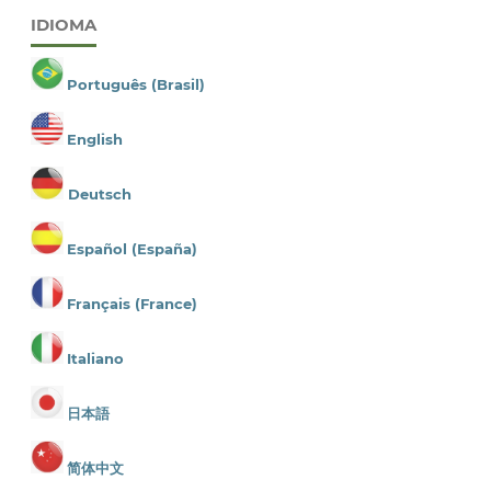
IDIOMA
Português (Brasil)
English
Deutsch
Español (España)
Français (France)
Italiano
日本語
简体中文