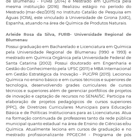
de Blumenau - FURB (2014) e Mestrado em Química pela
mesma instituição (2016). Realizou estágio no período do
Mestrado (mar-dez/2015) no Instituto Catalão de Pesquisa em
Águas (ICRA), este vinculado à Universidade de Girona (UdG),
Espanha, atuando na área de Química de Produtos Naturais.
Arleide Rosa da Silva,
FURB- Universidade Regional de
Blumenau
Possui graduação em Bacharelado e Licenciatura em Química
pela Universidade Regional de Blumenau (1990 e 1993) e
mestrado em Química Orgânica pela Universidade Federal de
Santa Catarina (2002). Possui doutorado em Engenharia e
Gestão do Conhecimento pela UFSC (2011) e MBA Internacional
em Gestão Estratégica da Inovação - PUC/PR (2015). Lecionou
Química no ensino básico e em cursos técnicos e superiores de
tecnologia, desenvolvendo grades curriculares de cursos
técnicos e superiores além de gerenciar portfólios de projetos
de inovação e captação de recursos no SENAI/SC. Participa na
elaboração de projetos pedagógicos de cursos superiores
(PPC), de Diretrizes Curriculares Municipais para Educação
Básica e de Políticas Institucionais para as Licenciaturas. Atua
na formação continuada de professores tanto da rede pública
municipal quanto estadual na área de Ensino de Ciências e/ou
Química. Atualmente leciona em cursos de graduação e no
mestrado profissionalizante PPGECIM - Programa de pós