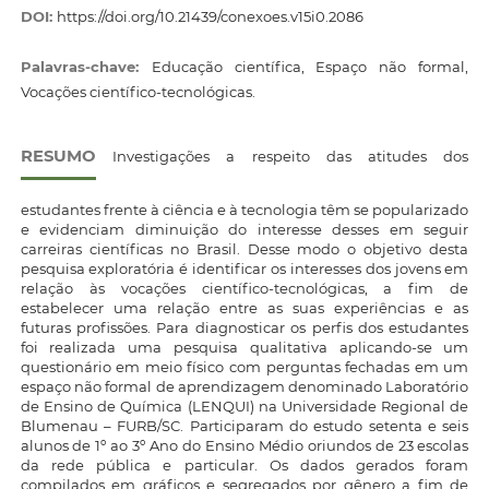
DOI:
https://doi.org/10.21439/conexoes.v15i0.2086
Palavras-chave:
Educação científica, Espaço não formal,
Vocações científico-tecnológicas.
RESUMO
Investigações a respeito das atitudes dos
estudantes frente à ciência e à tecnologia têm se popularizado
e evidenciam diminuição do interesse desses em seguir
carreiras científicas no Brasil. Desse modo o objetivo desta
pesquisa exploratória é identificar os interesses dos jovens em
relação às vocações científico-tecnológicas, a fim de
estabelecer uma relação entre as suas experiências e as
futuras profissões. Para diagnosticar os perfis dos estudantes
foi realizada uma pesquisa qualitativa aplicando-se um
questionário em meio físico com perguntas fechadas em um
espaço não formal de aprendizagem denominado Laboratório
de Ensino de Química (LENQUI) na Universidade Regional de
Blumenau – FURB/SC. Participaram do estudo setenta e seis
alunos de 1º ao 3º Ano do Ensino Médio oriundos de 23 escolas
da rede pública e particular. Os dados gerados foram
compilados em gráficos e segregados por gênero a fim de