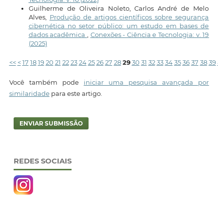
Guilherme de Oliveira Noleto, Carlos André de Melo
Alves,
Produção de artigos científicos sobre segurança
cibernética no setor público: um estudo em bases de
dados acadêmica
,
Conexões - Ciência e Tecnologia: v. 19
(2025)
<<
<
17
18
19
20
21
22
23
24
25
26
27
28
29
30
31
32
33
34
35
36
37
38
39
Você também pode
iniciar uma pesquisa avançada por
similaridade
para este artigo.
ENVIAR SUBMISSÃO
REDES SOCIAIS