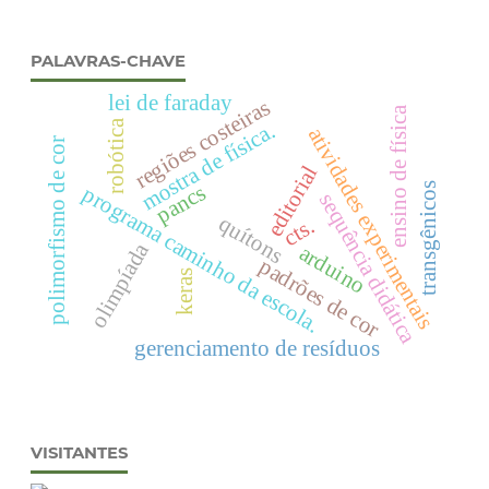
PALAVRAS-CHAVE
lei de faraday
regiões costeiras
ensino de física
robótica
mostra de física.
atividades experimentais
polimorfismo de cor
editorial
pancs
transgênicos
programa caminho da escola.
sequência didática
quítons
cts.
olimpíada
arduino
padrões de cor
keras
gerenciamento de resíduos
VISITANTES