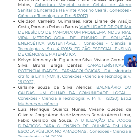
Matos,
Cobertura Vegetal sobre Célula de Aterro
Sanitário Encerrada Há Vinte Anos no Ceará
,
Conexões -
Ciência e Tecnologia: v. 11 n. 6 (2017)
Cleidson Carneiro Guimarães, Kate Lirane de Araújo
Costa, Romana Rebeca Barros,
VIABILIDADE DE QUEIMA
DE RESÍDUO DE MAMONA: UM PROBLEMA INDUSTRIAL
VIRA METODOLOGIA DE ENSINO E SOLUÇÃO
ENERGÉTICA SUSTENTÁVEL
,
Conexões - Ciência e
Tecnologia: v. 9 n. 4 (2015): EDIÇÃO ESPECIAL: ENSINO
DE CIÊNCIAS E MATEMÁTICA
Kelvyn Kennedy de Figueiredo Silva, Viviane Gomes da
Silva, Bruna Braga Dantas,
CARACTERÍSTICAS E
POTENCIALIDADES FARMACOLÓGICAS DA Morinda
citrifolia Linn (NONI)
,
Conexões - Ciência e Tecnologia: v.
16 (2022)
Girlaine Souza da Silva Alencar,
BALNEÁRIO DO
CALDAS: UM OLHAR DA COMUNIDADE LOCAL
,
Conexões - Ciência e Tecnologia: v. 14 n. 1 (2020): Esp.2
Mulheres na ciência
Luiz Henrique Queiroz Nunes, Viviane Guedes de
Oliveira, Jorge Almeida de Menezes, Renato Abreu Lima,
Fábio Geraldo de Souza,
A UTILIZAÇÃO DE JOGOS
DIDÁTICOS PARA O ENSINO DE QUÍMICA EM UMA
ESCOLA PÚBLICA NO AMAZONAS
,
Conexões - Ciência e
Tecnologia: v. 16 (2022)