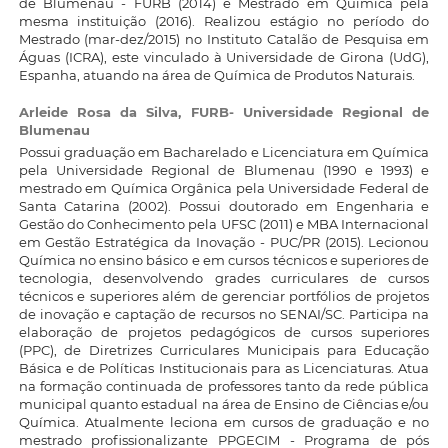
de Blumenau - FURB (2014) e Mestrado em Química pela
mesma instituição (2016). Realizou estágio no período do
Mestrado (mar-dez/2015) no Instituto Catalão de Pesquisa em
Águas (ICRA), este vinculado à Universidade de Girona (UdG),
Espanha, atuando na área de Química de Produtos Naturais.
Arleide Rosa da Silva,
FURB- Universidade Regional de
Blumenau
Possui graduação em Bacharelado e Licenciatura em Química
pela Universidade Regional de Blumenau (1990 e 1993) e
mestrado em Química Orgânica pela Universidade Federal de
Santa Catarina (2002). Possui doutorado em Engenharia e
Gestão do Conhecimento pela UFSC (2011) e MBA Internacional
em Gestão Estratégica da Inovação - PUC/PR (2015). Lecionou
Química no ensino básico e em cursos técnicos e superiores de
tecnologia, desenvolvendo grades curriculares de cursos
técnicos e superiores além de gerenciar portfólios de projetos
de inovação e captação de recursos no SENAI/SC. Participa na
elaboração de projetos pedagógicos de cursos superiores
(PPC), de Diretrizes Curriculares Municipais para Educação
Básica e de Políticas Institucionais para as Licenciaturas. Atua
na formação continuada de professores tanto da rede pública
municipal quanto estadual na área de Ensino de Ciências e/ou
Química. Atualmente leciona em cursos de graduação e no
mestrado profissionalizante PPGECIM - Programa de pós