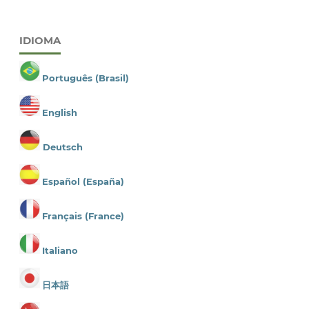
IDIOMA
Português (Brasil)
English
Deutsch
Español (España)
Français (France)
Italiano
日本語