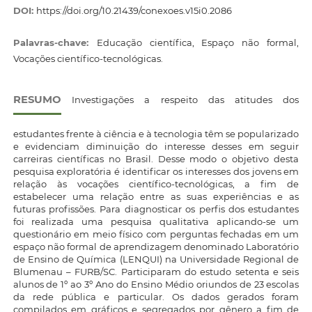
DOI:
https://doi.org/10.21439/conexoes.v15i0.2086
Palavras-chave:
Educação científica, Espaço não formal,
Vocações científico-tecnológicas.
RESUMO
Investigações a respeito das atitudes dos
estudantes frente à ciência e à tecnologia têm se popularizado
e evidenciam diminuição do interesse desses em seguir
carreiras científicas no Brasil. Desse modo o objetivo desta
pesquisa exploratória é identificar os interesses dos jovens em
relação às vocações científico-tecnológicas, a fim de
estabelecer uma relação entre as suas experiências e as
futuras profissões. Para diagnosticar os perfis dos estudantes
foi realizada uma pesquisa qualitativa aplicando-se um
questionário em meio físico com perguntas fechadas em um
espaço não formal de aprendizagem denominado Laboratório
de Ensino de Química (LENQUI) na Universidade Regional de
Blumenau – FURB/SC. Participaram do estudo setenta e seis
alunos de 1º ao 3º Ano do Ensino Médio oriundos de 23 escolas
da rede pública e particular. Os dados gerados foram
compilados em gráficos e segregados por gênero a fim de