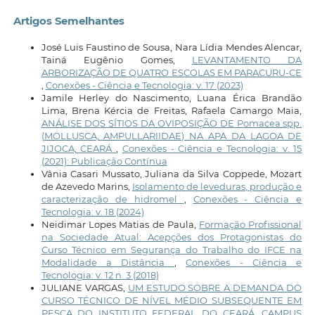
Artigos Semelhantes
José Luis Faustino de Sousa, Nara Lídia Mendes Alencar,
Tainá Eugênio Gomes,
LEVANTAMENTO DA
ARBORIZAÇÃO DE QUATRO ESCOLAS EM PARACURU-CE
,
Conexões - Ciência e Tecnologia: v. 17 (2023)
Jamile Herley do Nascimento, Luana Érica Brandão
Lima, Brena Kércia de Freitas, Rafaela Camargo Maia,
ANÁLISE DOS SÍTIOS DA OVIPOSIÇÃO DE Pomacea spp.
(MOLLUSCA, AMPULLARIIDAE) NA APA DA LAGOA DE
JIJOCA, CEARÁ
,
Conexões - Ciência e Tecnologia: v. 15
(2021): Publicação Contínua
Vânia Casari Mussato, Juliana da Silva Coppede, Mozart
de Azevedo Marins,
Isolamento de leveduras, produção e
caracterização de hidromel
,
Conexões - Ciência e
Tecnologia: v. 18 (2024)
Neidimar Lopes Matias de Paula,
Formação Profissional
na Sociedade Atual: Acepções dos Protagonistas do
Curso Técnico em Segurança do Trabalho do IFCE na
Modalidade a Distância
,
Conexões - Ciência e
Tecnologia: v. 12 n. 3 (2018)
JULIANE VARGAS,
UM ESTUDO SOBRE A DEMANDA DO
CURSO TÉCNICO DE NÍVEL MÉDIO SUBSEQUENTE EM
PESCA DO INSTITUTO FEDERAL DO CEARÁ, CAMPUS