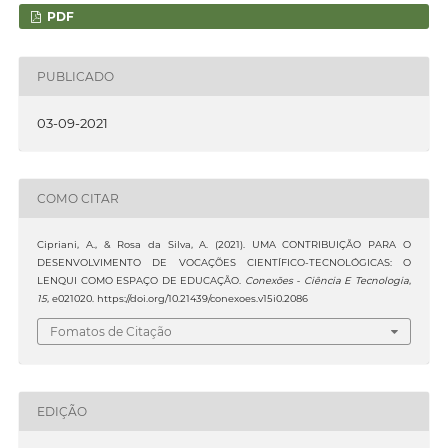
PDF
PUBLICADO
03-09-2021
COMO CITAR
Cipriani, A., & Rosa da Silva, A. (2021). UMA CONTRIBUIÇÃO PARA O
DESENVOLVIMENTO DE VOCAÇÕES CIENTÍFICO-TECNOLÓGICAS: O
LENQUI COMO ESPAÇO DE EDUCAÇÃO.
Conexões - Ciência E Tecnologia
,
15
, e021020. https://doi.org/10.21439/conexoes.v15i0.2086
Fomatos de Citação
EDIÇÃO