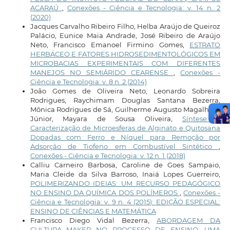
ACARAÚ
,
Conexões - Ciência e Tecnologia: v. 14 n. 2
(2020)
Jacques Carvalho Ribeiro Filho, Helba Araújo de Queiroz
Palácio, Eunice Maia Andrade, José Ribeiro de Araújo
Neto, Francisco Emanoel Firmino Gomes,
ESTRATO
HERBÁCEO E FATORES HIDROSEDIMENTOLÓGICOS EM
MICROBACIAS EXPERIMENTAIS COM DIFERENTES
MANEJOS NO SEMIÁRIDO CEARENSE
,
Conexões -
Ciência e Tecnologia: v. 8 n. 2 (2014)
João Gomes de Oliveira Neto, Leonardo Sobreira
Rodrigues, Raychimam Douglas Santana Bezerra,
Mônica Rodrigues de Sá, Guilherme Augusto Magalhães
Júnior, Mayara de Sousa Oliveira,
Síntese e
Caracterização de Microesferas de Alginato e Quitosana
Dopadas com Ferro e Níquel para Remoção por
Adsorção de Tiofeno em Combustível Sintético
,
Conexões - Ciência e Tecnologia: v. 12 n. 1 (2018)
Calliu Carneiro Barbosa, Caroline de Goes Sampaio,
Maria Cleide da Silva Barroso, Inaiá Lopes Guerreiro,
POLIMERIZANDO IDEIAS: UM RECURSO PEDAGÓGICO
NO ENSINO DA QUÍMICA DOS POLÍMEROS
,
Conexões -
Ciência e Tecnologia: v. 9 n. 4 (2015): EDIÇÃO ESPECIAL:
ENSINO DE CIÊNCIAS E MATEMÁTICA
Francisco Diego Vidal Bezerra,
ABORDAGEM DA
CULTURA MAKER NO PROCESSO DE ENSINO: UMA