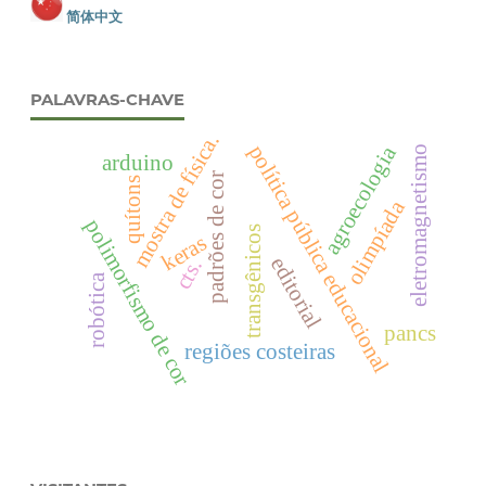
简体中文
PALAVRAS-CHAVE
mostra de física.
política pública educacional
agroecologia
eletromagnetismo
arduino
padrões de cor
quítons
olimpíada
polimorfismo de cor
transgênicos
keras
editorial
cts.
robótica
pancs
regiões costeiras