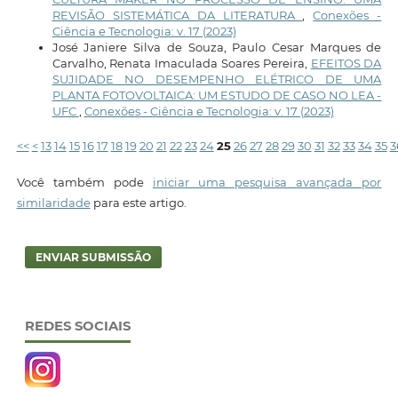
REVISÃO SISTEMÁTICA DA LITERATURA
,
Conexões -
Ciência e Tecnologia: v. 17 (2023)
José Janiere Silva de Souza, Paulo Cesar Marques de
Carvalho, Renata Imaculada Soares Pereira,
EFEITOS DA
SUJIDADE NO DESEMPENHO ELÉTRICO DE UMA
PLANTA FOTOVOLTAICA: UM ESTUDO DE CASO NO LEA -
UFC
,
Conexões - Ciência e Tecnologia: v. 17 (2023)
<<
<
13
14
15
16
17
18
19
20
21
22
23
24
25
26
27
28
29
30
31
32
33
34
35
3
Você também pode
iniciar uma pesquisa avançada por
similaridade
para este artigo.
ENVIAR SUBMISSÃO
REDES SOCIAIS