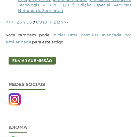
Tecnologia: v. 11 n. 1 (2017): Edição Especial: Recursos
Naturais do Semiárido
<<
<
1
2
3
4
5
6
7
8
9
10
11
12
13
>
>>
Você também pode
iniciar uma pesquisa avançada por
similaridade
para este artigo.
ENVIAR SUBMISSÃO
REDES SOCIAIS
IDIOMA