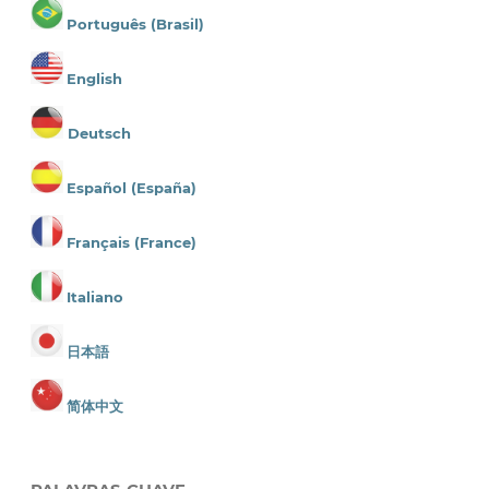
Português (Brasil)
English
Deutsch
Español (España)
Français (France)
Italiano
日本語
简体中文