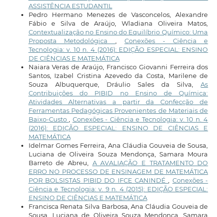
ASSISTÊNCIA ESTUDANTIL
Pedro Hermano Menezes de Vasconcelos, Alexandre
Fábio e Silva de Araújo, Wladiana Oliveira Matos,
Contextualização no Ensino do Equilíbrio Químico: Uma
Proposta Metodológica
,
Conexões - Ciência e
Tecnologia: v. 10 n. 4 (2016): EDIÇÃO ESPECIAL: ENSINO
DE CIÊNCIAS E MATEMÁTICA
Naiara Veras de Araújo, Francisco Giovanni Ferreira dos
Santos, Izabel Cristina Azevedo da Costa, Marilene de
Souza Albuquerque, Dráulio Sales da Silva,
As
Contribuições do PIBID no Ensino de Química:
Atividades Alternativas a partir da Confecção de
Ferramentas Pedagógicas Provenientes de Materiais de
Baixo-Custo
,
Conexões - Ciência e Tecnologia: v. 10 n. 4
(2016): EDIÇÃO ESPECIAL: ENSINO DE CIÊNCIAS E
MATEMÁTICA
Idelmar Gomes Ferreira, Ana Cláudia Gouveia de Sousa,
Luciana de Oliveira Souza Mendonça, Samara Moura
Barreto de Abreu,
A AVALIAÇÃO E TRATAMENTO DO
ERRO NO PROCESSO DE ENSINAGEM DE MATEMÁTICA
POR BOLSISTAS PIBID DO IFCE CANINDÉ
,
Conexões -
Ciência e Tecnologia: v. 9 n. 4 (2015): EDIÇÃO ESPECIAL:
ENSINO DE CIÊNCIAS E MATEMÁTICA
Francisca Renata Silva Barbosa, Ana Cláudia Gouveia de
Sousa, Luciana de Oliveira Souza Mendonça, Samara