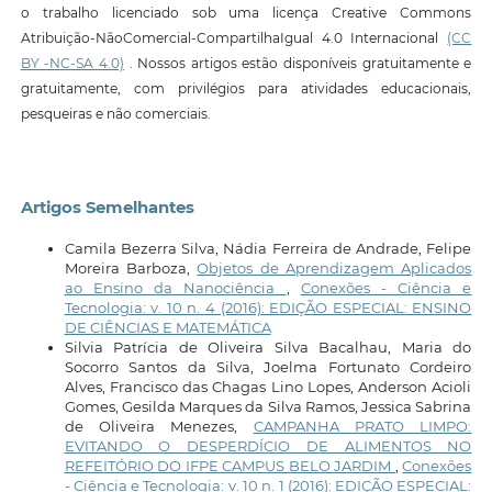
o trabalho licenciado sob uma licença Creative Commons
Atribuição-NãoComercial-CompartilhaIgual 4.0 Internacional
(CC
BY -NC-SA 4.0)
. Nossos artigos estão disponíveis gratuitamente e
gratuitamente, com privilégios para atividades educacionais,
pesqueiras e não comerciais.
Artigos Semelhantes
Camila Bezerra Silva, Nádia Ferreira de Andrade, Felipe
Moreira Barboza,
Objetos de Aprendizagem Aplicados
ao Ensino da Nanociência
,
Conexões - Ciência e
Tecnologia: v. 10 n. 4 (2016): EDIÇÃO ESPECIAL: ENSINO
DE CIÊNCIAS E MATEMÁTICA
Silvia Patrícia de Oliveira Silva Bacalhau, Maria do
Socorro Santos da Silva, Joelma Fortunato Cordeiro
Alves, Francisco das Chagas Lino Lopes, Anderson Acioli
Gomes, Gesilda Marques da Silva Ramos, Jessica Sabrina
de Oliveira Menezes,
CAMPANHA PRATO LIMPO:
EVITANDO O DESPERDÍCIO DE ALIMENTOS NO
REFEITÓRIO DO IFPE CAMPUS BELO JARDIM
,
Conexões
- Ciência e Tecnologia: v. 10 n. 1 (2016): EDIÇÃO ESPECIAL: