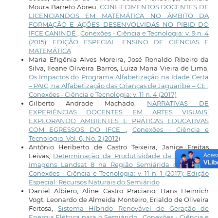
Moura Barreto Abreu,
CONHECIMENTOS DOCENTES DE
LICENCIANDOS EM MATEMÁTICA NO ÂMBITO DA
FORMAÇÃO E AÇÕES DESENVOLVIDAS NO PIBID DO
IFCE CANINDÉ
,
Conexões - Ciência e Tecnologia: v. 9 n. 4
(2015): EDIÇÃO ESPECIAL: ENSINO DE CIÊNCIAS E
MATEMÁTICA
Maria Efigênia Alves Moreira, José Ronaldo Ribeiro da
Silva, Ileane Oliveira Barros, Luiza Maria Vieira de Lima,
Os Impactos do Programa Alfabetização na Idade Certa
– PAIC, na Alfabetização das Crianças de Jaguaribe – CE
,
Conexões - Ciência e Tecnologia: v. 11 n. 4 (2017)
Gilberto Andrade Machado,
NARRATIVAS DE
EXPERIÊNCIAS DOCENTES EM ARTES VISUAIS:
EXPLORANDO AMBIENTES E PRÁTICAS EDUCATIVAS
COM EGRESSOS DO IFCE
,
Conexões - Ciência e
Tecnologia: Vol. 6, No. 2 (2012)
Antônio Heriberto de Castro Teixeira, Janice Freitas
Leivas,
Determinação da Produtividade da Água com
Imagens Landsat 8 na Região Semiárida do Brasil
,
Conexões - Ciência e Tecnologia: v. 11 n. 1 (2017): Edição
Especial: Recursos Naturais do Semiárido
Daniel Albiero, Aline Castro Praciano, Hans Heinrich
Vogt, Leonardo de Almeida Monteiro, Erialdo de Oliveira
Feitosa,
Sistema Híbrido Renovável de Geração de
Energia Elétrica para o Semiárido
,
Conexões - Ciência e