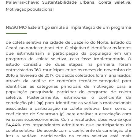
Palavras-chave:
Sustentabilidade urbana, Coleta Seletiva,
Motivação populacional
RESUMO
Este artigo simula a implantação de um programa
de coleta seletiva na cidade de Juazeiro do Norte, Estado do
Ceará, no nordeste brasileiro. O objetivo é identificar os fatores
que estimulariam a participação da população em um
programa de coleta seletiva, caso fosse implementado. O
estudo consistiu de duas etapas: na primeira, foram
entrevistados 360 munícipes entre os meses de novembro de
2016 a fevereiro de 2017. Os dados coletados foram analisados,
através da análise de conteúdo temático-categorial para
identificar as categorias principais de motivação para a
população pesquisada participar do programa de coleta
seletiva. Posteriormente, estimou-se o coeficiente de
correlação phi (rφ) para identificar as variáveis motivacionais
associadas à participação na coleta seletiva, bem como o
coeficiente de Spearman (ρ) para analisar a associação com
variáveis socioeconômicas. Como resultados, observou-se que
84,44% dos respondentes admitiram que participariam da
coleta seletiva. De acordo com o coeficiente de correlação phi
(rφ), a variável participação na coleta seletiva está mais