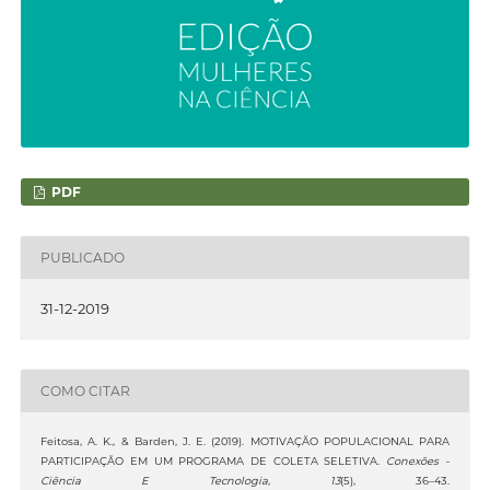
PDF
PUBLICADO
31-12-2019
COMO CITAR
Feitosa, A. K., & Barden, J. E. (2019). MOTIVAÇÃO POPULACIONAL PARA
PARTICIPAÇÃO EM UM PROGRAMA DE COLETA SELETIVA.
Conexões -
Ciência E Tecnologia
,
13
(5), 36–43.