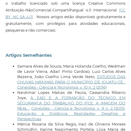
o trabalho licenciado sob uma licença Creative Commons
Atribuição-NãoComercial-CompartilhaIgual 4.0 Internacional
(CC
BY -NC-SA 4.0)
. Nossos artigos estão disponíveis gratuitamente e
gratuitamente, com privilégios para atividades educacionais,
pesqueiras e não comerciais.
Artigos Semelhantes
Samara Alves de Souza, Maria Holanda Coelho, Wedman
de Lavor Vieira, Adail Pinto Cardoso, Luiz Carlos Alves
Bezerra, João Coelho Lima Verde Neto,
ESTUDOS DAS
CHUVAS MÁXIMAS PARA O MUNICÍPIO DE IGUATU-CE
,
Conexões - Ciência e Tecnologia: v. 10 n. 2 (2016)
Neidimar Lopes Matias de Paula, Cassandra Ribeiro
Joye,
A EAD E A FORMAÇÃO DO TÉCNICO EM
SEGURANÇA DO TRABALHO DO IFCE: A IMAGEM DO
REAL
,
Conexões - Ciência e Tecnologia: v. 9 n. 2 (2015):
Educação a Distância: Realidades, Desafios e
Perspectivas
Márcia Roxana da Silva Regis, Iraci de Oliveira Moraes
Schmidlin, Karine Nascimento Portela, Lívia Maria de