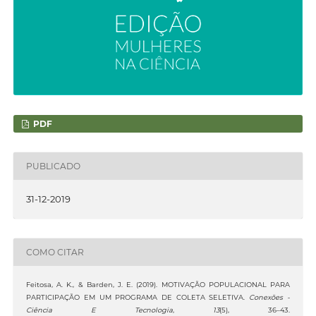
PDF
PUBLICADO
31-12-2019
COMO CITAR
Feitosa, A. K., & Barden, J. E. (2019). MOTIVAÇÃO POPULACIONAL PARA
PARTICIPAÇÃO EM UM PROGRAMA DE COLETA SELETIVA.
Conexões -
Ciência E Tecnologia
,
13
(5), 36–43.