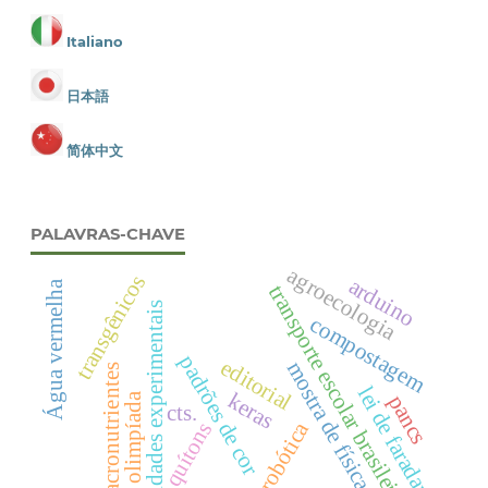
Italiano
日本語
简体中文
PALAVRAS-CHAVE
agroecologia
transgênicos
arduino
Água vermelha
transporte escolar brasileiro
atividades experimentais
compostagem
padrões de cor
editorial
mostra de física.
macronutrientes
lei de faraday
keras
pancs
olimpíada
cts.
robótica
quítons