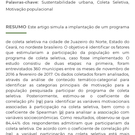
Palavras-chave:
Sustentabilidade urbana, Coleta Seletiva,
Motivação populacional
RESUMO
Este artigo simula a implantação de um programa
de coleta seletiva na cidade de Juazeiro do Norte, Estado do
Ceará, no nordeste brasileiro. O objetivo é identificar os fatores
que estimulariam a participação da população em um
programa de coleta seletiva, caso fosse implementado. O
estudo consistiu de duas etapas: na primeira, foram
entrevistados 360 munícipes entre os meses de novembro de
2016 a fevereiro de 2017. Os dados coletados foram analisados,
através da análise de conteúdo temático-categorial para
identificar as categorias principais de motivação para a
população pesquisada participar do programa de coleta
seletiva. Posteriormente, estimou-se o coeficiente de
correlação phi (rφ) para identificar as variáveis motivacionais
associadas à participação na coleta seletiva, bem como o
coeficiente de Spearman (ρ) para analisar a associação com
variáveis socioeconômicas. Como resultados, observou-se que
84,44% dos respondentes admitiram que participariam da
coleta seletiva. De acordo com o coeficiente de correlação phi
(rφ), a variável participação na coleta seletiva está mais