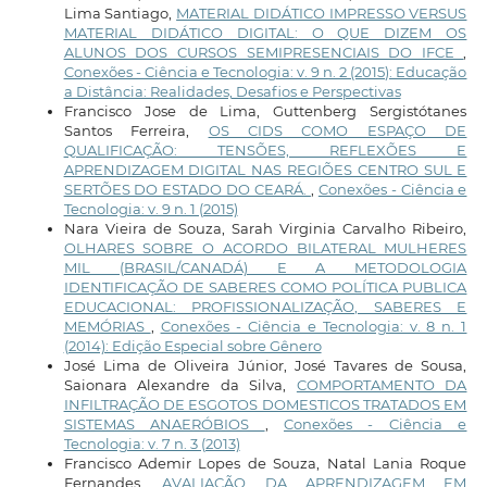
Lima Santiago,
MATERIAL DIDÁTICO IMPRESSO VERSUS
MATERIAL DIDÁTICO DIGITAL: O QUE DIZEM OS
ALUNOS DOS CURSOS SEMIPRESENCIAIS DO IFCE
,
Conexões - Ciência e Tecnologia: v. 9 n. 2 (2015): Educação
a Distância: Realidades, Desafios e Perspectivas
Francisco Jose de Lima, Guttenberg Sergistótanes
Santos Ferreira,
OS CIDS COMO ESPAÇO DE
QUALIFICAÇÃO: TENSÕES, REFLEXÕES E
APRENDIZAGEM DIGITAL NAS REGIÕES CENTRO SUL E
SERTÕES DO ESTADO DO CEARÁ.
,
Conexões - Ciência e
Tecnologia: v. 9 n. 1 (2015)
Nara Vieira de Souza, Sarah Virginia Carvalho Ribeiro,
OLHARES SOBRE O ACORDO BILATERAL MULHERES
MIL (BRASIL/CANADÁ) E A METODOLOGIA
IDENTIFICAÇÃO DE SABERES COMO POLÍTICA PUBLICA
EDUCACIONAL: PROFISSIONALIZAÇÃO, SABERES E
MEMÓRIAS
,
Conexões - Ciência e Tecnologia: v. 8 n. 1
(2014): Edição Especial sobre Gênero
José Lima de Oliveira Júnior, José Tavares de Sousa,
Saionara Alexandre da Silva,
COMPORTAMENTO DA
INFILTRAÇÃO DE ESGOTOS DOMESTICOS TRATADOS EM
SISTEMAS ANAERÓBIOS
,
Conexões - Ciência e
Tecnologia: v. 7 n. 3 (2013)
Francisco Ademir Lopes de Souza, Natal Lania Roque
Fernandes,
AVALIAÇÃO DA APRENDIZAGEM EM