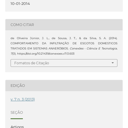
10-01-2014
COMO CITAR
de Oliveira Júnior, J. L., de Sousa, J. T., & da Silva, S. A. (2014).
COMPORTAMENTO DA INFILTRAÇÃO DE ESGOTOS DOMESTICOS
TRATADOS EM SISTEMAS ANAERÓBIOS.
Conexões - Ciência E Tecnologia
,
7
(3). https://doi.org/10.21439/conexoes.v7i3.603
Fomatos de Citação
EDIÇÃO
v. 7 n. 3 (2013)
SEÇÃO
Artigos