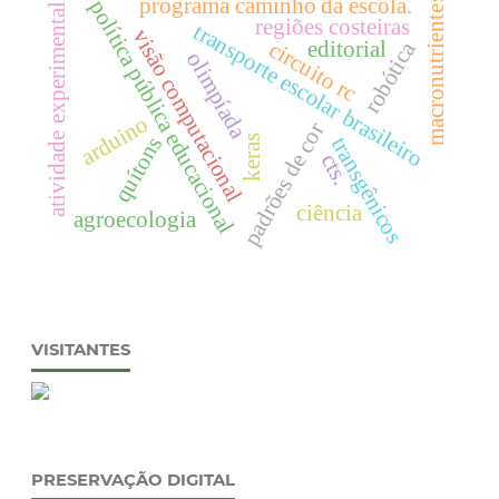
programa caminho da escola.
macronutrientes
política pública educacional
atividade experimental
regiões costeiras
transporte escolar brasileiro
visão computacional
editorial
robótica
circuito rc
olimpíada
arduino
padrões de cor
quítons
transgênicos
keras
cts.
ciência
agroecologia
VISITANTES
PRESERVAÇÃO DIGITAL