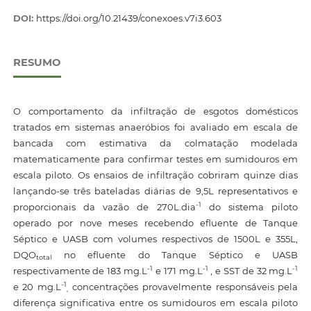
DOI:
https://doi.org/10.21439/conexoes.v7i3.603
RESUMO
O comportamento da infiltração de esgotos domésticos
tratados em sistemas anaeróbios foi avaliado em escala de
bancada com estimativa da colmatação modelada
matematicamente para confirmar testes em sumidouros em
escala piloto. Os ensaios de infiltração cobriram quinze dias
lançando-se três bateladas diárias de 9,5L representativos e
-1
proporcionais da vazão de 270L.dia
do sistema piloto
operado por nove meses recebendo efluente de Tanque
Séptico e UASB com volumes respectivos de 1500L e 355L,
DQO
no efluente do Tanque Séptico e UASB
total
-1
-1
-1
respectivamente de 183 mg.L
e 171 mg.L
, e SST de 32 mg.L
-1
e 20 mg.L
concentrações provavelmente responsáveis pela
,
diferença significativa entre os sumidouros em escala piloto