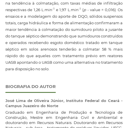
na tendência à colmatação, com taxas médias de infiltração
-1
-1
respectivas de 1,26 L.min
e 1,97 L.min
(
p -
value = 0,016). Os
ensaios e a modelagem do aporte de DQO, sólidos suspensos
totais, carga hidráulica e forma de alimentação confirmaram a
maior tendência à colmatação do sumidouro piloto a jusante
do tanque séptico demonstrando que sumidouros construídos
e operados recebendo esgoto doméstico tratado em tanque
séptico em solos arenosos tenderão a colmatar 58 % mais
rápido do que aqueles com tratamento prévio em reatores
UASB apontando o UASB como uma alternativa no tratamento
para disposição no solo.
BIOGRAFIA DO AUTOR
José Lima de Oliveira Júnior,
Instituto Federal do Ceará -
Campus Juazeiro do Norte
Graduado em Engenharia de Produção e Tecnologia de
Construção, Mestre em Engenharia Civil e Ambiental e
doutorando em Recursos Naturais. Doutorando em Recursos
Naturais - sub-área - tratamento de resíduos líquidos. UFCG.