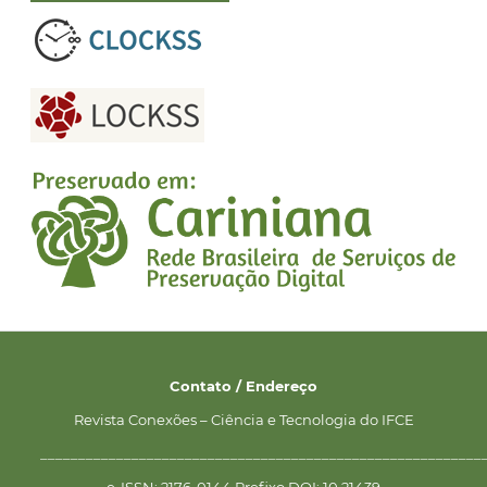
Contato / Endereço
Revista Conexões – Ciência e Tecnologia do IFCE
__________________________________________________________
e-ISSN: 2176-0144 Prefixo DOI: 10.21439