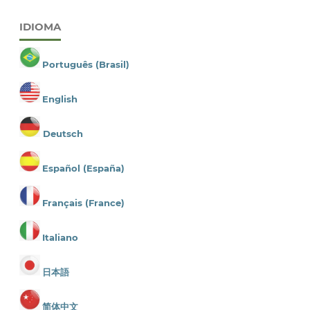
IDIOMA
Português (Brasil)
English
Deutsch
Español (España)
Français (France)
Italiano
日本語
简体中文