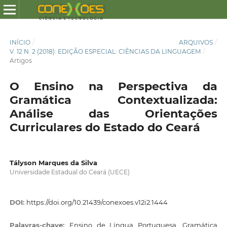
INÍCIO
/
ARQUIVOS
/
V. 12 N. 2 (2018): EDIÇÃO ESPECIAL: CIÊNCIAS DA LINGUAGEM
/
Artigos
O Ensino na Perspectiva da
Gramática Contextualizada:
Análise das Orientações
Curriculares do Estado do Ceará
Tályson Marques da Silva
Universidade Estadual do Ceará (UECE)
DOI:
https://doi.org/10.21439/conexoes.v12i2.1444
Palavras-chave:
Ensino de Língua Portuguesa, Gramática