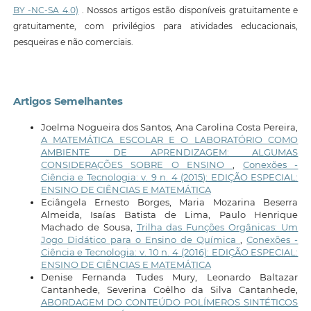
BY -NC-SA 4.0)
. Nossos artigos estão disponíveis gratuitamente e
gratuitamente, com privilégios para atividades educacionais,
pesqueiras e não comerciais.
Artigos Semelhantes
Joelma Nogueira dos Santos, Ana Carolina Costa Pereira,
A MATEMÁTICA ESCOLAR E O LABORATÓRIO COMO
AMBIENTE DE APRENDIZAGEM: ALGUMAS
CONSIDERAÇÕES SOBRE O ENSINO
,
Conexões -
Ciência e Tecnologia: v. 9 n. 4 (2015): EDIÇÃO ESPECIAL:
ENSINO DE CIÊNCIAS E MATEMÁTICA
Eciângela Ernesto Borges, Maria Mozarina Beserra
Almeida, Isaías Batista de Lima, Paulo Henrique
Machado de Sousa,
Trilha das Funções Orgânicas: Um
Jogo Didático para o Ensino de Química
,
Conexões -
Ciência e Tecnologia: v. 10 n. 4 (2016): EDIÇÃO ESPECIAL:
ENSINO DE CIÊNCIAS E MATEMÁTICA
Denise Fernanda Tudes Mury, Leonardo Baltazar
Cantanhede, Severina Coêlho da Silva Cantanhede,
ABORDAGEM DO CONTEÚDO POLÍMEROS SINTÉTICOS