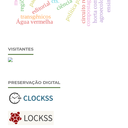
horta comunitária
agroecologia
compostagem
ciência
cts.
circuito rc
editorial
transgênicos
Água vermelha
VISITANTES
PRESERVAÇÃO DIGITAL