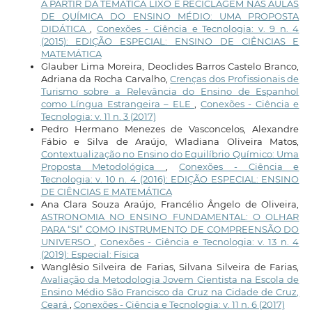
A PARTIR DA TEMÁTICA LIXO E RECICLAGEM NAS AULAS
DE QUÍMICA DO ENSINO MÉDIO: UMA PROPOSTA
DIDÁTICA
,
Conexões - Ciência e Tecnologia: v. 9 n. 4
(2015): EDIÇÃO ESPECIAL: ENSINO DE CIÊNCIAS E
MATEMÁTICA
Glauber Lima Moreira, Deoclides Barros Castelo Branco,
Adriana da Rocha Carvalho,
Crenças dos Profissionais de
Turismo sobre a Relevância do Ensino de Espanhol
como Língua Estrangeira – ELE
,
Conexões - Ciência e
Tecnologia: v. 11 n. 3 (2017)
Pedro Hermano Menezes de Vasconcelos, Alexandre
Fábio e Silva de Araújo, Wladiana Oliveira Matos,
Contextualização no Ensino do Equilíbrio Químico: Uma
Proposta Metodológica
,
Conexões - Ciência e
Tecnologia: v. 10 n. 4 (2016): EDIÇÃO ESPECIAL: ENSINO
DE CIÊNCIAS E MATEMÁTICA
Ana Clara Souza Araújo, Francélio Ângelo de Oliveira,
ASTRONOMIA NO ENSINO FUNDAMENTAL: O OLHAR
PARA “SI” COMO INSTRUMENTO DE COMPREENSÃO DO
UNIVERSO
,
Conexões - Ciência e Tecnologia: v. 13 n. 4
(2019): Especial: Física
Wanglêsio Silveira de Farias, Silvana Silveira de Farias,
Avaliação da Metodologia Jovem Cientista na Escola de
Ensino Médio São Francisco da Cruz na Cidade de Cruz,
Ceará
,
Conexões - Ciência e Tecnologia: v. 11 n. 6 (2017)