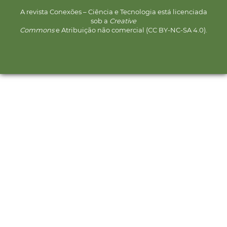
A revista Conexões – Ciência e Tecnologia está licenciada
sob a
Creative
Commons
e Atribuição não comercial (CC BY-NC-SA 4.0).