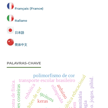
Français (France)
Italiano
日本語
简体中文
PALAVRAS-CHAVE
polimorfismo de cor
política pública educacional
ensino. jogos. pibid.
transporte escolar brasileiro
mostra de física.
robótica
arduino
olimpíada
regiões costeiras
padrões de cor
quítons
keras