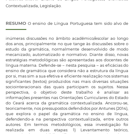
Contextualizada, Legislação.
RESUMO
O ensino de Língua Portuguesa tem sido alvo de
inúmeras discussões no âmbito acadêmico/escolar ao longo
dos anos, principalmente no que tange às discussões sobre o
estudo da gramática, normalmente desenvolvido de modo
mecanizado, automatizado e normativo. Diante disso, novas
estratégias metodológicas são apresentadas aos docentes de
língua materna. Defende-se – nesta pesquisa – as eficácias do
ensino de gramática que considera não a estrutura da língua
por si, mas sim a sua efetiva e eficiente realização nos sistemas
significantes (textos) produzidos nas mais diversas situações
sociointeracionais das quais participam os sujeitos. Nessa
perspectiva, o objetivo deste trabalho é analisar as
informações presentes nas Orientações Curriculares do Estado
do Ceará acerca da gramática contextualizada. Ancorou-se,
teoricamente, nos pressupostos defendidos por Antunes (2014),
que explora o papel da gramática no ensino de língua,
defendendo-a na perspectiva contextualizada, entre outros
autores. Em termos metodológicos, essa investigação foi
realizada em duas etapas: 1) Levantamento teórico,