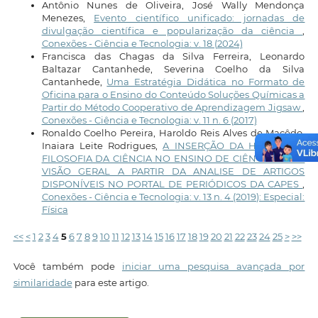
Antônio Nunes de Oliveira, José Wally Mendonça
Menezes,
Evento científico unificado: jornadas de
divulgação científica e popularização da ciência
,
Conexões - Ciência e Tecnologia: v. 18 (2024)
Francisca das Chagas da Silva Ferreira, Leonardo
Baltazar Cantanhede, Severina Coelho da Silva
Cantanhede,
Uma Estratégia Didática no Formato de
Oficina para o Ensino do Conteúdo Soluções Químicas a
Partir do Método Cooperativo de Aprendizagem Jigsaw
,
Conexões - Ciência e Tecnologia: v. 11 n. 6 (2017)
Ronaldo Coelho Pereira, Haroldo Reis Alves de Macêdo,
Inaiara Leite Rodrigues,
A INSERÇÃO DA HISTÓRIA E
FILOSOFIA DA CIÊNCIA NO ENSINO DE CIÊNCIAS: UMA
VISÃO GERAL A PARTIR DA ANALISE DE ARTIGOS
DISPONÍVEIS NO PORTAL DE PERIÓDICOS DA CAPES
,
Conexões - Ciência e Tecnologia: v. 13 n. 4 (2019): Especial:
Física
<<
<
1
2
3
4
5
6
7
8
9
10
11
12
13
14
15
16
17
18
19
20
21
22
23
24
25
>
>>
Você também pode
iniciar uma pesquisa avançada por
similaridade
para este artigo.