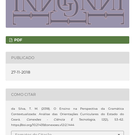
PDF
PUBLICADO
27-11-2018
COMO CITAR
da Silva, T. M. (2018). O Ensino na Perspectiva da Gramática
Contextualizada: Análise das Orientações Curriculares do Estado do
Ceará.
Conexões - Ciência E Tecnologia
,
12
(2), 53–62.
https://doi.org/10.21439/conexoes.v12i2.1444
Fomatos de Citação