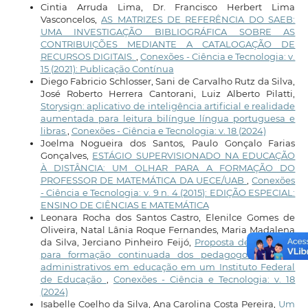
Cintia Arruda Lima, Dr. Francisco Herbert Lima
Vasconcelos,
AS MATRIZES DE REFERÊNCIA DO SAEB:
UMA INVESTIGAÇÃO BIBLIOGRÁFICA SOBRE AS
CONTRIBUIÇÕES MEDIANTE A CATALOGAÇÃO DE
RECURSOS DIGITAIS.
,
Conexões - Ciência e Tecnologia: v.
15 (2021): Publicação Contínua
Diego Fabricio Schlosser, Sani de Carvalho Rutz da Silva,
José Roberto Herrera Cantorani, Luiz Alberto Pilatti,
Storysign: aplicativo de inteligência artificial e realidade
aumentada para leitura bilíngue língua portuguesa e
libras
,
Conexões - Ciência e Tecnologia: v. 18 (2024)
Joelma Nogueira dos Santos, Paulo Gonçalo Farias
Gonçalves,
ESTÁGIO SUPERVISIONADO NA EDUCAÇÃO
À DISTÂNCIA: UM OLHAR PARA A FORMAÇÃO DO
PROFESSOR DE MATEMÁTICA DA UECE/UAB
,
Conexões
- Ciência e Tecnologia: v. 9 n. 4 (2015): EDIÇÃO ESPECIAL:
ENSINO DE CIÊNCIAS E MATEMÁTICA
Leonara Rocha dos Santos Castro, Elenilce Gomes de
Oliveira, Natal Lânia Roque Fernandes, Maria Madalena
da Silva, Jerciano Pinheiro Feijó,
Proposta de diretrizes
para formação continuada dos pedagogos técnico-
administrativos em educação em um Instituto Federal
de Educação
,
Conexões - Ciência e Tecnologia: v. 18
(2024)
Isabelle Coelho da Silva, Ana Carolina Costa Pereira,
Um