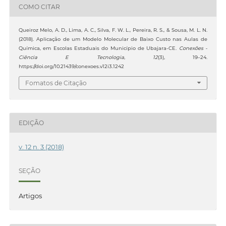
COMO CITAR
Queiroz Melo, A. D., Lima, A. C., Silva, F. W. L., Pereira, R. S., & Sousa, M. L. N.
(2018). Aplicação de um Modelo Molecular de Baixo Custo nas Aulas de
Química, em Escolas Estaduais do Município de Ubajara-CE.
Conexões -
Ciência E Tecnologia
,
12
(3), 19–24.
https://doi.org/10.21439/conexoes.v12i3.1242
Fomatos de Citação
EDIÇÃO
v. 12 n. 3 (2018)
SEÇÃO
Artigos