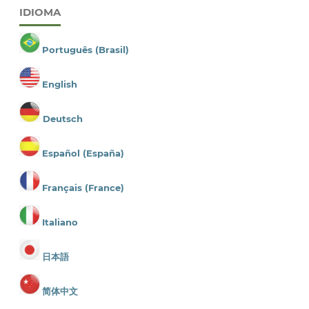
IDIOMA
Português (Brasil)
English
Deutsch
Español (España)
Français (France)
Italiano
日本語
简体中文