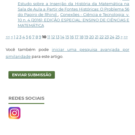
Estudo sobre a Inserção da História da Matemática na
Sala de Aula a Partir de Fontes Históricas: O Problema 56
do Papiro de Rhind
,
Conexões - Ciência e Tecnologia: v.
10 n. 4 (2016): EDIÇÃO ESPECIAL: ENSINO DE CIÊNCIAS E
MATEMÁTICA
<<
<
1
2
3
4
5
6
7
8
9
10
11
12
13
14
15
16
17
18
19
20
21
22
23
24
25
>
>>
Você também pode
iniciar uma pesquisa avançada por
similaridade
para este artigo.
ENVIAR SUBMISSÃO
REDES SOCIAIS