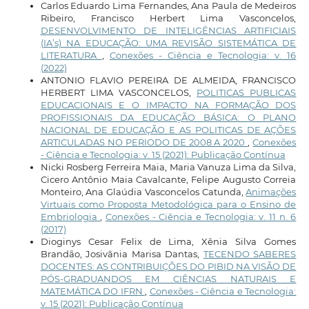
Carlos Eduardo Lima Fernandes, Ana Paula de Medeiros
Ribeiro, Francisco Herbert Lima Vasconcelos,
DESENVOLVIMENTO DE INTELIGÊNCIAS ARTIFICIAIS
(IA’s) NA EDUCAÇÃO: UMA REVISÃO SISTEMÁTICA DE
LITERATURA
,
Conexões - Ciência e Tecnologia: v. 16
(2022)
ANTONIO FLAVIO PEREIRA DE ALMEIDA, FRANCISCO
HERBERT LIMA VASCONCELOS,
POLITICAS PUBLICAS
EDUCACIONAIS E O IMPACTO NA FORMAÇÃO DOS
PROFISSIONAIS DA EDUCAÇÃO BÁSICA: O PLANO
NACIONAL DE EDUCAÇÃO E AS POLITICAS DE AÇÕES
ARTICULADAS NO PERIODO DE 2008 A 2020
,
Conexões
- Ciência e Tecnologia: v. 15 (2021): Publicação Contínua
Nicki Rosberg Ferreira Maia, Maria Vanuza Lima da Silva,
Cicero Antônio Maia Cavalcante, Felipe Augusto Correia
Monteiro, Ana Glaúdia Vasconcelos Catunda,
Animações
Virtuais como Proposta Metodológica para o Ensino de
Embriologia
,
Conexões - Ciência e Tecnologia: v. 11 n. 6
(2017)
Dioginys Cesar Felix de Lima, Xênia Silva Gomes
Brandão, Josivânia Marisa Dantas,
TECENDO SABERES
DOCENTES: AS CONTRIBUIÇÕES DO PIBID NA VISÃO DE
PÓS-GRADUANDOS EM CIÊNCIAS NATURAIS E
MATEMÁTICA DO IFRN
,
Conexões - Ciência e Tecnologia:
v. 15 (2021): Publicação Contínua