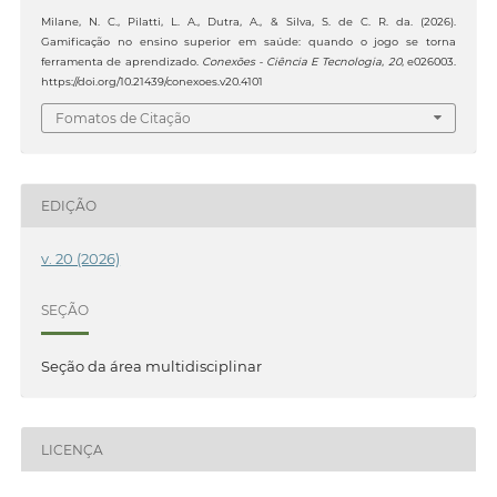
Milane, N. C., Pilatti, L. A., Dutra, A., & Silva, S. de C. R. da. (2026).
Gamificação no ensino superior em saúde: quando o jogo se torna
ferramenta de aprendizado.
Conexões - Ciência E Tecnologia
,
20
, e026003.
https://doi.org/10.21439/conexoes.v20.4101
Fomatos de Citação
EDIÇÃO
v. 20 (2026)
SEÇÃO
Seção da área multidisciplinar
LICENÇA