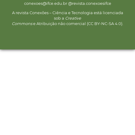
conexoes@ifce.edu.br @revista.conexoesifce
A revista Conexões – Ciência e Tecnologia está licenciada
sob a
Creative
Commons
e Atribuição não comercial (CC BY-NC-SA 4.0).