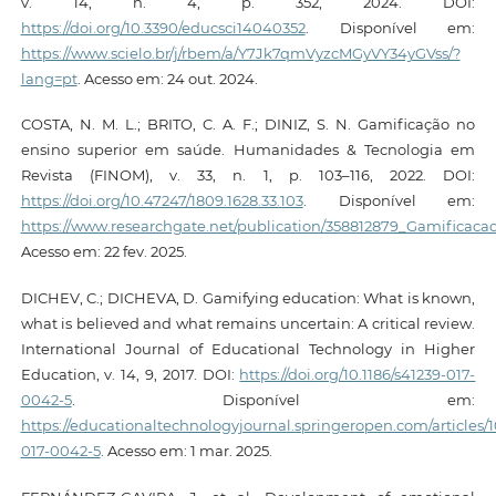
v. 14, n. 4, p. 352, 2024. DOI:
https://doi.org/10.3390/educsci14040352
. Disponível em:
https://www.scielo.br/j/rbem/a/Y7Jk7qmVyzcMGyVY34yGVss/?
lang=pt
. Acesso em: 24 out. 2024.
COSTA, N. M. L.; BRITO, C. A. F.; DINIZ, S. N. Gamificação no
ensino superior em saúde. Humanidades & Tecnologia em
Revista (FINOM), v. 33, n. 1, p. 103–116, 2022. DOI:
https://doi.org/10.47247/1809.1628.33.103
. Disponível em:
https://www.researchgate.net/publication/358812879_Gamifica
Acesso em: 22 fev. 2025.
DICHEV, C.; DICHEVA, D. Gamifying education: What is known,
what is believed and what remains uncertain: A critical review.
International Journal of Educational Technology in Higher
Education, v. 14, 9, 2017. DOI:
https://doi.org/10.1186/s41239-017-
0042-5
. Disponível em:
https://educationaltechnologyjournal.springeropen.com/articles/10
017-0042-5
. Acesso em: 1 mar. 2025.