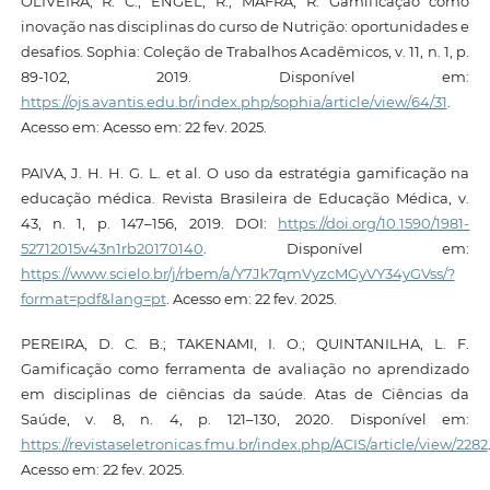
OLIVEIRA, R. C.; ENGEL, R.; MAFRA, R. Gamificação como
inovação nas disciplinas do curso de Nutrição: oportunidades e
desafios. Sophia: Coleção de Trabalhos Acadêmicos, v. 11, n. 1, p.
89-102, 2019. Disponível em:
https://ojs.avantis.edu.br/index.php/sophia/article/view/64/31
.
Acesso em: Acesso em: 22 fev. 2025.
PAIVA, J. H. H. G. L. et al. O uso da estratégia gamificação na
educação médica. Revista Brasileira de Educação Médica, v.
43, n. 1, p. 147–156, 2019. DOI:
https://doi.org/10.1590/1981-
52712015v43n1rb20170140
. Disponível em:
https://www.scielo.br/j/rbem/a/Y7Jk7qmVyzcMGyVY34yGVss/?
format=pdf&lang=pt
. Acesso em: 22 fev. 2025.
PEREIRA, D. C. B.; TAKENAMI, I. O.; QUINTANILHA, L. F.
Gamificação como ferramenta de avaliação no aprendizado
em disciplinas de ciências da saúde. Atas de Ciências da
Saúde, v. 8, n. 4, p. 121–130, 2020. Disponível em:
https://revistaseletronicas.fmu.br/index.php/ACIS/article/view/2282
Acesso em: 22 fev. 2025.