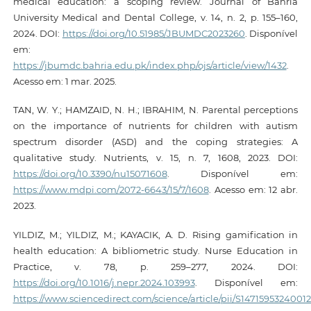
medical education: a scoping review. Journal of Bahria
University Medical and Dental College, v. 14, n. 2, p. 155–160,
2024. DOI:
https://doi.org/10.51985/JBUMDC2023260
. Disponível
em:
https://jbumdc.bahria.edu.pk/index.php/ojs/article/view/1432
.
Acesso em: 1 mar. 2025.
TAN, W. Y.; HAMZAID, N. H.; IBRAHIM, N. Parental perceptions
on the importance of nutrients for children with autism
spectrum disorder (ASD) and the coping strategies: A
qualitative study. Nutrients, v. 15, n. 7, 1608, 2023. DOI:
https://doi.org/10.3390/nu15071608
. Disponível em:
https://www.mdpi.com/2072-6643/15/7/1608
. Acesso em: 12 abr.
2023.
YILDIZ, M.; YILDIZ, M.; KAYACIK, A. D. Rising gamification in
health education: A bibliometric study. Nurse Education in
Practice, v. 78, p. 259–277, 2024. DOI:
https://doi.org/10.1016/j.nepr.2024.103993
. Disponível em:
https://www.sciencedirect.com/science/article/pii/S1471595324001