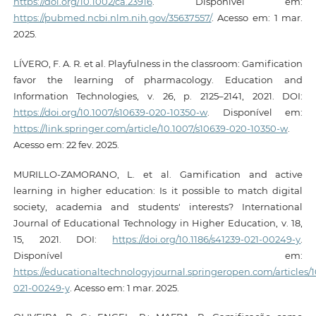
https://doi.org/10.1002/ca.23916
. Disponível em:
https://pubmed.ncbi.nlm.nih.gov/35637557/
. Acesso em: 1 mar.
2025.
LÍVERO, F. A. R. et al. Playfulness in the classroom: Gamification
favor the learning of pharmacology. Education and
Information Technologies, v. 26, p. 2125–2141, 2021. DOI:
https://doi.org/10.1007/s10639-020-10350-w
. Disponível em:
https://link.springer.com/article/10.1007/s10639-020-10350-w
.
Acesso em: 22 fev. 2025.
MURILLO-ZAMORANO, L. et al. Gamification and active
learning in higher education: Is it possible to match digital
society, academia and students' interests? International
Journal of Educational Technology in Higher Education, v. 18,
15, 2021. DOI:
https://doi.org/10.1186/s41239-021-00249-y
.
Disponível em:
https://educationaltechnologyjournal.springeropen.com/articles/10
021-00249-y
. Acesso em: 1 mar. 2025.