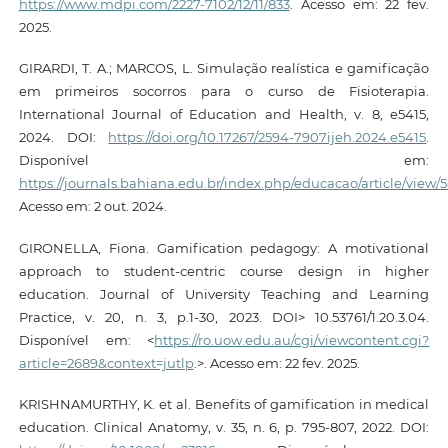
https://www.mdpi.com/2227-7102/12/11/833
. Acesso em: 22 fev.
2025.
GIRARDI, T. A.; MARCOS, L. Simulação realística e gamificação
em primeiros socorros para o curso de Fisioterapia.
International Journal of Education and Health, v. 8, e5415,
2024. DOI:
https://doi.org/10.17267/2594-7907ijeh.2024.e5415
.
Disponível em:
https://journals.bahiana.edu.br/index.php/educacao/article/view/5
Acesso em: 2 out. 2024.
GIRONELLA, Fiona. Gamification pedagogy: A motivational
approach to student-centric course design in higher
education. Journal of University Teaching and Learning
Practice, v. 20, n. 3, p.1-30, 2023. DOI> 10.53761/1.20.3.04.
Disponível em: <
https://ro.uow.edu.au/cgi/viewcontent.cgi?
article=2689&context=jutlp
.>. Acesso em: 22 fev. 2025.
KRISHNAMURTHY, K. et al. Benefits of gamification in medical
education. Clinical Anatomy, v. 35, n. 6, p. 795-807, 2022. DOI: