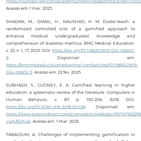
https://journals.lww.com/academicmedicine/abstract/2018/07000/
Acesso em: 1 mar. 2025.
SHADAN, M.; ISMAIL, H.; NAUSHAD, H. M. Diabe-teach: a
randomized controlled trial of a gamified approach to
enhance medical undergraduates’ knowledge and
comprehension of diabetes mellitus. BMC Medical Education,
v. 25, n. 1, 17, 2025. DOI:
https://doi.org/10.1186/s12909-024-06602-
9
. Disponível em:
https://bmcmededuc.biomedcentral.com/articles/10.1186/s12909-
024-06602-9
. Acesso em: 22 fev. 2025.
SUBHASH, S.; CUDNEY, E. A. Gamified learning in higher
education: a systematic review of the literature. Computers in
Human Behavior, v. 87, p. 192-206, 2018. DOI:
https://doi.org/10.1016/j.chb.2018.05.028
. Disponível em:
https://www.sciencedirect.com/science/article/abs/pii/S074756321
via%3Dihub
. Acesso em: 1 mar. 2025.
TABASSUM, A. Challenges of implementing gamification in