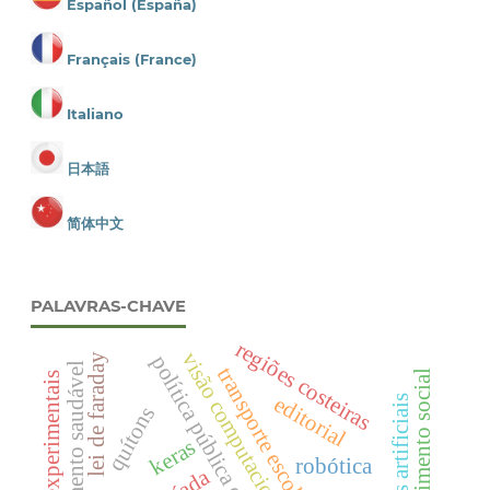
Español (España)
Français (France)
Italiano
日本語
简体中文
PALAVRAS-CHAVE
regiões costeiras
visão computacional
política pública educacional
lei de faraday
crescimento saudável
transporte escolar brasileiro
desenvolvimento social
atividades experimentais
editorial
quítons
keras
robótica