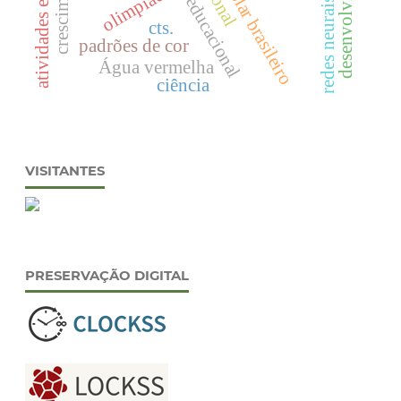
redes neurais artificiais
olimpíada
cts.
padrões de cor
Água vermelha
ciência
VISITANTES
PRESERVAÇÃO DIGITAL