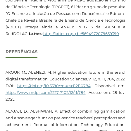
de Ciência e Tecnologia (PPGECT), é líder do grupo de pesquisa
“O Ensino e a Inclusão de Pessoas com Deficiência” e Editora-
Chefe da Revista Brasileira de Ensino de Ciência e Tecnologia
(RBECT). Integra ainda a ANPEd, o GT13 da SBEM e a
RedDOLAC.
Lattes:
http://lattes.cnpq.br/5694972079639390
REFERÊNCIAS
AKOUR, M.; ALENEZI, M. Higher education future in the era of
digital transformation. Education Sciences, v. 12, n. 11, 784, 2022.
DOI:
https://doi.org/10.3390/educsci12110784
. Disponível em:
https://www.mdpi.com/2227-7102/12/11/784
. Acesso em: 28 fev.
2025.
ALAJAJI, D.; ALSHWIAH, A. Effect of combining gamification
and a scavenger hunt on pre-service teachers’ perceptions and
achievement. Journal of Information Technology Education: