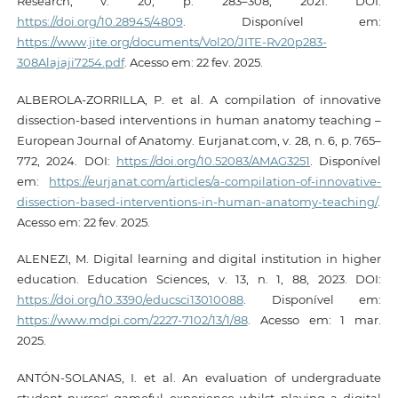
Research, v. 20, p. 283–308, 2021. DOI:
https://doi.org/10.28945/4809
. Disponível em:
https://www.jite.org/documents/Vol20/JITE-Rv20p283-
308Alajaji7254.pdf
. Acesso em: 22 fev. 2025.
ALBEROLA-ZORRILLA, P. et al. A compilation of innovative
dissection-based interventions in human anatomy teaching –
European Journal of Anatomy. Eurjanat.com, v. 28, n. 6, p. 765–
772, 2024. DOI:
https://doi.org/10.52083/AMAG3251
. Disponível
em:
https://eurjanat.com/articles/a-compilation-of-innovative-
dissection-based-interventions-in-human-anatomy-teaching/
.
Acesso em: 22 fev. 2025.
ALENEZI, M. Digital learning and digital institution in higher
education. Education Sciences, v. 13, n. 1, 88, 2023. DOI:
https://doi.org/10.3390/educsci13010088
. Disponível em:
https://www.mdpi.com/2227-7102/13/1/88
. Acesso em: 1 mar.
2025.
ANTÓN-SOLANAS, I. et al. An evaluation of undergraduate
student nurses' gameful experience whilst playing a digital