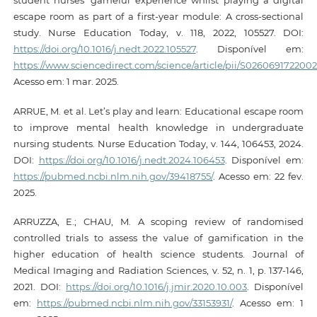
escape room as part of a first-year module: A cross-sectional
study. Nurse Education Today, v. 118, 2022, 105527. DOI:
https://doi.org/10.1016/j.nedt.2022.105527
. Disponível em:
https://www.sciencedirect.com/science/article/pii/S026069172200
Acesso em: 1 mar. 2025.
ARRUE, M. et al. Let’s play and learn: Educational escape room
to improve mental health knowledge in undergraduate
nursing students. Nurse Education Today, v. 144, 106453, 2024.
DOI:
https://doi.org/10.1016/j.nedt.2024.106453
. Disponível em:
https://pubmed.ncbi.nlm.nih.gov/39418755/
. Acesso em: 22 fev.
2025.
ARRUZZA, E.; CHAU, M. A scoping review of randomised
controlled trials to assess the value of gamification in the
higher education of health science students. Journal of
Medical Imaging and Radiation Sciences, v. 52, n. 1, p. 137-146,
2021. DOI:
https://doi.org/10.1016/j.jmir.2020.10.003
. Disponível
em:
https://pubmed.ncbi.nlm.nih.gov/33153931/
. Acesso em: 1