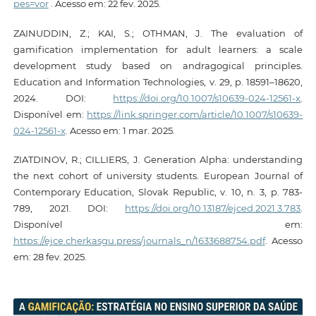
pes=vor
. Acesso em: 22 fev. 2025.
ZAINUDDIN, Z.; KAI, S.; OTHMAN, J. The evaluation of
gamification implementation for adult learners: a scale
development study based on andragogical principles.
Education and Information Technologies, v. 29, p. 18591–18620,
2024. DOI:
https://doi.org/10.1007/s10639-024-12561-x
.
Disponível em:
https://link.springer.com/article/10.1007/s10639-
024-12561-x
. Acesso em: 1 mar. 2025.
ZIATDINOV, R.; CILLIERS, J. Generation Alpha: understanding
the next cohort of university students. European Journal of
Contemporary Education, Slovak Republic, v. 10, n. 3, p. 783-
789, 2021. DOI:
https://doi.org/10.13187/ejced.2021.3.783
.
Disponível em:
https://ejce.cherkasgu.press/journals_n/1633688754.pdf
. Acesso
em: 28 fev. 2025.