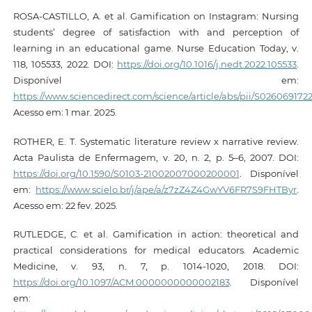
ROSA-CASTILLO, A. et al. Gamification on Instagram: Nursing
students’ degree of satisfaction with and perception of
learning in an educational game. Nurse Education Today, v.
118, 105533, 2022. DOI:
https://doi.org/10.1016/j.nedt.2022.105533
.
Disponível em:
https://www.sciencedirect.com/science/article/abs/pii/S02606917
Acesso em: 1 mar. 2025.
ROTHER, E. T. Systematic literature review x narrative review.
Acta Paulista de Enfermagem, v. 20, n. 2, p. 5–6, 2007. DOI:
https://doi.org/10.1590/S0103-21002007000200001
. Disponível
em:
https://www.scielo.br/j/ape/a/z7zZ4Z4GwYV6FR7S9FHTByr
.
Acesso em: 22 fev. 2025.
RUTLEDGE, C. et al. Gamification in action: theoretical and
practical considerations for medical educators. Academic
Medicine, v. 93, n. 7, p. 1014-1020, 2018. DOI:
https://doi.org/10.1097/ACM.0000000000002183
. Disponível
em: