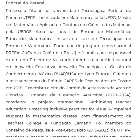
Federal do Paraná
Professora Titular na Universidade Tecnológica Federal do
Paraná (UTFPR). Licenciada em Matemática pela UEPG, Mestre
em Matemática Aplicada e Doutora em Ciência dos Materiais
pela UFRGS. Atua nas áreas de Ensino de Matemática,
Educação Matemática Inclusiva e Uso de Tecnologias no
Ensino de Matemática. Participou do programa internacional
PREFALC (França-Colômbia-Brasil) e é professora responsável
externa no Projeto de Mestrado Interdisciplinar Multicultural
em Inovação Educativa, Inovação Tecnológica e Gestão do
Conhecimento (México-BUAP/INSA de Lyon-França). Orientou
a tese vencedora do Prêmio CAPES de Tese na área de Ensino
em 2018. É membro eleito do Comitê de Assessores da Área de
Ciências Humanas da Fundação Araucária (2020–2024),
coordenou o projeto internacional “Rethinking teacher
education: Fostering inclusive practices for visually-impaired
students in mathematics classes” com financiamento da
Teachers College e Fundação Lemann. Foi membro do
Conselho de Pesquisa e Pós-Graduação (2015–2023) da UTFPR,
coordena e integra o Programa de Pós-Graduação em Ensino