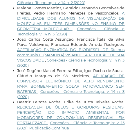
Ciência e Tecnologia: v. 14 n. 2 (2020)
Malena Gomes Martins, Geraldo Fernando Gonçalves de
Freitas, Pedro Hermano Menezes de Vasconcelos,
A
DIFICULDADE DOS ALUNOS NA VISUALIZAÇÃO DE
MOLÉCULAS EM TRÊS DIMENSÕES NO ENSINO DE
GEOMETRIA MOLECULAR
,
Conexões - Ciência e
Tecnologia: v. 14 n. 3 (2020)
João Carlos Costa Assunção, Francisca Ítala da Silva
Paiva Valdevino, Francisco Eduardo Arruda Rodrigues,
ACETILAÇÃO ENZIMÁTICA DO BIODIESEL DE Ricinus
communis L. (MAMONA) VISANDO A REDUÇÃO DE SUA
VISCOSIDADE
,
Conexões - Ciência e Tecnologia: v. 14 n. 3
(2020)
José Rogério Maciel Ferreira Filho, Igor Rocha de Sousa,
Cláudio Marques de Sá Medeiros,
APLICAÇÃO DE
CONVERSOR ELETRÔNICO DE ALTO RENDIMENTO
PARA BOMBEAMENTO SOLAR FOTOVOLTAICO SEM
BATERIAS
,
Conexões - Ciência e Tecnologia: v. 14 n. 3
(2020)
Beatriz Feitoza Rocha, Erika da Justa Teixeira Rocha,
RECICLAGEM DE ÓLEOS E GORDURAS RESIDUAIS:
PERCEPÇÃO DO IMPACTO AMBIENTAL POR
MORADORES DE CONDOMÍNIO RESIDENCIAL EM
FORTALEZA/CE
,
Conexões - Ciência e Tecnologia: v. 15
(2021): Publicação Contínua