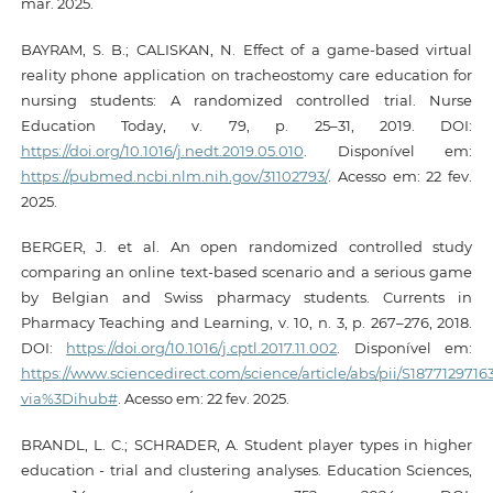
mar. 2025.
BAYRAM, S. B.; CALISKAN, N. Effect of a game-based virtual
reality phone application on tracheostomy care education for
nursing students: A randomized controlled trial. Nurse
Education Today, v. 79, p. 25–31, 2019. DOI:
https://doi.org/10.1016/j.nedt.2019.05.010
. Disponível em:
https://pubmed.ncbi.nlm.nih.gov/31102793/
. Acesso em: 22 fev.
2025.
BERGER, J. et al. An open randomized controlled study
comparing an online text-based scenario and a serious game
by Belgian and Swiss pharmacy students. Currents in
Pharmacy Teaching and Learning, v. 10, n. 3, p. 267–276, 2018.
DOI:
https://doi.org/10.1016/j.cptl.2017.11.002
. Disponível em:
https://www.sciencedirect.com/science/article/abs/pii/S187712971
via%3Dihub#
. Acesso em: 22 fev. 2025.
BRANDL, L. C.; SCHRADER, A. Student player types in higher
education - trial and clustering analyses. Education Sciences,