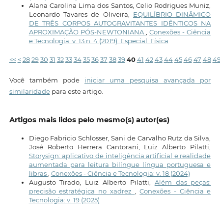
Alana Carolina Lima dos Santos, Celio Rodrigues Muniz,
Leonardo Tavares de Oliveira,
EQUILÍBRIO DINÂMICO
DE TRÊS CORPOS AUTOGRAVITANTES IDÊNTICOS NA
APROXIMAÇÃO PÓS-NEWTONIANA
,
Conexões - Ciência
e Tecnologia: v. 13 n. 4 (2019): Especial: Física
<<
<
28
29
30
31
32
33
34
35
36
37
38
39
40
41
42
43
44
45
46
47
48
4
Você também pode
iniciar uma pesquisa avançada por
similaridade
para este artigo.
Artigos mais lidos pelo mesmo(s) autor(es)
Diego Fabricio Schlosser, Sani de Carvalho Rutz da Silva,
José Roberto Herrera Cantorani, Luiz Alberto Pilatti,
Storysign: aplicativo de inteligência artificial e realidade
aumentada para leitura bilíngue língua portuguesa e
libras
,
Conexões - Ciência e Tecnologia: v. 18 (2024)
Augusto Tirado, Luiz Alberto Pilatti,
Além das peças:
precisão estratégica no xadrez
,
Conexões - Ciência e
Tecnologia: v. 19 (2025)