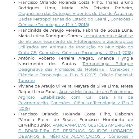
Francisco Orlando Holanda Costa Filho, Thales Bruno
Rodrigues Lima, Maria Inês Teixeira Pinheiro,
Diagnóstico das Outorgas Vigentes de Uso de Água nas
Bacias Metropolitanas do Estado do Ceará
,
Conexões -
Ciência e Tecnologia: v. 12 n. 1 (2018)
Francinilda de Araujo Pereira, Fabrina de Souza Luna,
Maria Letícia Rodrigues Gomes,
Levantamento e Análise
do Etnoconhecimento de Fitoterápicos e Zooterápicos
Utilizados em Animais de Produção no Município do
Crato-CE
,
Conexões - Ciência e Tecnologia: v. 12 n. 1 (2018)
Antônio Roberto Ferreira Aragão, Ananda Hyngia
Nascimento dos Santos,
Terminologia Bilíngue
Designativa das Profissões da Hotelaria
,
Conexões -
Ciência e Tecnologia: v. 11 n. 5 (2017): Edição Especial:
Turismo
Viviane de Araújo Oliveira, Mayara da Silva Lima, Teresa
Raquel Lima Farias,
Análise Mecânica de um Solo Areno-
Argiloso Estabilizado com Cal para Fins de
Pavimentação
,
Conexões - Ciência e Tecnologia: v. 13 n. 3
(2019)
Francisco Orlando Holanda Costa Filho, Déborah
Pâmela Freire de Sousa, Francisco Humberto de
Carvalho Junior,
PANORAMA DAS GESTÕES AMERICANA
E BRASILEIRA DE RESÍDUOS SÓLIDOS URBANOS:
DESAFIOS E MÉRITOS ALCANÇADOS
,
Conexões -